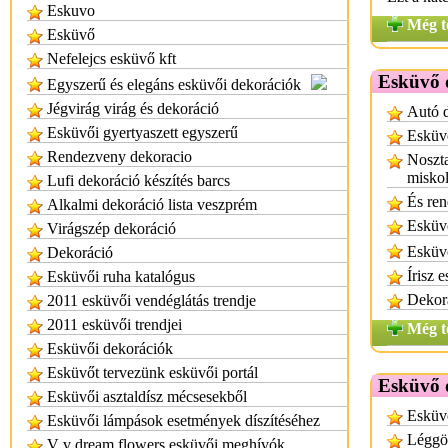
Eskuvo
Még t
Esküvő
Nefelejcs esküvő kft
Esküvő 
Egyszerű és elegáns esküvői dekorációk
Jégvirág virág és dekoráció
Autó d
Esküvői gyertyaszett egyszerű
Esküvő
Rendezveny dekoracio
Noszta
miskol
Lufi dekoráció készítés barcs
És ren
Alkalmi dekoráció lista veszprém
Esküvő
Virágszép dekoráció
Esküv
Dekoráció
Írisz 
Esküvői ruha katalógus
Dekor
2011 esküvői vendéglátás trendje
2011 esküvői trendjei
Még t
Esküvői dekorációk
Esküvőt tervezünk esküvői portál
Esküvő 
Esküvői asztaldísz mécsesekből
Esküvő
Esküvői lámpások esetmények díszítéséhez
Léggöm
V v dream flowers esküvői meghívók