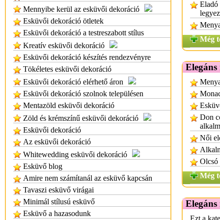
Eladó 
Mennyibe kerül az esküvői dekoráció
legye
Esküvői dekoráció ötletek
Menya
Esküvői dekoráció a testreszabott stílus
Még t
Kreatív esküvői dekoráció
Esküvői dekoráció készítés rendezvényre
Elegáns
Tökéletes esküvői dekoráció
Esküvői dekoráció elérhető áron
Menya
Esküvői dekoráció szolnok településen
Monac
Mentazöld esküvői dekoráció
Esküvő
Don co
Zöld és krémszínű esküvői dekoráció
alkalm
Esküvői dekoráció
Női el
Az esküvői dekoráció
Alkalm
Whitewedding esküvői dekoráció
Olcsó 
Esküvő blog
Még t
Amire nem számítanál az esküvő kapcsán
Tavaszi esküvő virágai
Minimál stílusú esküvő
Elegáns
Esküvő a hazasodunk
Ezt a kat