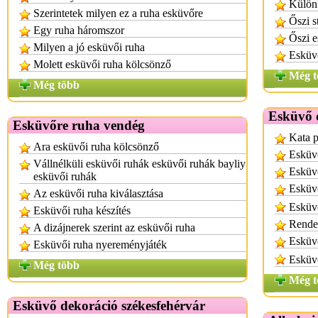
Különl
Szerintetek milyen ez a ruha esküvőre
Őszi s
Egy ruha háromszor
Őszi 
Milyen a jó esküvői ruha
Esküvő
Molett esküvői ruha kölcsönző
Még t
Még több
Esküvő d
Esküvőre ruha vendég
Kata p
Ara esküvői ruha kölcsönző
Esküv
Vállnélküli esküvői ruhák esküvői ruhák bayliy
Esküv
esküvői ruhák
Esküvő
Az esküvői ruha kiválasztása
Esküvő
Esküvői ruha készítés
Rende
A dizájnerek szerint az esküvői ruha
Esküvő
Esküvői ruha nyereményjáték
Esküvő
Még több
Még t
Esküvő dekoráció székesfehérvár