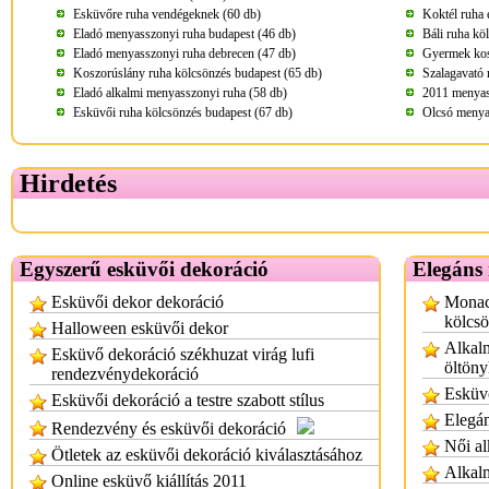
Esküvőre ruha vendégeknek (60 db)
Koktél ruha 
Eladó menyasszonyi ruha budapest (46 db)
Báli ruha kö
Eladó menyasszonyi ruha debrecen (47 db)
Gyermek kos
Koszorúslány ruha kölcsönzés budapest (65 db)
Szalagavató 
Eladó alkalmi menyasszonyi ruha (58 db)
2011 menyass
Esküvői ruha kölcsönzés budapest (67 db)
Olcsó menya
Hirdetés
Egyszerű esküvői dekoráció
Elegáns 
Esküvői dekor dekoráció
Monac
kölcs
Halloween esküvői dekor
Alkalm
Esküvő dekoráció székhuzat virág lufi
öltön
rendezvénydekoráció
Esküv
Esküvői dekoráció a testre szabott stílus
Elegán
Rendezvény és esküvői dekoráció
Női al
Ötletek az esküvői dekoráció kiválasztásához
Alkalm
Online esküvő kiállítás 2011