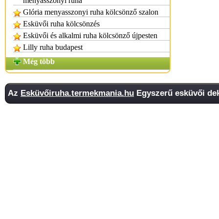
menyasszonyi ruha
Glória menyasszonyi ruha kölcsönző szalon
Esküvői ruha kölcsönzés
Esküvői és alkalmi ruha kölcsönző újpesten
Lilly ruha budapest
Még több
Az
Esküvőiruha.termekmania.hu
Egyszerű esküvői dek