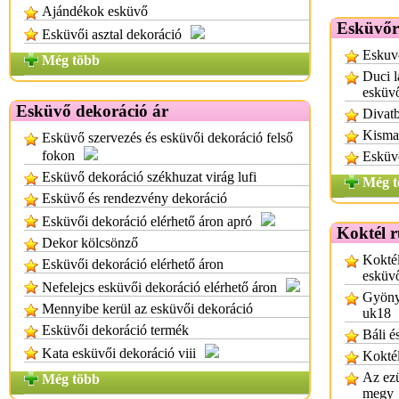
Ajándékok esküvő
Esküvőr
Esküvői asztal dekoráció
Eskuv
Még több
Duci l
esküv
Esküvő dekoráció ár
Divatb
Kisma
Esküvő szervezés és esküvői dekoráció felső
fokon
Esküv
Esküvő dekoráció székhuzat virág lufi
Még t
Esküvő és rendezvény dekoráció
Esküvői dekoráció elérhető áron apró
Koktél 
Dekor kölcsönző
Koktél
Esküvői dekoráció elérhető áron
esküv
Nefelejcs esküvői dekoráció elérhető áron
Gyönyö
Mennyibe kerül az esküvői dekoráció
uk18
Esküvői dekoráció termék
Báli é
Kata esküvői dekoráció viii
Koktél
Az ezü
Még több
megy