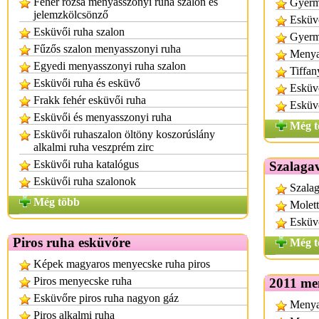
Fehér rózsa menyasszonyi ruha szalon és
Gyerm
jelemzkölcsönző
Esküvő
Esküvői ruha szalon
Gyerm
Fűzős szalon menyasszonyi ruha
Menya
Egyedi menyasszonyi ruha szalon
Tiffan
Esküvői ruha és esküvő
Esküv
Frakk fehér esküvői ruha
Esküvő
Esküvői és menyasszonyi ruha
Még t
Esküvői ruhaszalon öltöny koszorúslány
alkalmi ruha veszprém zirc
Esküvői ruha katalógus
Szalagav
Esküvői ruha szalonok
Szalag
Még több
Molett
Esküv
Piros ruha esküvőre
Még t
Képek magyaros menyecske ruha piros
Piros menyecske ruha
2011 me
Esküvőre piros ruha nagyon gáz
Menya
Piros alkalmi ruha