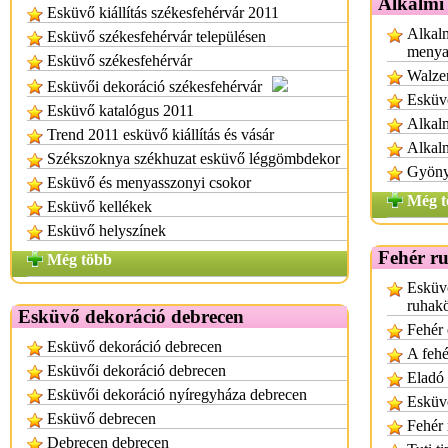
Alkalmi
Esküvő kiállítás székesfehérvár 2011
Alkalm
Esküvő székesfehérvár településen
menya
Esküvő székesfehérvár
Walzer
Esküvői dekoráció székesfehérvár
Esküvő
Esküvő katalógus 2011
Alkalm
Trend 2011 esküvő kiállítás és vásár
Alkal
Székszoknya székhuzat esküvő léggömbdekor
Gyönyö
Esküvő és menyasszonyi csokor
Még t
Esküvő kellékek
Esküvő helyszínek
Fehér r
Még több
Esküv
ruhak
Esküvő dekoráció debrecen
Fehér 
Esküvő dekoráció debrecen
A fehé
Esküvői dekoráció debrecen
Eladó 
Esküvői dekoráció nyíregyháza debrecen
Esküvő
Esküvő debrecen
Fehér
Debrecen debrecen