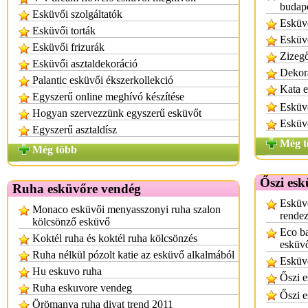
budap
Esküvői szolgáltatók
Esküvő
Esküvői torták
Esküv
Esküvői frizurák
Zizegő
Esküvői asztaldekoráció
Dekor
Palantic esküvői ékszerkollekció
Kata e
Egyszerű online meghívó készítése
Esküvő
Hogyan szervezzünk egyszerű esküvőt
Esküvő
Egyszerű asztaldísz
Még t
Még több
Őszi esk
Ruha esküvőre vendég
Esküvő
Monaco esküvői menyasszonyi ruha szalon
rende
kölcsönző esküvő
Eco ba
Koktél ruha és koktél ruha kölcsönzés
esküv
Ruha nélkül pózolt katie az esküvő alkalmából
Esküvő
Hu eskuvo ruha
Őszi e
Ruha eskuvore vendeg
Őszi e
Örömanya ruha divat trend 2011