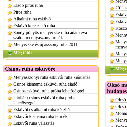
Menyas
Elado piros ruha
2011 t
Piros ruha
Esküvő
Alkalmi ruha esküvő
Esküvő
Esküvő keresztelő ruha
Koszor
Sandy pöttyös menyecske ruha ádám éva
Mennya
szalon mennyaszonyi ruhák
Menya
Menyecske és új asszony ruha 2011
menya
Még több
Menya
Menya
Csinos ruha esküvőre
Még t
Menyasszonyi ruha esküvői ruha kiárusítás
Csinos kismama esküvői ruha eladó
Olcsó m
budapes
Csinos esküvői ruha próba lehetőséggel
Utoljára csinos esküvői ruha próba
Olcsó
lehetőséggel
Olcsó 
Esküvői és alkalmi ruha készítés
Monac
Esküvői kismama ruha termék
Menyas
Esküvői ruha választás
Sofy 