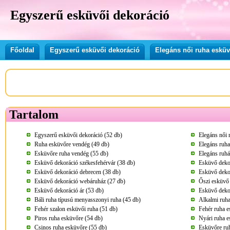
Egyszerű esküvői dekoráció
Főoldal
Egyszerű esküvői dekoráció
Elegáns női ruha eskü
Tartalom
Egyszerű esküvői dekoráció (52 db)
Elegáns női 
Ruha esküvőre vendég (49 db)
Elegáns ruha
Esküvőre ruha vendég (55 db)
Elegáns ruhá
Esküvő dekoráció székesfehérvár (38 db)
Esküvő deko
Esküvő dekoráció debrecen (38 db)
Esküvő deko
Esküvő dekoráció webáruház (27 db)
Őszi esküvő 
Esküvő dekoráció ár (53 db)
Esküvő dekor
Báli ruha típusú menyasszonyi ruha (45 db)
Alkalmi ruha
Fehér szalon esküvői ruha (51 db)
Fehér ruha e
Piros ruha esküvőre (54 db)
Nyári ruha e
Csinos ruha esküvőre (55 db)
Esküvőre ru