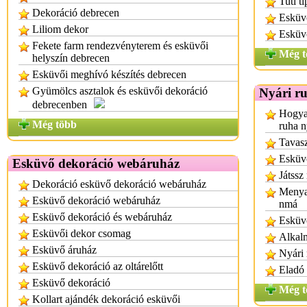
Tuti t
Dekoráció debrecen
Esküvő
Liliom dekor
Esküvő
Fekete farm rendezvényterem és esküvői
Még t
helyszín debrecen
Esküvői meghívó készítés debrecen
Gyümölcs asztalok és esküvői dekoráció
Nyári r
debrecenben
Hogyan
Még több
ruha n
Tavasz
Esküvő
Esküvő dekoráció webáruház
Játssz
Dekoráció esküvő dekoráció webáruház
Menyas
Esküvő dekoráció webáruház
nmá
Esküvő dekoráció és webáruház
Esküv
Esküvői dekor csomag
Alkalm
Esküvő áruház
Nyári
Esküvő dekoráció az oltárelőtt
Eladó 
Esküvő dekoráció
Még t
Kollart ajándék dekoráció esküvői