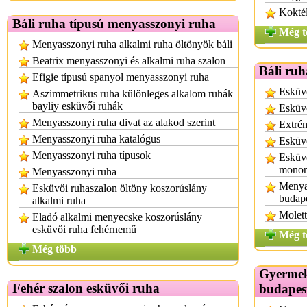
Koktél
Báli ruha típusú menyasszonyi ruha
Még t
Menyasszonyi ruha alkalmi ruha öltönyök báli
Beatrix menyasszonyi és alkalmi ruha szalon
Báli ruh
Efigie típusú spanyol menyasszonyi ruha
Esküvő
Aszimmetrikus ruha különleges alkalom ruhák
bayliy esküvői ruhák
Esküvő
Menyasszonyi ruha divat az alakod szerint
Extrém
Menyasszonyi ruha katalógus
Esküvő
Menyasszonyi ruha típusok
Esküvő
monor
Menyasszonyi ruha
Menyas
Esküvői ruhaszalon öltöny koszorúslány
budap
alkalmi ruha
Molett
Eladó alkalmi menyecske koszorúslány
esküvői ruha fehérnemű
Még t
Még több
Gyermek
Fehér szalon esküvői ruha
budapes