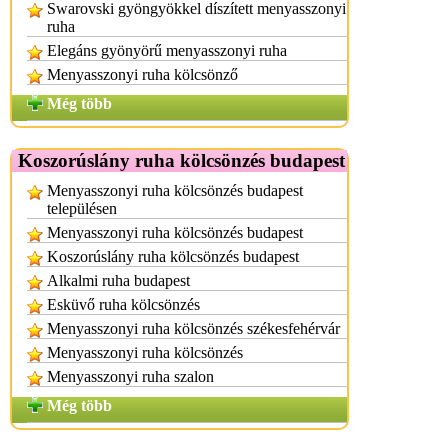
Swarovski gyöngyökkel díszített menyasszonyi
ruha
Elegáns gyönyörű menyasszonyi ruha
Menyasszonyi ruha kölcsönző
Még több
Koszorúslány ruha kölcsönzés budapest
Menyasszonyi ruha kölcsönzés budapest
településen
Menyasszonyi ruha kölcsönzés budapest
Koszorúslány ruha kölcsönzés budapest
Alkalmi ruha budapest
Esküvő ruha kölcsönzés
Menyasszonyi ruha kölcsönzés székesfehérvár
Menyasszonyi ruha kölcsönzés
Menyasszonyi ruha szalon
Még több