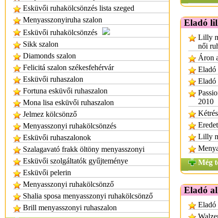
Esküvői ruhakölcsönzés lista szeged
Menyasszonyiruha szalon
Eladó li
Esküvői ruhakölcsönzés
Lilly 
Sikk szalon
női ru
Diamonds szalon
Áron a
Felicitá szalon székesfehérvár
Eladó 
Esküvői ruhaszalon
Eladó 
Fortuna esküvői ruhaszalon
Passio
2010
Mona lisa esküvői ruhaszalon
Kétrés
Jelmez kölcsönző
Eredet
Menyasszonyi ruhakölcsönzés
Lilly 
Esküvői ruhaszalonok
Menyas
Szalagavató frakk öltöny menyasszonyi
Esküvői szolgáltatók gyűjteménye
Még t
Esküvői pelerin
Menyasszonyi ruhakölcsönző
Eladó a
Shalia sposa menyasszonyi ruhakölcsönző
Eladó
Brill menyasszonyi ruhaszalon
Walzer