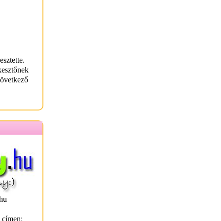
esztette.
kesztőnek
következő
hu
l címen: