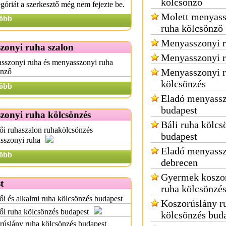
kölcsönző
egóriát a szerkesztő még nem fejezte be.
Molett menyass
öbb
ruha kölcsönző
Menyasszonyi r
zonyi ruha szalon
Menyasszonyi r
sszonyi ruha és menyasszonyi ruha
Menyasszonyi 
önző
kölcsönzés
öbb
Eladó menyassz
budapest
zonyi ruha kölcsönzés
Báli ruha kölcs
i ruhaszalon ruhakölcsönzés
budapest
sszonyi ruha
Eladó menyassz
öbb
debrecen
Gyermek koszo
t
ruha kölcsönzé
i és alkalmi ruha kölcsönzés budapest
Koszorúslány r
i ruha kölcsönzés budapest
kölcsönzés bud
úslány ruha kölcsönzés budapest