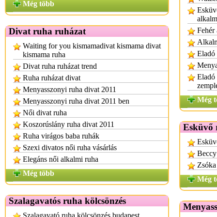
Még több
Esküvő
alkalm
Divat ruha ruházat
Fehér 
Alkal
Waiting for you kismamadivat kismama divat
Eladó 
kismama ruha
Menya
Divat ruha ruházat trend
Eladó
Ruha ruházat divat
zempl
Menyasszonyi ruha divat 2011
Még t
Menyasszonyi ruha divat 2011 ben
Női divat ruha
Koszorúslány ruha divat 2011
Esküvő 
Ruha virágos baba ruhák
Esküv
Szexi divatos női ruha vásárlás
Beccy
Elegáns női alkalmi ruha
Zsóka
Még több
Még t
Szalagavatós ruha kölcsönzés
Menyass
Szalagavató ruha kölcsönzés budapest