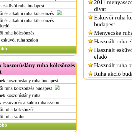
2011 menyasszo
 esküvői ruha budapest
divat
i és alkalmi ruha kölcsönzés
Esküvői ruha k
i és alkalmi ruha kölcsönzés
budapest
ierdő
Menyecske ruha
i ruha kölcsönzés
 esküvői ruha szalon
Használt ruha e
öbb
Használt esküvő
eladó
Használt ruha b
 koszorúslány ruha kölcsönzés
t
Ruha akció bud
ek koszorúslány ruha budapest
i ruha kölcsönzés budapest
ek koszorúslány ruha
y esküvöi és alkalmi ruha szalon
ői ruha kölcsönző
i ruha szalon
öbb