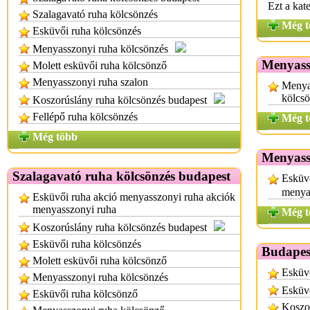
Ezt a kat
Szalagavató ruha kölcsönzés
Még t
Esküvői ruha kölcsönzés
Menyasszonyi ruha kölcsönzés
Menyass
Molett esküvői ruha kölcsönző
Menyasszonyi ruha szalon
Menya
kölcs
Koszorúslány ruha kölcsönzés budapest
Fellépő ruha kölcsönzés
Még t
Még több
Menyass
Szalagavató ruha kölcsönzés budapest
Esküvő
menya
Esküvői ruha akció menyasszonyi ruha akciók
menyasszonyi ruha
Még t
Koszorúslány ruha kölcsönzés budapest
Esküvői ruha kölcsönzés
Budapes
Molett esküvői ruha kölcsönző
Esküvő
Menyasszonyi ruha kölcsönzés
Esküvő
Esküvői ruha kölcsönző
Koszor