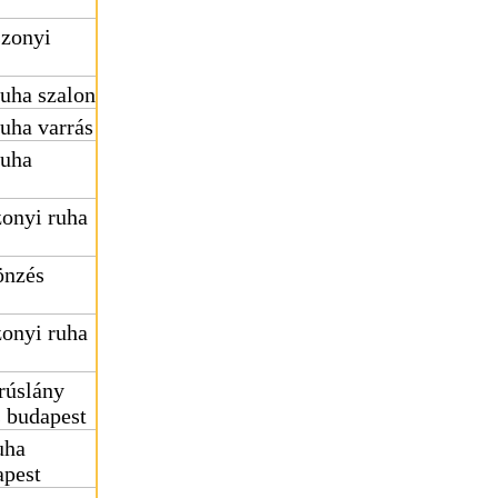
zonyi
uha szalon
uha varrás
ruha
onyi ruha
önzés
onyi ruha
rúslány
s budapest
uha
apest