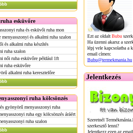
öbb
 ruha esküvőre
sszonyi ruha és esküvői ruha mon
Ezt az oldalt
Bubu
szerk
 menyasszonyi és alkalmi ruha szalon
Ha üzenni akarsz a szer
i és alkalmi ruha készítés
lépj vele kapcsolatba a 
i ruha szalon
email címen:
i női ruha esküvőre például 1ft
Bubu@termekmania.hu
mi ruha esküvőre
rű alkalmi ruha keresztelőre
Jelentkezés
öbb
enyasszonyi ruha kölcsönzés
 és gyönyörű menyasszonyi ruha
menyasszonyi ruha egy kölcsönzés áráért
Szeretnél Termékmánia.
menyasszonyi ruha szalon
szerkesztő lenni?
öbb
Jelentkezz ezen az emai