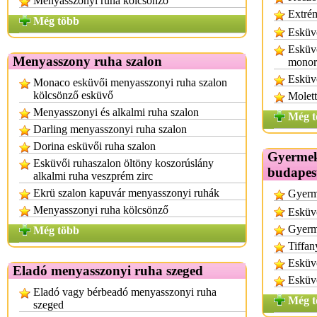
Menyasszonyi ruha kölcsönző
Extrém
Még több
Esküvő
Esküvő
Menyasszony ruha szalon
monor
Esküvő
Monaco esküvői menyasszonyi ruha szalon
kölcsönző esküvő
Molett
Menyasszonyi és alkalmi ruha szalon
Még t
Darling menyasszonyi ruha szalon
Dorina esküvői ruha szalon
Gyermek
Esküvői ruhaszalon öltöny koszorúslány
budapes
alkalmi ruha veszprém zirc
Ekrü szalon kapuvár menyasszonyi ruhák
Gyerm
Menyasszonyi ruha kölcsönző
Esküvő
Gyerm
Még több
Tiffan
Esküv
Eladó menyasszonyi ruha szeged
Esküvő
Eladó vagy bérbeadó menyasszonyi ruha
Még t
szeged