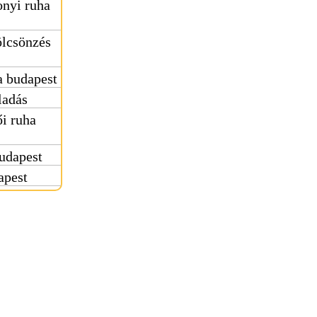
nyi ruha
ölcsönzés
 budapest
ladás
i ruha
udapest
apest