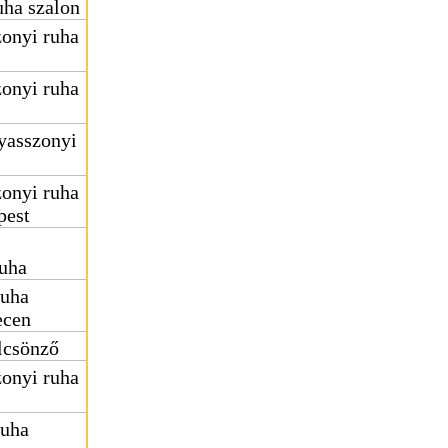
ha szalon
onyi ruha
onyi ruha
yasszonyi
onyi ruha
pest
uha
ruha
ecen
lcsönző
onyi ruha
ruha