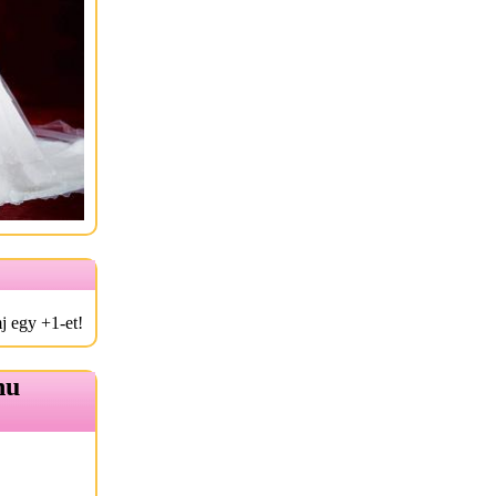
j egy +1-et!
hu