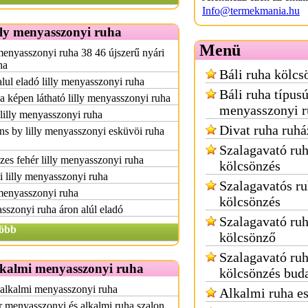
Info@termekmania.hu
lly menyasszonyi ruha
Menü
menyasszonyi ruha 38 46 újszerű nyári
ha
Báli ruha kölcs
lul eladó lilly menyasszonyi ruha
Báli ruha típus
a képen látható lilly menyasszonyi ruha
menyasszonyi r
lilly menyasszonyi ruha
Divat ruha ruhá
ns by lilly menyasszonyi esküvöi ruha
Szalagavató ru
zes fehér lilly menyasszonyi ruha
kölcsönzés
i lilly menyasszonyi ruha
Szalagavatós r
menyasszonyi ruha
kölcsönzés
szonyi ruha áron alúl eladó
Szalagavató ru
öbb
kölcsönző
Szalagavató ru
lkalmi menyasszonyi ruha
kölcsönzés bud
 alkalmi menyasszonyi ruha
Alkalmi ruha e
 menyasszonyi és alkalmi ruha szalon