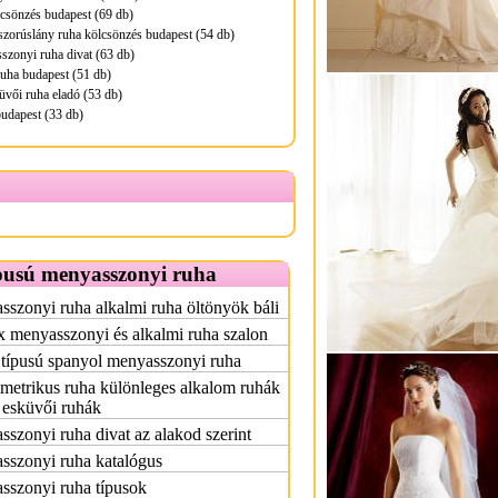
lcsönzés budapest (69 db)
zorúslány ruha kölcsönzés budapest (54 db)
zonyi ruha divat (63 db)
uha budapest (51 db)
üvői ruha eladó (53 db)
udapest (33 db)
pusú menyasszonyi ruha
szonyi ruha alkalmi ruha öltönyök báli
x menyasszonyi és alkalmi ruha szalon
 típusú spanyol menyasszonyi ruha
etrikus ruha különleges alkalom ruhák
 esküvői ruhák
szonyi ruha divat az alakod szerint
sszonyi ruha katalógus
sszonyi ruha típusok