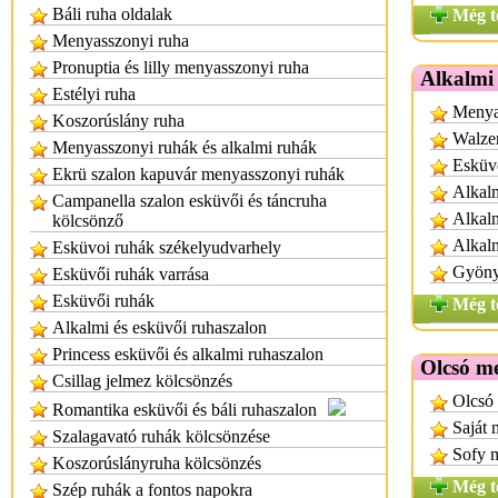
Báli ruha oldalak
Még t
Menyasszonyi ruha
Pronuptia és lilly menyasszonyi ruha
Alkalmi
Estélyi ruha
Menya
Koszorúslány ruha
Walzer
Menyasszonyi ruhák és alkalmi ruhák
Esküvő
Ekrü szalon kapuvár menyasszonyi ruhák
Alkalm
Campanella szalon esküvői és táncruha
Alkalm
kölcsönző
Alkal
Esküvoi ruhák székelyudvarhely
Gyönyö
Esküvői ruhák varrása
Esküvői ruhák
Még t
Alkalmi és esküvői ruhaszalon
Princess esküvői és alkalmi ruhaszalon
Olcsó m
Csillag jelmez kölcsönzés
Olcsó
Romantika esküvői és báli ruhaszalon
Saját 
Szalagavató ruhák kölcsönzése
Sofy 
Koszorúslányruha kölcsönzés
Még t
Szép ruhák a fontos napokra