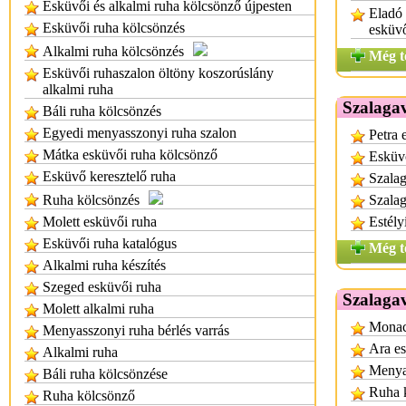
Esküvői és alkalmi ruha kölcsönző újpesten
Eladó
Esküvői ruha kölcsönzés
esküv
Alkalmi ruha kölcsönzés
Még t
Esküvői ruhaszalon öltöny koszorúslány
alkalmi ruha
Szalagav
Báli ruha kölcsönzés
Egyedi menyasszonyi ruha szalon
Petra 
Mátka esküvői ruha kölcsönző
Esküv
Esküvő keresztelő ruha
Szalag
Ruha kölcsönzés
Szalag
Molett esküvői ruha
Estély
Esküvői ruha katalógus
Még t
Alkalmi ruha készítés
Szeged esküvői ruha
Szalaga
Molett alkalmi ruha
Monac
Menyasszonyi ruha bérlés varrás
Ara es
Alkalmi ruha
Menya
Báli ruha kölcsönzése
Ruha 
Ruha kölcsönző