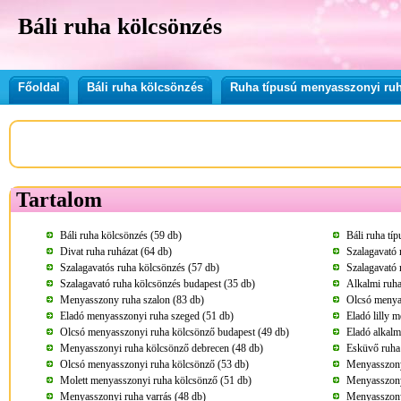
Báli ruha kölcsönzés
Főoldal
Báli ruha kölcsönzés
Ruha típusú menyasszonyi ru
Tartalom
Báli ruha kölcsönzés (59 db)
Báli ruha tí
Divat ruha ruházat (64 db)
Szalagavató 
Szalagavatós ruha kölcsönzés (57 db)
Szalagavató 
Szalagavató ruha kölcsönzés budapest (35 db)
Alkalmi ruha
Menyasszony ruha szalon (83 db)
Olcsó menya
Eladó menyasszonyi ruha szeged (51 db)
Eladó lilly 
Olcsó menyasszonyi ruha kölcsönző budapest (49 db)
Eladó alkalm
Menyasszonyi ruha kölcsönző debrecen (48 db)
Esküvő ruha
Olcsó menyasszonyi ruha kölcsönző (53 db)
Menyasszony
Molett menyasszonyi ruha kölcsönző (51 db)
Menyasszony
Menyasszonyi ruha varrás (48 db)
Menyasszony