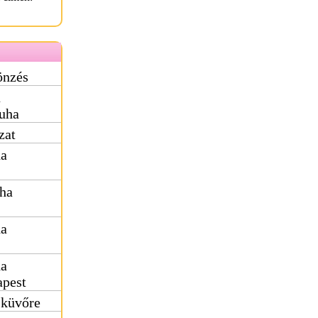
önzés
ú
uha
zat
ha
uha
ha
ha
apest
sküvőre