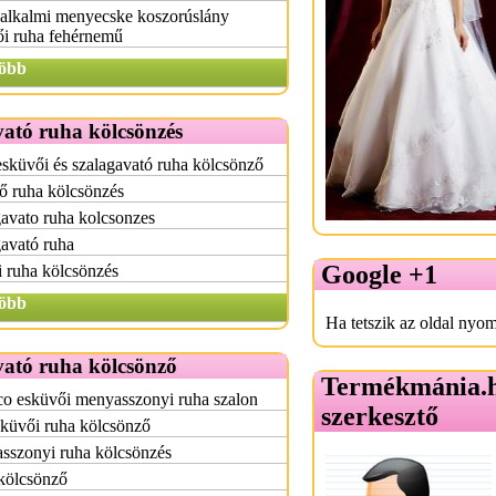
 alkalmi menyecske koszorúslány
ői ruha fehérnemű
öbb
ató ruha kölcsönzés
esküvői és szalagavató ruha kölcsönző
ő ruha kölcsönzés
avato ruha kolcsonzes
avató ruha
Google +1
i ruha kölcsönzés
öbb
Ha tetszik az oldal nyom
vató ruha kölcsönző
Termékmánia.
o esküvői menyasszonyi ruha szalon
szerkesztő
küvői ruha kölcsönző
sszonyi ruha kölcsönzés
kölcsönző