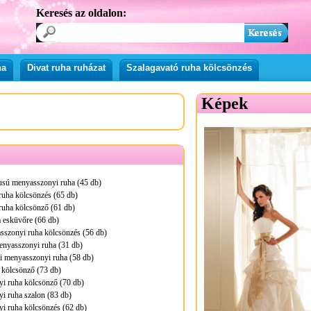
Keresés az oldalon:
ha
Divat ruha ruházat
Szalagavató ruha kölcsönzés
Képek
pusú menyasszonyi ruha (45 db)
ruha kölcsönzés (65 db)
ruha kölcsönző (61 db)
 esküvőre (66 db)
sszonyi ruha kölcsönzés (56 db)
menyasszonyi ruha (31 db)
i menyasszonyi ruha (58 db)
 kölcsönző (73 db)
i ruha kölcsönző (70 db)
i ruha szalon (83 db)
i ruha kölcsönzés (62 db)