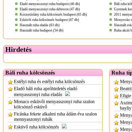
Eladó menyasszonyi ruha budapest (46 db)
Báli ruha kö
Eladó menyasszonyi ruha debrecen (47 db)
Gyermek kos
Koszorúslány ruha kölcsönzés budapest (65 db)
2011 menyass
Esküvői ruha kölcsönzés budapest (67 db)
Menyecske r
Használt ruha eladás (63 db)
Használt esk
Használt ruha budapest (54 db)
Ruha akció b
Hirdetés
Báli ruha kölcsönzés
Ruha tí
Estélyi ruha és estélyi ruha kölcsönzés
Menyas
Eladó báli ruha apróhirdetés eladó
Beatri
menyasszonyi ruha eladás
Efigie
Monaco esküvői menyasszonyi ruha szalon
Aszimm
kölcsönző esküvő
bayliy
Ficánka fekete alkalmi ruha ádám éva szalon
Menyas
mennyaszonyi ruhák
Menya
Esküvő ruha kölcsönzés
Menya