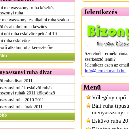
i menyasszonyi ruha készítés
Jelentkezés
sszonyi ruha
 menyasszonyi és alkalmi ruha szalon
i és alkalmi ruha készítés
i női ruha esküvőre például 1ft
mi ruha esküvőre
rű alkalmi ruha keresztelőre
Szeretnél Termékmánia.
öbb
szerkesztő lenni?
Jelentkezz ezen az emai
Info@termekmania.hu
nyasszonyi ruha divat
i ruha divat 2011
Menü
sszonyi ruhák esküvői ruhák
sszonyi ruhák 2011 kölcsönző
Vőlegény cipő
sszonyi ruha 2010 2011
Báli ruha típus
sszonyi ruha árak 2011
menyasszonyi r
öbb
Esküvő ruha 20