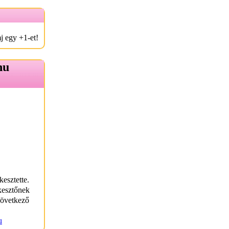
j egy +1-et!
hu
kesztette.
kesztőnek
következő
u