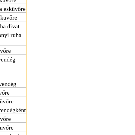
sküvőre
a esküvőre
sküvőre
ha divat
nyi ruha
üvőre
vendég
vendég
vőre
küvőre
vendégként
üvőre
küvőre