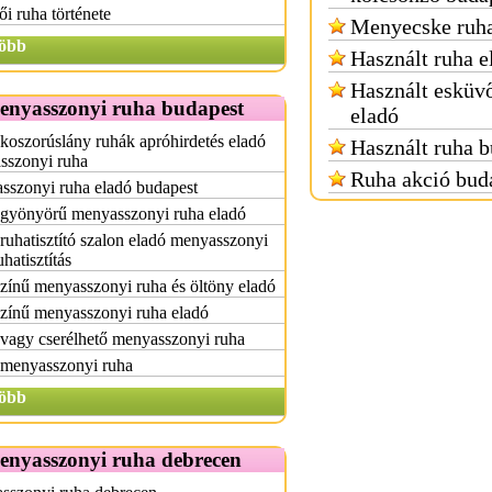
i ruha története
Menyecske ruha
öbb
Használt ruha e
Használt esküvő
enyasszonyi ruha budapest
eladó
koszorúslány ruhák apróhirdetés eladó
Használt ruha b
sszonyi ruha
Ruha akció bud
sszonyi ruha eladó budapest
 gyönyörű menyasszonyi ruha eladó
 ruhatisztító szalon eladó menyasszonyi
uhatisztítás
zínű menyasszonyi ruha és öltöny eladó
zínű menyasszonyi ruha eladó
vagy cserélhető menyasszonyi ruha
 menyasszonyi ruha
öbb
enyasszonyi ruha debrecen