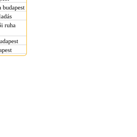
 budapest
ladás
i ruha
udapest
apest