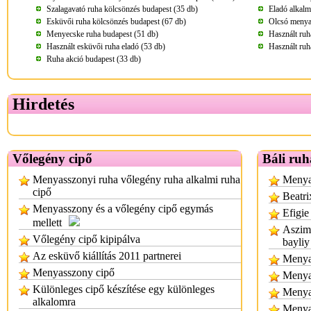
Szalagavató ruha kölcsönzés budapest (35 db)
Eladó alkalm
Esküvői ruha kölcsönzés budapest (67 db)
Olcsó menya
Menyecske ruha budapest (51 db)
Használt ruh
Használt esküvői ruha eladó (53 db)
Használt ruh
Ruha akció budapest (33 db)
Hirdetés
Vőlegény cipő
Báli ruh
Menyasszonyi ruha vőlegény ruha alkalmi ruha
Menyas
cipő
Beatri
Menyasszony és a vőlegény cipő egymás
Efigie
mellett
Aszimm
Vőlegény cipő kipipálva
bayliy
Az esküvő kiállítás 2011 partnerei
Menyas
Menyasszony cipő
Menya
Különleges cipő készítése egy különleges
Menya
alkalomra
Menya