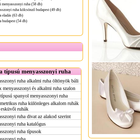
i menyasszonyi ruha (58 db)
sszonyi ruha kölcsönző budapest (49 db)
a eladás (63 db)
a budapest (54 db)
a típusú menyasszonyi ruha
szonyi ruha alkalmi ruha öltönyök báli
x menyasszonyi és alkalmi ruha szalon
 típusú spanyol menyasszonyi ruha
etrikus ruha különleges alkalom ruhák
 esküvői ruhák
szonyi ruha divat az alakod szerint
sszonyi ruha katalógus
sszonyi ruha típusok
sszonyi ruha