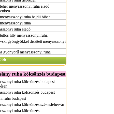
sszonyi ruha debrecen
fehér menyasszonyi ruha eladó
cenben
menyasszonyi ruha hajdú bihar
 menyasszonyi ruha
sszonyi ruha eladó
tüllös lilly menyasszonyi ruha
ski gyöngyökkel díszített menyasszonyi
ns gyönyörű menyasszonyi ruha
öbb
slány ruha kölcsönzés budapest
sszonyi ruha kölcsönzés budapest
lésen
sszonyi ruha kölcsönzés budapest
i ruha budapest
szonyi ruha kölcsönzés székesfehérvár
sszonyi ruha kölcsönzés