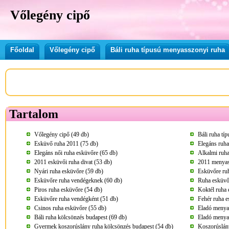
Vőlegény cipő
Főoldal
Vőlegény cipő
Báli ruha típusú menyasszonyi ruha
Tartalom
Vőlegény cipő (49 db)
Báli ruha tí
Esküvő ruha 2011 (75 db)
Elegáns ruha
Elegáns női ruha esküvőre (65 db)
Alkalmi ruha
2011 esküvői ruha divat (53 db)
2011 menyass
Nyári ruha esküvőre (59 db)
Esküvőre ru
Esküvőre ruha vendégeknek (60 db)
Ruha esküvő
Piros ruha esküvőre (54 db)
Koktél ruha 
Esküvőre ruha vendégként (51 db)
Fehér ruha e
Csinos ruha esküvőre (55 db)
Eladó menya
Báli ruha kölcsönzés budapest (69 db)
Eladó menya
Gyermek koszorúslány ruha kölcsönzés budapest (54 db)
Koszorúslány