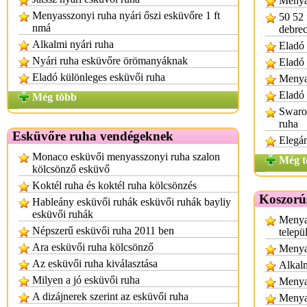
Menya
Menyasszonyi ruha nyári őszi esküvőre 1 ft
50 52 
nmá
debre
Alkalmi nyári ruha
Eladó 
Nyári ruha esküvőre örömanyáknak
Eladó
Eladó különleges esküvői ruha
Menya
Eladó 
Még több
Swarov
ruha
Esküvőre ruha vendégeknek
Elegá
Monaco esküvői menyasszonyi ruha szalon
Még t
kölcsönző esküvő
Koktél ruha és koktél ruha kölcsönzés
Koszorú
Hableány esküvői ruhák esküvői ruhák bayliy
esküvői ruhák
Menya
Népszerű esküvői ruha 2011 ben
telepü
Ara esküvői ruha kölcsönző
Menya
Az esküvői ruha kiválasztása
Alkalm
Milyen a jó esküvői ruha
Menyas
A dizájnerek szerint az esküvői ruha
Menya