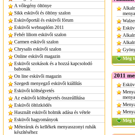
A vőlegény öltönye
Alkalm
Sikk esküvői és öltöny szalon
menya
Esküvőportál és esküvői fórum
Walzer
Esküvői webnaplóm 2011
Esküvő
Fehér liliom esküvői szalon
Alkalm
Carmen esküvői szalon
Alkal
Chrysalis esküvői szalon
Gyönyö
Online esküvői magazin
Még t
Esküvői szokások és a hozzá kapcsolodó
babonák
2011 me
On line esküvői magazin
Szegedi menyegző esküvői kiállítás
Esküvő
Esküvői költségvetés
Menya
menya
Az esküvői költségvetés összeállítása
Menya
Esküvői öltözködés
Menya
Használt esküvői holmik adása és vétele
Esküvői hagyományok
Még t
Méteráruk és kellékek menyasszonyi ruhák
készítéséhez