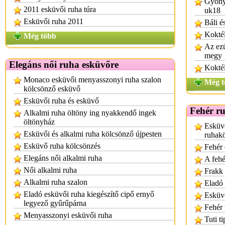
Gyönyö
2011 esküvői ruha túra
uk18
Esküvői ruha 2011
Báli é
Koktél
Még több
Az ezü
megy
Elegáns női ruha esküvőre
Koktél
Monaco esküvői menyasszonyi ruha szalon
Még t
kölcsönző esküvő
Esküvői ruha és esküvő
Fehér r
Alkalmi ruha öltöny ing nyakkendő ingek
öltönyház
Esküv
Esküvői és alkalmi ruha kölcsönző újpesten
ruhak
Esküvő ruha kölcsönzés
Fehér 
Elegáns női alkalmi ruha
A fehé
Női alkalmi ruha
Frakk 
Alkalmi ruha szalon
Eladó 
Eladó esküvői ruha kiegészítő cipő ernyő
Esküvő
legyező gyűrűpárna
Fehér
Menyasszonyi esküvői ruha
Tuti t