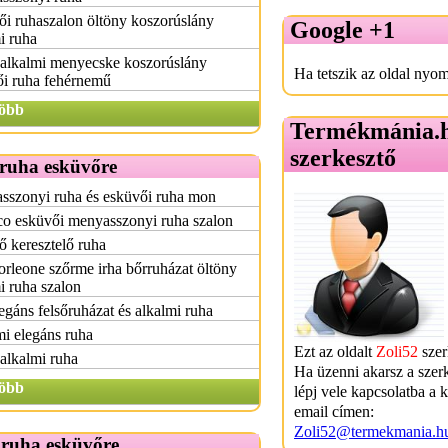
i ruhaszalon öltöny koszorúslány
Google +1
i ruha
 alkalmi menyecske koszorúslány
Ha tetszik az oldal nyom
ői ruha fehérnemű
öbb
Termékmánia.
szerkesztő
 ruha esküvőre
sszonyi ruha és esküvői ruha mon
o esküvői menyasszonyi ruha szalon
 keresztelő ruha
rleone szőrme irha bőrruházat öltöny
i ruha szalon
egáns felsőruházat és alkalmi ruha
i elegáns ruha
Ezt az oldalt
Zoli52
szer
alkalmi ruha
Ha üzenni akarsz a szer
öbb
lépj vele kapcsolatba a 
email címen:
Zoli52@termekmania.h
 ruha esküvőre