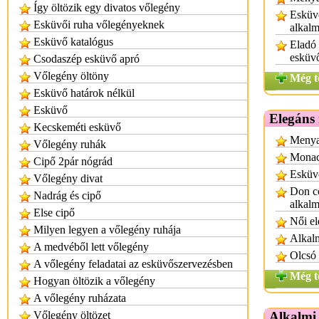
Így öltözik egy divatos vőlegény
Esküvő
Esküvői ruha vőlegényeknek
alkalm
Esküvő katalógus
Eladó
esküv
Csodaszép esküvő apró
Vőlegény öltöny
Még t
Esküvő határok nélkül
Esküvő
Elegáns
Kecskeméti esküvő
Menya
Vőlegény ruhák
Monac
Cipő 2pár nógrád
Esküvő
Vőlegény divat
Don co
Nadrág és cipő
alkalm
Else cipő
Női el
Milyen legyen a vőlegény ruhája
Alkalm
A medvéből lett vőlegény
Olcsó 
A vőlegény feladatai az esküvőszervezésben
Még t
Hogyan öltözik a vőlegény
A vőlegény ruházata
Vőlegény öltözet
Alkalmi