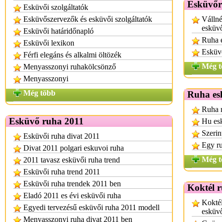
Esküvőr
Esküvői szolgáltatók
Esküvőszervezők és esküvői szolgáltatók
Vállné
esküv
Esküvői határidőnapló
Ruha 
Esküvői lexikon
Esküv
Férfi elegáns és alkalmi öltözék
Még t
Menyasszonyi ruhakölcsönző
Menyasszonyi
Még több
Ruha es
Ruha n
Esküvő ruha 2011
Hu es
Szerin
Esküvői ruha divat 2011
Egy r
Divat 2011 polgari eskuvoi ruha
Még t
2011 tavasz esküvői ruha trend
Esküvői ruha trend 2011
Esküvői ruha trendek 2011 ben
Koktél 
Eladó 2011 es évi esküvői ruha
Koktél
Egyedi tervezésű esküvői ruha 2011 modell
esküv
Menyasszonyi ruha divat 2011 ben