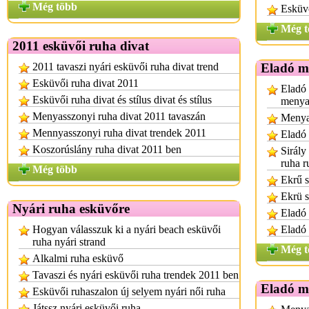
Még több
Esküvő
Még t
2011 esküvői ruha divat
2011 tavaszi nyári esküvői ruha divat trend
Eladó m
Esküvői ruha divat 2011
Eladó 
Esküvői ruha divat és stílus divat és stílus
menya
Menyasszonyi ruha divat 2011 tavaszán
Menya
Mennyasszonyi ruha divat trendek 2011
Eladó
Koszorúslány ruha divat 2011 ben
Sirály
ruha r
Még több
Ekrű s
Ekrü s
Nyári ruha esküvőre
Eladó 
Hogyan válasszuk ki a nyári beach esküvői
Eladó
ruha nyári strand
Még t
Alkalmi ruha esküvő
Tavaszi és nyári esküvői ruha trendek 2011 ben
Eladó m
Esküvői ruhaszalon új selyem nyári női ruha
Játssz nyári esküvői ruha