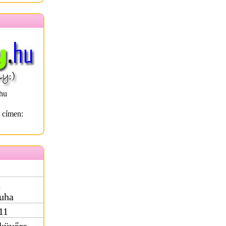
hu
l címen:
ú
uha
11