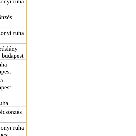
onyi ruha
önzés
onyi ruha
rúslány
s budapest
uha
apest
ha
apest
uha
ölcsönzés
onyi ruha
pest