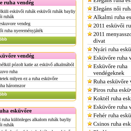
Elegáns ruha e
e ruha vendég
Elegáns női ruh
lküli esküvői ruhák esküvői ruhák bayliy
Alkalmi ruha e
ői ruhák
eskuvore vendeg
2011 esküvői ru
ői ruha nyereményjáték
2011 menyasszo
öbb
divat
Nyári ruha esk
küvőre vendég
Esküvőre ruha 
élkül pózolt katie az esküvő alkalmából
Esküvőre ruha
kuvo ruha
vendégeknek
tetek milyen ez a ruha esküvőre
Ruha esküvőre 
uha háromszor
Piros ruha eskü
öbb
Koktél ruha es
Esküvőre ruha 
ruha esküvőre
Fehér ruha esk
 ruha különleges alkalom ruhák bayliy
Csinos ruha es
ői ruhák