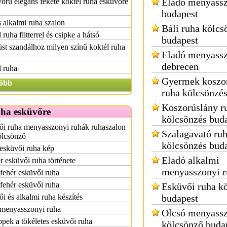
Eladó menyassz
rű elegáns fekete koktél ruha esküvőre
budapest
s alkalmi ruha szalon
Báli ruha kölcs
 ruha flitterrel és csipke a hátsó
budapest
st szandálhoz milyen színű koktél ruha
Eladó menyassz
debrecen
 ruha
Gyermek koszo
öbb
ruha kölcsönzé
Koszorúslány r
uha esküvőre
kölcsönzés bud
ői ruha menyasszonyi ruhák ruhaszalon
Szalagavató ru
ölcsönző
kölcsönzés bud
esküvői ruha kép
Eladó alkalmi
r esküvői ruha története
menyasszonyi r
fehér esküvői ruha
fehér esküvői ruha
Esküvői ruha k
i és alkalmi ruha készítés
budapest
 menyasszonyi ruha
Olcsó menyassz
ippek a tökéletes esküvői ruha
kölcsönző buda