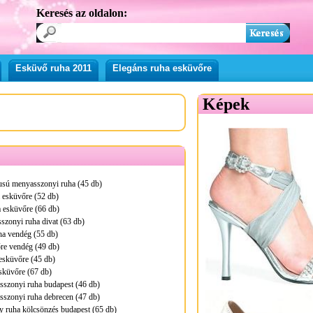
Keresés az oldalon:
Esküvő ruha 2011
Elegáns ruha esküvőre
Képek
pusú menyasszonyi ruha (45 db)
 esküvőre (52 db)
 esküvőre (66 db)
zonyi ruha divat (63 db)
ha vendég (55 db)
re vendég (49 db)
esküvőre (45 db)
sküvőre (67 db)
sszonyi ruha budapest (46 db)
sszonyi ruha debrecen (47 db)
 ruha kölcsönzés budapest (65 db)