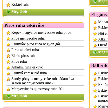
Még t
Koktél ruha
Még több
Elegáns
Monac
Piros ruha esküvőre
Esküvő
Képek magyaros menyecske ruha piros
Női el
Piros menyecske ruha
Alkalm
Esküvőre piros ruha nagyon gáz
Olcsó 
Piros alkalmi ruha
Még t
Elado piros ruha
Piros ruha
Báli ruh
Alkalmi ruha esküvő
Esküvő keresztelő ruha
Esküvő
Sandy pöttyös menyecske ruha ádám éva
Esküvő
szalon mennyaszonyi ruhák
Extrém
Menyecske és új asszony ruha 2011
Esküvő
Még több
Esküvő
monor
Menyas