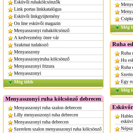
Esküvői ruhakölcsönzők
Menye
Link portas linkkatalógus
Menya
Esküvői linkgyüjtemény
Csipke
On line esküvői magazin
Még t
Menyasszonyi ruhakölcsönző
A kedvezmény önre vár
Ruha es
Szakmai tudakozó
Menyasszony
Ruha n
Menyasszonyiruha kölcsönző
Hu es
Menyasszonyi frizura
Ruha 
Menyasszonyi
Szerin
Egy r
Még több
Még t
Menyasszonyi ruha kölcsönző debrecen
Esküvőr
Menyasszonyi ruha szalon debrecen
Lilly menyasszonyi ruha debrecen
Hableá
esküv
Menyasszonyi ruha debrecen
Népsz
Szerelem szalon menyasszonyi ruha kölcsönző