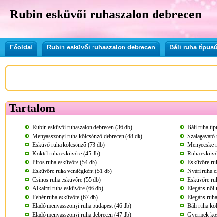
Rubin esküvői ruhaszalon debrecen
Főoldal
Rubin esküvői ruhaszalon debrecen
Báli ruha típu
Tartalom
Rubin esküvői ruhaszalon debrecen (36 db)
Báli ruha tí
Menyasszonyi ruha kölcsönző debrecen (48 db)
Szalagavató 
Esküvő ruha kölcsönző (73 db)
Menyecske r
Koktél ruha esküvőre (45 db)
Ruha esküvő
Piros ruha esküvőre (54 db)
Esküvőre ru
Esküvőre ruha vendégként (51 db)
Nyári ruha e
Csinos ruha esküvőre (55 db)
Esküvőre ru
Alkalmi ruha esküvőre (66 db)
Elegáns női 
Fehér ruha esküvőre (67 db)
Elegáns ruha
Eladó menyasszonyi ruha budapest (46 db)
Báli ruha kö
Eladó menyasszonyi ruha debrecen (47 db)
Gyermek kos