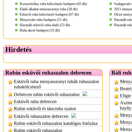
Koszorúslány ruha kölcsönzés budapest (65 db)
Szalagavató 
Eladó alkalmi menyasszonyi ruha (58 db)
2011 menyass
Esküvői ruha kölcsönzés budapest (67 db)
Olcsó menya
Menyecske ruha budapest (51 db)
Használt ruh
Használt esküvői ruha eladó (53 db)
Használt ruh
Ruha akció budapest (33 db)
Hirdetés
Rubin esküvői ruhaszalon debrecen
Báli ruh
Esküvői ruha menyasszonyi ruhák ruhaszalon
Menyas
ruhakölcsönző
Beatri
Debrecen rubin esküvői ruhaszalon
Efigie
Esküvői ruha debrecen
Aszimm
bayliy
Rubin esküvői és táncruha szalon
Menyas
Esküvői ruhaszalon debrecen
Menya
Rubin esküvői ruhaszalon katalógus fotózása
Menya
Rubin esküvői ruhaszalon