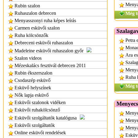
Menya
Rubin szalon
Ruhaszalon debrecen
Még t
Menyasszonyi ruha képes leírás
Carmen esküvői szalon
Szalaga
Ruha kölcsönzők
Petra 
Debreceni esküvői ruhaszalon
Monac
Madeleine esküvői ruhaszalon győr
Ara es
Szalon videos
Szalag
Mézeskalács fesztivál debrecen 2011
Menya
Rubin ékszerszalon
Ruha 
Csodaszép esküvő
Még t
Esküvő helyszínek
Nők lapja esküvő
Esküvői szalonok vidéken
Menyecs
Esküvői ruhakölcsönző
Menyec
Esküvői szolgáltatók katalógusa
Menye
Esküvői szolgáltatók
Menya
Online esküvői rendelések
Esküv