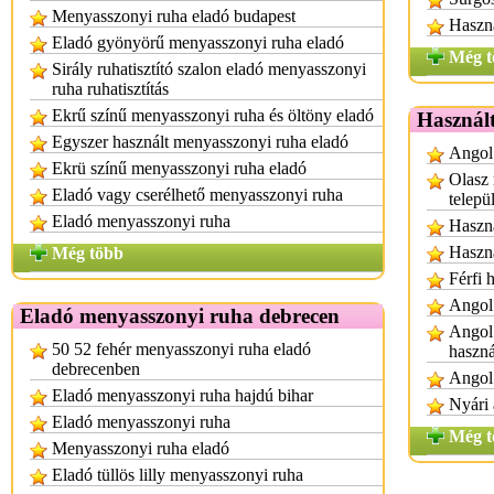
Menyasszonyi ruha eladó budapest
Haszná
Eladó gyönyörű menyasszonyi ruha eladó
Még t
Sirály ruhatisztító szalon eladó menyasszonyi
ruha ruhatisztítás
Ekrű színű menyasszonyi ruha és öltöny eladó
Használ
Egyszer használt menyasszonyi ruha eladó
Angol 
Ekrü színű menyasszonyi ruha eladó
Olasz 
Eladó vagy cserélhető menyasszonyi ruha
telepü
Eladó menyasszonyi ruha
Haszná
Haszná
Még több
Férfi 
Angol 
Eladó menyasszonyi ruha debrecen
Angol 
50 52 fehér menyasszonyi ruha eladó
haszná
debrecenben
Angol 
Eladó menyasszonyi ruha hajdú bihar
Nyári 
Eladó menyasszonyi ruha
Még t
Menyasszonyi ruha eladó
Eladó tüllös lilly menyasszonyi ruha