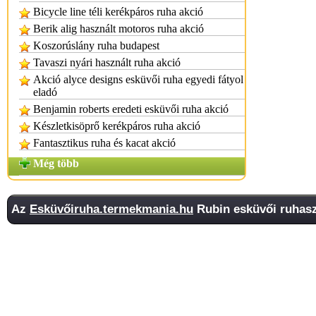
Bicycle line téli kerékpáros ruha akció
Berik alig használt motoros ruha akció
Koszorúslány ruha budapest
Tavaszi nyári használt ruha akció
Akció alyce designs esküvői ruha egyedi fátyol
eladó
Benjamin roberts eredeti esküvői ruha akció
Készletkisöprő kerékpáros ruha akció
Fantasztikus ruha és kacat akció
Még több
Az
Esküvőiruha.termekmania.hu
Rubin esküvői ruhasz