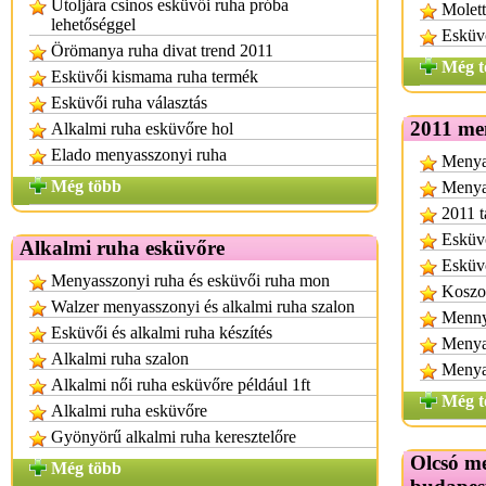
Utoljára csinos esküvői ruha próba
Molett
lehetőséggel
Esküv
Örömanya ruha divat trend 2011
Még t
Esküvői kismama ruha termék
Esküvői ruha választás
2011 me
Alkalmi ruha esküvőre hol
Elado menyasszonyi ruha
Menya
Még több
Menyas
2011 t
Esküvő
Alkalmi ruha esküvőre
Esküvő
Menyasszonyi ruha és esküvői ruha mon
Koszor
Walzer menyasszonyi és alkalmi ruha szalon
Mennya
Esküvői és alkalmi ruha készítés
Menya
Alkalmi ruha szalon
Menya
Alkalmi női ruha esküvőre például 1ft
Még t
Alkalmi ruha esküvőre
Gyönyörű alkalmi ruha keresztelőre
Olcsó m
Még több