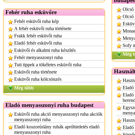
budapes
Olcsó
Fehér ruha esküvőre
Olcsó 
Fehér esküvői ruha kép
Esküv
A fehér esküvői ruha története
Monac
Frakk fehér esküvői ruha
Menyas
Eladó fehér esküvői ruha
Sofy 
Esküvői és alkalmi ruha készítés
Még t
Fehér menyasszonyi ruha
Tuti tippek a tökéletes esküvői ruha
Használt
Esküvői ruha története
Esküvői ruha kölcsönzés
Haszná
Eladó 
Még több
Eladó 
berend
Eladó menyasszonyi ruha budapest
Egysze
menya
Esküvői ruha akció menyasszonyi ruha akciók
menyasszonyi ruha
Haszná
Eladó koszorúslány ruhák apróhirdetés eladó
Eladó 
menyasszonyi ruha
Sürgős