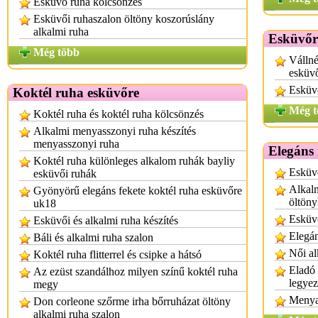
Esküvő ruha kölcsönzés
Esküvői ruhaszalon öltöny koszorúslány
alkalmi ruha
Esküvőr
Még több
Vállné
esküv
Esküv
Koktél ruha esküvőre
Még t
Koktél ruha és koktél ruha kölcsönzés
Alkalmi menyasszonyi ruha készítés
menyasszonyi ruha
Elegáns 
Koktél ruha különleges alkalom ruhák bayliy
Esküvő
esküvői ruhák
Alkalm
Gyönyörű elegáns fekete koktél ruha esküvőre
öltön
uk18
Esküv
Esküvői és alkalmi ruha készítés
Elegán
Báli és alkalmi ruha szalon
Női al
Koktél ruha flitterrel és csipke a hátsó
Eladó 
Az ezüst szandálhoz milyen színű koktél ruha
legye
megy
Menya
Don corleone szőrme irha bőrruházat öltöny
alkalmi ruha szalon