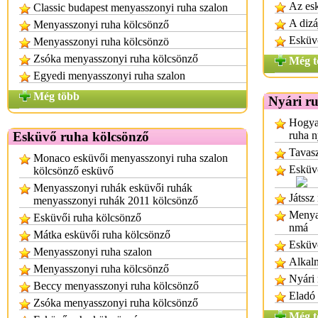
Az esk
Classic budapest menyasszonyi ruha szalon
A dizá
Menyasszonyi ruha kölcsönző
Esküv
Menyasszonyi ruha kölcsönzö
Zsóka menyasszonyi ruha kölcsönző
Még t
Egyedi menyasszonyi ruha szalon
Még több
Nyári r
Hogyan
Esküvő ruha kölcsönző
ruha n
Tavasz
Monaco esküvői menyasszonyi ruha szalon
Esküvő
kölcsönző esküvő
Menyasszonyi ruhák esküvői ruhák
Játssz
menyasszonyi ruhák 2011 kölcsönző
Menyas
Esküvői ruha kölcsönző
nmá
Mátka esküvői ruha kölcsönző
Esküv
Menyasszonyi ruha szalon
Alkalm
Menyasszonyi ruha kölcsönző
Nyári
Beccy menyasszonyi ruha kölcsönző
Eladó 
Zsóka menyasszonyi ruha kölcsönző
Még t