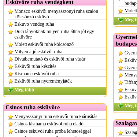
Esküvőre ruha vendégként
budap
Molett
Monaco esküvői menyasszonyi ruha szalon
kölcsönző esküvő
Még t
Eskuvo vendeg ruha
Duci lányoknak milyen ruha állna jól egy
Gyermek
esküvőre
budapes
Molett esküvői ruha kölcsönző
Milyen a jó esküvői ruha
Gyerm
Divatbemutató és esküvői ruha vásár
Esküvő
Esküvői ruha készítés
Gyerm
Kismama esküvői ruha
Menya
Esküvői ruha nyereményjáték
Tiffan
Esküv
Még több
Esküvő
Még t
Csinos ruha esküvőre
Menyasszonyi ruha esküvői ruha kiárusítás
Szalagav
Csinos kismama esküvői ruha eladó
Csinos esküvői ruha próba lehetőséggel
Szalag