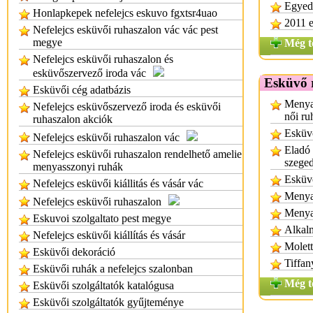
Egyedi
Honlapkepek nefelejcs eskuvo fgxtsr4uao
2011 e
Nefelejcs esküvői ruhaszalon vác vác pest
megye
Még t
Nefelejcs esküvői ruhaszalon és
esküvőszervező iroda vác
Esküvő 
Esküvői cég adatbázis
Menyas
Nefelejcs esküvőszervező iroda és esküvői
női ru
ruhaszalon akciók
Esküvő
Nefelejcs esküvői ruhaszalon vác
Eladó
Nefelejcs esküvői ruhaszalon rendelhető amelie
szege
menyasszonyi ruhák
Esküv
Nefelejcs esküvői kiállitás és vásár vác
Menyas
Nefelejcs esküvői ruhaszalon
Menya
Eskuvoi szolgaltato pest megye
Alkal
Nefelejcs esküvői kiállítás és vásár
Molett
Esküvői dekoráció
Tiffan
Esküvői ruhák a nefelejcs szalonban
Még t
Esküvői szolgáltatók katalógusa
Esküvői szolgáltatók gyűjteménye