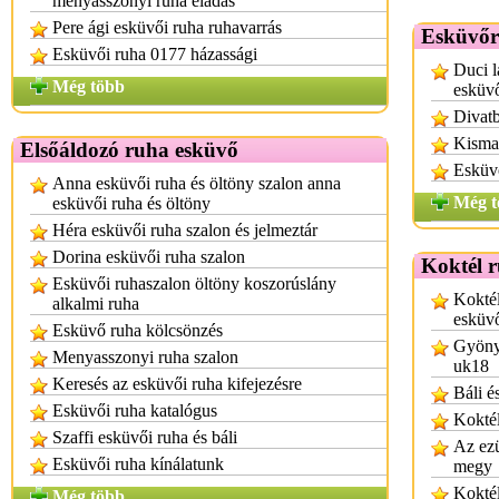
menyasszonyi ruha eladás
Pere ági esküvői ruha ruhavarrás
Esküvőr
Esküvői ruha 0177 házassági
Duci l
Még több
esküv
Divatb
Kisma
Elsőáldozó ruha esküvő
Esküv
Anna esküvői ruha és öltöny szalon anna
Még t
esküvői ruha és öltöny
Héra esküvői ruha szalon és jelmeztár
Dorina esküvői ruha szalon
Koktél 
Esküvői ruhaszalon öltöny koszorúslány
Koktél
alkalmi ruha
esküv
Esküvő ruha kölcsönzés
Gyönyö
Menyasszonyi ruha szalon
uk18
Keresés az esküvői ruha kifejezésre
Báli é
Esküvői ruha katalógus
Koktél
Szaffi esküvői ruha és báli
Az ezü
Esküvői ruha kínálatunk
megy
Koktél
Még több