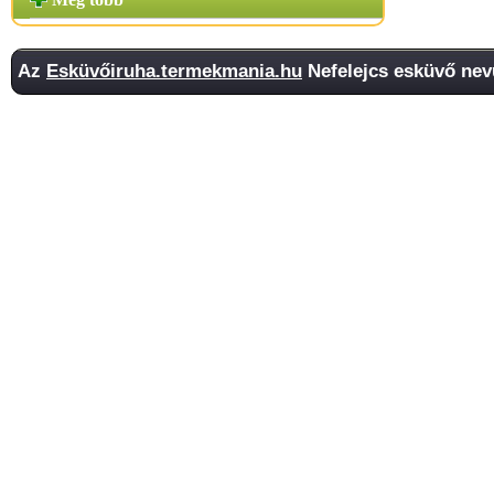
Az
Esküvőiruha.termekmania.hu
Nefelejcs esküvő nevű