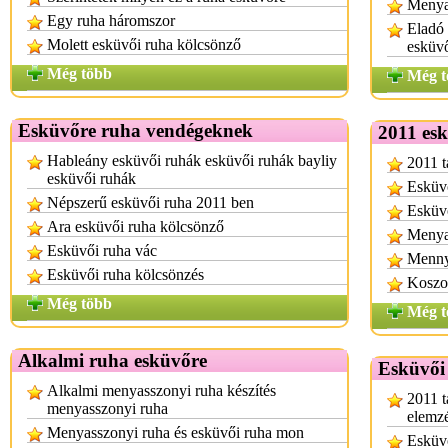
Menya
Egy ruha háromszor
Eladó
Molett esküvői ruha kölcsönző
esküv
Még több
Még t
Esküvőre ruha vendégeknek
2011 esk
Hableány esküvői ruhák esküvői ruhák bayliy
2011 t
esküvői ruhák
Esküvő
Népszerű esküvői ruha 2011 ben
Esküvő
Ara esküvői ruha kölcsönző
Menyas
Esküvői ruha vác
Mennya
Esküvői ruha kölcsönzés
Koszor
Még több
Még t
Alkalmi ruha esküvőre
Esküvői
Alkalmi menyasszonyi ruha készítés
2011 t
menyasszonyi ruha
elemzé
Menyasszonyi ruha és esküvői ruha mon
Esküvő