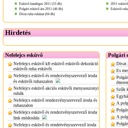
Esküvő katalógus 2011 (53 db)
2011 esküvői
Polgári esküvő ára 2011 (46 db)
Esküvői ruha
Divat ruha ruházat (64 db)
Hirdetés
Nefelejcs esküvő
Polgári
Nefelejcs esküvő kft esküvő esküvői dekoráció
Divat 
esküvői ruha esküvői
Es men
Nefelejcs esküvő és rendezvényszervező iroda
Polgár
és esküvői ruhaszalon
éttere
Nefelejcs esküvő akciós esküvői menyasszonyi
Szűk k
ruhák
Egyház
Nefelejcs esküvő rendezvényszervező iroda és
A polg
ruhaszalon
Polgár
Nefelejcs esküvő és rendezvényszervező iroda
A polg
link módosítás
Polgár
Nefelejcs esküvő és rendetvényszervező iroda