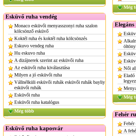
Még t
Esküvő ruha vendég
Elegáns 
Monaco esküvői menyasszonyi ruha szalon
kölcsönző esküvő
Esküvő
Koktél ruha és koktél ruha kölcsönzés
Alkalm
Eskuvo vendeg ruha
öltön
Hu eskuvo ruha
Esküvő
A dizájnerek szerint az esküvői ruha
Esküv
Az esküvői ruha kiválasztása
Női al
Milyen a jó esküvői ruha
Eladó 
legye
Vállnélküli esküvői ruhák esküvői ruhák bayliy
esküvői ruhák
Menya
Esküvői ruha
Még t
Esküvői ruha katalógus
Még több
Fehér r
Fehér 
Esküvő ruha kaposvár
A fehé