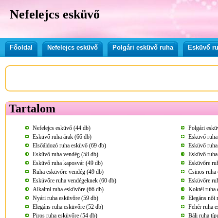
Nefelejcs esküvő
Főoldal
Nefelejcs esküvő
Polgári esküvő ruha
Esküvő ru
Tartalom
Nefelejcs esküvő (44 db)
Polgári eskü
Esküvő ruha árak (66 db)
Esküvő ruha
Elsőáldozó ruha esküvő (69 db)
Esküvő ruha
Esküvő ruha vendég (58 db)
Esküvő ruha
Esküvő ruha kaposvár (49 db)
Esküvőre ru
Ruha esküvőre vendég (49 db)
Csinos ruha 
Esküvőre ruha vendégeknek (60 db)
Esküvőre ru
Alkalmi ruha esküvőre (66 db)
Koktél ruha 
Nyári ruha esküvőre (59 db)
Elegáns női 
Elegáns ruha esküvőre (52 db)
Fehér ruha e
Piros ruha esküvőre (54 db)
Báli ruha tí