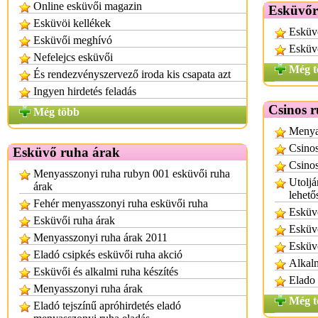
Online esküvői magazin
Esküvőr
Esküvöi kellékek
Esküvő
Esküvői meghívó
Esküv
Nefelejcs esküvői
Még t
És rendezvényszervező iroda kis csapata azt
Ingyen hirdetés feladás
Csinos 
Még több
Menyas
Csino
Esküvő ruha árak
Csinos
Menyasszonyi ruha rubyn 001 esküvői ruha
Utoljá
árak
lehető
Fehér menyasszonyi ruha esküvői ruha
Esküvő
Esküvői ruha árak
Esküv
Menyasszonyi ruha árak 2011
Esküvő
Eladó csipkés esküvői ruha akció
Alkalm
Esküvői és alkalmi ruha készítés
Elado
Menyasszonyi ruha árak
Még t
Eladó tejszínű apróhirdetés eladó