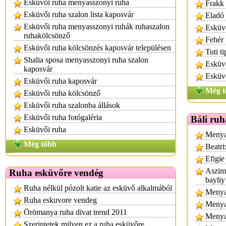
Eskűvői ruha menyasszonyi ruha
Frakk 
Esküvői ruha szalon lista kaposvár
Eladó 
Esküvői ruha menyasszonyi ruhák ruhaszalon
Esküvő
ruhakölcsönző
Fehér
Esküvői ruha kölcsönzés kaposvár településen
Tuti t
Shalia sposa menyasszonyi ruha szalon
Esküvő
kaposvár
Esküvő
Esküvői ruha kaposvár
Még t
Esküvői ruha kölcsönző
Esküvői ruha szalonba állások
Esküvői ruha fotógaléria
Báli ruh
Esküvői ruha
Menyas
Még több
Beatri
Efigie
Aszimm
Ruha esküvőre vendég
bayliy
Ruha nélkül pózolt katie az esküvő alkalmából
Menyas
Ruha eskuvore vendeg
Menya
Örömanya ruha divat trend 2011
Menya
Szerintetek milyen ez a ruha esküvőre