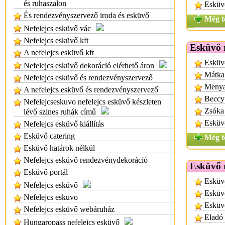
és ruhaszalon
Esküvő
És rendezvényszervező iroda és esküvő
Még t
Nefelejcs esküvő vác
Nefelejcs esküvő kft
Esküvő 
A nefelejcs esküvő kft
Esküv
Nefelejcs esküvő dekoráció elérhető áron
Mátka
Nefelejcs esküvő és rendezvényszervező
Menya
A nefelejcs esküvő és rendezvényszervező
Beccy
Nefelejcseskuvo nefelejcs esküvő készleten
Zsóka
lévő szines ruhák című
Esküv
Nefelejcs esküvő kiállítás
Esküvő catering
Még t
Esküvő határok nélkül
Nefelejcs esküvő rendezvénydekoráció
Esküvő 
Esküvő portál
Esküvő
Nefelejcs esküvő
Esküvő
Nefelejcs eskuvo
Esküvő
Nefelejcs esküvő webáruház
Eladó 
Hungaropass nefelejcs esküvő