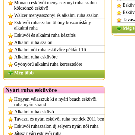
Monaco esküvői menyasszonyi ruha szalon
Esküvő
kölcsönző esküvő
Esküvő
Walzer menyasszonyi és alkalmi ruha szalon
Tavasz
Esküvői ruhaszalon öltöny koszorúslány
alkalmi ruha
Még t
Esküvői és alkalmi ruha készítés
Alkalmi ruha szalon
Alkalmi női ruha esküvőre például 1ft
Alkalmi ruha esküvőre
Gyönyörű alkalmi ruha keresztelőre
Még több
Nyári ruha esküvőre
Hogyan válasszuk ki a nyári beach esküvői
ruha nyári strand
Alkalmi ruha esküvő
Tavaszi és nyári esküvői ruha trendek 2011 ben
Esküvői ruhaszalon új selyem nyári női ruha
Játssz nyári esküvői ruha