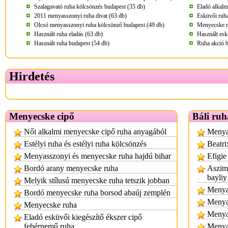
Szalagavató ruha kölcsönzés budapest (35 db)
Eladó alkalm
2011 menyasszonyi ruha divat (63 db)
Esküvői ruha
Olcsó menyasszonyi ruha kölcsönző budapest (49 db)
Menyecske r
Használt ruha eladás (63 db)
Használt esk
Használt ruha budapest (54 db)
Ruha akció b
Hirdetés
Menyecske cipő
Báli ruh
Női alkalmi menyecske cipő ruha anyagából
Menyas
Estélyi ruha és estélyi ruha kölcsönzés
Beatri
Menyasszonyi és menyecske ruha hajdú bihar
Efigie
Bordó arany menyecske ruha
Aszimm
bayliy
Melyik stílusú menyecske ruha tetszik jobban
Menyas
Bordó menyecske ruha borsod abaúj zemplén
Menya
Menyecske ruha
Menya
Eladó esküvői kiegészítő ékszer cipő
fehérnemű ruha
Menya