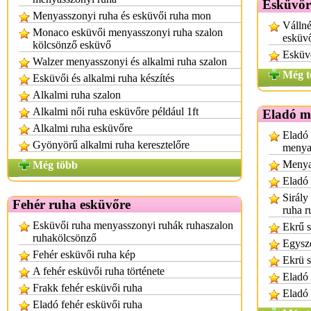
Esküvőr
Menyasszonyi ruha és esküvői ruha mon
Vállné
Monaco esküvői menyasszonyi ruha szalon
esküv
kölcsönző esküvő
Esküv
Walzer menyasszonyi és alkalmi ruha szalon
Még t
Esküvői és alkalmi ruha készítés
Alkalmi ruha szalon
Alkalmi női ruha esküvőre például 1ft
Eladó m
Alkalmi ruha esküvőre
Eladó 
Gyönyörű alkalmi ruha keresztelőre
menya
Menya
Még több
Eladó
Sirály
Fehér ruha esküvőre
ruha r
Esküvői ruha menyasszonyi ruhák ruhaszalon
Ekrű s
ruhakölcsönző
Egysze
Fehér esküvői ruha kép
Ekrü s
A fehér esküvői ruha története
Eladó 
Frakk fehér esküvői ruha
Eladó
Eladó fehér esküvői ruha