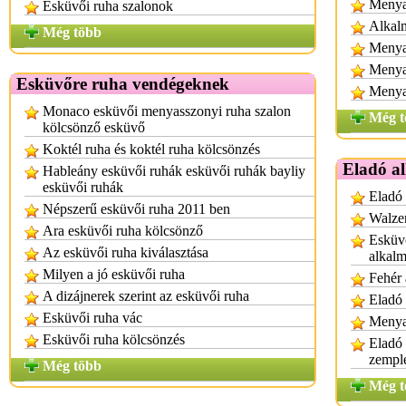
Menya
Esküvői ruha szalonok
Alkalm
Még több
Menyas
Menya
Esküvőre ruha vendégeknek
Menya
Monaco esküvői menyasszonyi ruha szalon
Még t
kölcsönző esküvő
Koktél ruha és koktél ruha kölcsönzés
Eladó a
Hableány esküvői ruhák esküvői ruhák bayliy
esküvői ruhák
Eladó
Népszerű esküvői ruha 2011 ben
Walzer
Ara esküvői ruha kölcsönző
Esküvő
Az esküvői ruha kiválasztása
alkalm
Milyen a jó esküvői ruha
Fehér 
A dizájnerek szerint az esküvői ruha
Eladó 
Esküvői ruha vác
Menya
Esküvői ruha kölcsönzés
Eladó
zempl
Még több
Még t