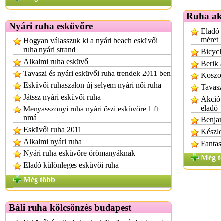
Ruha ak
Nyári ruha esküvőre
Eladó 
méret
Hogyan válasszuk ki a nyári beach esküvői
ruha nyári strand
Bicycl
Alkalmi ruha esküvő
Berik 
Tavaszi és nyári esküvői ruha trendek 2011 ben
Koszo
Esküvői ruhaszalon új selyem nyári női ruha
Tavasz
Játssz nyári esküvői ruha
Akció 
eladó
Menyasszonyi ruha nyári őszi esküvőre 1 ft
nmá
Benjam
Esküvői ruha 2011
Készle
Alkalmi nyári ruha
Fantas
Nyári ruha esküvőre örömanyáknak
Még t
Eladó különleges esküvői ruha
Még több
Báli ruha kölcsönzés budapest