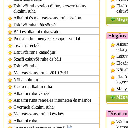
Esküvői ruhaszalon öltöny koszorúslány
Eladó
alkalmi ruha
esküv
Alkalmi és menyasszonyi ruha szalon
Még t
Esküvő ruha kölcsönzés
Báli és alkalmi ruha szalon
Elegáns 
Pios alkalmi menyecske cipő szandál
Alkalm
Textil ruha bőr
öltön
Esküvői ruha katalógus
Esküv
Szaffi esküvői ruha és báli
Elegán
Esküvői ruha
Női al
Menyasszonyi ruha 2010 2011
Eladó 
Női alkalmi ruha
legye
Eladó új alkalmi ruha
Menya
Alkalmi ruha varrás
Még t
Alkalmi ruha rendelés interneten és máshol
Gyermek alkalmi ruha
Divat r
Menyasszonyi ruha készítés
Alkalmi ruha
Waitin
kisma