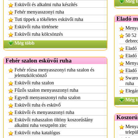
Még t
Esküvői és alkalmi ruha készítés
Fehér menyasszonyi ruha
Eladó m
Tuti tippek a tökéletes esküvői ruha
Esküvői ruha története
Menya
Esküvői ruha kölcsönzés
50 52 
debre
Még több
Eladó 
Eladó
Fehér szalon esküvői ruha
Menya
Fehér rózsa menyasszonyi ruha szalon és
Eladó 
jelemzkölcsönző
Swarov
Esküvői ruha szalon
ruha
Fűzős szalon menyasszonyi ruha
Elegá
Egyedi menyasszonyi ruha szalon
Még t
Esküvői ruha és esküvő
Esküvői és menyasszonyi ruha
Koszorú
Esküvői ruhaszalon öltöny koszorúslány
alkalmi ruha veszprém zirc
Menya
telepü
Esküvői ruha katalógus