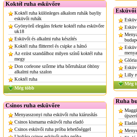
Koktél ruha esküvőre
Esküvői
Koktél ruha különleges alkalom ruhák bayliy
esküvői ruhák
Esküvő
Gyönyörű elegáns fekete koktél ruha esküvőre
Esküv
uk18
Menyas
Esküvői és alkalmi ruha készítés
budap
Koktél ruha flitterrel és csipke a hátsó
Esküvő
menya
Az ezüst szandálhoz milyen színű koktél ruha
megy
Glória
Don corleone szőrme irha bőrruházat öltöny
Esküvő
alkalmi ruha szalon
Lilly 
Koktél ruha
Még t
Még több
Ruha bu
Csinos ruha esküvőre
Maggi
Menyasszonyi ruha esküvői ruha kiárusítás
újszer
Csinos kismama esküvői ruha eladó
Eladá
Csinos esküvői ruha próba lehetőséggel
Menye
Utoljára csinos esküvői ruha próba