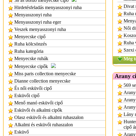
38 as bordó menyecske cipő
Divat 
Hirdetésfeladás menyasszonyi ruha
Ruha r
Menyasszonyi ruha
Menya
Menyasszonyi ruha eger
Női di
Veszek menyasszonyi ruha
Koszor
Menyecske cipő
Ruha 
Ruha kölcsönzés
Szexi 
Ruha kategória
Menyecske ruhák
Még t
Menyecske cipők
Miss paris collection menyecske
Arany c
Dianne collection menyecske
569 se
És női esküvői cipő
Arany 
Esküvői cipő
Arany 
Menő manó esküvői cipő
Arany 
Esküvői és alkalmi cipők
Lány r
Olasz esküvői és alkalmi ruhaszalon
Hunter
Alkalmi és esküvői ruhaszalon
cipő á
Esküvő
Arany 