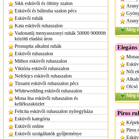
Sikk esküvői és öltöny szalon
Arany 
Esküvői és báliruha szalon pécs
Gyönyö
Esküvői ruhák
Arany 
Kata esküvői ruhaszalon
Még t
Vadonatúj menyasszonyi ruhák 50000 90000ft
közötti eladási áron
Pronuptia alkalmi ruhák
Elegáns
Esküvői ruhaszalon
Monac
Mithos esküvői ruhaszalon
Esküvő
Viktória esküvői ruhaszalon
Női el
Nefelejcs esküvői ruhaszalon
Alkalm
Tizsami esküvői ruhaszalon pécs
Olcsó 
Whitewedding esküvői ruhaszalon
Még t
Mona lisa esküvői ruhaszalon és
kellékszaküzlet
Felicita esküvői ruhaszalon nyíregyháza
Piros ru
Esküvői kategória
Képek
Esküvői online
Piros
Esküvői szolgáltatók gyűjteménye
Esküvő