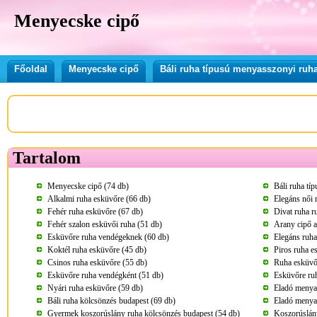
Menyecske cipő
Főoldal
Menyecske cipő
Báli ruha típusú menyasszonyi ruh
Tartalom
Menyecske cipő (74 db)
Báli ruha tí
Alkalmi ruha esküvőre (66 db)
Elegáns női 
Fehér ruha esküvőre (67 db)
Divat ruha r
Fehér szalon esküvői ruha (51 db)
Arany cipő a
Esküvőre ruha vendégeknek (60 db)
Elegáns ruha
Koktél ruha esküvőre (45 db)
Piros ruha e
Csinos ruha esküvőre (55 db)
Ruha esküvő
Esküvőre ruha vendégként (51 db)
Esküvőre ru
Nyári ruha esküvőre (59 db)
Eladó menya
Báli ruha kölcsönzés budapest (69 db)
Eladó menya
Gyermek koszorúslány ruha kölcsönzés budapest (54 db)
Koszorúslány