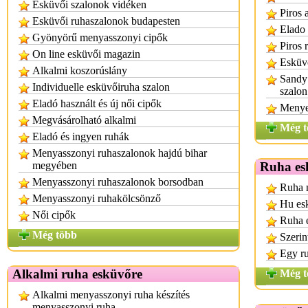
Esküvői szalonok vidéken
Piros 
Esküvői ruhaszalonok budapesten
Elado 
Gyönyörű menyasszonyi cipők
Piros 
On line esküvői magazin
Esküvő
Alkalmi koszorúslány
Sandy
Individuelle esküvőiruha szalon
szalo
Eladó használt és új női cipők
Menye
Megvásárolható alkalmi
Még t
Eladó és ingyen ruhák
Menyasszonyi ruhaszalonok hajdú bihar
megyében
Ruha es
Menyasszonyi ruhaszalonok borsodban
Ruha n
Menyasszonyi ruhakölcsönző
Hu es
Női cipők
Ruha 
Még több
Szerin
Egy r
Alkalmi ruha esküvőre
Még t
Alkalmi menyasszonyi ruha készítés
menyasszonyi ruha