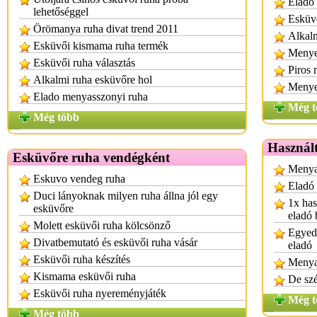
Eladó
lehetőséggel
Esküvő
Örömanya ruha divat trend 2011
Alkalm
Esküvői kismama ruha termék
Menye
Esküvői ruha választás
Piros
Alkalmi ruha esküvőre hol
Menye
Elado menyasszonyi ruha
Még t
Még több
Használt
Esküvőre ruha vendégként
Menyas
Eskuvo vendeg ruha
Eladó
Duci lányoknak milyen ruha állna jól egy
1x has
esküvőre
eladó 
Molett esküvői ruha kölcsönző
Egyedi
Divatbemutató és esküvői ruha vásár
eladó
Esküvői ruha készítés
Menya
Kismama esküvői ruha
De sz
Esküvői ruha nyereményjáték
Még t
Még több