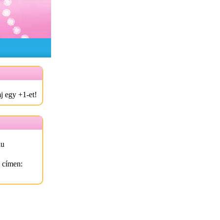
j egy +1-et!
hu
l címen: