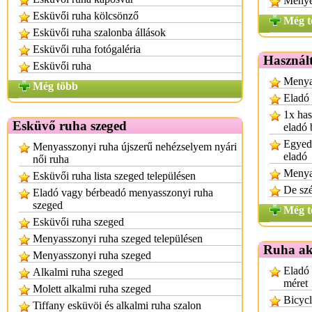
Menye
Esküvői ruha kölcsönző
Még t
Esküvői ruha szalonba állások
Esküvői ruha fotógaléria
Használt
Esküvői ruha
Menyas
Még több
Eladó
1x has
Esküvő ruha szeged
eladó 
Egyedi
Menyasszonyi ruha újszerű nehézselyem nyári
eladó
női ruha
Menya
Esküvői ruha lista szeged településen
De sz
Eladó vagy bérbeadó menyasszonyi ruha
szeged
Még t
Esküvői ruha szeged
Menyasszonyi ruha szeged településen
Ruha ak
Menyasszonyi ruha szeged
Eladó 
Alkalmi ruha szeged
méret
Molett alkalmi ruha szeged
Bicycl
Tiffany esküvöi és alkalmi ruha szalon