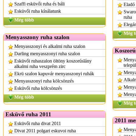
Szaffi esküvői ruha és báli
Eladó 
Esküvői ruha kínálatunk
Swarov
ruha
Még több
Elegá
Még t
Menyasszony ruha szalon
Menyasszonyi és alkalmi ruha szalon
Koszorú
Darling menyasszonyi ruha szalon
Menya
Esküvői ruhaszalon öltöny koszorúslány
telepü
alkalmi ruha veszprém zirc
Menya
Ekrü szalon kapuvár menyasszonyi ruhák
Alkalm
Menyasszonyi ruha kölcsönzés
Menyas
Esküvői ruha kölcsönzés
Menya
Még több
Még t
Esküvő ruha 2011
2011 me
Esküvői ruha divat 2011
Menyas
Divat 2011 polgari eskuvoi ruha