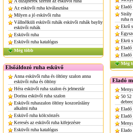
A dizájnerek szerint az esküvői ruha
Eladó
Az esküvői ruha kiválasztása
Sirály
Milyen a jó esküvői ruha
ruha r
Vállnélküli esküvői ruhák esküvői ruhák bayliy
Ekrű s
esküvői ruhák
Egysze
Esküvői ruha
Ekrü s
Esküvői ruha katalógus
Eladó 
Még több
Eladó
Még t
Elsőáldozó ruha esküvő
Anna esküvői ruha és öltöny szalon anna
Eladó m
esküvői ruha és öltöny
Héra esküvői ruha szalon és jelmeztár
Menya
Dorina esküvői ruha szalon
50 52 
debre
Esküvői ruhaszalon öltöny koszorúslány
alkalmi ruha
Eladó 
Esküvő ruha kölcsönzés
Eladó
Keresés az esküvői ruha kifejezésre
Menya
Esküvői ruha katalógus
Elado