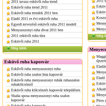
2011 t
2011 tavasz esküvői ruha trend
Esküvő
Esküvői ruha trend 2011
Esküvő
Esküvői ruha trendek 2011 ben
Koszor
Eladó 2011 es évi esküvői ruha
Mennya
Egyedi tervezésű esküvői ruha 2011 modell
Menya
Menyasszonyi ruha divat 2011 ben
2011 esküvői ruha túra
Még t
Esküvői ruha 2011
Még több
Menyecs
Maggi
újszer
Esküvő ruha kaposvár
Eladá
Eskűvői ruha menyasszonyi ruha
Menye
Esküvői ruha szalon lista kaposvár
Eladó
Esküvői ruha menyasszonyi ruhák ruhaszalon
Esküvő
ruhakölcsönző
Alkalm
Esküvői ruha kölcsönzés kaposvár településen
Menye
Shalia sposa menyasszonyi ruha szalon
kaposvár
Piros
Esküvői ruha kaposvár