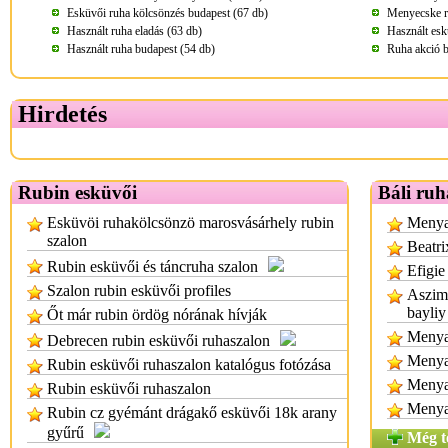
Esküvői ruha kölcsönzés budapest (67 db)
Menyecske r
Használt ruha eladás (63 db)
Használt esk
Használt ruha budapest (54 db)
Ruha akció b
Hirdetés
Rubin esküvői
Báli ruh
Esküvöi ruhakölcsönzö marosvásárhely rubin
Menyas
szalon
Beatri
Rubin esküvői és táncruha szalon
Efigie
Szalon rubin esküvői profiles
Aszimm
bayliy
Őt már rubin ördög nórának hívják
Menyas
Debrecen rubin esküvői ruhaszalon
Menya
Rubin esküvői ruhaszalon katalógus fotózása
Menya
Rubin esküvői ruhaszalon
Menya
Rubin cz gyémánt drágakő esküvői 18k arany
gyűrű
Még t