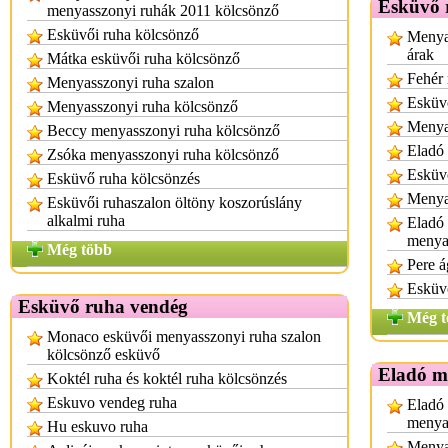
Esküvő 
menyasszonyi ruhák 2011 kölcsönző
Esküvői ruha kölcsönző
Menya
árak
Mátka esküvői ruha kölcsönző
Fehér 
Menyasszonyi ruha szalon
Esküvő
Menyasszonyi ruha kölcsönző
Menya
Beccy menyasszonyi ruha kölcsönző
Eladó 
Zsóka menyasszonyi ruha kölcsönző
Esküvő
Esküvő ruha kölcsönzés
Menya
Esküvői ruhaszalon öltöny koszorúslány
alkalmi ruha
Eladó 
menyas
Még több
Pere á
Esküvő
Esküvő ruha vendég
Még t
Monaco esküvői menyasszonyi ruha szalon
kölcsönző esküvő
Eladó m
Koktél ruha és koktél ruha kölcsönzés
Eskuvo vendeg ruha
Eladó 
menya
Hu eskuvo ruha
Menya