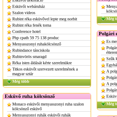
Esküvői dekoráció
Esküvői webáruház
Menya
kölcs
Szalon videos
Még t
Rubint réka esküvővel lepte meg norbit
Rubint réka fenék torna
Conference hotel
Polgári
Php cpath 59 75 138 produc
Es men
Menyasszonyi ruhakölcsönző
Polgár
Rubindance tánciskola
éttere
Rubinvörös smaragd
Szűk k
Réka isten áldását kérte szerelmükre
Egyház
Titkos esküvőt szervezett szerelmének a
A polg
magyar sztár
Polgár
Még több
A polg
Polgár
Esküvő ruha kölcsönző
Esküvő
Még t
Monaco esküvői menyasszonyi ruha szalon
kölcsönző esküvő
Menyasszonyi ruhák esküvői ruhák