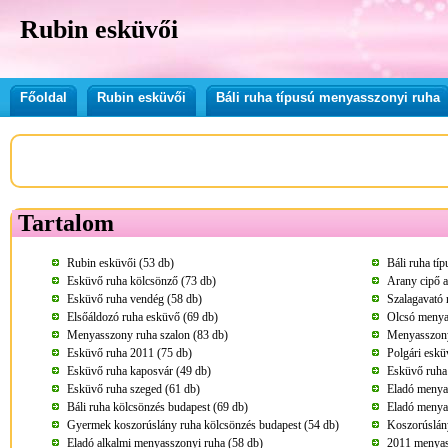
Rubin esküvői
Főoldal
Rubin esküvői
Báli ruha típusú menyasszonyi ruha
Tartalom
Rubin esküvői (53 db)
Báli ruha tí
Esküvő ruha kölcsönző (73 db)
Arany cipő a
Esküvő ruha vendég (58 db)
Szalagavató 
Elsőáldozó ruha esküvő (69 db)
Olcsó menya
Menyasszony ruha szalon (83 db)
Menyasszony
Esküvő ruha 2011 (75 db)
Polgári eskü
Esküvő ruha kaposvár (49 db)
Esküvő ruha 
Esküvő ruha szeged (61 db)
Eladó menya
Báli ruha kölcsönzés budapest (69 db)
Eladó menya
Gyermek koszorúslány ruha kölcsönzés budapest (54 db)
Koszorúslány
Eladó alkalmi menyasszonyi ruha (58 db)
2011 menyass