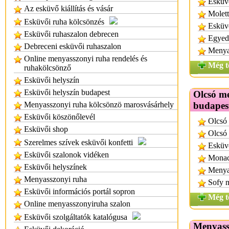
Esküvő
Az esküvő kiállítás és vásár
Molett
Esküvői ruha kölcsönzés
Esküv
Esküvői ruhaszalon debrecen
Egyed
Debreceni esküvői ruhaszalon
Menya
Online menyasszonyi ruha rendelés és
Még t
ruhakölcsönző
Esküvői helyszín
Esküvői helyszín budapest
Olcsó m
Menyasszonyi ruha kölcsönzö marosvásárhely
budapes
Esküvői köszönőlevél
Olcsó
Esküvői shop
Olcsó 
Szerelmes szívek esküvői konfetti
Esküv
Esküvői szalonok vidéken
Monac
Esküvői helyszínek
Menyas
Menyasszonyi ruha
Sofy 
Esküvői információs portál sopron
Még t
Online menyasszonyiruha szalon
Esküvői szolgáltatók katalógusa
Menyass