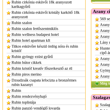
Rubin cirkónia esküvői 18k aranyozott
karikagyűrű
Arany c
Rubin cirkónia esküvői kristály karkötő 18k
aranyozott
569 se
Rubin szalon
Arany 
Rubin szalon fertőszentmiklós
Arany 
Rubin wellness budapest hotel
Arany 
Rubin hotel apartman kft
Lány r
Titkos esküvőre készül ördög nóra és rubin
Hunter
kristóf
cipő á
Rubin gyöngy ezüst gyűrű
Arany 
Rubin bútor cikkek
Arany 
Rubin kristóf kreatív főszerkesztő az rtl
Gyönyö
Rubin piros merino
Arany 
Dzsudzsák csapata lefocizta a bronzérmes
Még t
rubin kazanyt
Rubin
Rubin rendezvényhajó
Szalagav
Rubin toplistája
Szalag
Rubin panzió vendéglő lovarda