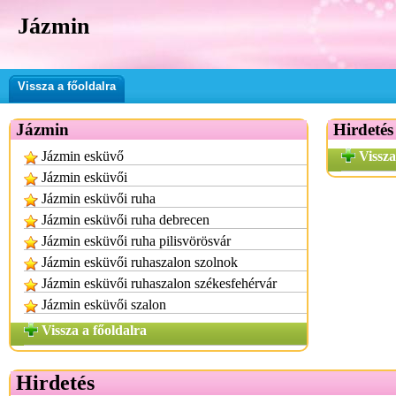
Jázmin
Vissza a főoldalra
Jázmin
Hirdetés
Jázmin esküvő
Vissza
Jázmin esküvői
Jázmin esküvői ruha
Jázmin esküvői ruha debrecen
Jázmin esküvői ruha pilisvörösvár
Jázmin esküvői ruhaszalon szolnok
Jázmin esküvői ruhaszalon székesfehérvár
Jázmin esküvői szalon
Vissza a főoldalra
Hirdetés