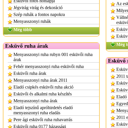
Esküvői fotós honlapja
Az esk
Jégvirág virág és dekoráció
Milyen
Szép ruhák a fontos napokra
Vállné
Menyasszonyi ruhák
esküv
Esküv
Még több
Esküvő
Még t
Esküvő ruha árak
Menyasszonyi ruha rubyn 001 esküvői ruha
árak
Esküvő 
Fehér menyasszonyi ruha esküvői ruha
Esküvő
Esküvői ruha árak
2011 t
Menyasszonyi ruha árak 2011
Esküvő
Eladó csipkés esküvői ruha akció
Esküvő
Esküvői és alkalmi ruha készítés
Eladó 
Menyasszonyi ruha árak
Egyedi
Eladó tejszínű apróhirdetés eladó
Menya
menyasszonyi ruha eladás
2011 e
Pere ági esküvői ruha ruhavarrás
Esküv
Esküvői ruha 0177 házassági