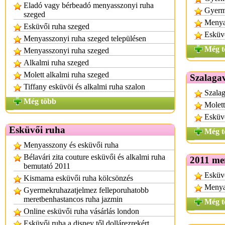
Eladó vagy bérbeadó menyasszonyi ruha
Gyerm
szeged
Menya
Esküvői ruha szeged
Esküv
Menyasszonyi ruha szeged településen
Még t
Menyasszonyi ruha szeged
Alkalmi ruha szeged
Molett alkalmi ruha szeged
Szalagav
Tiffany esküvöi és alkalmi ruha szalon
Szalag
Még több
Molett
Esküv
Esküvői ruha
Még t
Menyasszony és esküvői ruha
Bélavári zita couture esküvői és alkalmi ruha
2011 me
bemutató 2011
Esküvő
Kismama esküvői ruha kölcsönzés
Menya
Gyermekruhazatjelmez felleporuhatobb
meretbenhastancos ruha jazmin
Még t
Online esküvői ruha vásárlás london
Esküvői ruha a disney től dollárezrekért