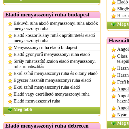
Eladó 
Sürgős
Eladó menyasszonyi ruha budapest
Haszná
Esküvői ruha akció menyasszonyi ruha akciók
Még t
menyasszonyi ruha
Eladó koszorúslány ruhák apróhirdetés eladó
Használ
menyasszonyi ruha
Menyasszonyi ruha eladó budapest
Angol 
Eladó gyönyörű menyasszonyi ruha eladó
Olasz 
Sirály ruhatisztító szalon eladó menyasszonyi
telepü
ruha ruhatisztítás
Haszná
Ekrű színű menyasszonyi ruha és öltöny eladó
Haszná
Egyszer használt menyasszonyi ruha eladó
Férfi 
Ekrü színű menyasszonyi ruha eladó
Angol 
Eladó vagy cserélhető menyasszonyi ruha
Angol 
Eladó menyasszonyi ruha
haszná
Angol 
Még több
Nyári 
Még t
Eladó menyasszonyi ruha debrecen