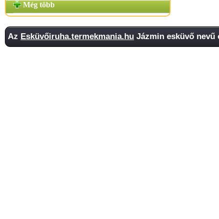
Még több
Az
Esküvőiruha.termekmania.hu
Jázmin esküvő nevű o