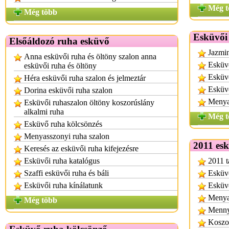
Még t
Még több
Esküvői
Elsőáldozó ruha esküvő
Jazmin
Anna esküvői ruha és öltöny szalon anna
Esküvő
esküvői ruha és öltöny
Esküv
Héra esküvői ruha szalon és jelmeztár
Esküvő
Dorina esküvői ruha szalon
Menyas
Esküvői ruhaszalon öltöny koszorúslány
alkalmi ruha
Még t
Esküvő ruha kölcsönzés
Menyasszonyi ruha szalon
2011 esk
Keresés az esküvői ruha kifejezésre
Esküvői ruha katalógus
2011 t
Szaffi esküvői ruha és báli
Esküvő
Esküvői ruha kínálatunk
Esküvő
Menyas
Még több
Mennya
Koszor