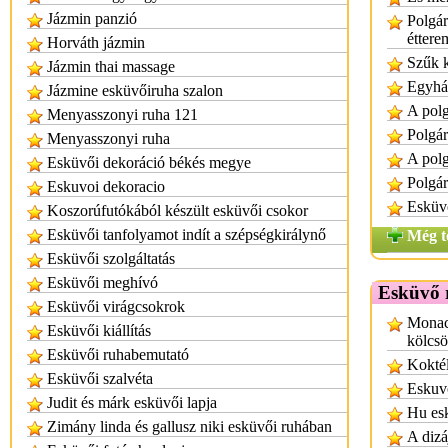
Jázmin panzió
Polgár
éttere
Horváth jázmin
Szűk k
Jázmin thai massage
Egyház
Jázmine esküvőiruha szalon
A polg
Menyasszonyi ruha 121
Polgár
Menyasszonyi ruha
A polg
Esküvői dekoráció békés megye
Polgár
Eskuvoi dekoracio
Esküvő
Koszorúfutókából készült esküvői csokor
Esküvői tanfolyamot indít a szépségkirálynő
Még t
Esküvői szolgáltatás
Esküvői meghívó
Esküvő 
Esküvői virágcsokrok
Monac
Esküvői kiállítás
kölcs
Esküvői ruhabemutató
Koktél
Esküvői szalvéta
Eskuv
Judit és márk esküvői lapja
Hu es
Zimány linda és gallusz niki esküvői ruhában
A dizá