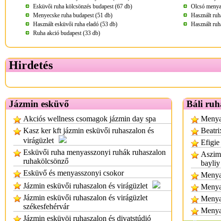
Esküvői ruha kölcsönzés budapest (67 db)
Olcsó menya
Menyecske ruha budapest (51 db)
Használt ruh
Használt esküvői ruha eladó (53 db)
Használt ruh
Ruha akció budapest (33 db)
Hirdetés
Jázmin esküvő
Báli ruh
Akciós wellness csomagok jázmin day spa
Menyas
Kasz ker kft jázmin esküvői ruhaszalon és
Beatri
virágüzlet
Efigie
Esküvői ruha menyasszonyi ruhák ruhaszalon
Aszimm
ruhakölcsönző
bayliy
Esküvő és menyasszonyi csokor
Menyas
Jázmin esküvői ruhaszalon és virágüzlet
Menya
Jázmin esküvői ruhaszalon és virágüzlet
Menya
székesfehérvár
Menya
Jázmin esküvöi ruhaszalon és divatstúdió