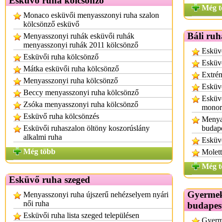
Esküvő ruha kölcsönző
Még t
Monaco esküvői menyasszonyi ruha szalon
kölcsönző esküvő
Báli ruh
Menyasszonyi ruhák esküvői ruhák
menyasszonyi ruhák 2011 kölcsönző
Esküvő
Esküvői ruha kölcsönző
Esküvő
Mátka esküvői ruha kölcsönző
Extrém
Menyasszonyi ruha kölcsönző
Esküvő
Beccy menyasszonyi ruha kölcsönző
Esküvő
Zsóka menyasszonyi ruha kölcsönző
monor
Esküvő ruha kölcsönzés
Menyas
Esküvői ruhaszalon öltöny koszorúslány
budap
alkalmi ruha
Esküvő
Még több
Molett
Még t
Esküvő ruha szeged
Gyermek
Menyasszonyi ruha újszerű nehézselyem nyári
női ruha
budapes
Esküvői ruha lista szeged településen
Gyerm