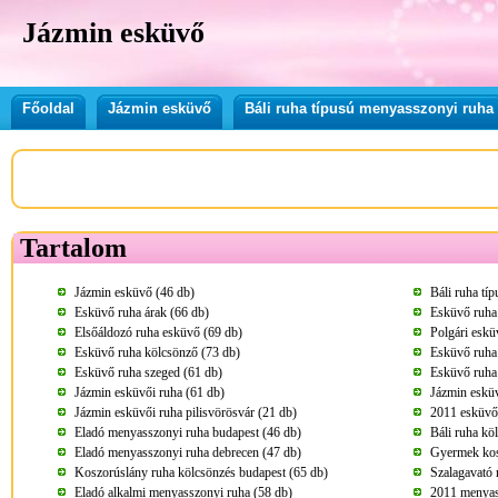
Jázmin esküvő
Főoldal
Jázmin esküvő
Báli ruha típusú menyasszonyi ruha
Tartalom
Jázmin esküvő (46 db)
Báli ruha tí
Esküvő ruha árak (66 db)
Esküvő ruha
Elsőáldozó ruha esküvő (69 db)
Polgári eskü
Esküvő ruha kölcsönző (73 db)
Esküvő ruha
Esküvő ruha szeged (61 db)
Esküvő ruha
Jázmin esküvői ruha (61 db)
Jázmin esküv
Jázmin esküvői ruha pilisvörösvár (21 db)
2011 esküvői
Eladó menyasszonyi ruha budapest (46 db)
Báli ruha kö
Eladó menyasszonyi ruha debrecen (47 db)
Gyermek kos
Koszorúslány ruha kölcsönzés budapest (65 db)
Szalagavató 
Eladó alkalmi menyasszonyi ruha (58 db)
2011 menyass