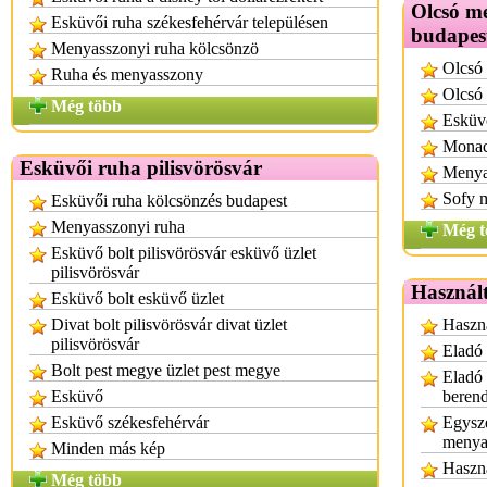
Olcsó m
Esküvői ruha székesfehérvár településen
budapes
Menyasszonyi ruha kölcsönzö
Olcsó
Ruha és menyasszony
Olcsó 
Még több
Esküv
Monac
Esküvői ruha pilisvörösvár
Menyas
Sofy 
Esküvői ruha kölcsönzés budapest
Menyasszonyi ruha
Még t
Esküvő bolt pilisvörösvár esküvő üzlet
pilisvörösvár
Használt
Esküvő bolt esküvő üzlet
Divat bolt pilisvörösvár divat üzlet
Haszná
pilisvörösvár
Eladó 
Bolt pest megye üzlet pest megye
Eladó 
Esküvő
berend
Esküvő székesfehérvár
Egysze
menya
Minden más kép
Haszná
Még több