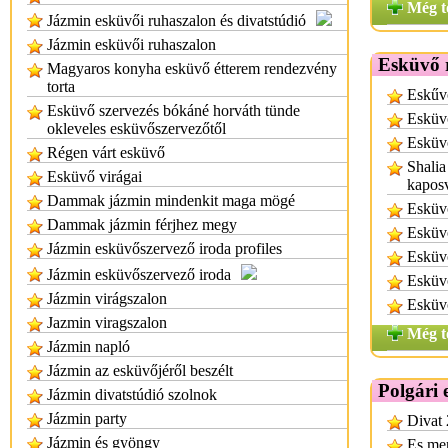
Még t
Jázmin esküvői ruhaszalon és divatstúdió
Jázmin esküvői ruhaszalon
Esküvő 
Magyaros konyha esküvő étterem rendezvény
torta
Eskűv
Esküvő szervezés bókáné horváth tünde
Esküvő
okleveles esküvőszervezőtől
Esküvő
Régen várt esküvő
Shalia
Esküvő virágai
kapos
Dammak jázmin mindenkit maga mögé
Esküv
Dammak jázmin férjhez megy
Esküv
Jázmin esküvőszervező iroda profiles
Esküvő
Jázmin esküvőszervező iroda
Esküvő
Jázmin virágszalon
Esküv
Jazmin viragszalon
Még t
Jázmin napló
Jázmin az esküvőjéről beszélt
Polgári
Jázmin divatstúdió szolnok
Jázmin party
Divat 
Jázmin és gyöngy
Es men