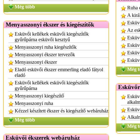
Még több
Ruha 
A kirá
Esküv
Menyasszonyi ékszer és kiegészítők
Az es
Esküvői kellékek esküvői kiegészítők
Esküv
gyűrűpárna esküvői kesztyű
Esküv
Menyasszonyi ruha kiegészítők
Esküv
Menyasszonyi ékszer tervezők
Esküvő
Menyasszonyi ékszer
Még t
Eladó esküvői ékszer emmerling eladó fátyol
eladó
Esküvői kellékek esküvői kiegészítők
Esküvőr
gyűrűpárna
Menyasszonyi kiegészítő
Esküvő
alkalm
Menyasszonyi ruha
Esküvő
Kézzel készített ékszer és kiegészítő webáruház
Alkalm
Még több
Még t
Esküvői ékszerek webáruház