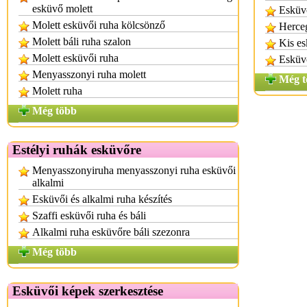
esküvő molett
Esküvő
Molett esküvői ruha kölcsönző
Herce
Molett báli ruha szalon
Kis es
Molett esküvői ruha
Esküv
Menyasszonyi ruha molett
Még t
Molett ruha
Még több
Estélyi ruhák esküvőre
Menyasszonyiruha menyasszonyi ruha esküvői
alkalmi
Esküvői és alkalmi ruha készítés
Szaffi esküvői ruha és báli
Alkalmi ruha esküvőre báli szezonra
Még több
Esküvői képek szerkesztése