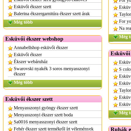
For y
Esküvői ékszer szett
Esküv
Balerina ékszergarnitúra ékszer szett árak
Taylor
For yo
Még több
Na rea
Még t
Esküvői ékszer webshop
Annabellshop esküvői ékszer
Esküvői
Esküvői ékszer
Ékszer webáruház
Esküvő
Swarovski nyakék 3 soros menyasszonyi
S colo
ékszer
Esküv
Még több
Esküvő
Taylor
Esküvő
Esküvői ékszer szett
Esküv
Menyasszonyi gyöngy ékszer szett
Még t
Menyasszonyi ékszer szett boda
Sa0016 menyasszonyi ékszer szett
Fehér ékszer szett termékről írt vélemények
Ruhák e