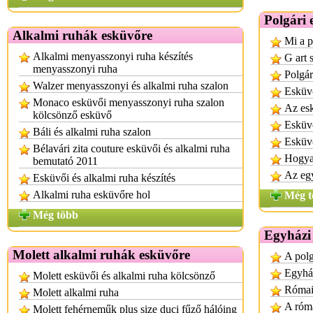
Polgári 
Alkalmi ruhák esküvőre
Mi a p
Alkalmi menyasszonyi ruha készítés
G art 
menyasszonyi ruha
Polgár
Walzer menyasszonyi és alkalmi ruha szalon
Esküv
Monaco esküvői menyasszonyi ruha szalon
Az es
kölcsönző esküvő
Esküvő
Báli és alkalmi ruha szalon
Esküvő
Bélavári zita couture esküvői és alkalmi ruha
Hogyan
bemutató 2011
Az egy
Esküvői és alkalmi ruha készítés
Alkalmi ruha esküvőre hol
Még t
Még több
Egyházi 
Molett alkalmi ruhák esküvőre
A polg
Egyhá
Molett esküvői és alkalmi ruha kölcsönző
Római
Molett alkalmi ruha
A róma
Molett fehérneműk plus size duci fűző hálóing