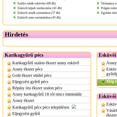
Estélyi ruhák esküvőre (69 db)
Örömanya ru
Esküvői képek szerkesztése (41 db)
Polgári eskü
Esküvői zenék szertartásra (37 db)
Egyházi eskü
Esküvői zene szertartáshoz (45 db)
Hirdetés
Karikagyűrű pécs
Esküvői
Karikagyűrű szalon ékszer arany esküvő
Arany
Arany ékszer pécs
Esküvő
gyűrűp
Gold ékszer stúdió pécs
Még t
Eljegyzési gyűrű pécs
Répásy óra ékszer szalon pécs
Arany karikagyűrű 1ft ról nincs minimálár
Esküvői
Arany ékszer
Esküvő
Karikagyűrű pécs pécs településen
Vásárl
Eljegyzési gyűrű
ékszer