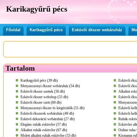
Karikagyűrű pécs
Főoldal
Karikagyűrű pécs
Esküvői ékszer webáruház
Me
Tartalom
Karikagyűrű pécs (39 db)
Esküvői éks
Menyasszonyi ékszer webáruház (54 db)
Esküvői éksz
Esküvői ékszer szettek (50 db)
Alkalmi eskü
Esküvői ékszer webshop (53 db)
Esküvői éksz
Esküvői ékszer szett (60 db)
Menyasszony
Menyasszonyi ékszer és kiegészítők (51 db)
Esküvői kel
Esküvői ékszerek webáruház (49 db)
Esküvői kell
Esküvő dekoráció webáruház (27 db)
Ruhák esküv
Elegáns ruhák esküvőre (57 db)
Esküvőre alk
Alkalmi ruhák esküvőre (67 db)
Online ruha
Molett alkalmi ruhák esküvőre (53 db)
Kismama ruh