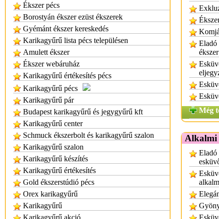
Ékszer pécs
Exklu
Borostyán ékszer ezüst ékszerek
Éksze
Gyémánt ékszer kereskedés
Komját
Karikagyűrű lista pécs településen
Eladó 
Amulett ékszer
ékszer
Ékszer webáruház
Esküvő
eljegy
Karikagyűrű értékesítés pécs
Esküvő
Karikagyűrű pécs
Esküvő
Karikagyűrű pár
Még t
Budapest karikagyűrű és jegygyűrű kft
Karikagyűrű center
Schmuck ékszerbolt és karikagyűrű szalon
Alkalmi 
Karikagyűrű szalon
Eladó
Karikagyűrű készítés
esküvő
Karikagyűrű értékesítés
Esküvő
Gold ékszerstúdió pécs
alkalm
Orex karikagyűrű
Elegán
Karikagyűrű
Gyöny
Karikagyűrű akció
Esküvő