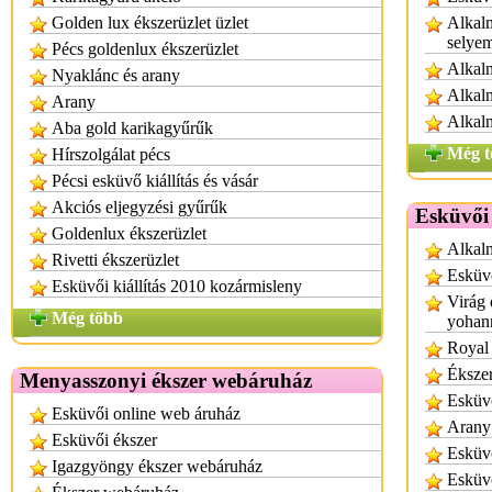
Golden lux ékszerüzlet üzlet
Alkalm
selye
Pécs goldenlux ékszerüzlet
Alkal
Nyaklánc és arany
Alkalm
Arany
Alkal
Aba gold karikagyűrűk
Még t
Hírszolgálat pécs
Pécsi esküvő kiállítás és vásár
Akciós eljegyzési gyűrűk
Esküvői 
Goldenlux ékszerüzlet
Alkalm
Rivetti ékszerüzlet
Esküv
Esküvői kiállítás 2010 kozármisleny
Virág 
Még több
yohann
Royal 
Éksze
Menyasszonyi ékszer webáruház
Esküvő
Esküvői online web áruház
Arany
Esküvői ékszer
Esküv
Igazgyöngy ékszer webáruház
Esküv