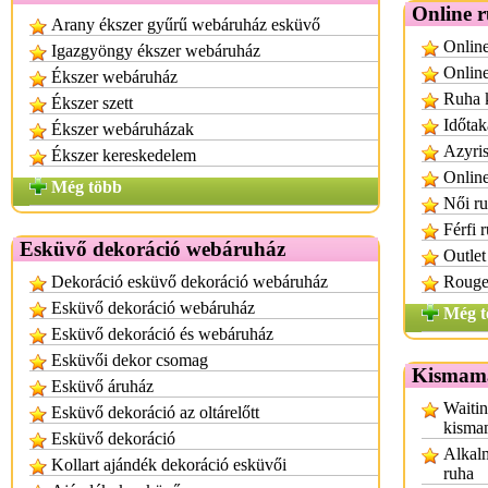
Online 
Arany ékszer gyűrű webáruház esküvő
Onlin
Igazgyöngy ékszer webáruház
Online
Ékszer webáruház
Ruha k
Ékszer szett
Időtak
Ékszer webáruházak
Azyris
Ékszer kereskedelem
Online
Még több
Női r
Férfi 
Esküvő dekoráció webáruház
Outle
Dekoráció esküvő dekoráció webáruház
Rouge
Esküvő dekoráció webáruház
Még t
Esküvő dekoráció és webáruház
Esküvői dekor csomag
Kismama
Esküvő áruház
Waitin
Esküvő dekoráció az oltárelőtt
kisma
Esküvő dekoráció
Alkalm
Kollart ajándék dekoráció esküvői
ruha