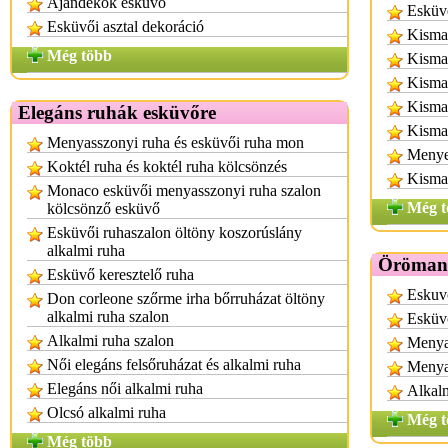
Ajándékok esküvő
Esküv
Esküvői asztal dekoráció
Kisma
Még több
Kisma
Kisma
Kisma
Elegáns ruhák esküvőre
Kisma
Menyasszonyi ruha és esküvői ruha mon
Menye
Koktél ruha és koktél ruha kölcsönzés
Kisma
Monaco esküvői menyasszonyi ruha szalon
Még t
kölcsönző esküvő
Esküvői ruhaszalon öltöny koszorúslány
alkalmi ruha
Örömany
Esküvő keresztelő ruha
Eskuvo
Don corleone szőrme irha bőrruházat öltöny
alkalmi ruha szalon
Esküv
Alkalmi ruha szalon
Menya
Női elegáns felsőruházat és alkalmi ruha
Menyas
Elegáns női alkalmi ruha
Alkalm
Olcsó alkalmi ruha
Még t
Még több