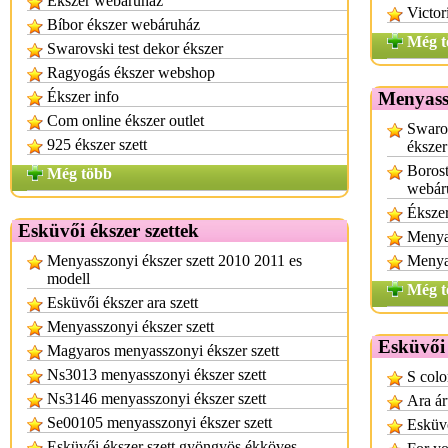
Ékszer webáruház
Victor
Bíbor ékszer webáruház
Még t
Swarovski test dekor ékszer
Ragyogás ékszer webshop
Ékszer info
Menyass
Com online ékszer outlet
Swaro
925 ékszer szett
ékszer
Borost
Még több
webár
Éksze
Esküvői ékszer szettek
Menyas
Menyasszonyi ékszer szett 2010 2011 es
Menya
modell
Még t
Esküvői ékszer ara szett
Menyasszonyi ékszer szett
Esküvői
Magyaros menyasszonyi ékszer szett
Ns3013 menyasszonyi ékszer szett
S colo
Ns3146 menyasszonyi ékszer szett
Ara á
Se00105 menyasszonyi ékszer szett
Esküv
Esküvői ékszer szett gyöngyös ékköves