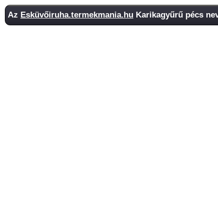
Az
Esküvőiruha.termekmania.hu
Karikagyűrű pécs nev