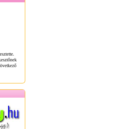
sztette.
kesztőnek
következő