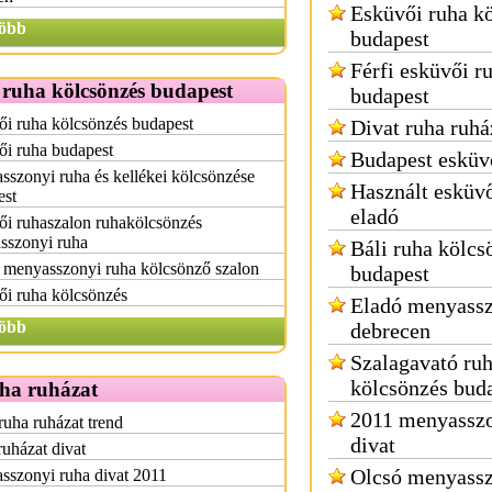
Esküvői ruha k
öbb
budapest
Férfi esküvői r
 ruha kölcsönzés budapest
budapest
i ruha kölcsönzés budapest
Divat ruha ruhá
ői ruha budapest
Budapest esküv
szonyi ruha és kellékei kölcsönzése
Használt esküvő
est
eladó
i ruhaszalon ruhakölcsönzés
sszonyi ruha
Báli ruha kölcs
 menyasszonyi ruha kölcsönző szalon
budapest
i ruha kölcsönzés
Eladó menyassz
öbb
debrecen
Szalagavató ru
kölcsönzés bud
uha ruházat
2011 menyasszo
ruha ruházat trend
divat
uházat divat
Olcsó menyassz
sszonyi ruha divat 2011