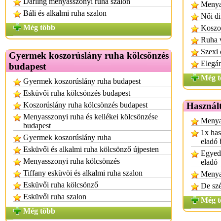
Darling menyasszonyi ruha szalon
Menya
Báli és alkalmi ruha szalon
Női di
Még több
Koszor
Ruha 
Szexi 
Gyermek koszorúslány ruha kölcsönzés
Elegán
budapest
Még t
Gyermek koszorúslány ruha budapest
Esküvői ruha kölcsönzés budapest
Koszorúslány ruha kölcsönzés budapest
Használt
Menyasszonyi ruha és kellékei kölcsönzése
Menyas
budapest
1x has
Gyermek koszorúslány ruha
eladó 
Esküvői és alkalmi ruha kölcsönző újpesten
Egyedi
Menyasszonyi ruha kölcsönzés
eladó
Tiffany esküvöi és alkalmi ruha szalon
Menya
Esküvői ruha kölcsönző
De sz
Esküvői ruha szalon
Még t
Még több