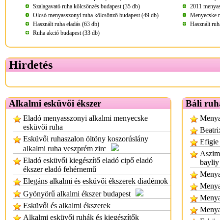
Szalagavató ruha kölcsönzés budapest (35 db)
2011 menyass
Olcsó menyasszonyi ruha kölcsönző budapest (49 db)
Menyecske r
Használt ruha eladás (63 db)
Használt ruh
Ruha akció budapest (33 db)
Hirdetés
Alkalmi esküvői ékszer
Báli ruh
Eladó menyasszonyi alkalmi menyecske
Menyas
esküvői ruha
Beatri
Esküvői ruhaszalon öltöny koszorúslány
Efigie
alkalmi ruha veszprém zirc
Aszimm
Eladó esküvői kiegészítő eladó cipő eladó
bayliy
ékszer eladó fehérnemű
Menyas
Elegáns alkalmi és esküvői ékszerek diadémok
Menya
Gyönyörű alkalmi ékszer budapest
Menya
Esküvői és alkalmi ékszerek
Menya
Alkalmi esküvői ruhák és kiegészítők