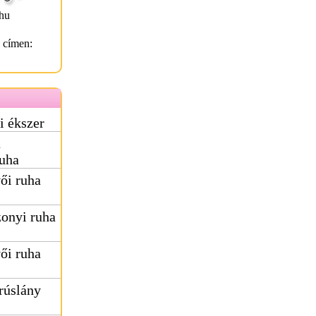
hu
l címen:
i ékszer
ú
uha
ői ruha
onyi ruha
ői ruha
rúslány