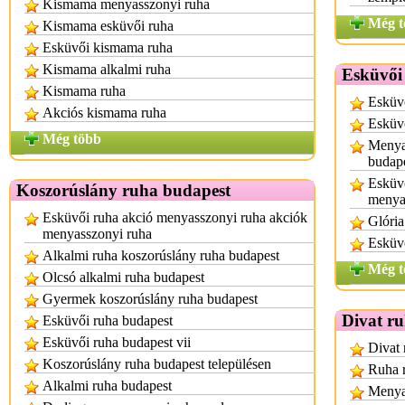
Kismama menyasszonyi ruha
Még t
Kismama esküvői ruha
Esküvői kismama ruha
Kismama alkalmi ruha
Esküvői
Kismama ruha
Esküvő
Akciós kismama ruha
Esküv
Még több
Menyas
budap
Esküvő
Koszorúslány ruha budapest
menya
Esküvői ruha akció menyasszonyi ruha akciók
Glória
menyasszonyi ruha
Esküvő
Alkalmi ruha koszorúslány ruha budapest
Még t
Olcsó alkalmi ruha budapest
Gyermek koszorúslány ruha budapest
Divat r
Esküvői ruha budapest
Esküvői ruha budapest vii
Divat 
Koszorúslány ruha budapest településen
Ruha r
Alkalmi ruha budapest
Menya