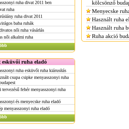
kölcsönző buda
sszonyi ruha divat 2011 ben
vat ruha
Menyecske ruha
úslány ruha divat 2011
Használt ruha e
virágos baba ruhák
Használt ruha b
divatos női ruha vásárlás
Ruha akció bud
s női alkalmi ruha
öbb
 esküvői ruha eladó
szonyi ruha esküvői ruha kiárusítás
znált csupa csipke menyasszonyi ruha
budapest
 tervezésű fehér menyasszonyi ruha
sszonyi és menyecske ruha eladó
ép menyasszonyi ruha eladó
öbb