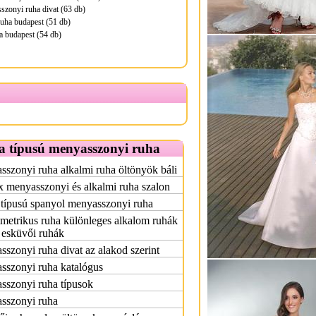
zonyi ruha divat (63 db)
uha budapest (51 db)
a budapest (54 db)
a típusú menyasszonyi ruha
szonyi ruha alkalmi ruha öltönyök báli
x menyasszonyi és alkalmi ruha szalon
 típusú spanyol menyasszonyi ruha
etrikus ruha különleges alkalom ruhák
 esküvői ruhák
szonyi ruha divat az alakod szerint
sszonyi ruha katalógus
sszonyi ruha típusok
sszonyi ruha