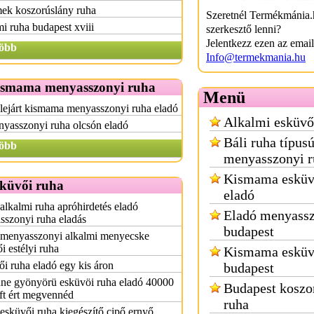
ek koszorúslány ruha
Szeretnél Termékmánia.
i ruha budapest xviii
szerkesztő lenni?
Jelentkezz ezen az emai
öbb
Info@termekmania.hu
ismama menyasszonyi ruha
Menü
lejárt kismama menyasszonyi ruha eladó
Alkalmi esküvő
yasszonyi ruha olcsón eladó
Báli ruha típus
öbb
menyasszonyi r
Kismama esküv
sküvői ruha
eladó
alkalmi ruha apróhirdetés eladó
Eladó menyassz
szonyi ruha eladás
budapest
 menyasszonyi alkalmi menyecske
i estélyi ruha
Kismama esküv
i ruha eladó egy kis áron
budapest
nne gyönyörü esküvöi ruha eladó 40000
Budapest koszo
ft ért megvennéd
ruha
esküvői ruha kiegészítő cipő ernyő