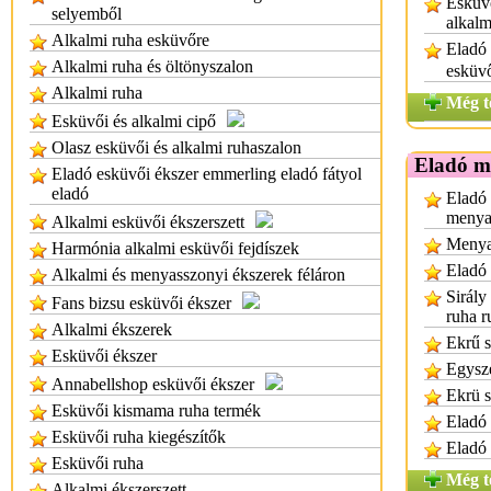
Esküvő
selyemből
alkalm
Alkalmi ruha esküvőre
Eladó
Alkalmi ruha és öltönyszalon
esküv
Alkalmi ruha
Még t
Esküvői és alkalmi cipő
Olasz esküvői és alkalmi ruhaszalon
Eladó m
Eladó esküvői ékszer emmerling eladó fátyol
eladó
Eladó 
menya
Alkalmi esküvői ékszerszett
Menya
Harmónia alkalmi esküvői fejdíszek
Eladó
Alkalmi és menyasszonyi ékszerek féláron
Sirály
Fans bizsu esküvői ékszer
ruha r
Alkalmi ékszerek
Ekrű s
Esküvői ékszer
Egysze
Annabellshop esküvői ékszer
Ekrü s
Esküvői kismama ruha termék
Eladó 
Esküvői ruha kiegészítők
Eladó
Esküvői ruha
Még t
Alkalmi ékszerszett