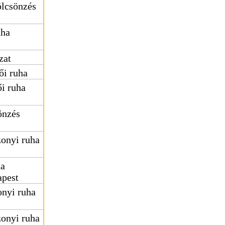
ölcsönzés
uha
zat
ői ruha
i ruha
önzés
onyi ruha
ha
apest
nyi ruha
onyi ruha