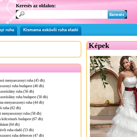
Keresés az oldalon:
yi ruha
Kismama esküvői ruha eladó
Képek
pusú menyasszonyi ruha (45 db)
sszonyi ruha budapest (46 db)
zorúslány ruha (56 db)
zorúslány ruha budapest (50 db)
ma menyasszonyi ruha (44 db)
i ruha (62 db)
i menyasszonyi ruha (58 db)
 kölcsönzés budapest (67 db)
uházat (64 db)
üvői ruha eladó (53 db)
sszonyi ruha debrecen (47 db)