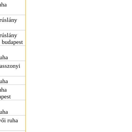
uha
rúslány
rúslány
s budapest
uha
sszonyi
ruha
uha
apest
uha
vői ruha