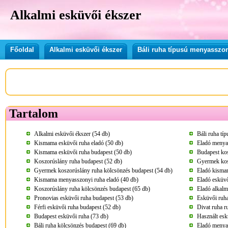
Alkalmi esküvői ékszer
Főoldal
Alkalmi esküvői ékszer
Báli ruha típusú menyasszon
Tartalom
Alkalmi esküvői ékszer (54 db)
Báli ruha tí
Kismama esküvői ruha eladó (50 db)
Eladó menya
Kismama esküvői ruha budapest (50 db)
Budapest kos
Koszorúslány ruha budapest (52 db)
Gyermek kos
Gyermek koszorúslány ruha kölcsönzés budapest (54 db)
Eladó kisma
Kismama menyasszonyi ruha eladó (40 db)
Eladó esküvő
Koszorúslány ruha kölcsönzés budapest (65 db)
Eladó alkalm
Pronovias esküvői ruha budapest (53 db)
Esküvői ruha
Férfi esküvői ruha budapest (52 db)
Divat ruha r
Budapest esküvői ruha (73 db)
Használt esk
Báli ruha kölcsönzés budapest (69 db)
Eladó menya