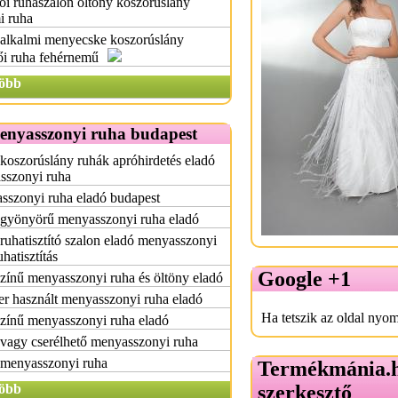
i ruhaszalon öltöny koszorúslány
i ruha
 alkalmi menyecske koszorúslány
ői ruha fehérnemű
öbb
enyasszonyi ruha budapest
koszorúslány ruhák apróhirdetés eladó
sszonyi ruha
sszonyi ruha eladó budapest
 gyönyörű menyasszonyi ruha eladó
 ruhatisztító szalon eladó menyasszonyi
uhatisztítás
Google +1
zínű menyasszonyi ruha és öltöny eladó
r használt menyasszonyi ruha eladó
Ha tetszik az oldal nyom
zínű menyasszonyi ruha eladó
vagy cserélhető menyasszonyi ruha
 menyasszonyi ruha
Termékmánia.
öbb
szerkesztő