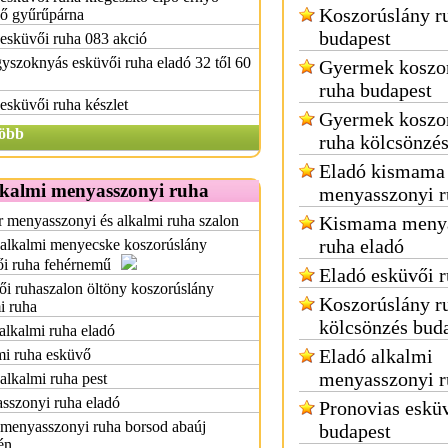
Koszorúslány r
ző gyűrűpárna
budapest
esküvői ruha 083 akció
yszoknyás esküvői ruha eladó 32 től 60
Gyermek koszo
ruha budapest
esküvői ruha készlet
Gyermek koszo
öbb
ruha kölcsönzé
Eladó kismama
lkalmi menyasszonyi ruha
menyasszonyi r
 menyasszonyi és alkalmi ruha szalon
Kismama menya
ruha eladó
 alkalmi menyecske koszorúslány
ői ruha fehérnemű
Eladó esküvői 
i ruhaszalon öltöny koszorúslány
Koszorúslány r
i ruha
kölcsönzés bud
alkalmi ruha eladó
Eladó alkalmi
mi ruha esküvő
menyasszonyi r
alkalmi ruha pest
sszonyi ruha eladó
Pronovias eskü
 menyasszonyi ruha borsod abaúj
budapest
én