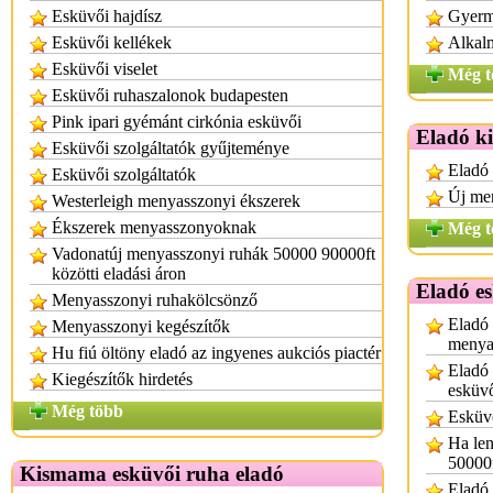
Esküvői hajdísz
Gyerm
Esküvői kellékek
Alkalm
Esküvői viselet
Még t
Esküvői ruhaszalonok budapesten
Pink ipari gyémánt cirkónia esküvői
Eladó k
Esküvői szolgáltatók gyűjteménye
Eladó 
Esküvői szolgáltatók
Új men
Westerleigh menyasszonyi ékszerek
Ékszerek menyasszonyoknak
Még t
Vadonatúj menyasszonyi ruhák 50000 90000ft
közötti eladási áron
Eladó e
Menyasszonyi ruhakölcsönző
Eladó 
Menyasszonyi kegészítők
menyas
Hu fiú öltöny eladó az ingyenes aukciós piactér
Eladó
Kiegészítők hirdetés
esküvő
Még több
Esküvő
Ha le
50000
Kismama esküvői ruha eladó
Eladó 