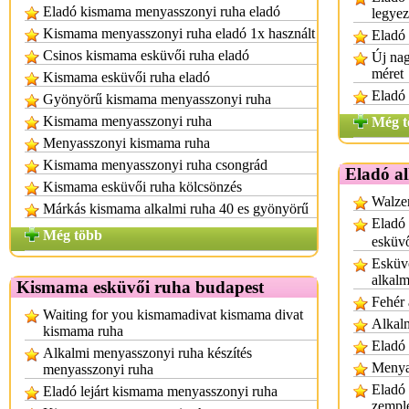
Eladó kismama menyasszonyi ruha eladó
legye
Kismama menyasszonyi ruha eladó 1x használt
Eladó 
Csinos kismama esküvői ruha eladó
Új nag
méret
Kismama esküvői ruha eladó
Eladó 
Gyönyörű kismama menyasszonyi ruha
Kismama menyasszonyi ruha
Még t
Menyasszonyi kismama ruha
Kismama menyasszonyi ruha csongrád
Eladó a
Kismama esküvői ruha kölcsönzés
Walzer
Márkás kismama alkalmi ruha 40 es gyönyörű
Eladó
Még több
esküv
Esküvő
alkalm
Kismama esküvői ruha budapest
Fehér 
Waiting for you kismamadivat kismama divat
Alkal
kismama ruha
Eladó 
Alkalmi menyasszonyi ruha készítés
Menya
menyasszonyi ruha
Eladó
Eladó lejárt kismama menyasszonyi ruha
zempl