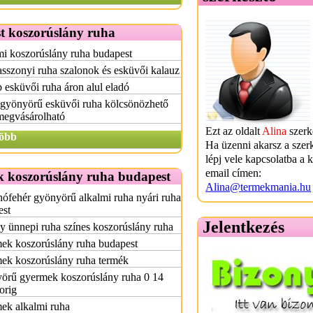
t koszorúslány ruha
i koszorúslány ruha budapest
szonyi ruha szalonok és esküvői kalauz
 esküvői ruha áron alul eladó
 gyönyörű esküvői ruha kölcsönözhető
megvásárolható
Ezt az oldalt
Alina
szerke
öbb
Ha üzenni akarsz a szer
lépj vele kapcsolatba a 
email címen:
 koszorúslány ruha budapest
Alina@termekmania.hu
hófehér gyönyörű alkalmi ruha nyári ruha
est
Jelentkezés
y ünnepi ruha színes koszorúslány ruha
ek koszorúslány ruha budapest
ek koszorúslány ruha termék
örű gyermek koszorúslány ruha 0 14
orig
ek alkalmi ruha