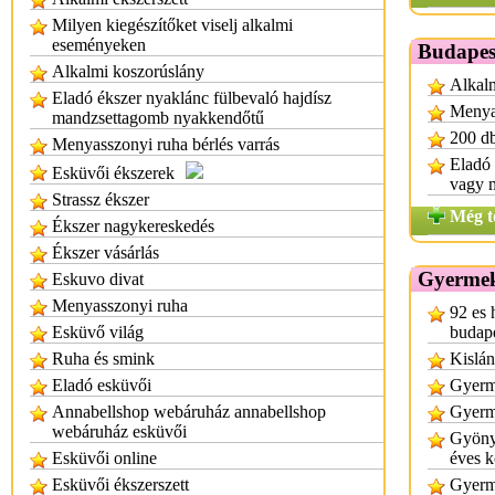
Milyen kiegészítőket viselj alkalmi
eseményeken
Budapes
Alkalmi koszorúslány
Alkalm
Eladó ékszer nyaklánc fülbevaló hajdísz
Menyas
mandzsettagomb nyakkendőtű
200 db
Menyasszonyi ruha bérlés varrás
Eladó
Esküvői ékszerek
vagy 
Strassz ékszer
Még t
Ékszer nagykereskedés
Ékszer vásárlás
Gyermek
Eskuvo divat
Menyasszonyi ruha
92 es 
Esküvő világ
budap
Ruha és smink
Kislán
Eladó esküvői
Gyerm
Annabellshop webáruház annabellshop
Gyerm
webáruház esküvői
Gyöny
Esküvői online
éves k
Esküvői ékszerszett
Gyerm