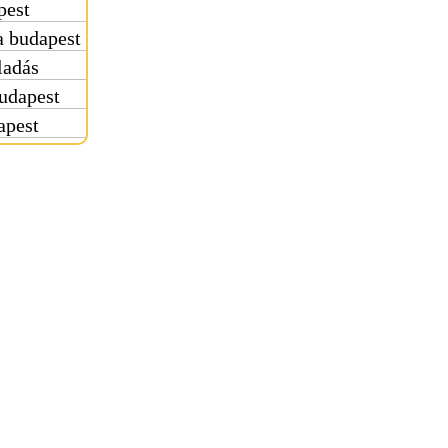
pest
 budapest
ladás
udapest
apest