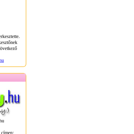
rkesztette.
kesztőnek
következő
hu
hu
l címen: