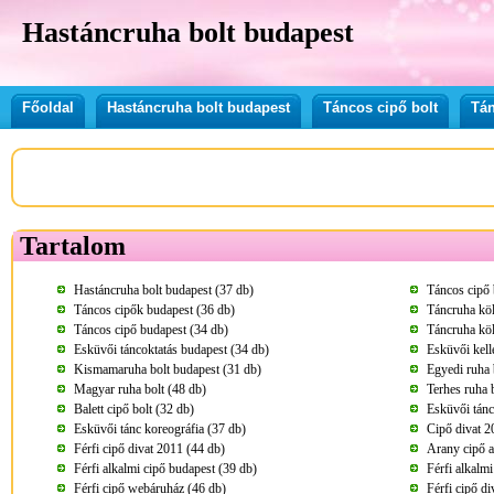
Hastáncruha bolt budapest
Főoldal
Hastáncruha bolt budapest
Táncos cipő bolt
Tán
Tartalom
Hastáncruha bolt budapest (37 db)
Táncos cipő 
Táncos cipők budapest (36 db)
Táncruha kö
Táncos cipő budapest (34 db)
Táncruha köl
Esküvői táncoktatás budapest (34 db)
Esküvői kell
Kismamaruha bolt budapest (31 db)
Egyedi ruha 
Magyar ruha bolt (48 db)
Terhes ruha 
Balett cipő bolt (32 db)
Esküvői tánc
Esküvői tánc koreográfia (37 db)
Cipő divat 2
Férfi cipő divat 2011 (44 db)
Arany cipő a
Férfi alkalmi cipő budapest (39 db)
Férfi alkalm
Férfi cipő webáruház (46 db)
Férfi cipő di