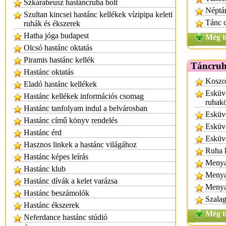
Szkarabeusz hastáncruha bolt
Néptá
Szultan kincsei hastánc kellékek vízipipa keleti
Tánc 
ruhák és ékszerek
Hatha jóga budapest
Még t
Olcsó hastánc oktatás
Piramis hastánc kellék
Táncruh
Hastánc oktatás
Koszor
Eladó hastánc kellékek
Esküv
Hastánc kellékek információs csomag
ruhak
Hastánc tanfolyam indul a belvárosban
Esküv
Hastánc című könyv rendelés
Esküv
Hastánc érd
Esküvő
Hasznos linkek a hastánc világához
Ruha 
Hastánc képes leírás
Menya
Hastánc klub
Menya
Hastánc dívák a kelet varázsa
Menya
Hastánc beszámolók
Szalag
Hastánc ékszerek
Még t
Neferdance hastánc stúdió