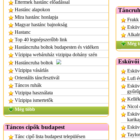
Éttermek hastánc előadással
Hastánc alapokon
Táncruh
Mira hastánc honlapja
Frakk 
Magyar hastánc bajnokság
Esküv
Hastanc
Alkalm
Top 40 legnépszerűbb link
Még t
Hastáncruha boltok budapesten és vidéken
Vízipipa webáruház vizipipa dohány szén
Esküvői 
Hastáncruha boltok
Vízipipa vásárlás
Esküvő
Orientális táncfesztivál
Lufi é
Táncos ruhák
Esküvő
gyűrűp
Vizipipa használata
Kellék
Vízipipa ismertetők
Nicol 
Még több
Esküv
karik
Táncos cipők budapest
Esküv
Taylor
Tánc cipő lista budapest településen