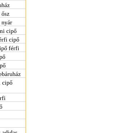
uház
 ősz
 nyár
mi cipő
érfi cipő
ipő férfi
ipő
ipő
ebáruház
 cipő
rfi
ő
 adidas