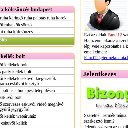
a kölcsönzés budapest
ruha keringő ruha palotás ruha korok
ői ruha kölcsönző
i ruha kölcsönzés
Ezt az oldalt
Fanci12
sze
öbb
Ha üzenni akarsz a szer
lépj vele kapcsolatba a 
email címen:
kellék bolt
Fanci12@termekmania.
i kellékek bolt
s party kellék bolt
Jelentkezés
i kellékek esküvői kiegészítők
árna esküvői kesztyű
 bolt lista budapest településen
esküvői bolt
ő szervezés esküvői videó meghívó
agyűrű jegygyűrű
Szeretnél Termékmánia.
ői kellék webáruház
szerkesztő lenni?
 esküvői kellék
Jelentkezz ezen az emai