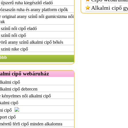
újszerű ruha kiegészítő eladó
Alkalmi cipő g
ózsaszín ruha és arany platform cipők
 original arany színű női gumicsizma női
rak
színű női cipő eladó
színű női cipő
rű arany színű alkalmi cipő békés
szinü nike cipő
öbb
kalmi cipő webáruház
alkalmi cipő
alkalmi cipő debrecen
 kényelmes női alkalmi cipő
kalmi cipő
i cipő
sport cipő
méretű férfi cipő minden alkalomra