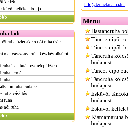
i kellék
Info@termekmania.hu
esküvői kellékek boltja
öbb
Menü
Hastáncruha bol
uha bolt
Táncos cipő bol
női ruha üzlet akció női ruha üzlet
Táncos cipők b
i menyasszonyi ruha készítés alkalmi
Táncruha kölcs
budapest
 ruha lista budapest településen
Táncos cipő bu
i ruha termék
Táncruha kölcs
i ruha
budapest
alkalmi ruha budapest
Esküvői táncokt
s ruha vásárlás
budapest
mi ruha
s női ruha
Esküvői kellék 
öbb
Kismamaruha b
budapest