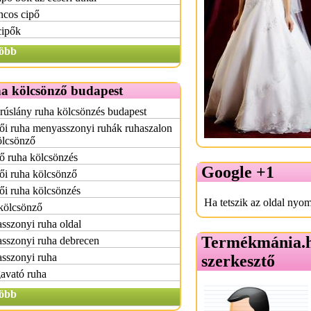
ncos cipő
cipők
öbb
a kölcsönző budapest
úslány ruha kölcsönzés budapest
ői ruha menyasszonyi ruhák ruhaszalon
ölcsönző
ő ruha kölcsönzés
Google +1
ői ruha kölcsönző
i ruha kölcsönzés
Ha tetszik az oldal nyom
kölcsönző
sszonyi ruha oldal
Termékmánia.
sszonyi ruha debrecen
sszonyi ruha
szerkesztő
avató ruha
öbb