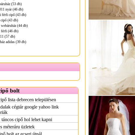
báruház (53 db)
011 nyár (46 db)
 férfi cipő (43 db)
 cipő (43 db)
ő webáruház (44 db)
férfi (46 db)
011 (57 db)
ház adidas (39 db)
ipő bolt
ipő lista debrecen településen
dalak cégtár google yahoo link
riák
táncos cipő hol lehet kapni
s méteráru üzletek
pő bolt az ecseri útnál