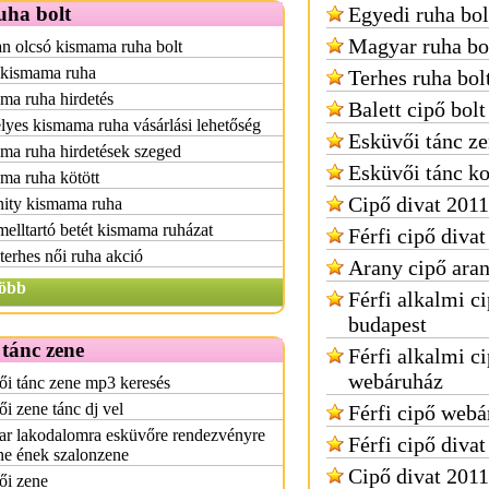
uha bolt
Egyedi ruha bol
Magyar ruha bo
n olcsó kismama ruha bolt
 kismama ruha
Terhes ruha bol
ma ruha hirdetés
Balett cipő bolt
yes kismama ruha vásárlási lehetőség
Esküvői tánc z
ma ruha hirdetések szeged
Esküvői tánc ko
ma ruha kötött
Cipő divat 2011
nity kismama ruha
lltartó betét kismama ruházat
Férfi cipő diva
terhes női ruha akció
Arany cipő ara
öbb
Férfi alkalmi c
budapest
tánc zene
Férfi alkalmi c
webáruház
i tánc zene mp3 keresés
i zene tánc dj vel
Férfi cipő webá
ar lakodalomra esküvőre rendezvényre
Férfi cipő divat
ne ének szalonzene
Cipő divat 2011
ői zene