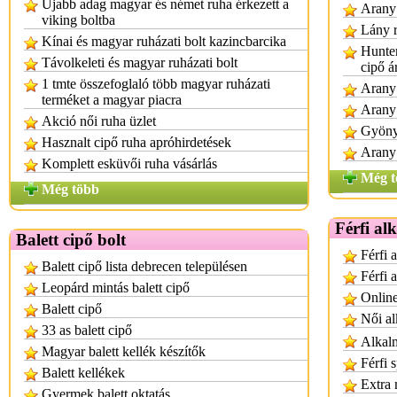
Újabb adag magyar és német ruha érkezett a
Arany 
viking boltba
Lány r
Kínai és magyar ruházati bolt kazincbarcika
Hunter
Távolkeleti és magyar ruházati bolt
cipő á
1 tmte összefoglaló több magyar ruházati
Arany 
terméket a magyar piacra
Arany 
Akció női ruha üzlet
Gyönyö
Hasznalt cipő ruha apróhirdetések
Arany 
Komplett esküvői ruha vásárlás
Még t
Még több
Férfi al
Balett cipő bolt
Férfi 
Balett cipő lista debrecen településen
Férfi 
Leopárd mintás balett cipő
Online
Balett cipő
Női al
33 as balett cipő
Alkalm
Magyar balett kellék készítők
Férfi 
Balett kellékek
Extra 
Gyermek balett oktatás