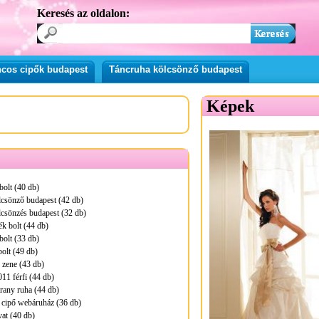
Keresés az oldalon:
cos cipők budapest
Táncruha kölcsönző budapest
Képek
bolt (40 db)
lcsönző budapest (42 db)
csönzés budapest (32 db)
ék bolt (44 db)
bolt (33 db)
bolt (49 db)
 zene (43 db)
011 férfi (44 db)
rany ruha (44 db)
i cipő webáruház (36 db)
vat (40 db)