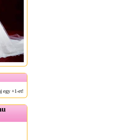
j egy +1-et!
hu