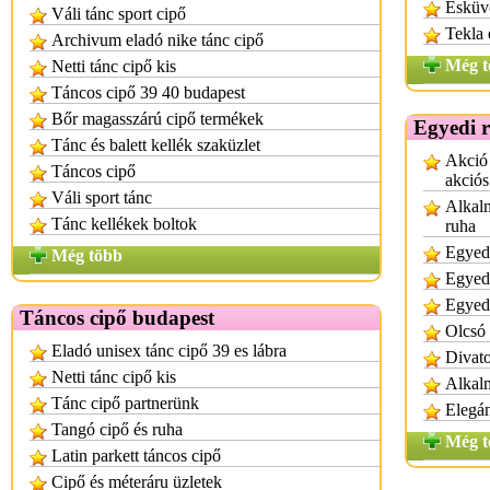
Esküvő
Váli tánc sport cipő
Tekla 
Archivum eladó nike tánc cipő
Még t
Netti tánc cipő kis
Táncos cipő 39 40 budapest
Bőr magasszárú cipő termékek
Egyedi r
Tánc és balett kellék szaküzlet
Akció 
Táncos cipő
akciós
Váli sport tánc
Alkalm
Tánc kellékek boltok
ruha
Egyedi
Még több
Egyed
Egyed
Táncos cipő budapest
Olcsó 
Eladó unisex tánc cipő 39 es lábra
Divato
Netti tánc cipő kis
Alkal
Tánc cipő partnerünk
Elegán
Tangó cipő és ruha
Még t
Latin parkett táncos cipő
Cipő és méteráru üzletek