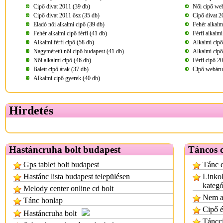
Cipő divat 2011 (39 db)
Női cipő we
Cipő divat 2011 ősz (35 db)
Cipő divat 2
Eladó női alkalmi cipő (39 db)
Fehér alkalmi
Fehér alkalmi cipő férfi (41 db)
Férfi alkalmi
Alkalmi férfi cipő (58 db)
Alkalmi cip
Nagyméretű női cipő budapest (41 db)
Alkalmi cipő 
Női alkalmi cipő (46 db)
Férfi cipő 2
Balett cipő árak (37 db)
Cipő webáru
Alkalmi cipő gyerek (40 db)
Hirdetés
Hastáncruha bolt budapest
Táncos c
Gps tablet bolt budapest
Tánc c
Hastánc lista budapest településen
Linkol
kategó
Melody center online cd bolt
Nem a 
Tánc honlap
Cipő é
Hastáncruha bolt
Táncci