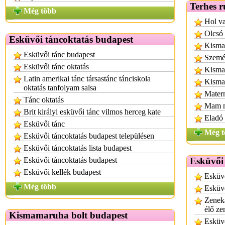
Terhes r
Még több
Hol va
Olcsó
Esküvői táncoktatás budapest
Kisma
Esküvői tánc budapest
Személ
Esküvői tánc oktatás
Kisma
Latin amerikai tánc társastánc tánciskola
Kisma
oktatás tanfolyam salsa
Mater
Tánc oktatás
Mam me
Brit királyi esküvői tánc vilmos herceg kate
Eladó 
Esküvői tánc
Még t
Esküvői táncoktatás budapest településen
Esküvői táncoktatás lista budapest
Esküvői táncoktatás budapest
Esküvői 
Esküvői kellék budapest
Esküvő
Még több
Esküvő
Zenek
élő ze
Kismamaruha bolt budapest
Esküv