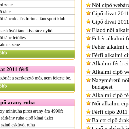
Női cipő webár
oi zene
ő tánc
Cipő divat 2011
i táncoktatás fortuna táncsport klub
Cipő divat 2011
Eladó női alkal
 esküvői tánc kiss rácz nyitó
i tánc letöltés
Fehér alkalmi f
almas zene
Fehér alkalmi c
öbb
Férfi alkalmi c
Alkalmi férfi c
at 2011 férfi
Alkalmi cipő w
egóriát a szerkesztő még nem fejezte be.
Nagyméretű női
öbb
budapest
Alkalmi cipő fé
ipő arany ruha
Női alkalmi cip
xy miniruha piros arany ára 4990ft
Férfi cipő 2011
sárkány ruha cipő kínai üzlet
Balett cipő árak
színű esküvői ruha
Cipő webáruház