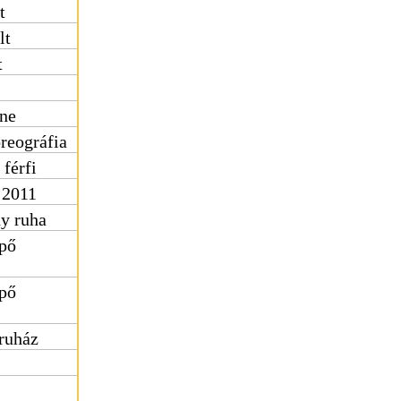
t
lt
t
ene
reográfia
 férfi
t 2011
ny ruha
ipő
ipő
ruház