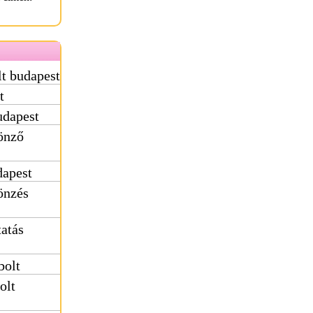
t budapest
t
udapest
önző
dapest
önzés
atás
bolt
olt