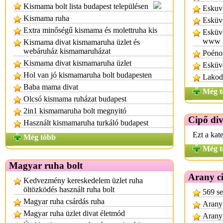
Kismama bolt lista budapest településen
Eskuv
Kismama ruha
Esküv
Extra minőségű kismama és molettruha kis
Esküvő
www
Kismama divat kismamaruha üzlet és
webáruház kismamaruházat
Poénos
Kismama divat kismamaruha üzlet
Esküvő
Hol van jó kismamaruha bolt budapesten
Lakod
Baba mama divat
Még t
Olcsó kismama ruházat budapest
2in1 kismamaruha bolt megnyitó
Cipő div
Használt kismamaruha turkáló budapest
Ezt a kat
Még több
Még t
Magyar ruha bolt
Arany c
Kedvezmény kereskedelem üzlet ruha
öltözködés használt ruha bolt
569 se
Magyar ruha csárdás ruha
Arany 
Magyar ruha üzlet divat életmód
Arany 