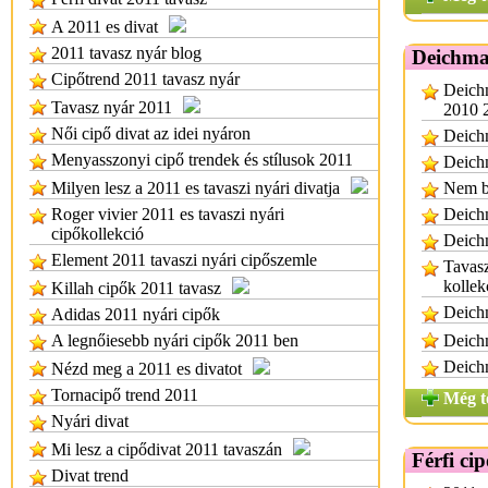
A 2011 es divat
2011 tavasz nyár blog
Deichma
Cipőtrend 2011 tavasz nyár
Deich
Tavasz nyár 2011
2010 2
Női cipő divat az idei nyáron
Deich
Menyasszonyi cipő trendek és stílusok 2011
Deichm
Milyen lesz a 2011 es tavaszi nyári divatja
Nem bí
Roger vivier 2011 es tavaszi nyári
Deich
cipőkollekció
Deich
Element 2011 tavaszi nyári cipőszemle
Tavasz
kollek
Killah cipők 2011 tavasz
Deichm
Adidas 2011 nyári cipők
A legnőiesebb nyári cipők 2011 ben
Deichm
Deichm
Nézd meg a 2011 es divatot
Tornacipő trend 2011
Még t
Nyári divat
Mi lesz a cipődivat 2011 tavaszán
Férfi ci
Divat trend