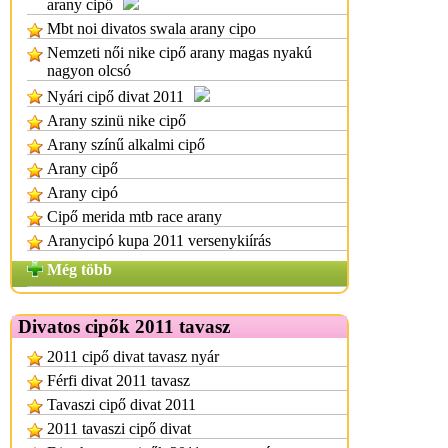
arany cipő
Mbt noi divatos swala arany cipo
Nemzeti női nike cipő arany magas nyakú
nagyon olcsó
Nyári cipő divat 2011
Arany szinü nike cipő
Arany színű alkalmi cipő
Arany cipő
Arany cipó
Cipő merida mtb race arany
Aranycipó kupa 2011 versenykiírás
Még több
Divatos cipők 2011 tavasz
2011 cipő divat tavasz nyár
Férfi divat 2011 tavasz
Tavaszi cipő divat 2011
2011 tavaszi cipő divat