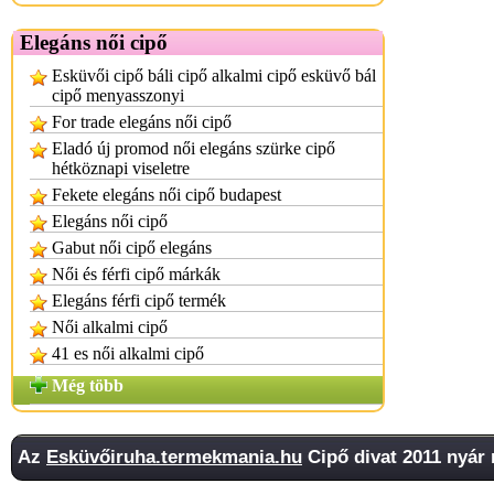
Elegáns női cipő
Esküvői cipő báli cipő alkalmi cipő esküvő bál
cipő menyasszonyi
For trade elegáns női cipő
Eladó új promod női elegáns szürke cipő
hétköznapi viseletre
Fekete elegáns női cipő budapest
Elegáns női cipő
Gabut női cipő elegáns
Női és férfi cipő márkák
Elegáns férfi cipő termék
Női alkalmi cipő
41 es női alkalmi cipő
Még több
Az
Esküvőiruha.termekmania.hu
Cipő divat 2011 nyár 