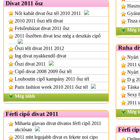
Divat 2011 ősz
Haszná
Női kabát divat ősz tél 2010 2011
Gyárat
2010 2011 őszi téli divat
Tisza 
Felsőruházat divat 2011 ősz
Még t
2011 őszében divat lesz még a deszkás cipő
Ruha di
Őszi téli divat 2011 2012
Ing divat nyakkendő divat
Nyári 
Őszi divat 2011
2011 t
Cipő divat 2008 2009 ősz tél
Nyári 
Louboutin cipő kampány 2011 ősz tél
D g 20
Paris fashion week 2010 2011 ősz tél
Táska 
Sexy b
Még több
2011 t
Még t
Férfi cipő divat 2011
Mihaela glavan divat divatos férfi cipő 2011
Férfi c
akciósan
2011 mbt legujabb divat es fekete noi cipo
Online