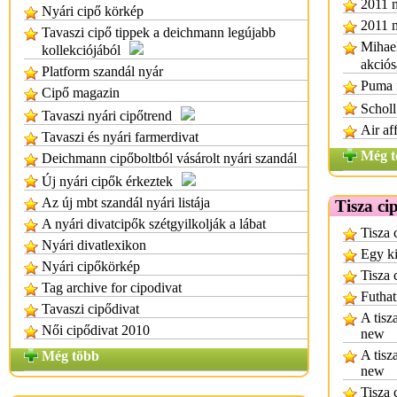
2011 m
Nyári cipő körkép
2011 m
Tavaszi cipő tippek a deichmann legújabb
Mihael
kollekciójából
akció
Platform szandál nyár
Puma f
Cipő magazin
Scholl
Tavaszi nyári cipőtrend
Air af
Tavaszi és nyári farmerdivat
Még t
Deichmann cipőboltból vásárolt nyári szandál
Új nyári cipők érkeztek
Az új mbt szandál nyári listája
Tisza ci
A nyári divatcipők szétgyilkolják a lábat
Tisza 
Nyári divatlexikon
Egy ki
Nyári cipőkörkép
Tisza 
Tag archive for cipodivat
Futhat
Tavaszi cipődivat
A tisz
Női cipődivat 2010
new
A tisz
Még több
new
Tisza 