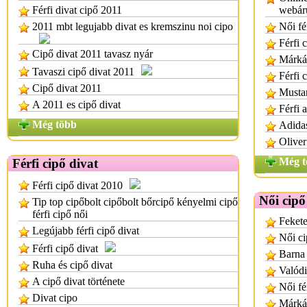
Férfi divat cipő 2011
webár
2011 mbt legujabb divat es kremszinu noi cipo
Női fé
Férfi 
Cipő divat 2011 tavasz nyár
Márkás
Tavaszi cipő divat 2011
Férfi 
Cipő divat 2011
Mustan
A 2011 es cipő divat
Férfi 
Még több
Adidas
Oliver
Még t
Férfi cipő divat
Férfi cipő divat 2010
Női cip
Tip top cipőbolt cipőbolt bőrcipő kényelmi cipő
férfi cipő női
Fekete
Legújabb férfi cipő divat
Női ci
Férfi cipő divat
Barna 
Ruha és cipő divat
Valódi
A cipő divat története
Női fé
Divat cipo
Márkás