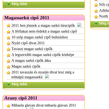
Még több
Női ci
Adida
North 
Magassarkú cipő 2011
Még t
2011 ben jönnek a magas sarkú túracipők
A férfiakat nem érdekli a magas sarkú cipő
10 szép magas sarkú cipő bulizáshoz
Nyári cipő divat 2011
Tavaszi magas sarkú cipők
A legszexibb magas sarkú cipők körképe
A magas sarkú cipők átka
Magas sarkú cipők
2011 tavaszán és nyarán divat lesz még a
telitalpú magassarkú
Még több
Arany cipő 2011
Mihaela glavan divat mihaela glavan 2011