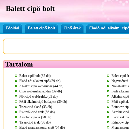
Balett cipő bolt
Főoldal
Balett cipő bolt
Cipő árak
Eladó női alkalmi cip
Tartalom
Balett cipő bolt (32 db)
Balett cipő á
Eladó női alkalmi cipő (39 db)
Nagyméretű n
Alkalmi cipő webáruház (44 db)
Női alkalmi 
Cipő webáruház adidas (39 db)
Férfi alkalm
Női cipő webáruház (53 db)
Alkalmi cipő
Férfi alkalmi cipő budapest (39 db)
Férfi cipő ak
Tisza cipő akció (33 db)
Rainbow cipő
Esküvői cipő árak (56 db)
Aerobic cipő
Aerobic cipő ár (58 db)
Eladó esküvő
Tisza cipő árak (38 db)
Rainbow cipő
Eladó menyasszonyi cipő (54 db)
Menyasszony