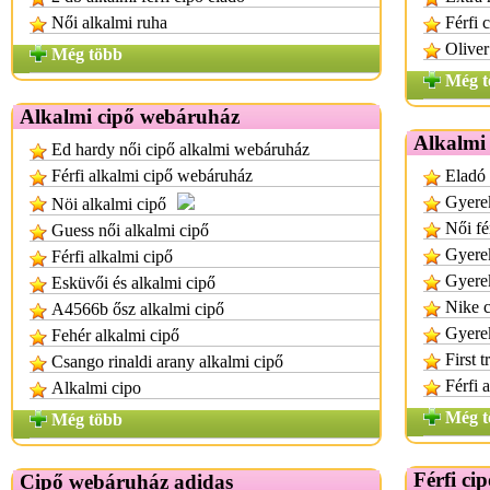
Női alkalmi ruha
Férfi 
Oliver
Még több
Még t
Alkalmi cipő webáruház
Alkalmi 
Ed hardy női cipő alkalmi webáruház
Férfi alkalmi cipő webáruház
Eladó 
Gyerek
Nöi alkalmi cipő
Női fé
Guess női alkalmi cipő
Gyere
Férfi alkalmi cipő
Gyerek
Esküvői és alkalmi cipő
Nike c
A4566b ősz alkalmi cipő
Gyere
Fehér alkalmi cipő
First 
Csango rinaldi arany alkalmi cipő
Férfi 
Alkalmi cipo
Még t
Még több
Férfi ci
Cipő webáruház adidas