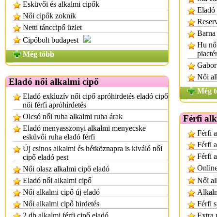
Esküvői és alkalmi cipők
Eladó 
Női cipők zoknik
Reserv
Netti tánccipő üzlet
Barna 
Cipőbolt budapest
Hu női
piacté
Még több
Gabor 
Női al
Eladó női alkalmi cipő
Még t
Eladó exkluzív női cipő apróhirdetés eladó cipő
női férfi apróhirdetés
Olcsó női ruha alkalmi ruha árak
Férfi al
Eladó menyasszonyi alkalmi menyecske
Férfi 
esküvői ruha eladó férfi
Férfi 
Új csinos alkalmi és hétköznapra is kiváló női
Férfi 
cipő eladó pest
Online
Női olasz alkalmi cipő eladó
Eladó női alkalmi cipő
Női al
Női alkalmi cipő új eladó
Alkalm
Női alkalmi cipő hirdetés
Férfi 
2 db alkalmi férfi cipő eladó
Extra 