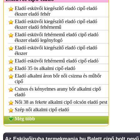
Eladó esküvői kiegészítő eladó cipő eladó
ékszer eladó fehér
Eladó esküvői kiegészítő eladó cipő eladó
ékszer eladó fehérnemű
Eladó esküvői fehérnemű eladó cipő eladó
ékszer eladó legényfogó
Eladó esküvői kiegészítő eladó cipő eladó
ékszer
Eladó esküvői fehérnemű eladó cipő eladó
Eladó 35 ös alkalmi cipő eladó
Eladó alkalmi áron bőr női csizma és műbőr
cipő
Csinos és kényelmes arany bőr alkalmi cipő
eladó
Női 38 as fekete alkalmi cipő olcsón eladó pest
Szép női alkalmi cipő eladó
Még több
Az
Esküvőiruha.termekmania.hu
Balett cipő bolt nevű