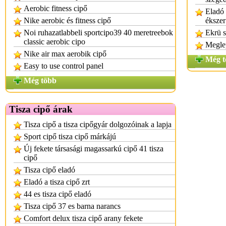
Aerobic fitness cipő
Eladó 
Nike aerobic és fitness cipő
ékszer
Noi ruhazatlabbeli sportcipo39 40 meretreebok
Ekrü s
classic aerobic cipo
Megle
Nike air max aerobik cipő
Még t
Easy to use control panel
Még több
Tisza cipő árak
Tisza cipő a tisza cipőgyár dolgozóinak a lapja
Sport cipő tisza cipő márkájú
Új fekete társasági magassarkú cipő 41 tisza
cipő
Tisza cipő eladó
Eladó a tisza cipő zrt
44 es tisza cipő eladó
Tisza cipő 37 es barna narancs
Comfort delux tisza cipő arany fekete