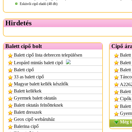
Esküvői cipő eladó (48 db)
Hirdetés
Balett cipő bolt
Cipő ár
Balett cipő lista debrecen településen
Balett
Leopárd mintás balett cipő
Balett
Balett cipő
Balett
33 as balett cipő
Táncos
Magyar balett kellék készítők
A2262b
Balett kellékek
Balett
Gyermek balett oktatás
Cipők 
Balett oktatás felnőtteknek
Balett
Balett dresszek
Gyerm
Geox cipő webáruház
Még t
Balerina cipő