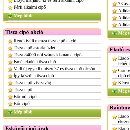
Lloyd márjákú 42 es férfi alkalmi cipő
33 as 
Férfi alkalmi cipő
Adidas
Még több
Adida
Adidas
Tisza cipő akció
Még t
Rendkívüli menza tisza cipő akció
Tisza cipő astoria üzlet
Eladó es
Tisza 84000 női száras kismama cipő
Eladó 
Ismét eladó a tisza cipő
fehérn
Vadi új egyedi unisex 37 es tisza cipő olcsón
Csinos
Így készül a tisza cipő
cipő e
Tisza cipő visszavág
Kényel
Tisza cipő
Még t
Bőr női cipő
Bőr cipő
Rainbow
Még több
Eladó 
ékszer
Esküvői cipő árak
Eladó 