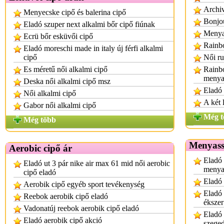
Archiv
Menyecske cipő és balerina cipő
Bonjo
Eladó szuper next alkalmi bőr cipő fiúnak
Menyas
Ecrü bőr esküvői cipő
Rainbo
Eladó moreschi made in italy új férfi alkalmi
cipő
Női ru
Es méretű női alkalmi cipő
Rainb
menya
Deska női alkalmi cipő msz
Eladó 
Női alkalmi cipő
A két 
Gabor női alkalmi cipő
Még t
Még több
Menyass
Aerobic cipő ár
Eladó 
Eladó ut 3 pár nike air max 61 mid női aerobic
menya
cipő eladó
Eladó
Aerobik cipő egyéb sport tevékenység
Eladó 
Reebok aerobik cipő eladó
ékszer
Vadonatúj reebok aerobik cipő eladó
Eladó
Eladó aerobik cipő akció
szege