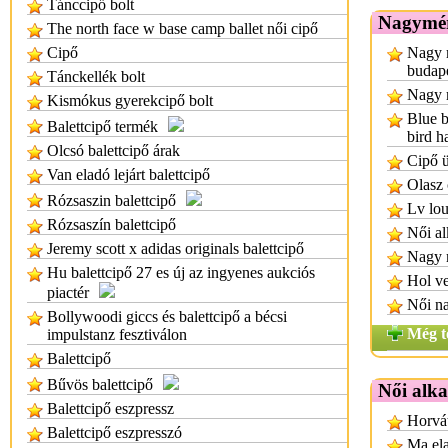
Tánccipő bolt
Nagymér
The north face w base camp ballet női cipő
Cipő
Nagy 
budap
Tánckellék bolt
Nagy 
Kismókus gyerekcipő bolt
Blue b
Balettcipő termék
bird h
Olcsó balettcipő árak
Cipő ü
Van eladó lejárt balettcipő
Olasz 
Rózsaszin balettcipő
Lv lou
Rózsaszín balettcipő
Női al
Jeremy scott x adidas originals balettcipő
Nagy 
Hu balettcipő 27 es új az ingyenes aukciós
Hol ve
piactér
Női n
Bollywoodi giccs és balettcipő a bécsi
Még t
impulstanz fesztiválon
Balettcipő
Bűvös balettcipő
Női alka
Balettcipő eszpressz
Horvát
Balettcipő eszpresszó
Ma ela