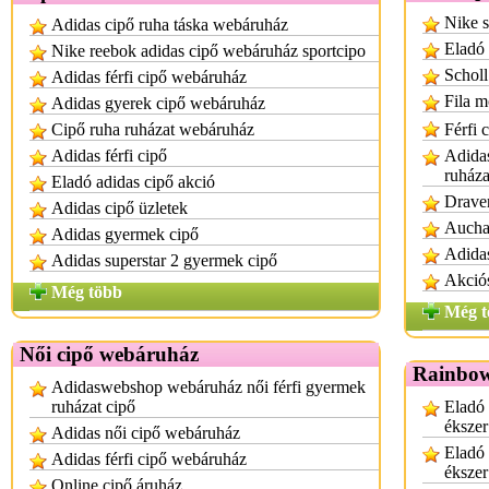
Nike s
Adidas cipő ruha táska webáruház
Eladó 
Nike reebok adidas cipő webáruház sportcipo
Scholl
Adidas férfi cipő webáruház
Fila m
Adidas gyerek cipő webáruház
Cipő ruha ruházat webáruház
Férfi 
Adidas férfi cipő
Adida
ruháza
Eladó adidas cipő akció
Draven
Adidas cipő üzletek
Auchan
Adidas gyermek cipő
Adidas
Adidas superstar 2 gyermek cipő
Akciós
Még több
Még t
Női cipő webáruház
Rainbow
Adidaswebshop webáruház női férfi gyermek
ruházat cipő
Eladó 
ékszer
Adidas női cipő webáruház
Eladó 
Adidas férfi cipő webáruház
ékszer
Online cipő áruház