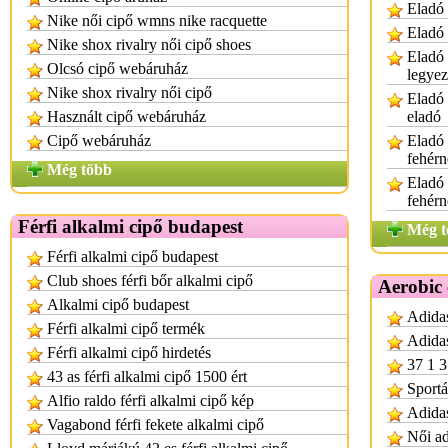
Eladó 
Nike női cipő wmns nike racquette
Eladó 
Nike shox rivalry női cipő shoes
Eladó 
Olcsó cipő webáruház
legye
Nike shox rivalry női cipő
Eladó 
Használt cipő webáruház
eladó
Cipő webáruház
Eladó 
fehér
Még több
Eladó 
fehér
Férfi alkalmi cipő budapest
Még t
Férfi alkalmi cipő budapest
Club shoes férfi bőr alkalmi cipő
Aerobic 
Alkalmi cipő budapest
Adidas
Férfi alkalmi cipő termék
Adidas
Férfi alkalmi cipő hirdetés
37 1 3
43 as férfi alkalmi cipő 1500 ért
Sportá
Alfio raldo férfi alkalmi cipő kép
Adidas
Vagabond férfi fekete alkalmi cipő
Női ad