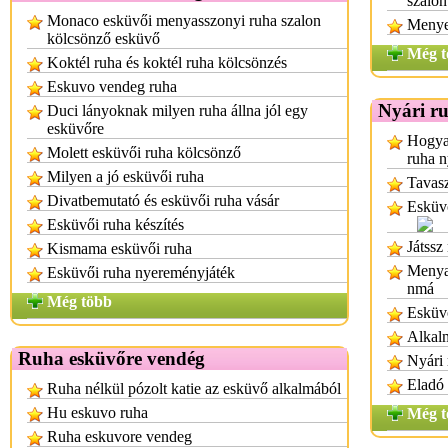
szalo
Monaco esküvői menyasszonyi ruha szalon
Menye
kölcsönző esküvő
Még t
Koktél ruha és koktél ruha kölcsönzés
Eskuvo vendeg ruha
Nyári r
Duci lányoknak milyen ruha állna jól egy
esküvőre
Hogyan
Molett esküvői ruha kölcsönző
ruha n
Milyen a jó esküvői ruha
Tavasz
Divatbemutató és esküvői ruha vásár
Esküvő
Esküvői ruha készítés
Játssz
Kismama esküvői ruha
Menyas
Esküvői ruha nyereményjáték
nmá
Még több
Esküv
Alkalm
Ruha esküvőre vendég
Nyári
Eladó 
Ruha nélkül pózolt katie az esküvő alkalmából
Hu eskuvo ruha
Még t
Ruha eskuvore vendeg