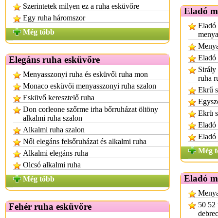
Szerintetek milyen ez a ruha esküvőre
Eladó m
Egy ruha háromszor
Eladó 
Még több
menya
Menya
Eladó
Elegáns ruha esküvőre
Sirály
Menyasszonyi ruha és esküvői ruha mon
ruha r
Monaco esküvői menyasszonyi ruha szalon
Ekrű s
Esküvő keresztelő ruha
Egysze
Don corleone szőrme irha bőrruházat öltöny
Ekrü s
alkalmi ruha szalon
Eladó 
Alkalmi ruha szalon
Eladó
Női elegáns felsőruházat és alkalmi ruha
Még t
Alkalmi elegáns ruha
Olcsó alkalmi ruha
Eladó m
Még több
Menya
50 52 
Fehér ruha esküvőre
debre