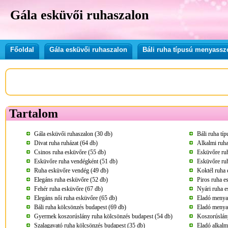
Gála esküvői ruhaszalon
Főoldal
Gála esküvői ruhaszalon
Báli ruha típusú menyassz
Tartalom
Gála esküvői ruhaszalon (30 db)
Báli ruha tí
Divat ruha ruházat (64 db)
Alkalmi ruha
Csinos ruha esküvőre (55 db)
Esküvőre ru
Esküvőre ruha vendégként (51 db)
Esküvőre ru
Ruha esküvőre vendég (49 db)
Koktél ruha 
Elegáns ruha esküvőre (52 db)
Piros ruha e
Fehér ruha esküvőre (67 db)
Nyári ruha e
Elegáns női ruha esküvőre (65 db)
Eladó menya
Báli ruha kölcsönzés budapest (69 db)
Eladó menya
Gyermek koszorúslány ruha kölcsönzés budapest (54 db)
Koszorúslány
Szalagavató ruha kölcsönzés budapest (35 db)
Eladó alkalm