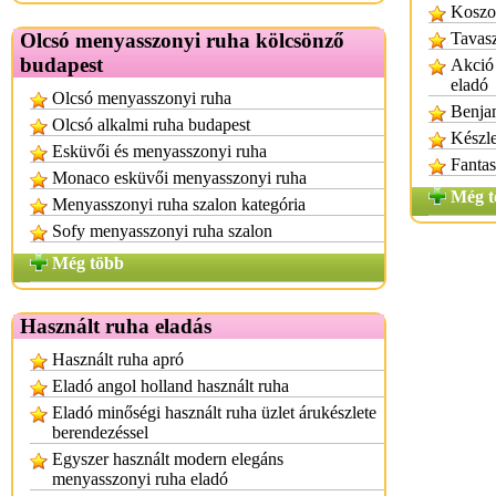
Koszo
Olcsó menyasszonyi ruha kölcsönző
Tavasz
budapest
Akció 
eladó
Olcsó menyasszonyi ruha
Benjam
Olcsó alkalmi ruha budapest
Készle
Esküvői és menyasszonyi ruha
Fantas
Monaco esküvői menyasszonyi ruha
Még t
Menyasszonyi ruha szalon kategória
Sofy menyasszonyi ruha szalon
Még több
Használt ruha eladás
Használt ruha apró
Eladó angol holland használt ruha
Eladó minőségi használt ruha üzlet árukészlete
berendezéssel
Egyszer használt modern elegáns
menyasszonyi ruha eladó