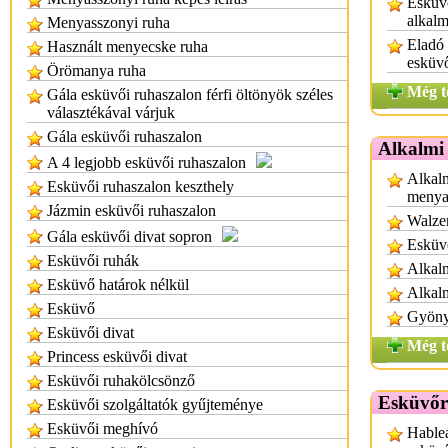
Esküvő
alkalm
Menyasszonyi ruha
Eladó
Használt menyecske ruha
esküv
Örömanya ruha
Még t
Gála esküvői ruhaszalon férfi öltönyök széles
választékával várjuk
Gála esküvői ruhaszalon
Alkalmi
A 4 legjobb esküvői ruhaszalon
Alkalm
Esküvői ruhaszalon keszthely
menya
Jázmin esküvői ruhaszalon
Walzer
Gála esküvői divat sopron
Esküvő
Esküvői ruhák
Alkalm
Esküvő határok nélkül
Alkal
Esküvő
Gyönyö
Esküvői divat
Még t
Princess esküvői divat
Esküvői ruhakölcsönző
Esküvőr
Esküvői szolgáltatók gyűjteménye
Esküvői meghívó
Hableá