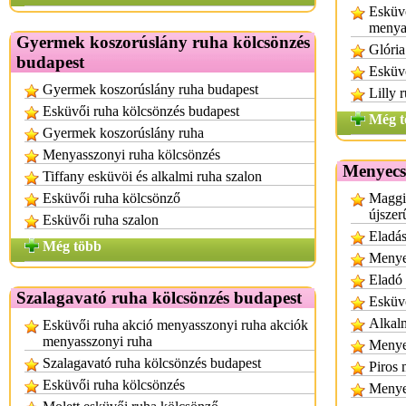
Esküvő
menya
Gyermek koszorúslány ruha kölcsönzés
Glória
budapest
Esküvő
Gyermek koszorúslány ruha budapest
Lilly 
Esküvői ruha kölcsönzés budapest
Még t
Gyermek koszorúslány ruha
Menyasszonyi ruha kölcsönzés
Menyecs
Tiffany esküvöi és alkalmi ruha szalon
Esküvői ruha kölcsönző
Maggi
újszer
Esküvői ruha szalon
Eladá
Még több
Menye
Eladó
Szalagavató ruha kölcsönzés budapest
Esküvő
Alkalm
Esküvői ruha akció menyasszonyi ruha akciók
menyasszonyi ruha
Menye
Szalagavató ruha kölcsönzés budapest
Piros
Esküvői ruha kölcsönzés
Menye