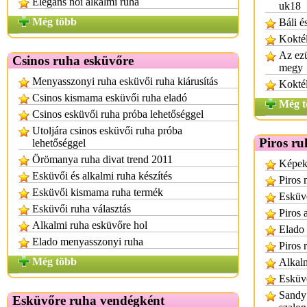
Elegáns női alkalmi ruha
uk18
Még több
Báli é
Koktél
Az ezü
Csinos ruha esküvőre
megy
Menyasszonyi ruha esküvői ruha kiárusítás
Koktél
Csinos kismama esküvői ruha eladó
Még t
Csinos esküvői ruha próba lehetőséggel
Utoljára csinos esküvői ruha próba
Piros ru
lehetőséggel
Örömanya ruha divat trend 2011
Képek
Esküvői és alkalmi ruha készítés
Piros
Esküvői kismama ruha termék
Esküvő
Esküvői ruha választás
Piros 
Alkalmi ruha esküvőre hol
Elado 
Elado menyasszonyi ruha
Piros 
Még több
Alkal
Esküvő
Sandy
Esküvőre ruha vendégként