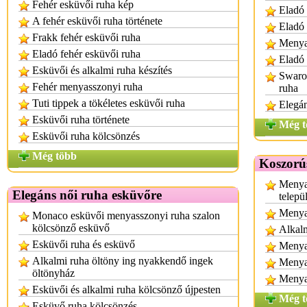
Fehér esküvői ruha kép
Eladó 
A fehér esküvői ruha története
Eladó
Frakk fehér esküvői ruha
Menya
Eladó fehér esküvői ruha
Eladó 
Esküvői és alkalmi ruha készítés
Swarov
Fehér menyasszonyi ruha
ruha
Tuti tippek a tökéletes esküvői ruha
Elegá
Esküvői ruha története
Még t
Esküvői ruha kölcsönzés
Még több
Koszorú
Menya
Elegáns női ruha esküvőre
telepü
Menya
Monaco esküvői menyasszonyi ruha szalon
kölcsönző esküvő
Alkalm
Esküvői ruha és esküvő
Menyas
Alkalmi ruha öltöny ing nyakkendő ingek
Menya
öltönyház
Menya
Esküvői és alkalmi ruha kölcsönző újpesten
Még t
Esküvő ruha kölcsönzés