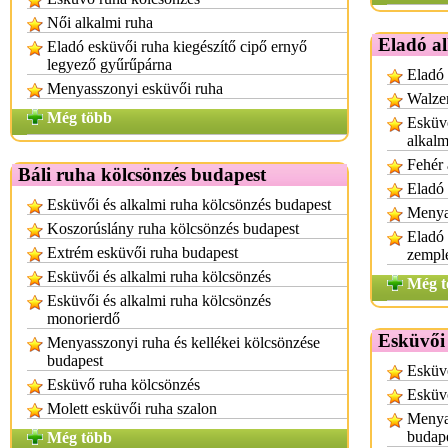
Női alkalmi ruha
Eladó a
Eladó esküvői ruha kiegészítő cipő ernyő
legyező gyűrűpárna
Eladó
Menyasszonyi esküvői ruha
Walzer
Még több
Esküvő
alkalm
Fehér 
Báli ruha kölcsönzés budapest
Eladó 
Esküvői és alkalmi ruha kölcsönzés budapest
Menya
Koszorúslány ruha kölcsönzés budapest
Eladó
Extrém esküvői ruha budapest
zempl
Esküvői és alkalmi ruha kölcsönzés
Még t
Esküvői és alkalmi ruha kölcsönzés
monorierdő
Esküvői
Menyasszonyi ruha és kellékei kölcsönzése
budapest
Esküvő
Esküvő ruha kölcsönzés
Esküv
Molett esküvői ruha szalon
Menyas
budap
Még több