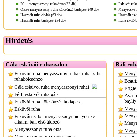
2011 menyasszonyi ruha divat (63 db)
Esküvői ruha
Olcsó menyasszonyi ruha kölcsönző budapest (49 db)
Menyecske r
Használt ruha eladás (63 db)
Használt esk
Használt ruha budapest (54 db)
Ruha akció b
Hirdetés
Gála esküvői ruhaszalon
Báli ruh
Esküvői ruha menyasszonyi ruhák ruhaszalon
Menyas
ruhakölcsönző
Beatri
Gála esküvői ruha menyasszonyi ruhái
Efigie
Férfi esküvői ruha gála
Aszimm
bayliy
Esküvői ruha kölcsönzés budapest
Menyas
Esküvői ruha
Menya
Esküvői szalon menyasszonyi menyecske
alkalmi báli első áldozó
Menya
Menyasszonyi ruha oldal
Menya
Menyasszonyi ruha képes leírás