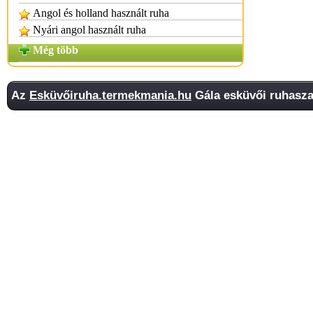
Angol és holland használt ruha
Nyári angol használt ruha
Még több
Az
Esküvőiruha.termekmania.hu
Gála esküvői ruhasza