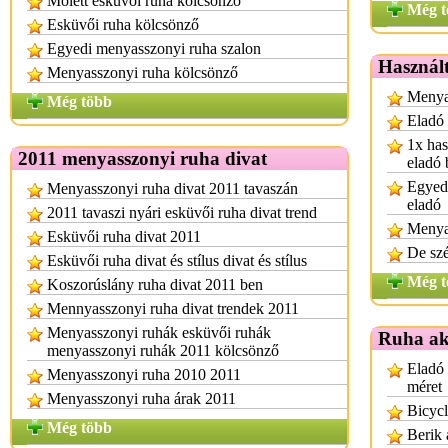
Molett esküvői ruha kölcsönző
Még t
Esküvői ruha kölcsönző
Egyedi menyasszonyi ruha szalon
Használt
Menyasszonyi ruha kölcsönző
Menyas
Még több
Eladó
1x has
2011 menyasszonyi ruha divat
eladó 
Egyedi
Menyasszonyi ruha divat 2011 tavaszán
eladó
2011 tavaszi nyári esküvői ruha divat trend
Menya
Esküvői ruha divat 2011
De sz
Esküvői ruha divat és stílus divat és stílus
Még t
Koszorúslány ruha divat 2011 ben
Mennyasszonyi ruha divat trendek 2011
Menyasszonyi ruhák esküvői ruhák
Ruha ak
menyasszonyi ruhák 2011 kölcsönző
Eladó 
Menyasszonyi ruha 2010 2011
méret
Menyasszonyi ruha árak 2011
Bicycl
Még több
Berik 