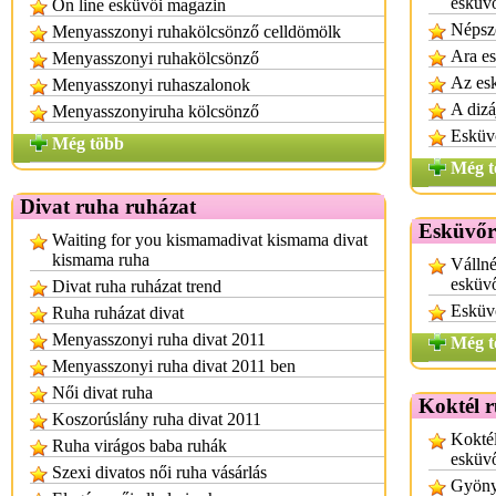
esküv
On line esküvői magazin
Népsz
Menyasszonyi ruhakölcsönző celldömölk
Ara es
Menyasszonyi ruhakölcsönző
Az esk
Menyasszonyi ruhaszalonok
A dizá
Menyasszonyiruha kölcsönző
Esküv
Még több
Még t
Divat ruha ruházat
Esküvőr
Waiting for you kismamadivat kismama divat
kismama ruha
Vállné
esküv
Divat ruha ruházat trend
Esküv
Ruha ruházat divat
Menyasszonyi ruha divat 2011
Még t
Menyasszonyi ruha divat 2011 ben
Női divat ruha
Koktél 
Koszorúslány ruha divat 2011
Koktél
Ruha virágos baba ruhák
esküv
Szexi divatos női ruha vásárlás
Gyönyö