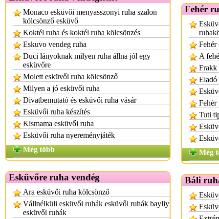
Fehér r
Monaco esküvői menyasszonyi ruha szalon
kölcsönző esküvő
Esküv
Koktél ruha és koktél ruha kölcsönzés
ruhak
Eskuvo vendeg ruha
Fehér 
Duci lányoknak milyen ruha állna jól egy
A fehé
esküvőre
Frakk 
Molett esküvői ruha kölcsönző
Eladó 
Milyen a jó esküvői ruha
Esküvő
Divatbemutató és esküvői ruha vásár
Fehér
Esküvői ruha készítés
Tuti t
Kismama esküvői ruha
Esküvő
Esküvői ruha nyereményjáték
Esküvő
Még több
Még t
Esküvőre ruha vendég
Báli ruh
Ara esküvői ruha kölcsönző
Esküvő
Vállnélküli esküvői ruhák esküvői ruhák bayliy
Esküvő
esküvői ruhák
Extrém