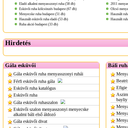
Eladó alkalmi menyasszonyi ruha (58 db)
2011 menyass
Esküvői ruha kölcsönzés budapest (67 db)
Olcsó menya
Menyecske ruha budapest (51 db)
Használt ruh
Használt esküvői ruha eladó (53 db)
Használt ruh
Ruha akció budapest (33 db)
Hirdetés
Gála esküvői
Báli ruh
Gála esküvői ruha menyasszonyi ruhái
Menyas
Beatri
Férfi esküvői ruha gála
Efigie
Esküvői ruha katalógus
Aszimm
Esküvői ruha
bayliy
Gála esküvői ruhaszalon
Menyas
Esküvői szalon menyasszonyi menyecske
Menya
alkalmi báli első áldozó
Menya
Gála esküvői divat
Menya