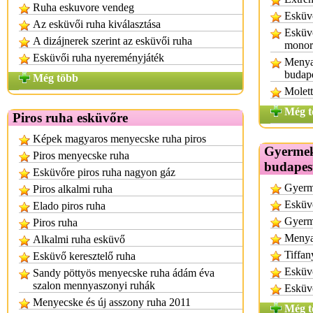
Ruha eskuvore vendeg
Esküvő
Az esküvői ruha kiválasztása
Esküvő
A dizájnerek szerint az esküvői ruha
monor
Esküvői ruha nyereményjáték
Menyas
budap
Még több
Molett
Még t
Piros ruha esküvőre
Képek magyaros menyecske ruha piros
Gyermek
Piros menyecske ruha
budapes
Esküvőre piros ruha nagyon gáz
Gyerm
Piros alkalmi ruha
Esküvő
Elado piros ruha
Gyerm
Piros ruha
Menya
Alkalmi ruha esküvő
Tiffan
Esküvő keresztelő ruha
Esküv
Sandy pöttyös menyecske ruha ádám éva
szalon mennyaszonyi ruhák
Esküvő
Menyecske és új asszony ruha 2011
Még t