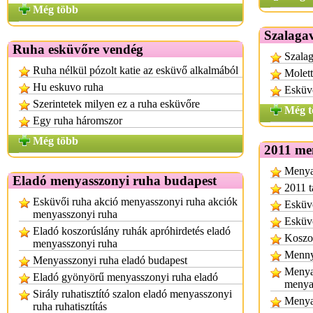
Még több
Szalagav
Ruha esküvőre vendég
Szalag
Ruha nélkül pózolt katie az esküvő alkalmából
Molett
Hu eskuvo ruha
Esküv
Szerintetek milyen ez a ruha esküvőre
Még t
Egy ruha háromszor
Még több
2011 me
Menyas
Eladó menyasszonyi ruha budapest
2011 t
Esküvői ruha akció menyasszonyi ruha akciók
Esküvő
menyasszonyi ruha
Esküvő
Eladó koszorúslány ruhák apróhirdetés eladó
Koszor
menyasszonyi ruha
Mennya
Menyasszonyi ruha eladó budapest
Menya
Eladó gyönyörű menyasszonyi ruha eladó
menya
Sirály ruhatisztító szalon eladó menyasszonyi
Menya
ruha ruhatisztítás