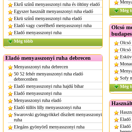
Menya
Ekrű színű menyasszonyi ruha és öltöny eladó
Még t
Egyszer használt menyasszonyi ruha eladó
Ekrü színű menyasszonyi ruha eladó
Eladó vagy cserélhető menyasszonyi ruha
Olcsó m
Eladó menyasszonyi ruha
budapes
Még több
Olcsó
Olcsó 
Esküv
Eladó menyasszonyi ruha debrecen
Monac
Menyasszonyi ruha debrecen
Menyas
50 52 fehér menyasszonyi ruha eladó
Sofy 
debrecenben
Eladó menyasszonyi ruha hajdú bihar
Még t
Eladó menyasszonyi ruha
Menyasszonyi ruha eladó
Használt
Eladó tüllös lilly menyasszonyi ruha
Haszná
Swarovski gyöngyökkel díszített menyasszonyi
Eladó 
ruha
Eladó 
Elegáns gyönyörű menyasszonyi ruha
berend