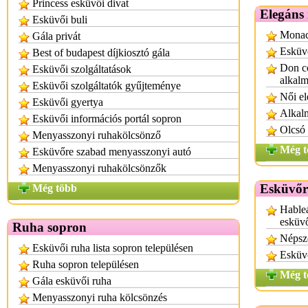
Princess esküvői divat
Elegáns
Esküvői buli
Monac
Gála privát
Esküvő
Best of budapest díjkiosztó gála
Don co
Esküvői szolgáltatások
alkalm
Esküvői szolgáltatók gyűjteménye
Női el
Esküvői gyertya
Alkalm
Esküvői információs portál sopron
Olcsó 
Menyasszonyi ruhakölcsönző
Még t
Esküvőre szabad menyasszonyi autó
Menyasszonyi ruhakölcsönzők
Esküvőr
Még több
Hableá
esküv
Ruha sopron
Népsz
Esküvői ruha lista sopron településen
Esküv
Ruha sopron településen
Még t
Gála esküvői ruha
Menyasszonyi ruha kölcsönzés