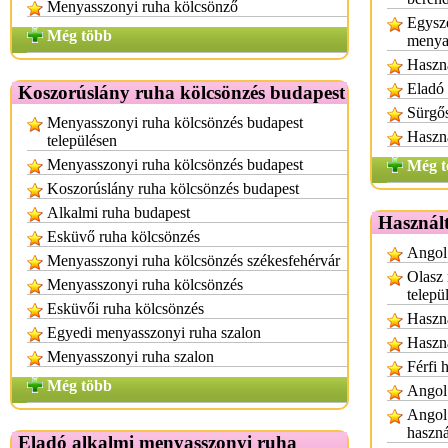
Menyasszonyi ruha kölcsönző
Egysze
Még több
menya
Haszná
Eladó 
Koszorúslány ruha kölcsönzés budapest
Sürgős
Menyasszonyi ruha kölcsönzés budapest
Haszná
településen
Menyasszonyi ruha kölcsönzés budapest
Még t
Koszorúslány ruha kölcsönzés budapest
Alkalmi ruha budapest
Használ
Esküvő ruha kölcsönzés
Angol 
Menyasszonyi ruha kölcsönzés székesfehérvár
Olasz 
Menyasszonyi ruha kölcsönzés
telepü
Esküvői ruha kölcsönzés
Haszná
Egyedi menyasszonyi ruha szalon
Haszná
Menyasszonyi ruha szalon
Férfi 
Még több
Angol 
Angol 
haszná
Eladó alkalmi menyasszonyi ruha