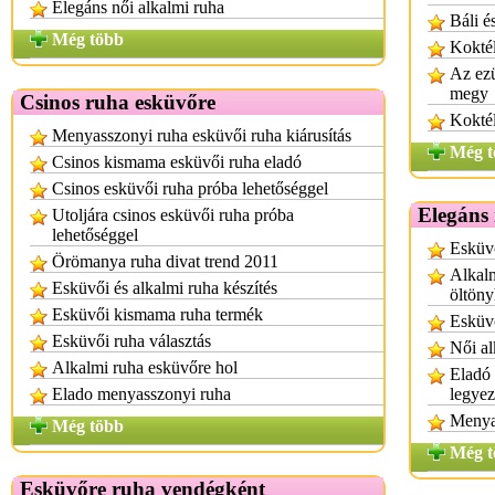
Elegáns női alkalmi ruha
Báli é
Még több
Koktél
Az ezü
megy
Csinos ruha esküvőre
Koktél
Menyasszonyi ruha esküvői ruha kiárusítás
Még t
Csinos kismama esküvői ruha eladó
Csinos esküvői ruha próba lehetőséggel
Elegáns 
Utoljára csinos esküvői ruha próba
lehetőséggel
Esküvő
Örömanya ruha divat trend 2011
Alkalm
Esküvői és alkalmi ruha készítés
öltön
Esküvői kismama ruha termék
Esküv
Esküvői ruha választás
Női al
Alkalmi ruha esküvőre hol
Eladó 
Elado menyasszonyi ruha
legye
Menya
Még több
Még t
Esküvőre ruha vendégként