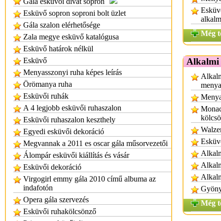
Gála esküvői divat sopron
Esküvő
Esküvő sopron soproni bolt üzlet
alkalm
Gála szalon elérhetősége
Még t
Zala megye esküvő katalógusa
Esküvő határok nélkül
Esküvő
Alkalmi
Menyasszonyi ruha képes leírás
Alkalm
Örömanya ruha
menya
Esküvői ruhák
Menya
A 4 legjobb esküvői ruhaszalon
Monac
kölcs
Esküvői ruhaszalon keszthely
Walzer
Egyedi esküvői dekoráció
Esküvő
Megvannak a 2011 es oscar gála műsorvezetői
Alkalm
Álompár esküvői kiállítás és vásár
Alkalm
Esküvői dekoráció
Alkal
Virgogirl emmy gála 2010 című albuma az
indafotón
Gyönyö
Opera gála szervezés
Még t
Esküvői ruhakölcsönző