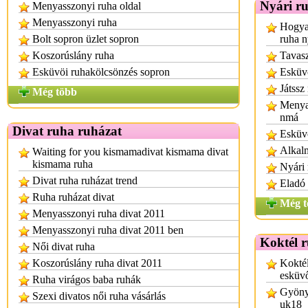
Nyári r
Menyasszonyi ruha oldal
Menyasszonyi ruha
Hogyan
Bolt sopron üzlet sopron
ruha n
Koszorúslány ruha
Tavasz
Esküvöi ruhakölcsönzés sopron
Esküvő
Játssz
Még több
Menyas
nmá
Divat ruha ruházat
Esküv
Alkalm
Waiting for you kismamadivat kismama divat
kismama ruha
Nyári
Divat ruha ruházat trend
Eladó 
Ruha ruházat divat
Még t
Menyasszonyi ruha divat 2011
Menyasszonyi ruha divat 2011 ben
Koktél 
Női divat ruha
Koszorúslány ruha divat 2011
Koktél
esküv
Ruha virágos baba ruhák
Gyönyö
Szexi divatos női ruha vásárlás
uk18