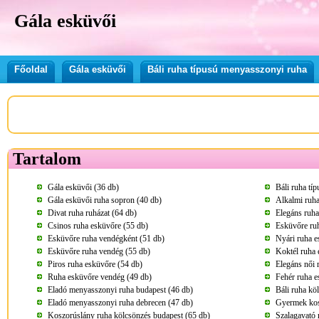
Gála esküvői
Főoldal
Gála esküvői
Báli ruha típusú menyasszonyi ruha
Tartalom
Gála esküvői (36 db)
Báli ruha tí
Gála esküvői ruha sopron (40 db)
Alkalmi ruha
Divat ruha ruházat (64 db)
Elegáns ruha
Csinos ruha esküvőre (55 db)
Esküvőre ru
Esküvőre ruha vendégként (51 db)
Nyári ruha e
Esküvőre ruha vendég (55 db)
Koktél ruha 
Piros ruha esküvőre (54 db)
Elegáns női 
Ruha esküvőre vendég (49 db)
Fehér ruha e
Eladó menyasszonyi ruha budapest (46 db)
Báli ruha kö
Eladó menyasszonyi ruha debrecen (47 db)
Gyermek kos
Koszorúslány ruha kölcsönzés budapest (65 db)
Szalagavató 