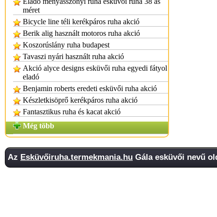
Eladó menyasszonyi ruha esküvői ruha 38 as
méret
Bicycle line téli kerékpáros ruha akció
Berik alig használt motoros ruha akció
Koszorúslány ruha budapest
Tavaszi nyári használt ruha akció
Akció alyce designs esküvői ruha egyedi fátyol
eladó
Benjamin roberts eredeti esküvői ruha akció
Készletkisöprő kerékpáros ruha akció
Fantasztikus ruha és kacat akció
Még több
Az
Esküvőiruha.termekmania.hu
Gála esküvői nevű old