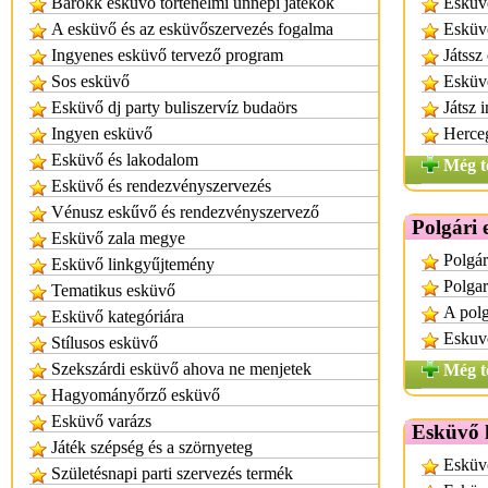
Barokk esküvő történelmi ünnepi játékok
Esküv
A esküvő és az esküvőszervezés fogalma
Esküvő
Ingyenes esküvő tervező program
Játssz
Sos esküvő
Esküvő
Esküvő dj party buliszervíz budaörs
Játsz 
Ingyen esküvő
Herceg
Esküvő és lakodalom
Még t
Esküvő és rendezvényszervezés
Vénusz eskűvő és rendezvényszervező
Polgári 
Esküvő zala megye
Polgár
Esküvő linkgyűjtemény
Polgar
Tematikus esküvő
A polg
Esküvő kategóriára
Eskuv
Stílusos esküvő
Szekszárdi esküvő ahova ne menjetek
Még t
Hagyományőrző esküvő
Esküvő varázs
Esküvő h
Játék szépség és a szörnyeteg
Esküvő
Születésnapi parti szervezés termék