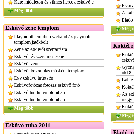
Kate middleton és vilmos herceg esküvője
Esküvő
Még több
Alkalm
Elado
Esküvő zene templom
Még t
Playmobil templom webáruház playmobil
templom játékbolt
Koktél 
Zene az esküvői szertartásra
Koktél
Esküvői és szerelmes zene
esküv
Esküvői zene
Gyönyö
Esküvői bevonulás másként templom
uk18
Egy esküvő ürügyén
Báli é
Esküvőfotózás fotozás esküvő fotó
Koktél
Esküvő hindu templomban
Az ezü
Esküvo hindu templomban
megy
Koktél
Még több
Még t
Esküvő ruha 2011
Eladó m