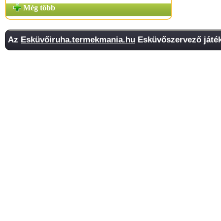
Még több
Az
Esküvőiruha.termekmania.hu
Esküvőszervező játék