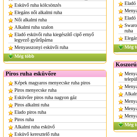
Eladó
Esküvő ruha kölcsönzés
Menya
Elegáns női alkalmi ruha
Eladó 
Női alkalmi ruha
Swarov
Alkalmi ruha szalon
ruha
Eladó esküvői ruha kiegészítő cipő ernyő
Elegá
legyező gyűrűpárna
Még t
Menyasszonyi esküvői ruha
Még több
Koszorú
Piros ruha esküvőre
Menya
telepü
Képek magyaros menyecske ruha piros
Menya
Piros menyecske ruha
Alkalm
Esküvőre piros ruha nagyon gáz
Menyas
Piros alkalmi ruha
Menya
Elado piros ruha
Menya
Piros ruha
Még t
Alkalmi ruha esküvő
Esküvő keresztelő ruha