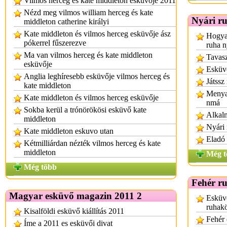
Vilmos herceg es kate middleton eskuvoje 2011
Nézd meg vilmos william herceg és kate
Nyári r
middleton catherine királyi
Kate middleton és vilmos herceg esküvője ász
Hogyan
pókerrel fűszerezve
ruha n
Ma van vilmos herceg és kate middleton
Tavasz
esküvője
Esküvő
Anglia leghíresebb esküvője vilmos herceg és
Játssz
kate middleton
Menyas
Kate middleton és vilmos herceg esküvője
nmá
Sokba kerül a trónörökösi esküvő kate
Alkalm
middleton
Nyári
Kate middleton eskuvo utan
Eladó 
Kétmilliárdan nézték vilmos herceg és kate
middleton
Még t
Még több
Fehér r
Magyar esküvő magazin 2011 2
Esküv
ruhak
Kisalföldi esküvő kiállítás 2011
Fehér 
Íme a 2011 es esküvői divat