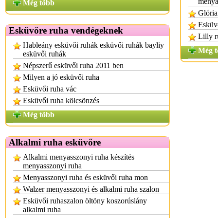
menya
Még több
Glória
Esküvő
Esküvőre ruha vendégeknek
Lilly 
Hableány esküvői ruhák esküvői ruhák bayliy
Még t
esküvői ruhák
Népszerű esküvői ruha 2011 ben
Milyen a jó esküvői ruha
Esküvői ruha vác
Esküvői ruha kölcsönzés
Még több
Alkalmi ruha esküvőre
Alkalmi menyasszonyi ruha készítés
menyasszonyi ruha
Menyasszonyi ruha és esküvői ruha mon
Walzer menyasszonyi és alkalmi ruha szalon
Esküvői ruhaszalon öltöny koszorúslány
alkalmi ruha