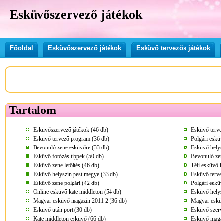
Esküvőszervező játékok
Főoldal
Esküvőszervező játékok
Esküvő tervezős játékok
Tartalom
Esküvőszervező játékok (46 db)
Esküvő terve
Esküvő tervező program (36 db)
Polgári eskü
Bevonuló zene esküvőre (33 db)
Esküvő helys
Esküvő fotózás tippek (50 db)
Bevonuló ze
Esküvő zene letöltés (46 db)
Téli esküvő 
Esküvő helyszín pest megye (33 db)
Esküvő terve
Esküvő zene polgári (42 db)
Polgári eskü
Online esküvő kate middleton (54 db)
Esküvő helys
Magyar esküvő magazin 2011 2 (36 db)
Magyar eskü
Esküvő után port (30 db)
Esküvő szer
Kate middleton esküvő (66 db)
Esküvő maga