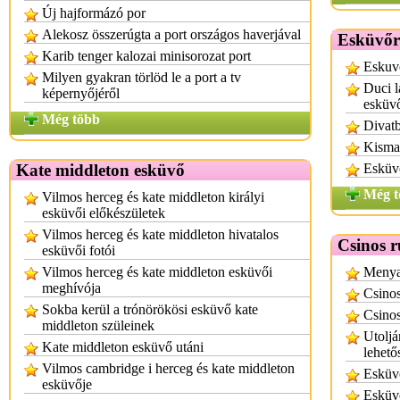
Új hajformázó por
Alekosz összerúgta a port országos haverjával
Esküvőr
Karib tenger kalozai minisorozat port
Eskuv
Milyen gyakran törlöd le a port a tv
Duci l
képernyőjéről
esküv
Még több
Divatb
Kisma
Kate middleton esküvő
Esküv
Még t
Vilmos herceg és kate middleton királyi
esküvői előkészületek
Vilmos herceg és kate middleton hivatalos
Csinos 
esküvői fotói
Vilmos herceg és kate middleton esküvői
Menyas
meghívója
Csino
Sokba kerül a trónörökösi esküvő kate
Csinos
middleton szüleinek
Utoljá
Kate middleton esküvő utáni
lehető
Vilmos cambridge i herceg és kate middleton
Esküvő
esküvője
Esküv