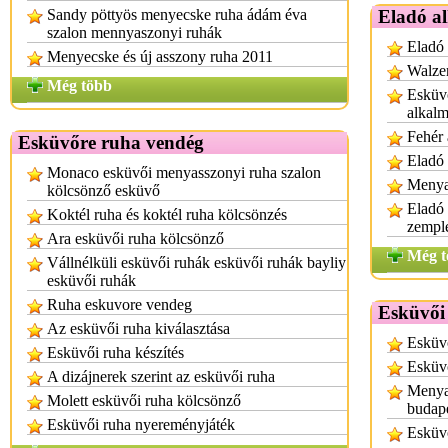
Sandy pöttyös menyecske ruha ádám éva
Eladó a
szalon mennyaszonyi ruhák
Eladó
Menyecske és új asszony ruha 2011
Walzer
Még több
Esküvő
alkalm
Fehér 
Esküvőre ruha vendég
Eladó 
Monaco esküvői menyasszonyi ruha szalon
Menya
kölcsönző esküvő
Eladó
Koktél ruha és koktél ruha kölcsönzés
zempl
Ara esküvői ruha kölcsönző
Még t
Vállnélküli esküvői ruhák esküvői ruhák bayliy
esküvői ruhák
Ruha eskuvore vendeg
Esküvői
Az esküvői ruha kiválasztása
Esküvő
Esküvői ruha készítés
Esküv
A dizájnerek szerint az esküvői ruha
Menyas
Molett esküvői ruha kölcsönző
budap
Esküvői ruha nyereményjáték
Esküvő