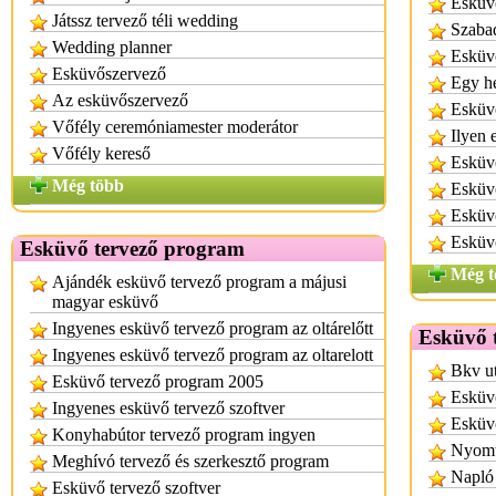
Esküvő
Játssz tervező téli wedding
Szabad
Wedding planner
Esküv
Esküvőszervező
Egy h
Az esküvőszervező
Esküv
Vőfély ceremóniamester moderátor
Ilyen 
Vőfély kereső
Esküv
Még több
Esküv
Esküv
Esküv
Esküvő tervező program
Még t
Ajándék esküvő tervező program a májusi
magyar esküvő
Ingyenes esküvő tervező program az oltárelőtt
Esküvő 
Ingyenes esküvő tervező program az oltarelott
Bkv ut
Esküvő tervező program 2005
Esküv
Ingyenes esküvő tervező szoftver
Esküv
Konyhabútor tervező program ingyen
Nyomta
Meghívó tervező és szerkesztő program
Napló 
Esküvő tervező szoftver