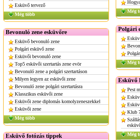
Hogyan
Esküvő tervező
Még t
Még több
Polgári 
Bevonuló zene esküvőre
Esküvő
Esküvő bevonuló zene
Bevonu
Polgári esküvő zene
Polgár
Esküvői bevonuló zene
Még t
Top5 esküvői szertartás zene evör
Bevonuló zene a polgári szertartáson
Milyen legyen az esküvői zene
Esküvő h
Bevonuló zene polgári szertartásra
Pest 
Klasszikus esküvői zene
Esküvő
Esküvői zene diplomás komolyzeneszekkel
Esküv
Esküvői zene
Klub 7
Még több
Szállá
esküvő
Még t
Esküvő fotózás tippek