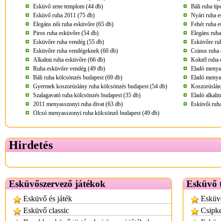
Esküvő zene templom (44 db)
Báli ruha tí
Esküvő ruha 2011 (75 db)
Nyári ruha e
Elegáns női ruha esküvőre (65 db)
Fehér ruha e
Piros ruha esküvőre (54 db)
Elegáns ruha
Esküvőre ruha vendég (55 db)
Esküvőre ru
Esküvőre ruha vendégeknek (60 db)
Csinos ruha 
Alkalmi ruha esküvőre (66 db)
Koktél ruha 
Ruha esküvőre vendég (49 db)
Eladó menya
Báli ruha kölcsönzés budapest (69 db)
Eladó menya
Gyermek koszorúslány ruha kölcsönzés budapest (54 db)
Koszorúslány
Szalagavató ruha kölcsönzés budapest (35 db)
Eladó alkalm
2011 menyasszonyi ruha divat (63 db)
Esküvői ruha
Olcsó menyasszonyi ruha kölcsönző budapest (49 db)
Hirdetés
Esküvőszervező játékok
Esküvő t
Esküvő és játék
Esküvő
Esküvő classic
Csipke