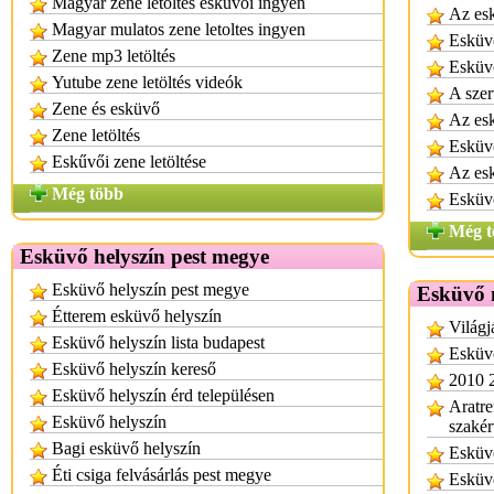
Magyar zene letoltes eskuvoi ingyen
Az es
Magyar mulatos zene letoltes ingyen
Esküv
Zene mp3 letöltés
Esküv
Yutube zene letöltés videók
A szer
Zene és esküvő
Az es
Zene letöltés
Esküv
Eskűvői zene letöltése
Az es
Még több
Esküv
Még t
Esküvő helyszín pest megye
Esküvő helyszín pest megye
Esküvő 
Étterem esküvő helyszín
Világj
Esküvő helyszín lista budapest
Esküv
Esküvő helyszín kereső
2010 
Esküvő helyszín érd településen
Aratre
Esküvő helyszín
szakér
Bagi esküvő helyszín
Esküvő
Éti csiga felvásárlás pest megye
Esküvő