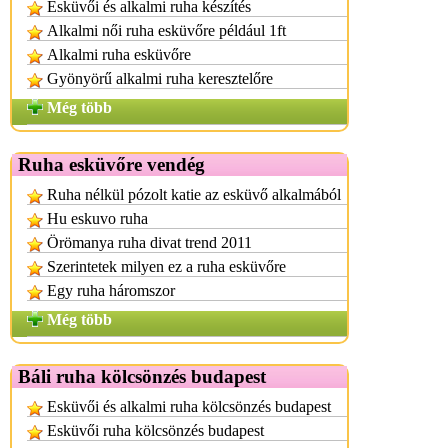
Esküvői és alkalmi ruha készítés
Alkalmi női ruha esküvőre például 1ft
Alkalmi ruha esküvőre
Gyönyörű alkalmi ruha keresztelőre
Még több
Ruha esküvőre vendég
Ruha nélkül pózolt katie az esküvő alkalmából
Hu eskuvo ruha
Örömanya ruha divat trend 2011
Szerintetek milyen ez a ruha esküvőre
Egy ruha háromszor
Még több
Báli ruha kölcsönzés budapest
Esküvői és alkalmi ruha kölcsönzés budapest
Esküvői ruha kölcsönzés budapest