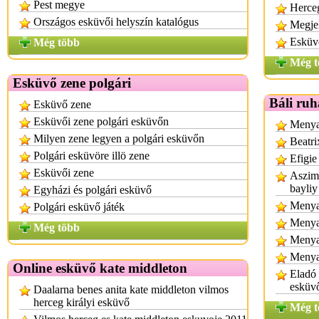
Pest megye
Herce
Országos esküvői helyszín katalógus
Megjel
Esküv
Még több
Még t
Esküvő zene polgári
Báli ruh
Esküvő zene
Esküvői zene polgári esküvőn
Menyas
Milyen zene legyen a polgári esküvőn
Beatri
Polgári esküvöre illö zene
Efigie
Esküvői zene
Aszimm
bayliy
Egyházi és polgári esküvő
Menyas
Polgári esküvő játék
Menya
Még több
Menya
Menya
Online esküvő kate middleton
Eladó
esküv
Daalarna benes anita kate middleton vilmos
herceg királyi esküvő
Még t