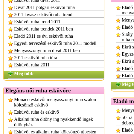
Esküvői ruha divat 2011
Divat 2011 polgari eskuvoi ruha
Eladó 
menya
2011 tavasz esküvői ruha trend
Menya
Esküvői ruha trend 2011
Eladó
Esküvői ruha trendek 2011 ben
Sirály
Eladó 2011 es évi esküvői ruha
ruha r
Egyedi tervezésű esküvői ruha 2011 modell
Ekrű s
Menyasszonyi ruha divat 2011 ben
Egysze
2011 esküvői ruha túra
Ekrü s
Esküvői ruha 2011
Eladó 
Még több
Eladó
Még t
Elegáns női ruha esküvőre
Monaco esküvői menyasszonyi ruha szalon
Eladó m
kölcsönző esküvő
Menya
Esküvői ruha és esküvő
50 52 
Alkalmi ruha öltöny ing nyakkendő ingek
debre
öltönyház
Eladó 
Esküvői és alkalmi ruha kölcsönző újpesten