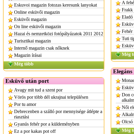
A fehé
Eskuvoi magazin fotozas keresunk lanyokat
Frakk 
Online esküvői magazin
Eladó 
Esküvői magazin
Esküvő
On line esküvői magazin
Fehér
Hazai és nemzetközi fotópályázatok 2011 2012
Tuti t
Turisztikai magazin
Esküvő
Internő magazin csak nőknek
Még t
Magazin írásai
Még több
Elegáns
Esküvő után port
Monac
Esküvő
Avagy mit tud a szent por
Don co
Vörös por több dél ukrajnai településen
alkalm
Por tu amor
Női el
Debrecenben a szálló por mennyisége átlépte a
Alkalm
riasztási
Olcsó 
Gyanús fehér por a küldeményben
Még t
Ez a por kakas pot off