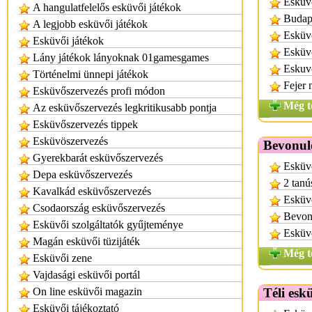
Esküv
A hangulatfelelős esküvői játékok
Budape
A legjobb esküvői játékok
Esküvő
Esküvői játékok
Esküvő
Lány játékok lányoknak 01gamesgames
Eskuvo
Történelmi ünnepi játékok
Fejer 
Esküvőszervezés profi módon
Még t
Az esküvőszervezés legkritikusabb pontja
Esküvőszervezés tippek
Esküvöszervezés
Bevonul
Gyerekbarát esküvőszervezés
Esküv
Depa esküvőszervezés
2 tanú
Kavalkád esküvőszervezés
Esküv
Csodaország esküvőszervezés
Bevon
Esküvői szolgáltatók gyűjteménye
Esküvő
Magán esküvői tüzijáték
Még t
Esküvői zene
Vajdasági esküvői portál
On line esküvői magazin
Téli esk
Esküvői tájékoztató