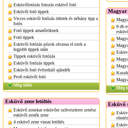
Esküvőfotózás fotozás esküvő fotó
Magyar 
Esküvői fotó tippek
Vicces esküvői fotózás ötletek és néhány tipp a
Magyar
fotós
8 db e
Fotó tippek amatőröknek
esküv
Fotó tippek
Magya
Esküvői fotózás pózok olvassa el ezek a
Magya
legjobb tippek után
Esküv
Tippek esküvői fotózás
Magya
Esküvői fotózás tippek
Magyar
Esküvői fotó évforduló ajándék
Kazah
Profi esküvői fotó
Magya
Még több
Még t
Esküvő zene letöltés
Esküvő s
Esküvő zenekar esküvőre szilveszterre zenész
Esküvő
esküvői zenék zene
elinté
4 esküvő zene viasat letöltés
Esküv