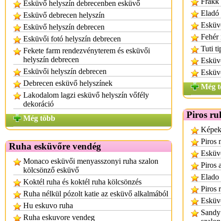
Frakk 
Esküvő helyszín debrecenben esküvő
Eladó 
Esküvő debrecen helyszín
Esküvő
Esküvő helyszín debrecen
Fehér
Esküvői fotó helyszín debrecen
Tuti t
Fekete farm rendezvényterem és esküvői
helyszín debrecen
Esküvő
Esküvői helyszín debrecen
Esküvő
Debrecen esküvő helyszínek
Még t
Lakodalom lagzi esküvő helyszín vőfély
dekoráció
Piros ru
Még több
Képek
Piros
Ruha esküvőre vendég
Esküvő
Monaco esküvői menyasszonyi ruha szalon
Piros 
kölcsönző esküvő
Elado 
Koktél ruha és koktél ruha kölcsönzés
Piros 
Ruha nélkül pózolt katie az esküvő alkalmából
Esküvő
Hu eskuvo ruha
Sandy
Ruha eskuvore vendeg