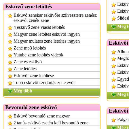
Esküv
Esküvő zene letöltés
Esküvő
Esküvő zenekar esküvőre szilveszterre zenész
Slide
esküvői zenék zene
Még t
4 esküvő zene viasat letöltés
Magyar zene letoltes eskuvoi ingyen
Magyar mulatos zene letoltes ingyen
Esküvői
Zene mp3 letöltés
Allmus
Yutube zene letöltés videók
Megfi
Zene és esküvő
Esküvő
Zene letöltés
Esküv
Eskűvői zene letöltése
Egyedi
Top5 esküvői szertartás zene evör
Esküv
Még több
Még t
Bevonuló zene esküvő
Esküvői 
Esküvő bevonuló zene magyar
Polgár
2 tanús esküvő esetén kell bevonuló zene
Még t