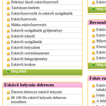
Bökönyi lászló esküvőszervező
Esküv
Tanfolyam hirdetés
Még t
Esküvőszervezők és esküvői szolgáltatók
Esküvőszervezés
Bevonul
Mátka esküvőszervezés
Esküv
Esküvői szolgáltatók gyűjteménye
Esküv
Esküvői iránytű
Milyen
Esküvői szolgáltatók
Klassz
Esküvői helyszínek
Esküv
Esküvői ceremóniamester
Esküv
Esküvői linkgyüjtemény
Esküvői lexikon
Még t
Még több
Fehér r
Esküvő helyszín debrecen
Esküv
ruhak
Étterem debrecen esküvő helyszín
Fehér 
80 100 fős esküvő helyszín debrecen
A fehé
közelében