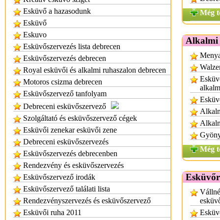
Esküvő a hazasodunk
Még t
Esküvő
Eskuvo
Alkalmi
Esküvőszervezés lista debrecen
Menya
Esküvőszervezés debrecen
Walzer
Royal esküvői és alkalmi ruhaszalon debrecen
Esküvő
Motoros csizma debrecen
alkalm
Esküvőszervező tanfolyam
Esküvő
Debreceni esküvőszervező
Alkalm
Szolgáltató és esküvőszervező cégek
Alkal
Esküvői zenekar esküvői zene
Gyönyö
Debreceni esküvőszervezés
Még t
Esküvőszervezés debrecenben
Rendezvény és esküvőszervezés
Esküvőr
Esküvőszervező irodák
Esküvőszervező találati lista
Vállné
Rendezvényszervezés és esküvőszervező
esküv
Esküvői ruha 2011
Esküvő