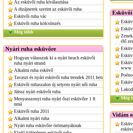
Az esküvői ruha kiválasztása
A dizájnerek szerint az esküvői ruha
Esküvői 
Esküvői ruha vác
Esküvő
Esküvői ruha kölcsönzés
Esküvő
Még több
Zenek
élő ze
Nyári ruha esküvőre
Esküv
Esküv
Hogyan válasszuk ki a nyári beach esküvői
Esküvő
ruha nyári strand
www
Alkalmi ruha esküvő
Poénos
Tavaszi és nyári esküvői ruha trendek 2011 ben
Esküvő
Esküvői ruhaszalon új selyem nyári női ruha
Lakod
Játssz nyári esküvői ruha
Még t
Menyasszonyi ruha nyári őszi esküvőre 1 ft
nmá
Esküvői ruha 2011
Vidám e
Alkalmi nyári ruha
Esküvő
Nyári ruha esküvőre örömanyáknak
esküvő
Eladó különleges esküvői ruha