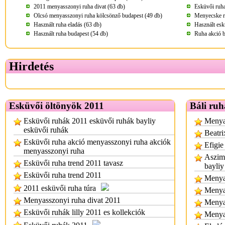
2011 menyasszonyi ruha divat (63 db)
Esküvői ruha
Olcsó menyasszonyi ruha kölcsönző budapest (49 db)
Menyecske r
Használt ruha eladás (63 db)
Használt esk
Használt ruha budapest (54 db)
Ruha akció b
Hirdetés
Esküvői öltönyök 2011
Báli ruh
Esküvői ruhák 2011 esküvői ruhák bayliy
Menyas
esküvői ruhák
Beatri
Esküvői ruha akció menyasszonyi ruha akciók
Efigie
menyasszonyi ruha
Aszimm
Esküvői ruha trend 2011 tavasz
bayliy
Esküvői ruha trend 2011
Menyas
2011 esküvői ruha túra
Menya
Menyasszonyi ruha divat 2011
Menya
Esküvői ruhák lilly 2011 es kollekciók
Menya