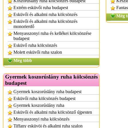
Koszorúslány ruha kölcsönzés budapest
Készle
Extrém esküvői ruha budapest
Fantas
Esküvői és alkalmi ruha kölcsönzés
Még t
Esküvői és alkalmi ruha kölcsönzés
monorierdő
Menyasszonyi ruha és kellékei kölcsönzése
budapest
Esküvő ruha kölcsönzés
Molett esküvői ruha szalon
Még több
Gyermek koszorúslány ruha kölcsönzés
budapest
Gyermek koszorúslány ruha budapest
Esküvői ruha kölcsönzés budapest
Gyermek koszorúslány ruha
Esküvői és alkalmi ruha kölcsönző újpesten
Menyasszonyi ruha kölcsönzés
Tiffany esküvöi és alkalmi ruha szalon