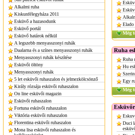
Esküv
Alkalmi ruha
Esküvő
Kiskunfélegyháza 2011
Alkalm
Esküvő a hazasodunk
Elado
Esküvő portál
Még t
Esküvő határok nélkül
A legszebb menyasszonyi ruhák
Ruha es
Daalarna és a színes menyasszonyi ruhák
Menyasszonyi ruhák készítése
Ruha n
Esküvői öltöny
Hu es
Menyasszonyi ruhák
Szerin
5 let esküvői ruhaszalon és jelmezkölcsönző
Egy r
Király rózsája esküvői ruhaszalon
Még t
On line esküvői magazin
Esküvői ruhaszalon
Esküvőr
Fortuna esküvői ruhaszalon
Viktória esküvői ruhaszalon
Eskuv
Florentina esküvői ruhaszalon
Duci l
esküv
Mona lisa esküvői ruhaszalon és