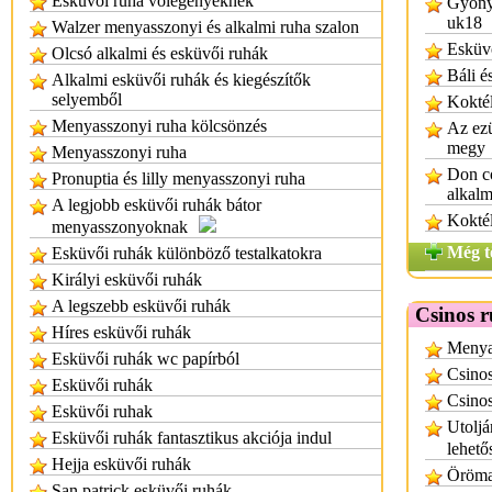
Esküvői ruha vőlegényeknek
Gyönyö
uk18
Walzer menyasszonyi és alkalmi ruha szalon
Esküvő
Olcsó alkalmi és esküvői ruhák
Báli é
Alkalmi esküvői ruhák és kiegészítők
selyemből
Koktél
Menyasszonyi ruha kölcsönzés
Az ezü
megy
Menyasszonyi ruha
Don co
Pronuptia és lilly menyasszonyi ruha
alkalm
A legjobb esküvői ruhák bátor
Koktél
menyasszonyoknak
Még t
Esküvői ruhák különböző testalkatokra
Királyi esküvői ruhák
A legszebb esküvői ruhák
Csinos 
Híres esküvői ruhák
Menyas
Esküvői ruhák wc papírból
Csino
Esküvői ruhák
Csinos
Esküvői ruhak
Utoljá
Esküvői ruhák fantasztikus akciója indul
lehető
Hejja esküvői ruhák
Öröman
San patrick esküvői ruhák