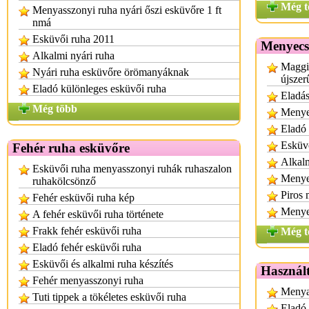
Még t
Menyasszonyi ruha nyári őszi esküvőre 1 ft
nmá
Esküvői ruha 2011
Menyecs
Alkalmi nyári ruha
Maggi
Nyári ruha esküvőre örömanyáknak
újszer
Eladó különleges esküvői ruha
Eladá
Még több
Menye
Eladó
Esküvő
Fehér ruha esküvőre
Alkalm
Esküvői ruha menyasszonyi ruhák ruhaszalon
Menye
ruhakölcsönző
Piros
Fehér esküvői ruha kép
Menye
A fehér esküvői ruha története
Frakk fehér esküvői ruha
Még t
Eladó fehér esküvői ruha
Esküvői és alkalmi ruha készítés
Használt
Fehér menyasszonyi ruha
Menyas
Tuti tippek a tökéletes esküvői ruha
Eladó