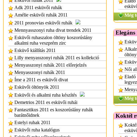
Esküvői ruhák 2011
Eladó
esküv
Adk 2011 esküvői ruhák
Amélie esküvői ruhák 2011
Még t
2011 pronovias esküvői ruhák
Mennyasszonyi ruha divat trendek 2011
Elegáns 
Esküvői ruhaszalon öltöny koszorúslány
Esküvő
alkalmi ruha veszprém zirc
Alkalm
Esküvő kiállítás 2011
öltön
Lilly menyasszonyi ruhák 2011 es kollekció
Esküv
Menyasszonyi ruhák 2011 előrejelzés
Női al
Menyasszonyi ruhák 2011
Eladó 
Íme a 2011 es esküvői divat
legye
Esküvői öltönyök 2011
Menya
Esküvői és alkalmi ruha készítés
Még t
Demetrios 2011 es esküvői ruhái
Fantasztikus 2011 es koszorúslány ruhák
barátnőidnek
Koktél 
Estelyi ruhak 2011
Koktél
Esküvői ruha katalógus
esküv