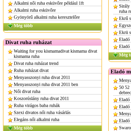
Alkalmi női ruha esküvőre például 1ft
Sirály
Alkalmi ruha esküvőre
ruha r
Gyönyörű alkalmi ruha keresztelőre
Ekrű s
Egysze
Még több
Ekrü s
Eladó 
Divat ruha ruházat
Eladó
Waiting for you kismamadivat kismama divat
Még t
kismama ruha
Divat ruha ruházat trend
Ruha ruházat divat
Eladó m
Menyasszonyi ruha divat 2011
Menya
Menyasszonyi ruha divat 2011 ben
50 52 
Női divat ruha
debre
Koszorúslány ruha divat 2011
Eladó 
Ruha virágos baba ruhák
Eladó
Szexi divatos női ruha vásárlás
Menya
Elegáns női alkalmi ruha
Eladó 
Swarov
Még több