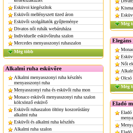
kellékszaküzlet
Divatb
Esküvoi kiegészítok
Kisma
Esküvői mellényszett tized áron
Esküv
Esküvői szolgáltatók gyűjteménye
Még t
Divatos női ruhák webáruháza
Individuelle esküvőiruha szalon
Elegáns
Mercedes menyasszonyi ruhaszalon
Monac
Még több
Esküvő
Női el
Alkalmi ruha esküvőre
Alkalm
Alkalmi menyasszonyi ruha készítés
Olcsó 
menyasszonyi ruha
Még t
Menyasszonyi ruha és esküvői ruha mon
Monaco esküvői menyasszonyi ruha szalon
kölcsönző esküvő
Eladó m
Esküvői ruhaszalon öltöny koszorúslány
Eladó 
alkalmi ruha
menya
Esküvői és alkalmi ruha készítés
Menya
Alkalmi ruha szalon
Eladó