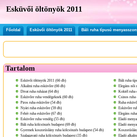
Esküvői öltönyök 2011
Főoldal
Esküvői öltönyök 2011
Báli ruha típusú menyasszon
Tartalom
Esküvői öltönyök 2011 (66 db)
Báli ruha tí
Alkalmi ruha esküvőre (66 db)
Elegáns női 
Divat ruha ruházat (64 db)
Koktél ruha 
Esküvőre ruha vendégeknek (60 db)
Csinos ruha 
Piros ruha esküvőre (54 db)
Ruha esküvő
Nyári ruha esküvőre (59 db)
Esküvőre ru
Fehér ruha esküvőre (67 db)
Elegáns ruha
Esküvőre ruha vendég (55 db)
Eladó menya
Báli ruha kölcsönzés budapest (69 db)
Eladó menya
Gyermek koszorúslány ruha kölcsönzés budapest (54 db)
Koszorúslány
Szalagavató ruha kölcsönzés budapest (35 db)
Eladó alkalm