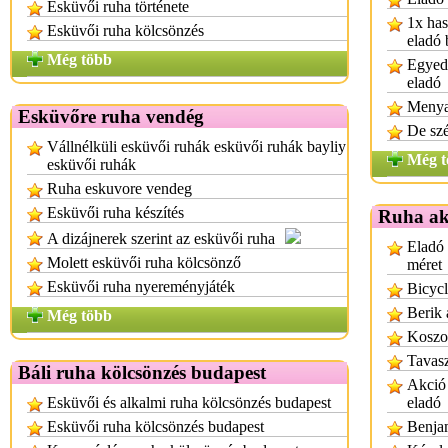
Esküvői ruha története
1x has
Esküvői ruha kölcsönzés
eladó 
Még több
Egyedi
eladó
Menya
Esküvőre ruha vendég
De sz
Vállnélküli esküvői ruhák esküvői ruhák bayliy
Még t
esküvői ruhák
Ruha eskuvore vendeg
Esküvői ruha készítés
Ruha ak
A dizájnerek szerint az esküvői ruha
Eladó 
Molett esküvői ruha kölcsönző
méret
Esküvői ruha nyereményjáték
Bicycl
Berik 
Még több
Koszo
Tavasz
Báli ruha kölcsönzés budapest
Akció 
Esküvői és alkalmi ruha kölcsönzés budapest
eladó
Esküvői ruha kölcsönzés budapest
Benjam