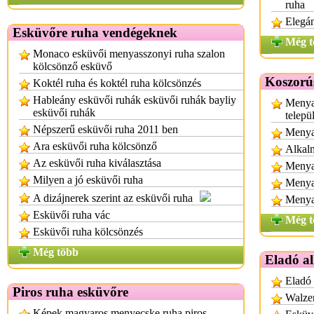
ruha
Elegá
Esküvőre ruha vendégeknek
Még t
Monaco esküvői menyasszonyi ruha szalon
kölcsönző esküvő
Koszorú
Koktél ruha és koktél ruha kölcsönzés
Hableány esküvői ruhák esküvői ruhák bayliy
Menya
esküvői ruhák
telepü
Népszerű esküvői ruha 2011 ben
Menya
Ara esküvői ruha kölcsönző
Alkalm
Az esküvői ruha kiválasztása
Menyas
Milyen a jó esküvői ruha
Menya
A dizájnerek szerint az esküvői ruha
Menya
Esküvői ruha vác
Még t
Esküvői ruha kölcsönzés
Még több
Eladó a
Eladó
Piros ruha esküvőre
Walzer
Képek magyaros menyecske ruha piros