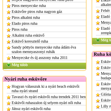
Esküvő
alkalm
Piros menyecske ruha
Fehér 
Esküvőre piros ruha nagyon gáz
Eladó 
Piros alkalmi ruha
Menya
Elado piros ruha
Eladó
Piros ruha
zempl
Alkalmi ruha esküvő
Még t
Esküvő keresztelő ruha
Sandy pöttyös menyecske ruha ádám éva
szalon mennyaszonyi ruhák
Ruha kö
Menyecske és új asszony ruha 2011
Esküvő
Még több
Esküv
Menyas
budap
Nyári ruha esküvőre
Esküvő
Hogyan válasszuk ki a nyári beach esküvői
menya
ruha nyári strand
Glória
Tavaszi és nyári esküvői ruha trendek 2011 ben
Esküvő
Esküvői ruhaszalon új selyem nyári női ruha
Lilly 
Játssz nyári esküvői ruha