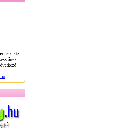
erkesztette.
kesztőnek
következő
.hu