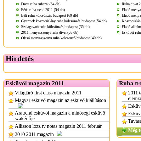
Divat ruha ruházat (64 db)
Ruha divat 2
Férfi ruha trend 2011 (54 db)
Eladó menya
Báli ruha kölcsönzés budapest (69 db)
Eladó menya
Gyermek koszorúslány ruha kölcsönzés budapest (54 db)
Koszorúslány
Szalagavató ruha kölcsönzés budapest (35 db)
Eladó alkalm
2011 menyasszonyi ruha divat (63 db)
Esküvői ruha
Olcsó menyasszonyi ruha kölcsönző budapest (49 db)
Hirdetés
Esküvői magazin 2011
Ruha tr
Világjáró first class magazin 2011
2011 t
elemzé
Magyar esküvő magazin az esküvő kiállításon
Esküvő
Aratrend esküvői magazin a minőségi esküvő
Esküvő
szakértője
Tavasz
Allisson lozz tv notas magazin 2011 február
Még t
2010 2011 magazin