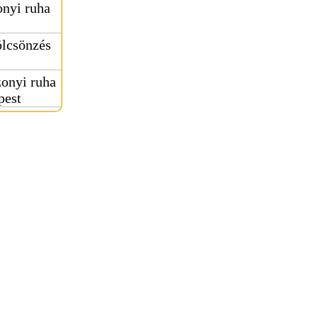
nyi ruha
ölcsönzés
onyi ruha
pest