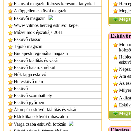
Eskuvoi magazin fotozas keresunk lanyokat
Herce
A független esküvői magazin
Megjel
Esküvői magazin
Még t
Www vilmos herceg eskuvoi kepei
Múzeumok éjszakája 2011
Esküvőr
Esküvő classic
Monac
Tájoló magazin
kölcs
Budapesti regionális magazin
Hableá
Esküvő kiállítás és vásár
esküv
Esküvő határok nélkül
Népsz
Nők lapja esküvő
Ara es
Hu esküvő után
Az esk
Esküvő
Milyen
Esküvő szombathely
A dizá
Esküvő győrben
Esküv
Álompár esküvői kiállítás és vásár
Még t
Eklektika esküvői ruhaszalon
Varga csaba esküvői fotózás
Elegáns 