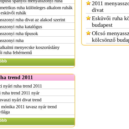
 típusú spanyol menyasszonyi ruha
2011 menyasszo
etrikus ruha különleges alkalom ruhák
divat
 esküvői ruhák
Esküvői ruha k
szonyi ruha divat az alakod szerint
budapest
sszonyi ruha katalógus
Olcsó menyassz
sszonyi ruha típusok
kölcsönző buda
sszonyi ruha
 alkalmi menyecske koszorúslány
ői ruha fehérnemű
öbb
uha trend 2011
i nyári ruha trend 2011
i ruha trend 2011 nyár
avaszi nyári divat trend
mónika 2011 tavasz nyár trend
ilága
öbb