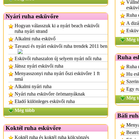
Vállné
esküv
Ruha 
Nyári ruha esküvőre
A dizá
Hogyan válasszuk ki a nyári beach esküvői
Esküv
ruha nyári strand
Alkalmi ruha esküvő
Még t
Tavaszi és nyári esküvői ruha trendek 2011 ben
Ruha es
Esküvői ruhaszalon új selyem nyári női ruha
Játssz nyári esküvői ruha
Ruha n
Menyasszonyi ruha nyári őszi esküvőre 1 ft
Hu es
nmá
Szerin
Alkalmi nyári ruha
Egy r
Nyári ruha esküvőre örömanyáknak
Még t
Eladó különleges esküvői ruha
Még több
Báli ruh
Menyas
Koktél ruha esküvőre
Beatri
Koktél ruha és koktél ruha kölcsönzés