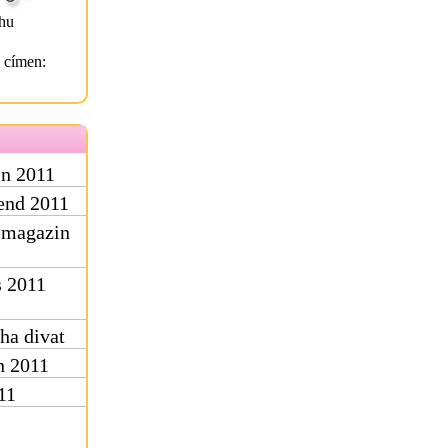
hu
l címen:
n 2011
rend 2011
 magazin
s 2011
ha divat
n 2011
11