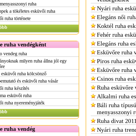
 menyasszonyi ruha
Nyári ruha esk
ippek a tökéletes esküvői ruha
Elegáns női ruh
i ruha története
Koktél ruha es
öbb
Fehér ruha esk
Elegáns ruha e
e ruha vendégként
Esküvőre ruha 
o vendeg ruha
Piros ruha eskü
ányoknak milyen ruha állna jól egy
őre
Esküvőre ruha 
 esküvői ruha kölcsönző
Csinos ruha es
emutató és esküvői ruha vásár
Ruha esküvőre 
i ruha készítés
ma esküvői ruha
Alkalmi ruha e
ői ruha nyereményjáték
Báli ruha típus
menyasszonyi r
öbb
Ruha divat 2011
e ruha vendég
Nyári ruha tren