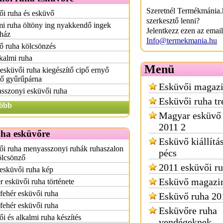
Szeretnél Termékmánia.
i ruha és esküvő
szerkesztő lenni?
i ruha öltöny ing nyakkendő ingek
Jelentkezz ezen az emai
yház
Info@termekmania.hu
ő ruha kölcsönzés
kalmi ruha
Menü
esküvői ruha kiegészítő cipő ernyő
ző gyűrűpárna
Esküvői magazi
sszonyi esküvői ruha
Esküvői ruha t
öbb
Magyar esküvő
2011 2
uha esküvőre
Esküvő kiállítá
ői ruha menyasszonyi ruhák ruhaszalon
pécs
ölcsönző
2011 esküvői ru
esküvői ruha kép
Esküvő magazi
r esküvői ruha története
fehér esküvői ruha
Esküvő ruha 20
fehér esküvői ruha
Esküvőre ruha
i és alkalmi ruha készítés
vendégeknek