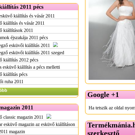
iállítás 2011 pécs
esküvő kiállítás és vásár 2011
 kiállítás és vásár 2011
 kiállítások 2011
mok éjszakája 2011 pécs
ző esküvői kiállítás 2011
ző esküvői kiállítás 2011 szeged
 kiállítás 2012 pécs
s esküvő kiállítás a pécs melletti
 kiállítás pécs
ői ruha 2011
öbb
Google +1
magazin 2011
Ha tetszik az oldal nyom
ő classic magazin 2011
Termékmánia.
 esküvő magazin az esküvő kiállításon
2011 magazin
szerkesztő