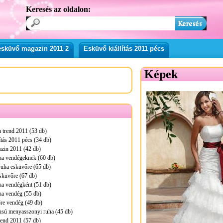
Keresés az oldalon:
esküvő magazin 2011 2
Esküvő kiállítás 2011 pécs
Képek
 trend 2011 (53 db)
ítás 2011 pécs (34 db)
zin 2011 (42 db)
ha vendégeknek (60 db)
ruha esküvőre (65 db)
sküvőre (67 db)
ha vendégként (51 db)
ha vendég (55 db)
re vendég (49 db)
pusú menyasszonyi ruha (45 db)
rend 2011 (57 db)