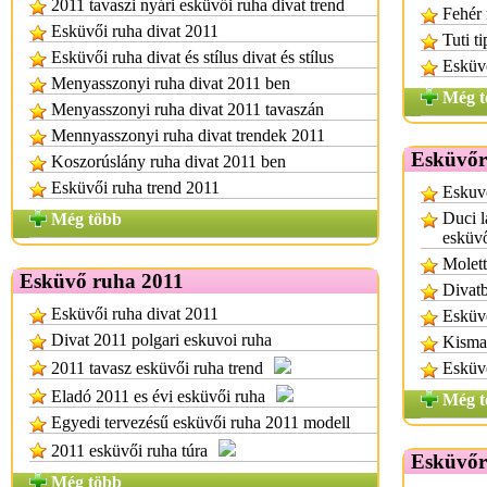
2011 tavaszi nyári esküvői ruha divat trend
Fehér
Esküvői ruha divat 2011
Tuti t
Esküvői ruha divat és stílus divat és stílus
Esküvő
Menyasszonyi ruha divat 2011 ben
Még t
Menyasszonyi ruha divat 2011 tavaszán
Mennyasszonyi ruha divat trendek 2011
Esküvőr
Koszorúslány ruha divat 2011 ben
Esküvői ruha trend 2011
Eskuv
Duci l
Még több
esküv
Molett
Esküvő ruha 2011
Divatb
Esküvői ruha divat 2011
Esküvő
Divat 2011 polgari eskuvoi ruha
Kisma
2011 tavasz esküvői ruha trend
Esküv
Eladó 2011 es évi esküvői ruha
Még t
Egyedi tervezésű esküvői ruha 2011 modell
2011 esküvői ruha túra
Esküvőr
Még több