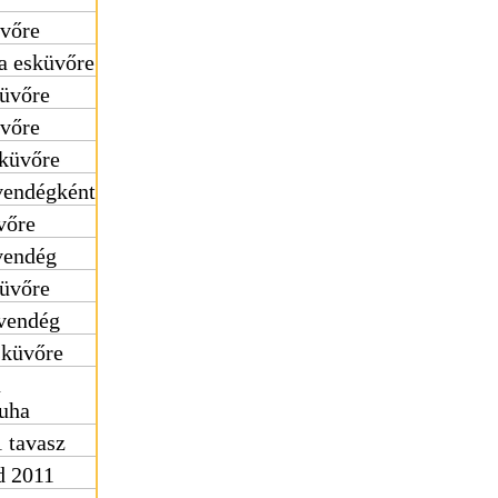
üvőre
a esküvőre
küvőre
üvőre
sküvőre
vendégként
vőre
vendég
küvőre
vendég
sküvőre
ú
uha
 tavasz
d 2011