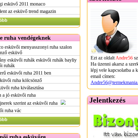
gi esküvő 2011 monaco
ent az esküvő trend magazin
öbb
e ruha vendégeknek
o esküvői menyasszonyi ruha szalon
önző esküvő
Ezt az oldalt
Andre56
sz
ny esküvői ruhák esküvői ruhák bayliy
Ha üzenni akarsz a szer
ői ruhák
lépj vele kapcsolatba a 
erű esküvői ruha 2011 ben
email címen:
küvői ruha kölcsönző
Andre56@termekmania
üvői ruha kiválasztása
 a jó esküvői ruha
Jelentkezés
jnerek szerint az esküvői ruha
ői ruha vác
öbb
női ruha esküvőre