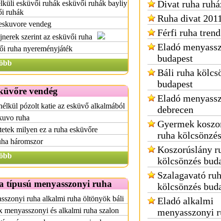
Divat ruha ruhá
lküli esküvői ruhák esküvői ruhák bayliy
ői ruhák
Ruha divat 201
eskuvore vendeg
Férfi ruha tren
jnerek szerint az esküvői ruha
Eladó menyassz
ői ruha nyereményjáték
budapest
öbb
Báli ruha kölcs
budapest
küvőre vendég
Eladó menyassz
élkül pózolt katie az esküvő alkalmából
debrecen
kuvo ruha
Gyermek koszo
tetek milyen ez a ruha esküvőre
ruha kölcsönzé
uha háromszor
Koszorúslány r
öbb
kölcsönzés bud
Szalagavató ru
a típusú menyasszonyi ruha
kölcsönzés bud
szonyi ruha alkalmi ruha öltönyök báli
Eladó alkalmi
x menyasszonyi és alkalmi ruha szalon
menyasszonyi r