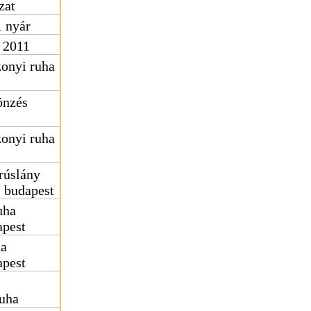
zat
1 nyár
d 2011
onyi ruha
önzés
onyi ruha
rúslány
s budapest
uha
apest
ha
apest
uha