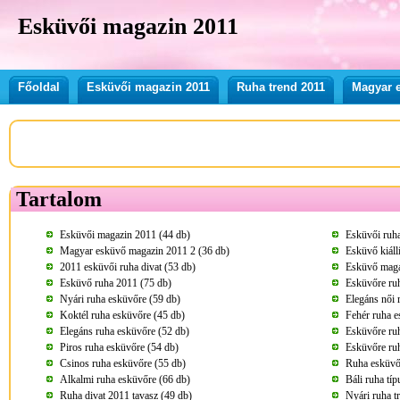
Esküvői magazin 2011
Főoldal
Esküvői magazin 2011
Ruha trend 2011
Magyar 
Tartalom
Esküvői magazin 2011 (44 db)
Esküvői ruha
Magyar esküvő magazin 2011 2 (36 db)
Esküvő kiáll
2011 esküvői ruha divat (53 db)
Esküvő maga
Esküvő ruha 2011 (75 db)
Esküvőre ru
Nyári ruha esküvőre (59 db)
Elegáns női 
Koktél ruha esküvőre (45 db)
Fehér ruha e
Elegáns ruha esküvőre (52 db)
Esküvőre ru
Piros ruha esküvőre (54 db)
Esküvőre ru
Csinos ruha esküvőre (55 db)
Ruha esküvő
Alkalmi ruha esküvőre (66 db)
Báli ruha tí
Ruha divat 2011 tavasz (49 db)
Nyári ruha t