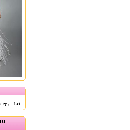
j egy +1-et!
hu