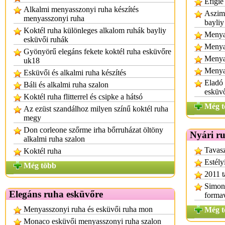
Efigie
Alkalmi menyasszonyi ruha készítés
Aszimm
menyasszonyi ruha
bayliy
Koktél ruha különleges alkalom ruhák bayliy
Menyas
esküvői ruhák
Menya
Gyönyörű elegáns fekete koktél ruha esküvőre
Menya
uk18
Menya
Esküvői és alkalmi ruha készítés
Eladó
Báli és alkalmi ruha szalon
esküv
Koktél ruha flitterrel és csipke a hátsó
Még t
Az ezüst szandálhoz milyen színű koktél ruha
megy
Don corleone szőrme irha bőrruházat öltöny
Nyári r
alkalmi ruha szalon
Tavasz
Koktél ruha
Estély
Még több
2011 t
Simon 
Elegáns ruha esküvőre
formav
Menyasszonyi ruha és esküvői ruha mon
Még t
Monaco esküvői menyasszonyi ruha szalon