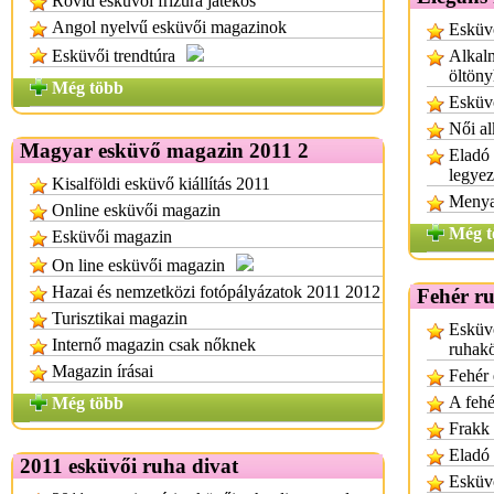
Rövid esküvői frizura játékos
Angol nyelvű esküvői magazinok
Esküvő
Esküvői trendtúra
Alkalm
öltön
Még több
Esküv
Női al
Magyar esküvő magazin 2011 2
Eladó 
legye
Kisalföldi esküvő kiállítás 2011
Menya
Online esküvői magazin
Még t
Esküvői magazin
On line esküvői magazin
Hazai és nemzetközi fotópályázatok 2011 2012
Fehér r
Turisztikai magazin
Esküv
Internő magazin csak nőknek
ruhak
Magazin írásai
Fehér 
A fehé
Még több
Frakk 
Eladó 
2011 esküvői ruha divat
Esküvő