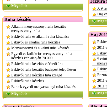
Frizura 
Még több
A 9 le
Haj va
Ruha készítés
Még t
Alkalmi menyasszonyi ruha készítés
menyasszonyi ruha
Haj 201
Esküvői ruha és alkalmi ruha készítése
Esküvő
Esküvői és alkalmi ruha készítés
2011 e
Menyasszonyi és alkalmi ruha készítés
Esküvő
Egyedi és kollekciós menyasszonyi ruha
készítés kép alapján 70 000
5 eskü
menya
Esküvői ruha készítés elérhető áron
Esküvő
Esküvői ruha készítés budapest településen
Frizur
Esküvői ruha készítés lista szeged
2011 e
Esküvői ruha készítés
2011 t
Barack egyedi menyasszonyi ruha készítés
Még t
Még több
Rövid m