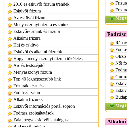
Frizur
2010 es esküvői frizura trendek
Frizur
Esküvői frizura
Az esküvői frizura
Még t
Menyasszonyi frizura és smink
Esküvőre smink és frizura
Fodrász
Alkalmi frizura
Rábavö
Haj és esküvő
Fodrás
Esküvői és alkalmi frizurák
Olcsó 
Hogy a menyasszonyi frizura tökéletes
Női fo
Arc és testszépítő
Fodrá
Menyasszonyi frizura
Gurmai
Top 40 legnépszerűbb link
Esküvő
Frizurák készítése
Esküv
Fodrász szalon
Budap
Alkalmi frizurák
Még t
Esküvői információs portál sopron
Fodrász szolgáltatások
Zala megye esküvői katalógusa
Alkalmi
Budapesti fodrász