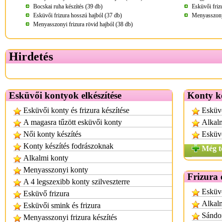
Bocskai ruha készítés (39 db)
Esküvői friz
Esküvői frizura hosszú hajból (37 db)
Menyasszonyi
Menyasszonyi frizura rövid hajból (38 db)
Hirdetés
Esküvői kontyok elkészítése
Konty ké
Esküvői konty és frizura készítése
Esküv
A magasra tűzött esküvői konty
Alkal
Női konty készítés
Esküvő
Konty készítés fodrászoknak
Még t
Alkalmi konty
Menyasszonyi konty
Frizura 
A 4 legszexibb konty szilveszterre
Esküvő
Esküvő frizura
Alkalm
Esküvői smink és frizura
Sándor
Menyasszonyi frizura készítés