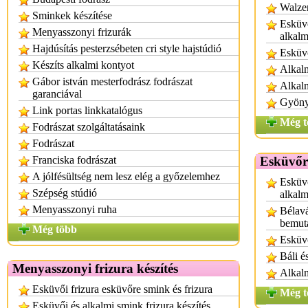
Walzer
Sminkek készítése
Esküvő
Menyasszonyi frizurák
alkalm
Hajdúsítás pesterzsébeten cri style hajstúdió
Esküvő
Készíts alkalmi kontyot
Alkalm
Gábor istván mesterfodrász fodrászat
Alkal
garanciával
Gyönyö
Link portas linkkatalógus
Még t
Fodrászat szolgáltatásaink
Fodrászat
Franciska fodrászat
Esküvőr
A jólfésültség nem lesz elég a győzelemhez
Esküvő
Szépség stúdió
alkalm
Menyasszonyi ruha
Bélavá
bemut
Még több
Esküvő
Báli é
Menyasszonyi frizura készítés
Alkalm
Esküvői frizura esküvőre smink és frizura
Még t
Esküvői és alkalmi smink frizura készítés