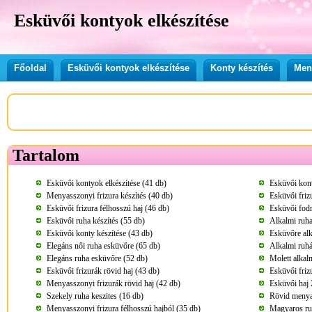
Esküvői kontyok elkészítése
Főoldal
Esküvői kontyok elkészítése
Konty készítés
Meny
Tartalom
Esküvői kontyok elkészítése (41 db)
Esküvői kont
Menyasszonyi frizura készítés (40 db)
Esküvői friz
Esküvői frizura félhosszú haj (46 db)
Esküvői fodr
Esküvői ruha készítés (55 db)
Alkalmi ruha
Esküvői konty készítése (43 db)
Esküvőre alk
Elegáns női ruha esküvőre (65 db)
Alkalmi ruhá
Elegáns ruha esküvőre (52 db)
Molett alkal
Esküvői frizurák rövid haj (43 db)
Esküvői friz
Menyasszonyi frizurák rövid haj (42 db)
Esküvői haj 
Szekely ruha keszites (16 db)
Rövid menya
Menyasszonyi frizura félhosszú hajból (35 db)
Magyaros ruh