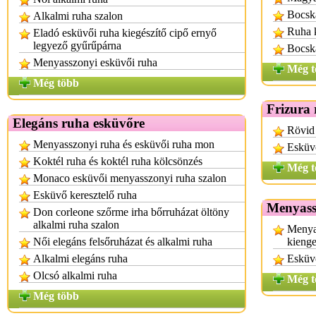
Bocska
Alkalmi ruha szalon
Ruha k
Eladó esküvői ruha kiegészítő cipő ernyő
legyező gyűrűpárna
Bocsk
Menyasszonyi esküvői ruha
Még t
Még több
Frizura 
Elegáns ruha esküvőre
Rövid 
Menyasszonyi ruha és esküvői ruha mon
Esküvő
Koktél ruha és koktél ruha kölcsönzés
Még t
Monaco esküvői menyasszonyi ruha szalon
Esküvő keresztelő ruha
Menyassz
Don corleone szőrme irha bőrruházat öltöny
alkalmi ruha szalon
Menyas
Női elegáns felsőruházat és alkalmi ruha
kieng
Alkalmi elegáns ruha
Esküvő
Olcsó alkalmi ruha
Még t
Még több