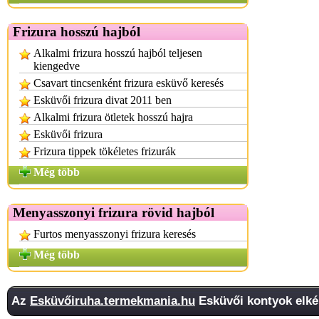
Frizura hosszú hajból
Alkalmi frizura hosszú hajból teljesen
kiengedve
Csavart tincsenként frizura esküvő keresés
Esküvői frizura divat 2011 ben
Alkalmi frizura ötletek hosszú hajra
Esküvői frizura
Frizura tippek tökéletes frizurák
Még több
Menyasszonyi frizura rövid hajból
Furtos menyasszonyi frizura keresés
Még több
Az
Esküvőiruha.termekmania.hu
Esküvői kontyok elkés