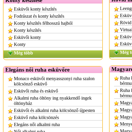
Konty készítése
Leenge
Esküvői konty készítés
Esküvő
Fodrászat és konty készítés
Rövid 
Konty készítés félhosszú hajból
Virtua
Konty készítés
Esküvő
Esküvői konty
Esküvő
Konty
Még t
Még több
Magyaro
Elegáns női ruha esküvőre
Ruha k
Monaco esküvői menyasszonyi ruha szalon
bérmu
kölcsönző esküvő
Ruha k
Esküvői ruha és esküvő
bérmu
Alkalmi ruha öltöny ing nyakkendő ingek
Magyar
öltönyház
Magya
Esküvői és alkalmi ruha kölcsönző újpesten
Magya
Esküvő ruha kölcsönzés
Menye
Elegáns női alkalmi ruha
Magya
Női alkalmi ruha