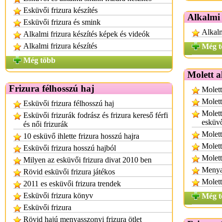
Esküvői frizura készítés
Alkalmi
Esküvői frizura és smink
Alkalm
Alkalmi frizura készítés képek és videók
Alkalmi frizura készítés
Még t
Még több
Molett 
Frizura félhosszú haj
Molett
Molett
Esküvői frizura félhosszú haj
Molett
Esküvői frizurák fodrász és frizura kereső férfi
esküvő
és női frizurák
Molett
10 esküvő ihlette frizura hosszú hajra
Molett
Esküvői frizura hosszú hajból
Molett
Milyen az esküvői frizura divat 2010 ben
Menya
Rövid esküvői frizura játékos
Molett
2011 es esküvői frizura trendek
Esküvői frizura könyv
Még t
Esküvői frizura
Rövid hajú menyasszonyi frizura ötlet