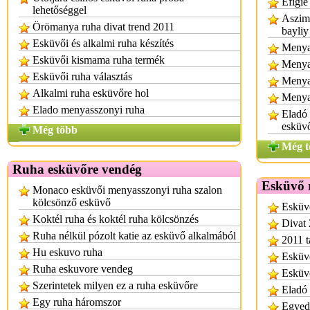
Efigie
lehetőséggel
Aszimm
Örömanya ruha divat trend 2011
bayliy
Esküvői és alkalmi ruha készítés
Menyas
Esküvői kismama ruha termék
Menya
Esküvői ruha választás
Menya
Alkalmi ruha esküvőre hol
Menya
Elado menyasszonyi ruha
Eladó
esküv
Még több
Még t
Ruha esküvőre vendég
Esküvő 
Monaco esküvői menyasszonyi ruha szalon
kölcsönző esküvő
Esküvő
Koktél ruha és koktél ruha kölcsönzés
Divat 
Ruha nélkül pózolt katie az esküvő alkalmából
2011 t
Hu eskuvo ruha
Esküvő
Ruha eskuvore vendeg
Esküvő
Szerintetek milyen ez a ruha esküvőre
Eladó 
Egy ruha háromszor
Egyedi