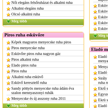
Női elegáns felsőruházat és alkalmi ruha
Esküv
Alkalmi elegáns ruha
Esküv
Olcsó alkalmi ruha
Esküvő
Még több
Esküvő
Esküv
Piros ruha esküvőre
Még t
Képek magyaros menyecske ruha piros
Piros menyecske ruha
Eladó m
Esküvőre piros ruha nagyon gáz
Eladó 
Piros alkalmi ruha
menya
Elado piros ruha
Menya
Piros ruha
Eladó
Alkalmi ruha esküvő
Sirály
Esküvő keresztelő ruha
ruha r
Sandy pöttyös menyecske ruha ádám éva
Ekrű s
szalon mennyaszonyi ruhák
Egysze
Menyecske és új asszony ruha 2011
Ekrü s
Még több
Eladó 