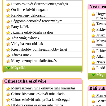
Luxus esküvői ékszerkülönlegességek
Nyári r
On line esküvői magazin
Hogyan
Rendezvény dekoráció
ruha n
Léggömb dekoráció rendezvényre
Tavasz
Party kellék
Esküvő
Jázmine esküvőiruha szalon
Játssz
Tóth virág ajándék
Menyas
Virág hasznosoldalak
nmá
Kreatívhobby bolt kreatívhobby üzlet
Esküv
Táncos ruhák
Alkalm
Menyasszonyi ruhakölcsönzés
Nyári
Még több
Eladó 
Még t
Csinos ruha esküvőre
Báli ruh
Menyasszonyi ruha esküvői ruha kiárusítás
Csinos kismama esküvői ruha eladó
Menyas
Csinos esküvői ruha próba lehetőséggel
Beatri
Utoljára csinos esküvői ruha próba