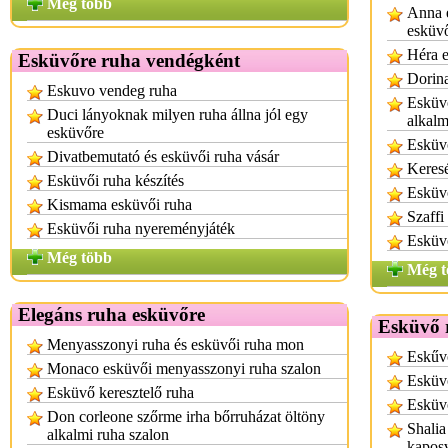
Még több
Anna e
esküvő
Héra e
Esküvőre ruha vendégként
Dorina
Eskuvo vendeg ruha
Esküvő
Duci lányoknak milyen ruha állna jól egy
alkalm
esküvőre
Esküv
Divatbemutató és esküvői ruha vásár
Keresé
Esküvői ruha készítés
Esküvő
Kismama esküvői ruha
Szaffi
Esküvői ruha nyereményjáték
Esküvő
Még több
Még t
Elegáns ruha esküvőre
Esküvő 
Menyasszonyi ruha és esküvői ruha mon
Eskűv
Monaco esküvői menyasszonyi ruha szalon
Esküvő
Esküvő keresztelő ruha
Esküvő
Don corleone szőrme irha bőrruházat öltöny
Shalia
alkalmi ruha szalon
kapos