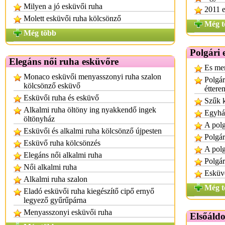
Milyen a jó esküvői ruha
2011 e
Molett esküvői ruha kölcsönző
Még t
Még több
Polgári
Elegáns női ruha esküvőre
Es men
Monaco esküvői menyasszonyi ruha szalon
Polgár
kölcsönző esküvő
éttere
Esküvői ruha és esküvő
Szűk k
Alkalmi ruha öltöny ing nyakkendő ingek
Egyház
öltönyház
A polg
Esküvői és alkalmi ruha kölcsönző újpesten
Polgár
Esküvő ruha kölcsönzés
A polg
Elegáns női alkalmi ruha
Polgár
Női alkalmi ruha
Esküvő
Alkalmi ruha szalon
Még t
Eladó esküvői ruha kiegészítő cipő ernyő
legyező gyűrűpárna
Menyasszonyi esküvői ruha
Elsőáld