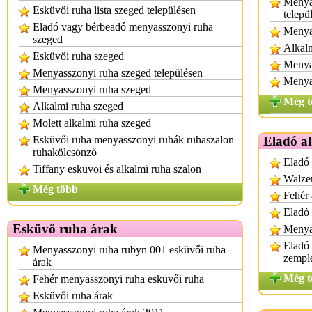
Menya
Esküvői ruha lista szeged településen
telepü
Eladó vagy bérbeadó menyasszonyi ruha
Menya
szeged
Alkalm
Esküvői ruha szeged
Menyas
Menyasszonyi ruha szeged településen
Menya
Menyasszonyi ruha szeged
Még t
Alkalmi ruha szeged
Molett alkalmi ruha szeged
Esküvői ruha menyasszonyi ruhák ruhaszalon
Eladó a
ruhakölcsönző
Eladó
Tiffany esküvöi és alkalmi ruha szalon
Walzer
Még több
Fehér 
Eladó 
Esküvő ruha árak
Menya
Eladó
Menyasszonyi ruha rubyn 001 esküvői ruha
zempl
árak
Még t
Fehér menyasszonyi ruha esküvői ruha
Esküvői ruha árak