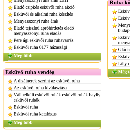
Menyasszonyi ruha árak 2011
Ruha kö
Eladó csipkés esküvői ruha akció
Esküvő
Esküvői és alkalmi ruha készítés
Esküv
Menyasszonyi ruha árak
Menyas
Eladó tejszínű apróhirdetés eladó
budap
menyasszonyi ruha eladás
Esküvő
Pere ági esküvői ruha ruhavarrás
menya
Esküvői ruha 0177 házassági
Glória
Még több
Esküvő
Lilly 
Esküvő ruha vendég
Még t
A dizájnerek szerint az esküvői ruha
Az esküvői ruha kiválasztása
Vállnélküli esküvői ruhák esküvői ruhák bayliy
esküvői ruhák
Esküvői ruha
Esküvői ruha katalógus
Még több