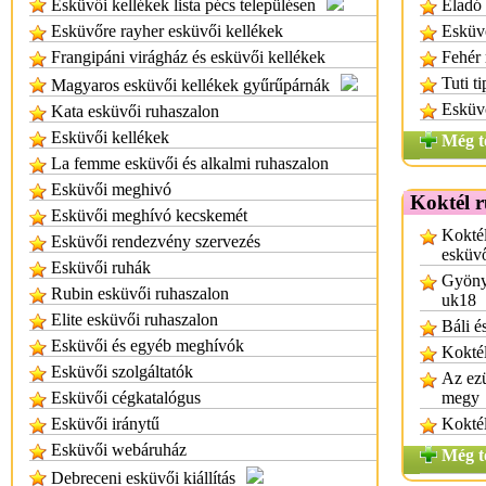
Esküvői kellékek lista pécs településen
Eladó 
Esküvőre rayher esküvői kellékek
Esküvő
Frangipáni virágház és esküvői kellékek
Fehér
Tuti t
Magyaros esküvői kellékek gyűrűpárnák
Esküvő
Kata esküvői ruhaszalon
Esküvői kellékek
Még t
La femme esküvői és alkalmi ruhaszalon
Esküvői meghivó
Koktél 
Esküvői meghívó kecskemét
Koktél
Esküvői rendezvény szervezés
esküv
Esküvői ruhák
Gyönyö
Rubin esküvői ruhaszalon
uk18
Elite esküvői ruhaszalon
Báli é
Esküvői és egyéb meghívók
Koktél
Esküvői szolgáltatók
Az ezü
Esküvői cégkatalógus
megy
Esküvői iránytű
Koktél
Esküvői webáruház
Még t
Debreceni esküvői kiállítás