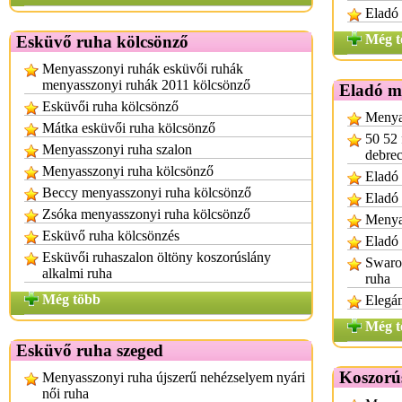
Eladó
Még t
Esküvő ruha kölcsönző
Menyasszonyi ruhák esküvői ruhák
menyasszonyi ruhák 2011 kölcsönző
Eladó m
Esküvői ruha kölcsönző
Menya
Mátka esküvői ruha kölcsönző
50 52 
Menyasszonyi ruha szalon
debre
Menyasszonyi ruha kölcsönző
Eladó 
Beccy menyasszonyi ruha kölcsönző
Eladó
Zsóka menyasszonyi ruha kölcsönző
Menya
Esküvő ruha kölcsönzés
Eladó 
Esküvői ruhaszalon öltöny koszorúslány
Swarov
alkalmi ruha
ruha
Még több
Elegá
Még t
Esküvő ruha szeged
Koszorú
Menyasszonyi ruha újszerű nehézselyem nyári
női ruha