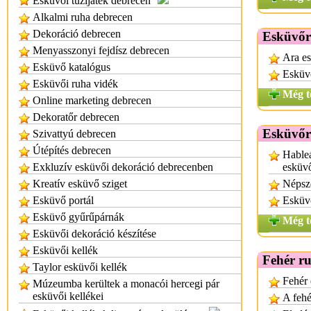
Esküvői tűzijáték debrecen
Alkalmi ruha debrecen
Dekoráció debrecen
Esküvőr
Menyasszonyi fejdísz debrecen
Ara es
Esküvő katalógus
Esküv
Esküvői ruha vidék
Még t
Online marketing debrecen
Dekoratőr debrecen
Esküvőr
Szivattyú debrecen
Útépítés debrecen
Hableá
Exkluzív esküvői dekoráció debrecenben
esküv
Kreatív esküvő sziget
Népsz
Esküvő portál
Esküv
Esküvő gyűrűpárnák
Még t
Esküvői dekoráció készítése
Esküvői kellék
Fehér r
Taylor esküvői kellék
Fehér 
Múzeumba kerültek a monacói hercegi pár
esküvői kellékei
A fehé