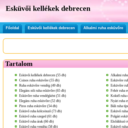
Esküvői kellékek debrecen
Főoldal
Esküvői kellékek debrecen
Alkalmi ruha esküvőre
Tartalom
Esküvői kellékek debrecen (55 db)
Alkalmi ruha
Csinos ruha esküvőre (55 db)
Esküvőre ru
Ruha esküvőre vendég (49 db)
Esküvőre ru
Elegáns női ruha esküvőre (65 db)
Fehér ruha e
Esküvőre ruha vendégként (51 db)
Koktél ruha 
Elegáns ruha esküvőre (52 db)
Nyári ruha e
Piros ruha esküvőre (54 db)
Báli ruha tí
Esküvő ruha kölcsönző (73 db)
Esküvő ruha
Esküvő ruha szeged (61 db)
Polgári eskü
Esküvő ruha árak (66 db)
Elsőáldozó r
Esküvő ruha vendég (58 db)
Esküvő ruha