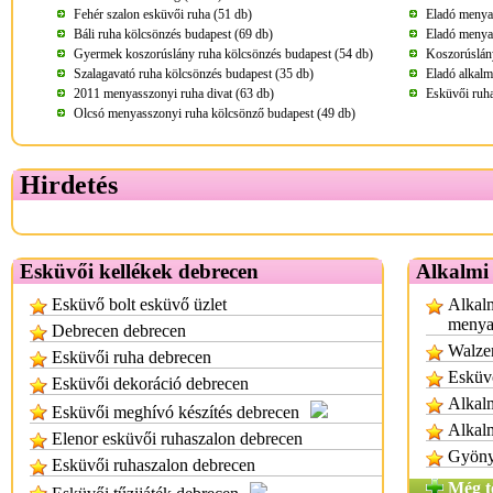
Fehér szalon esküvői ruha (51 db)
Eladó menya
Báli ruha kölcsönzés budapest (69 db)
Eladó menya
Gyermek koszorúslány ruha kölcsönzés budapest (54 db)
Koszorúslány
Szalagavató ruha kölcsönzés budapest (35 db)
Eladó alkalm
2011 menyasszonyi ruha divat (63 db)
Esküvői ruha
Olcsó menyasszonyi ruha kölcsönző budapest (49 db)
Hirdetés
Esküvői kellékek debrecen
Alkalmi
Esküvő bolt esküvő üzlet
Alkalm
menya
Debrecen debrecen
Walzer
Esküvői ruha debrecen
Esküvő
Esküvői dekoráció debrecen
Alkalm
Esküvői meghívó készítés debrecen
Alkal
Elenor esküvői ruhaszalon debrecen
Gyönyö
Esküvői ruhaszalon debrecen
Még t