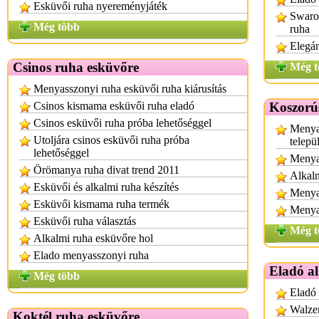
Esküvői ruha nyereményjáték
Swarov
Még több
ruha
Elegá
Csinos ruha esküvőre
Még t
Menyasszonyi ruha esküvői ruha kiárusítás
Csinos kismama esküvői ruha eladó
Koszorú
Csinos esküvői ruha próba lehetőséggel
Menya
Utoljára csinos esküvői ruha próba
telepü
lehetőséggel
Menya
Örömanya ruha divat trend 2011
Alkalm
Esküvői és alkalmi ruha készítés
Menyas
Esküvői kismama ruha termék
Menya
Esküvői ruha választás
Még t
Alkalmi ruha esküvőre hol
Elado menyasszonyi ruha
Eladó a
Még több
Eladó
Walzer
Koktél ruha esküvőre