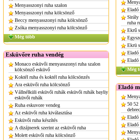
Menya
Menyasszonyi ruha szalon
Eladó
Menyasszonyi ruha kölcsönző
Sirály
Beccy menyasszonyi ruha kölcsönző
ruha r
Zsóka menyasszonyi ruha kölcsönző
Ekrű s
Még több
Egysze
Ekrü s
Eladó 
Esküvőre ruha vendég
Eladó
Monaco esküvői menyasszonyi ruha szalon
Még t
kölcsönző esküvő
Koktél ruha és koktél ruha kölcsönzés
Ara esküvői ruha kölcsönző
Eladó m
Vállnélküli esküvői ruhák esküvői ruhák bayliy
Menya
esküvői ruhák
50 52 
Ruha eskuvore vendeg
debre
Az esküvői ruha kiválasztása
Eladó 
Esküvői ruha készítés
Eladó
A dizájnerek szerint az esküvői ruha
Menya
Molett esküvői ruha kölcsönző
Eladó 