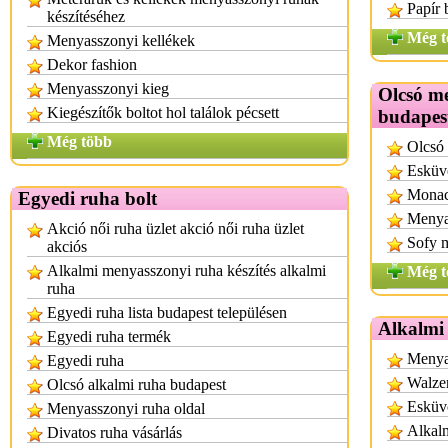
Papír 
készítéséhez
Még t
Menyasszonyi kellékek
Dekor fashion
Menyasszonyi kieg
Olcsó m
Kiegészítők boltot hol találok pécsett
budapes
Még több
Olcsó
Esküv
Monac
Egyedi ruha bolt
Menyas
Akció női ruha üzlet akció női ruha üzlet
Sofy 
akciós
Alkalmi menyasszonyi ruha készítés alkalmi
Még t
ruha
Egyedi ruha lista budapest településen
Alkalmi
Egyedi ruha termék
Menya
Egyedi ruha
Walzer
Olcsó alkalmi ruha budapest
Esküvő
Menyasszonyi ruha oldal
Alkalm
Divatos ruha vásárlás