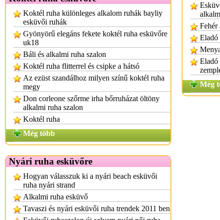
Esküvő
Koktél ruha különleges alkalom ruhák bayliy
alkalm
esküvői ruhák
Fehér 
Gyönyörű elegáns fekete koktél ruha esküvőre
Eladó 
uk18
Menya
Báli és alkalmi ruha szalon
Eladó
Koktél ruha flitterrel és csipke a hátsó
zempl
Az ezüst szandálhoz milyen színű koktél ruha
Még t
megy
Don corleone szőrme irha bőrruházat öltöny
alkalmi ruha szalon
Koktél ruha
Még több
Nyári ruha esküvőre
Hogyan válasszuk ki a nyári beach esküvői
ruha nyári strand
Alkalmi ruha esküvő
Tavaszi és nyári esküvői ruha trendek 2011 ben