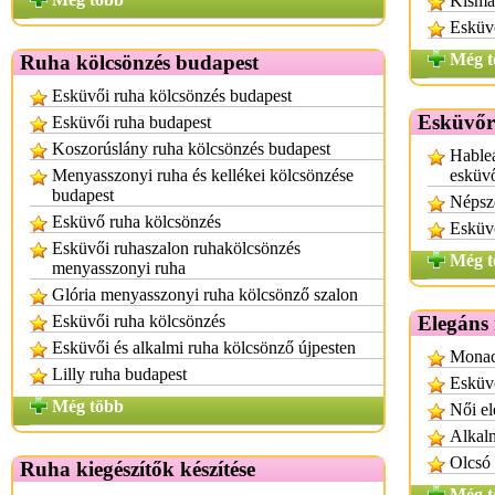
Kisma
Esküv
Még t
Ruha kölcsönzés budapest
Esküvői ruha kölcsönzés budapest
Esküvőr
Esküvői ruha budapest
Koszorúslány ruha kölcsönzés budapest
Hableá
Menyasszonyi ruha és kellékei kölcsönzése
esküv
budapest
Népsz
Esküvő ruha kölcsönzés
Esküv
Esküvői ruhaszalon ruhakölcsönzés
Még t
menyasszonyi ruha
Glória menyasszonyi ruha kölcsönző szalon
Esküvői ruha kölcsönzés
Elegáns
Esküvői és alkalmi ruha kölcsönző újpesten
Monac
Lilly ruha budapest
Esküvő
Még több
Női el
Alkalm
Olcsó 
Ruha kiegészítők készítése
Még t