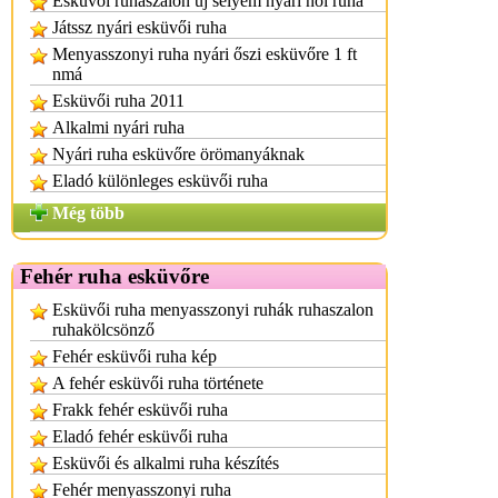
Esküvői ruhaszalon új selyem nyári női ruha
Játssz nyári esküvői ruha
Menyasszonyi ruha nyári őszi esküvőre 1 ft
nmá
Esküvői ruha 2011
Alkalmi nyári ruha
Nyári ruha esküvőre örömanyáknak
Eladó különleges esküvői ruha
Még több
Fehér ruha esküvőre
Esküvői ruha menyasszonyi ruhák ruhaszalon
ruhakölcsönző
Fehér esküvői ruha kép
A fehér esküvői ruha története
Frakk fehér esküvői ruha
Eladó fehér esküvői ruha
Esküvői és alkalmi ruha készítés
Fehér menyasszonyi ruha