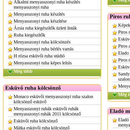
Alkalmi menyasszonyi ruha készítés
menyasszonyi ruha
Menyasszonyi ruha készítés
Piros ru
Menyasszonyi ruha készítése
Képek
Ázsia ruha kiegészítők üzleti listák
Piros
Ruha kiegészítők
Esküvő
Menyasszonyi ruha kölcsönzés
Piros 
Menyasszonyi ruha bérlés varrás
Elado 
H rózsa esküvői ruha stúdió
Piros 
Menyasszonyi ruha képes leírás
Esküvő
Még több
Sandy
szalo
Menye
Esküvő ruha kölcsönző
Még t
Monaco esküvői menyasszonyi ruha szalon
kölcsönző esküvő
Menyasszonyi ruhák esküvői ruhák
Eladó m
menyasszonyi ruhák 2011 kölcsönző
Eladó 
Esküvői ruha kölcsönző
menya
Mátka esküvői ruha kölcsönző