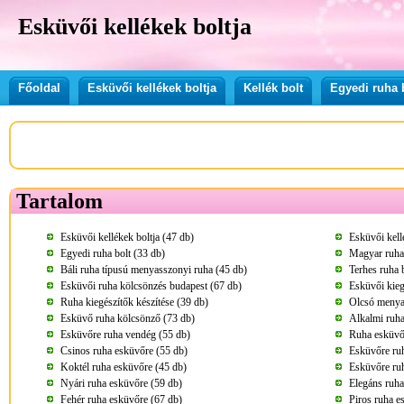
Esküvői kellékek boltja
Főoldal
Esküvői kellékek boltja
Kellék bolt
Egyedi ruha 
Tartalom
Esküvői kellékek boltja (47 db)
Esküvői kell
Egyedi ruha bolt (33 db)
Magyar ruha 
Báli ruha típusú menyasszonyi ruha (45 db)
Terhes ruha 
Esküvői ruha kölcsönzés budapest (67 db)
Esküvői kieg
Ruha kiegészítők készítése (39 db)
Olcsó menya
Esküvő ruha kölcsönző (73 db)
Alkalmi ruha
Esküvőre ruha vendég (55 db)
Ruha esküvő
Csinos ruha esküvőre (55 db)
Esküvőre ru
Koktél ruha esküvőre (45 db)
Esküvőre ru
Nyári ruha esküvőre (59 db)
Elegáns ruha
Fehér ruha esküvőre (67 db)
Piros ruha e