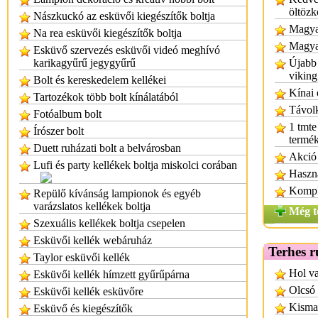
öltözk
Nászkuckó az esküvői kiegészítők boltja
Magyar
Na rea esküvői kiegészítők boltja
Magyar
Esküvő szervezés esküvői videó meghívó
karikagyűrű jegygyűrű
Újabb 
viking
Bolt és kereskedelem kellékei
Kínai 
Tartozékok több bolt kínálatából
Távolk
Fotóalbum bolt
1 tmte
Írószer bolt
termék
Duett ruházati bolt a belvárosban
Akció 
Lufi és party kellékek boltja miskolci corában
Haszna
Komple
Repülő kívánság lampionok és egyéb
varázslatos kellékek boltja
Még t
Szexuális kellékek boltja csepelen
Esküvői kellék webáruház
Terhes r
Taylor esküvői kellék
Hol va
Esküvői kellék hímzett gyűrűpárna
Olcsó
Esküvői kellék esküvőre
Kisma
Esküvő és kiegészítők