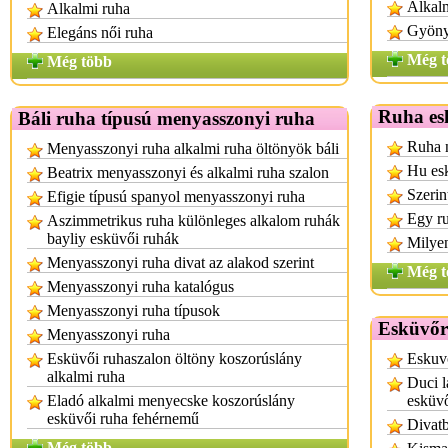
Alkal
Alkalmi ruha
Gyönyö
Elegáns női ruha
Még t
Még több
Ruha es
Báli ruha típusú menyasszonyi ruha
Ruha n
Menyasszonyi ruha alkalmi ruha öltönyök báli
Hu es
Beatrix menyasszonyi és alkalmi ruha szalon
Szerin
Efigie típusú spanyol menyasszonyi ruha
Egy r
Aszimmetrikus ruha különleges alkalom ruhák
bayliy esküvői ruhák
Milyen
Menyasszonyi ruha divat az alakod szerint
Még t
Menyasszonyi ruha katalógus
Menyasszonyi ruha típusok
Esküvőr
Menyasszonyi ruha
Esküvői ruhaszalon öltöny koszorúslány
Eskuv
alkalmi ruha
Duci l
Eladó alkalmi menyecske koszorúslány
esküv
esküvői ruha fehérnemű
Divatb
Még több