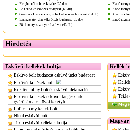
Elegáns női ruha esküvőre (65 db)
Eladó menya
Báli ruha kölcsönzés budapest (69 db)
Eladó menya
Gyermek koszorúslány ruha kölcsönzés budapest (54 db)
Koszorúslány
Szalagavató ruha kölcsönzés budapest (35 db)
Eladó alkalm
2011 menyasszonyi ruha divat (63 db)
Hirdetés
Esküvői kellékek boltja
Kellék b
Esküvő bolt budapest esküvő üzlet budapest
Esküvő
Kellék
Esküvői kellékek bolt
Esküvő
Kreatív hobby bolt és esküvői dekoráció
Tekla 
Esküvői kellékek esküvői kiegészítők
gyűrűpárna esküvői kesztyű
Még t
Lufi és party kellék bolt
Nicol esküvői bolt
Magyar 
Tekla esküvői kellékek boltja
Lampion dekoráció és kreatív hobbi bolt
Kedve