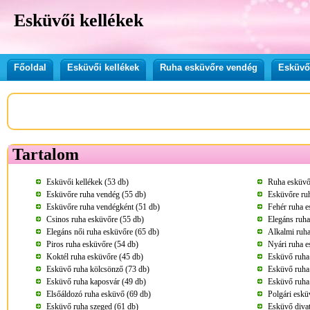
Esküvői kellékek
Főoldal
Esküvői kellékek
Ruha esküvőre vendég
Esküvő
Tartalom
Esküvői kellékek (53 db)
Ruha esküvő
Esküvőre ruha vendég (55 db)
Esküvőre ru
Esküvőre ruha vendégként (51 db)
Fehér ruha e
Csinos ruha esküvőre (55 db)
Elegáns ruha
Elegáns női ruha esküvőre (65 db)
Alkalmi ruha
Piros ruha esküvőre (54 db)
Nyári ruha e
Koktél ruha esküvőre (45 db)
Esküvő ruha
Esküvő ruha kölcsönző (73 db)
Esküvő ruha
Esküvő ruha kaposvár (49 db)
Esküvő ruha 
Elsőáldozó ruha esküvő (69 db)
Polgári eskü
Esküvő ruha szeged (61 db)
Esküvő divat