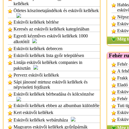
kellékek
Hableá
esküv
Ötletes köszönetajándékok és esküvői kellékek
Népsz
Esküvői kellékek bérlése
Esküv
Keresés az esküvői kellékek kategóriában
Esküvő
Egyedi kézműves esküvői kellékek 1000
Még t
alkotótól
Esküvöi kellékek debrecen
Fehér r
Esküvői kellékek lista győr településen
Listája esküvői kellékek companies in
Fehér 
pakisztán
A fehé
Perverz esküvői kellékek
Frakk 
Sápi jánosné mirtusz esküvői kellékek és
Eladó 
népviseleti fejdíszek
Esküvő
Esküvői kellékek bérbeadása és kölcsönzése
Fehér
Esküvői kellékek ebben az albumban különféle
Tuti t
Kert esküvői kellékek
Esküvő
Esküvő
Esküvői kellékek webáruháza
Magyaros esküvői kellékek gyűrűpárnák
Még t