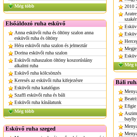
Még több
2010 
Aratre
szakér
Elsőáldozó ruha esküvő
Esküvő
Anna esküvői ruha és öltöny szalon anna
Esküvő
esküvői ruha és öltöny
Herce
Héra esküvői ruha szalon és jelmeztár
Megjel
Dorina esküvői ruha szalon
Esküv
Esküvői ruhaszalon öltöny koszorúslány
Még t
alkalmi ruha
Esküvő ruha kölcsönzés
Keresés az esküvői ruha kifejezésre
Báli ruh
Esküvői ruha katalógus
Menyas
Szaffi esküvői ruha és báli
Beatri
Esküvői ruha kínálatunk
Efigie
Még több
Aszimm
bayliy
Menyas
Esküvő ruha szeged
Menya