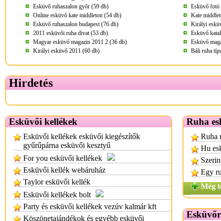
Esküvő ruhaszalon győr (59 db)
Esküvő fotó 
Online esküvő kate middleton (54 db)
Kate middlet
Esküvő ruhaszalon budapest (76 db)
Királyi eskü
2011 esküvői ruha divat (53 db)
Esküvő kata
Magyar esküvő magazin 2011 2 (36 db)
Esküvő maga
Királyi esküvő 2011 (60 db)
Báli ruha tí
Hirdetés
Esküvői kellékek
Ruha es
Esküvői kellékek esküvői kiegészítők
Ruha n
gyűrűpárna esküvői kesztyű
Hu es
For you esküvői kellékek
Szerin
Esküvői kellék webáruház
Egy r
Taylor esküvői kellék
Még t
Esküvői kellékek bolt
Party és esküvői kellékek vezúv kalmár kft
Esküvőr
Köszönetajándékok és egyébb esküvői