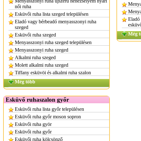
Menyasszonyi ruha újszerű nehézselyem nyári
Menya
női ruha
Menya
Esküvői ruha lista szeged településen
Eladó
Eladó vagy bérbeadó menyasszonyi ruha
esküv
szeged
Még t
Esküvői ruha szeged
Menyasszonyi ruha szeged településen
Menyasszonyi ruha szeged
Alkalmi ruha szeged
Molett alkalmi ruha szeged
Tiffany esküvöi és alkalmi ruha szalon
Még több
Esküvő ruhaszalon győr
Esküvői ruha lista győr településen
Esküvői ruha győr moson sopron
Esküvői ruha györ
Esküvői ruha győr
Esküvői ruha kölcsönző