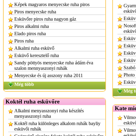
Képek magyaros menyecske ruha piros
Gyarma
esküvő
Piros menyecske ruha
Esküvő
Esküvőre piros ruha nagyon gáz
Nosoft
Piros alkalmi ruha
esküvő
Elado piros ruha
Esküv 
Piros ruha
Esküvő
Alkalmi ruha esküvő
Esküv
Esküvő keresztelő ruha
Esküvő
Sandy pöttyös menyecske ruha ádám éva
Szabó 
szalon mennyaszonyi ruhák
Photo 
Menyecske és új asszony ruha 2011
Esküvő
Még több
Még t
Koktél ruha esküvőre
Kate mi
Alkalmi menyasszonyi ruha készítés
menyasszonyi ruha
Vilmos
esküvő
Koktél ruha különleges alkalom ruhák bayliy
esküvői ruhák
Vilmos
esküvő