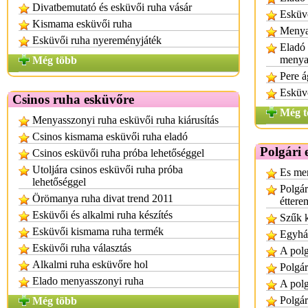
Divatbemutató és esküvői ruha vásár
Esküvő
Kismama esküvői ruha
Menya
Esküvői ruha nyereményjáték
Eladó 
menyas
Még több
Pere á
Esküvő
Csinos ruha esküvőre
Még t
Menyasszonyi ruha esküvői ruha kiárusítás
Csinos kismama esküvői ruha eladó
Polgári
Csinos esküvői ruha próba lehetőséggel
Utoljára csinos esküvői ruha próba
Es men
lehetőséggel
Polgár
Örömanya ruha divat trend 2011
éttere
Esküvői és alkalmi ruha készítés
Szűk k
Esküvői kismama ruha termék
Egyház
Esküvői ruha választás
A polg
Alkalmi ruha esküvőre hol
Polgár
Elado menyasszonyi ruha
A polg
Polgár
Még több