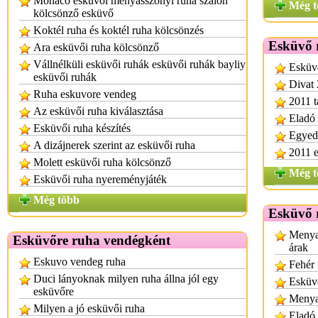
Monaco esküvői menyasszonyi ruha szalon
Még t
kölcsönző esküvő
Koktél ruha és koktél ruha kölcsönzés
Esküvő 
Ara esküvői ruha kölcsönző
Vállnélküli esküvői ruhák esküvői ruhák bayliy
Esküvő
esküvői ruhák
Divat 
Ruha eskuvore vendeg
2011 t
Az esküvői ruha kiválasztása
Eladó 
Esküvői ruha készítés
Egyedi
A dizájnerek szerint az esküvői ruha
2011 e
Molett esküvői ruha kölcsönző
Még t
Esküvői ruha nyereményjáték
Még több
Esküvő 
Menya
Esküvőre ruha vendégként
árak
Eskuvo vendeg ruha
Fehér 
Duci lányoknak milyen ruha állna jól egy
Esküvő
esküvőre
Menya
Milyen a jó esküvői ruha
Eladó 