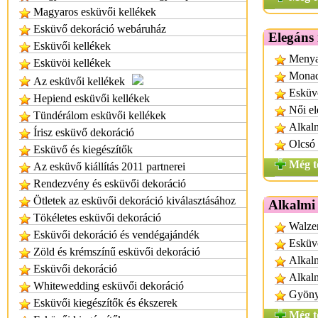
Magyaros esküvői kellékek
Esküvő dekoráció webáruház
Elegáns
Esküvői kellékek
Menya
Esküvöi kellékek
Monac
Az esküvői kellékek
Esküvő
Hepiend esküvői kellékek
Női el
Tündérálom esküvői kellékek
Alkalm
Írisz esküvő dekoráció
Olcsó 
Esküvő és kiegészítők
Még t
Az esküvő kiállítás 2011 partnerei
Rendezvény és esküvői dekoráció
Ötletek az esküvői dekoráció kiválasztásához
Alkalmi
Tökéletes esküvői dekoráció
Walzer
Esküvői dekoráció és vendégajándék
Esküvő
Zöld és krémszínű esküvői dekoráció
Alkalm
Esküvői dekoráció
Alkal
Whitewedding esküvői dekoráció
Gyönyö
Esküvői kiegészítők és ékszerek
Még t