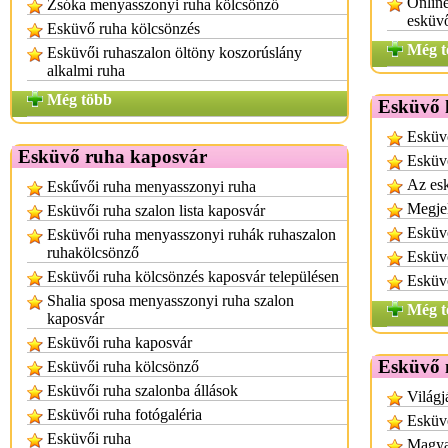
Online
Zsóka menyasszonyi ruha kölcsönző
esküv
Esküvő ruha kölcsönzés
Még t
Esküvői ruhaszalon öltöny koszorúslány
alkalmi ruha
Még több
Esküvő 
Esküv
Esküvő ruha kaposvár
Esküvő
Az esk
Eskűvői ruha menyasszonyi ruha
Megje
Esküvői ruha szalon lista kaposvár
Esküv
Esküvői ruha menyasszonyi ruhák ruhaszalon
ruhakölcsönző
Esküvő
Esküvői ruha kölcsönzés kaposvár településen
Esküv
Shalia sposa menyasszonyi ruha szalon
Még t
kaposvár
Esküvői ruha kaposvár
Esküvő 
Esküvői ruha kölcsönző
Esküvői ruha szalonba állások
Világj
Esküvői ruha fotógaléria
Esküv
Esküvői ruha
Magyar