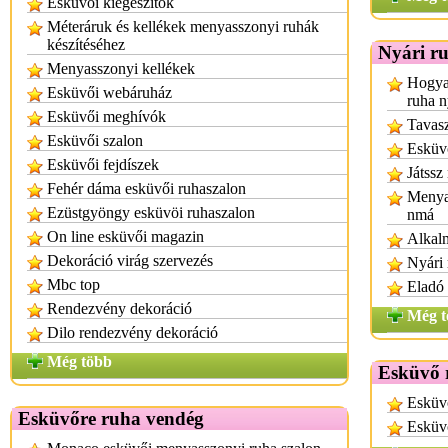
Esküvői kiegészítők
Méteráruk és kellékek menyasszonyi ruhák
készítéséhez
Nyári r
Menyasszonyi kellékek
Hogyan
Esküvői webáruház
ruha n
Esküvői meghívók
Tavasz
Esküvői szalon
Esküvő
Esküvői fejdíszek
Játssz
Fehér dáma esküvői ruhaszalon
Menyas
Ezüstgyöngy esküvöi ruhaszalon
nmá
On line esküvői magazin
Alkalm
Dekoráció virág szervezés
Nyári
Mbc top
Eladó 
Rendezvény dekoráció
Még t
Dilo rendezvény dekoráció
Még több
Esküvő 
Esküv
Esküvőre ruha vendég
Esküvő