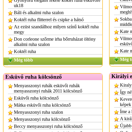
Gyönyörű elegáns fekete koktél ruha esküvőre
uk18
Vilmos
meghí
Báli és alkalmi ruha szalon
Sokba 
Koktél ruha flitterrel és csipke a hátsó
middle
Az ezüst szandálhoz milyen színű koktél ruha
Kate m
megy
Vilmos
Don corleone szőrme irha bőrruházat öltöny
esküv
alkalmi ruha szalon
Kate m
Koktél ruha
Még t
Még több
Királyi 
Esküvő ruha kölcsönző
Kiraly
Menyasszonyi ruhák esküvői ruhák
menyasszonyi ruhák 2011 kölcsönző
Így né
Esküvői ruha kölcsönző
Kevere
képek
Mátka esküvői ruha kölcsönző
Íme a 
Menyasszonyi ruha szalon
A kirá
Menyasszonyi ruha kölcsönző
Újabb 
Beccy menyasszonyi ruha kölcsönző