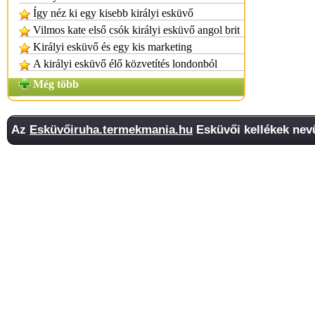
Így néz ki egy kisebb királyi esküvő
Vilmos kate első csók királyi esküvő angol brit
Királyi esküvő és egy kis marketing
A királyi esküvő élő közvetítés londonból
Még több
Az
Esküvőiruha.termekmania.hu
Esküvői kellékek nevű