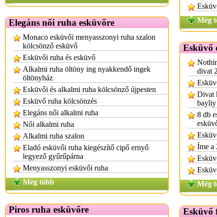
Esküvő
Még t
Elegáns női ruha esküvőre
Monaco esküvői menyasszonyi ruha szalon
kölcsönző esküvő
Esküvő 
Esküvői ruha és esküvő
Nothin
Alkalmi ruha öltöny ing nyakkendő ingek
divat 
öltönyház
Esküvő
Esküvői és alkalmi ruha kölcsönző újpesten
Divat 
Esküvő ruha kölcsönzés
bayliy
Elegáns női alkalmi ruha
8 db e
esküv
Női alkalmi ruha
Esküvő
Alkalmi ruha szalon
Íme a 
Eladó esküvői ruha kiegészítő cipő ernyő
legyező gyűrűpárna
Esküvő
Menyasszonyi esküvői ruha
Esküvő
Még több
Még t
Piros ruha esküvőre
Esküvő f