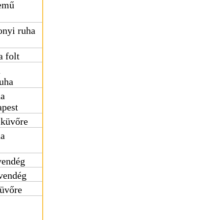
nemű
nyi ruha
 folt
ú
uha
ha
apest
sküvőre
ha
vendég
vendég
küvőre