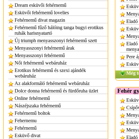
Dream esküvői fehérnemű
Esküvő
Esküvői fehérnemű lovelies
Menya
Fehérnemű divat magazin
Eladó 
Fehérnemű fűző hálóing tanga bugyi erotikus
Esküvő
ruhák harisnyatartó
Menya
Új triumph menyasszonyi fehérnemű szett
Eladó 
Menyasszonyi fehérnemű árak
menyas
Menyasszonyi fehérnemű
Pere á
Női fehérnemű webáruház
Esküvő
Erotikus fehérnemű és szexi ajándék
Még t
webáruház
Az alakformáló fehérnemű webáruház
Fehér g
Dolce donna fehérnemű és fürdőruha üzlet
Online fehérnemű
Esküvő
Nászéjszaka fehérnemű
Csípőv
Fehérnemű boltok
Menya
Fehernemu
Esküvő
Fehérnemű
Menya
Esküvő divat
Eladó 