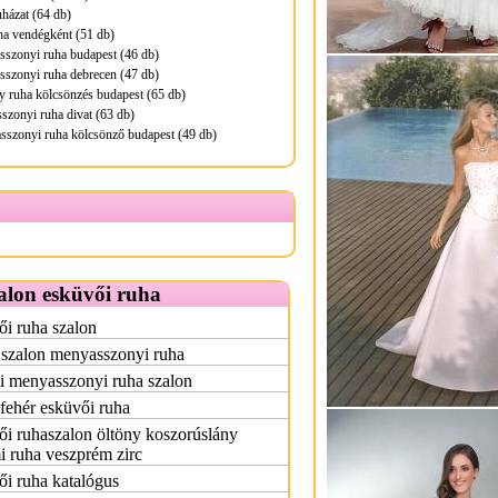
uházat (64 db)
ha vendégként (51 db)
sszonyi ruha budapest (46 db)
sszonyi ruha debrecen (47 db)
 ruha kölcsönzés budapest (65 db)
zonyi ruha divat (63 db)
sszonyi ruha kölcsönző budapest (49 db)
alon esküvői ruha
i ruha szalon
 szalon menyasszonyi ruha
i menyasszonyi ruha szalon
fehér esküvői ruha
i ruhaszalon öltöny koszorúslány
i ruha veszprém zirc
i ruha katalógus