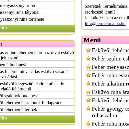
 menyasszonyi ruha
Szeretnél Termékmánia.
szerkesztő lenni?
szonyi ruha fátyollal
Jelentkezz ezen az emai
asszonyi ruha története
Info@termekmania.hu
öbb
Menü
t
Esküvői fehér
ás online fehérnemű áruház divat esküvő
 jelmez női
Fehér szalon es
nemű budapest
Fehér menyassz
ás fehérnemű vasarlas esküvő vásárlási
Fehér ruha esk
 vásárlási
Fehér alkalmi r
esküvői kiegészítő eladó cipő eladó
 eladó fehérnemű
Esküvő ruha ár
ői szalonok budapest
Esküvői fehérn
ői fehérnemű szalonok budapesten
Fehér gyöngy e
ői fehérnemű termék
ruhaszalon
öbb
Fehér ruha mos