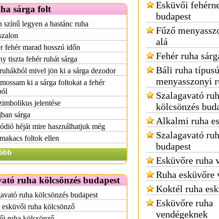
Esküvői fehér
ha sárga folt
budapest
 színű legyen a hastánc ruha
Fűző menyasszo
szalon
alá
r fehér marad hosszú időn
Fehér ruha sárga
y tiszta fehér ruhát sárga
Báli ruha típus
ruhákból mivel jön ki a sárga dezodor
menyasszonyi r
mossam ki a sárga foltokat a fehér
ból
Szalagavató ru
zimbolikus jelentése
kölcsönzés bud
jban sárga
Alkalmi ruha e
dió héját mire használhatjuk még
Szalagavató ru
 makacs foltok ellen
budapest
öbb
Esküvőre ruha 
Ruha esküvőre 
ató ruha kölcsönzés budapest
Koktél ruha es
avató ruha kölcsönzés budapest
Esküvőre ruha
 esküvői ruha kölcsönző
vendégeknek
ői ruha kölcsönző