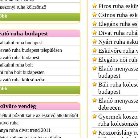
Piros ruha eskü
sszonyi ruha kölcsönző
Csinos ruha es
öbb
Elegáns ruha e
Divat ruha ruhá
vató ruha budapest
Nyári ruha esk
alkalmi ruha budapest
Esküvőre ruha 
avató ruha budapest településen
avató ruha budapest
Elegáns női ruh
alkalmi ruha bolt
Eladó menyassz
i ruha bolt budapesten
budapest
avató ruha kölcsönzése
Báli ruha kölcs
öbb
budapest
Eladó menyassz
küvőre vendég
debrecen
élkül pózolt katie az esküvő alkalmából
Gyermek koszo
kuvo ruha
ruha kölcsönzé
ya ruha divat trend 2011
Koszorúslány r
tetek milyen ez a ruha esküvőre