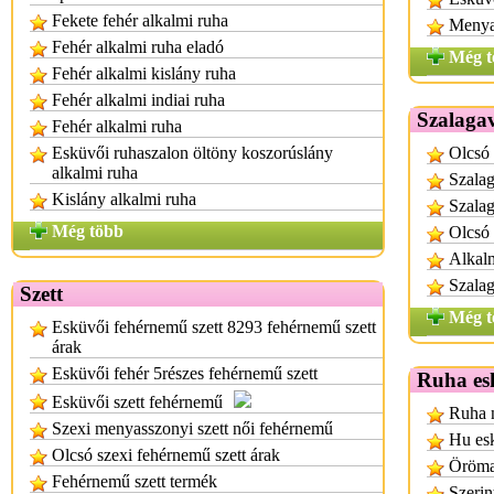
Fekete fehér alkalmi ruha
Menya
Fehér alkalmi ruha eladó
Még t
Fehér alkalmi kislány ruha
Fehér alkalmi indiai ruha
Szalaga
Fehér alkalmi ruha
Esküvői ruhaszalon öltöny koszorúslány
Olcsó 
alkalmi ruha
Szalag
Kislány alkalmi ruha
Szalag
Még több
Olcsó 
Alkalm
Szalag
Szett
Még t
Esküvői fehérnemű szett 8293 fehérnemű szett
árak
Esküvői fehér 5részes fehérnemű szett
Ruha es
Esküvői szett fehérnemű
Ruha n
Szexi menyasszonyi szett női fehérnemű
Hu es
Olcsó szexi fehérnemű szett árak
Öröman
Fehérnemű szett termék
Szerin