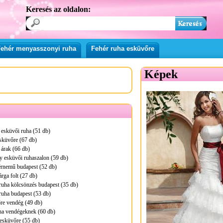
Keresés az oldalon:
ehér menyasszonyi ruha
Fehér ruha esküvőre
Képek
 esküvői ruha (51 db)
sküvőre (67 db)
árak (66 db)
 esküvői ruhaszalon (59 db)
érnemű budapest (52 db)
rga folt (27 db)
ruha kölcsönzés budapest (35 db)
ruha budapest (53 db)
re vendég (49 db)
ha vendégeknek (60 db)
esküvőre (55 db)