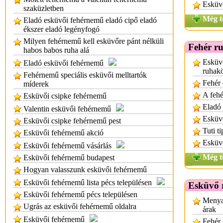
Esküv
szaküzletben
Még t
Eladó esküvői fehérnemű eladó cipő eladó
ékszer eladó legényfogó
Milyen fehérnemű kell esküvőre pánt nélküli
Fehér r
habos babos ruha alá
Esküv
Eladó esküvői fehérnemű
ruhak
Fehérnemű speciális esküvői melltartók
Fehér 
míderek
A fehé
Esküvői csipke fehérnemű
Eladó 
Valentin esküvői fehérnemű
Esküvő
Esküvői csipke fehérnemű pest
Tuti t
Esküvői fehérnemű akció
Esküvő
Esküvői fehérnemű vásárlás
Még t
Esküvői fehérnemű budapest
Hogyan valasszunk esküvői fehérnemű
Esküvői fehérnemű lista pécs településen
Esküvő 
Esküvői fehérnemű pécs településen
Menya
Ugrás az esküvői fehérnemű oldalra
árak
Esküvői fehérnemű
Fehér 