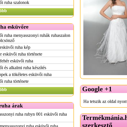
ői ruha szalonok
öbb
uha esküvőre
ői ruha menyasszonyi ruhák ruhaszalon
ölcsönző
esküvői ruha kép
r esküvői ruha története
fehér esküvői ruha
i és alkalmi ruha készítés
ippek a tökéletes esküvői ruha
i ruha története
Google +1
öbb
Ha tetszik az oldal nyom
ruha árak
sszonyi ruha rubyn 001 esküvői ruha
Termékmánia.
szerkesztő
menyasszonyi ruha esküvői ruha