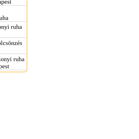
apest
uha
nyi ruha
ölcsönzés
onyi ruha
pest