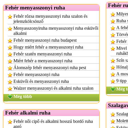
Fehér ru
Fehér menyasszonyi ruha
Milyen
Fehér rózsa menyasszonyi ruha szalon és
Ruha 
jelemzkölcsönző
A fehé
Menyasszonyiruha menyasszonyi ruha esküvői
alkalmi
Törvén
Fehér menyasszonyi ruha budapest
Fehér 
Hogy miért fehér a menyasszonyi ruha
Mivel 
ruhák
Fehér szatén menyasszonyi ruha
Szín s
Miért fehér a menyasszonyi ruha
Hónal
Álomszép fehér menyasszonyi ruha pest
A mosó
Fehér menyasszonyi ruha
9 tipp
Esküvői és menyasszonyi ruha
Walzer menyasszonyi és alkalmi ruha szalon
Még t
Még több
Szalagav
Fehér alkalmi ruha
Szalag
Molett
Fehér női cipő és alkalmi hosszú bordó ruha
apró
Esküv