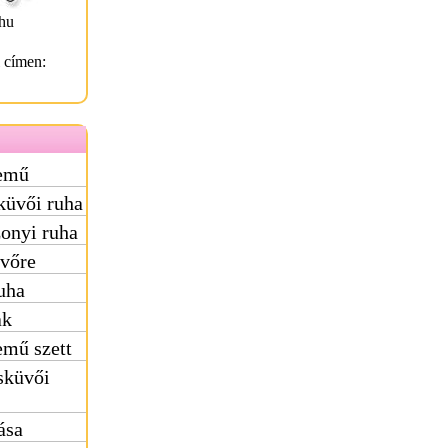
hu
l címen:
nemű
küvői ruha
onyi ruha
üvőre
uha
ak
emű szett
sküvői
ása