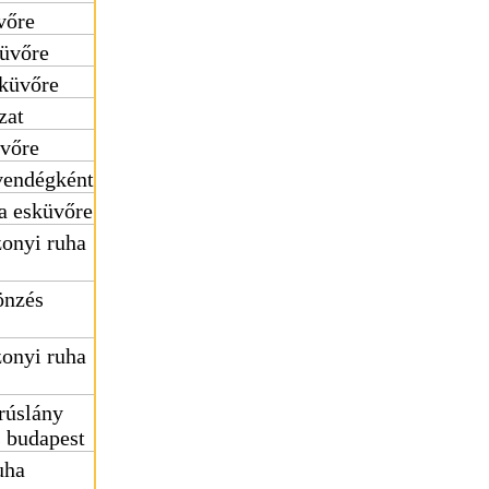
vőre
küvőre
sküvőre
zat
üvőre
vendégként
a esküvőre
onyi ruha
önzés
onyi ruha
rúslány
s budapest
uha