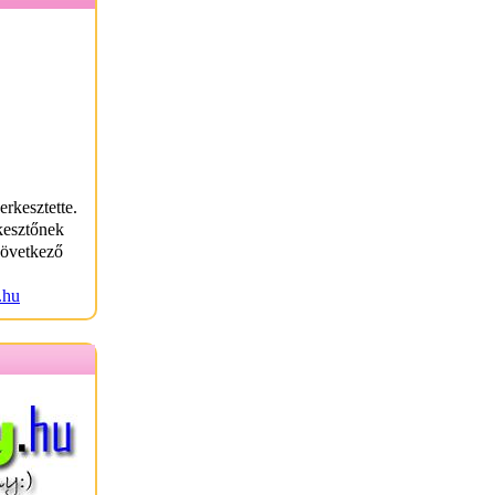
erkesztette.
kesztőnek
következő
.hu