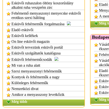
Esküvői ruhaszalon öltöny koszorúslány
Eladó
alkalmi ruha veszprém zirc
Menyas
Fehérnemő menyaszonyi menyecske esküvői
A meny
erotikus szexi hálóing
Még t
Esküvői fehérneműk forgalmazása
Eladó esküvői
Esküvői kellékek
Budapes
On line esküvői magazin
Vásárl
Esküvőt tervezünk esküvői portál
ékszer
Esküvői szolgáltatók katalógusa
Fehér
Esküvői fehérneműcsodák
Vásárl
akciók
Mi van a ruha alatt
Eladó 
Szexi menyasszonyi fehérneműk
ékszer
Kontyok és fehérneműk a nagy
Esküv
Különleges fehérneműk
Esküv
Nemzetközi divat
Esküv
Amikor a menyasszony levetkőzik
Még t
Még több