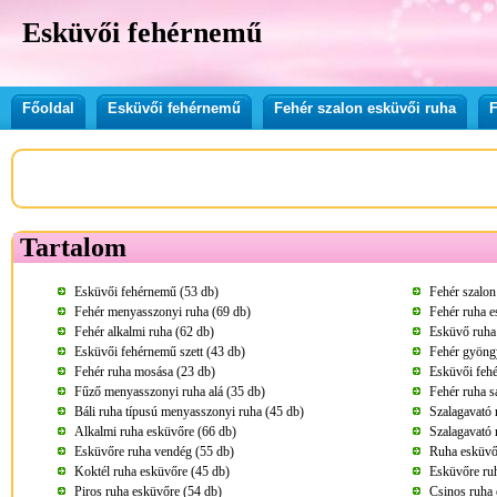
Esküvői fehérnemű
Főoldal
Esküvői fehérnemű
Fehér szalon esküvői ruha
F
Tartalom
Esküvői fehérnemű (53 db)
Fehér szalon
Fehér menyasszonyi ruha (69 db)
Fehér ruha e
Fehér alkalmi ruha (62 db)
Esküvő ruha 
Esküvői fehérnemű szett (43 db)
Fehér gyöngy
Fehér ruha mosása (23 db)
Esküvői feh
Fűző menyasszonyi ruha alá (35 db)
Fehér ruha sá
Báli ruha típusú menyasszonyi ruha (45 db)
Szalagavató 
Alkalmi ruha esküvőre (66 db)
Szalagavató 
Esküvőre ruha vendég (55 db)
Ruha esküvő
Koktél ruha esküvőre (45 db)
Esküvőre ru
Piros ruha esküvőre (54 db)
Csinos ruha 