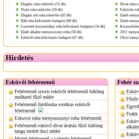
Elegáns ruha esküvőre (52 db)
Divat ruha r
Nyári ruha esküvőre (59 db)
Esküvőre ru
Elegáns női ruha esküvőre (65 db)
Eladó menya
Báli ruha kölcsönzés budapest (69 db)
Eladó menya
Gyermek koszorúslány ruha kölcsönzés budapest (54 db)
Koszorúslány
Eladó alkalmi menyasszonyi ruha (58 db)
2011 menyass
Esküvői ruha kölcsönzés budapest (67 db)
Olcsó menya
Hirdetés
Esküvői fehérnemű
Fehér sz
Fehérnemű szexis esküvői fehérnemű hálóing
Esküvő
melltartó fűző míder
Fűzős
Fehérnemű fürdőruha erotikus esküvői
Egyed
fehérnemű
Frakk 
Eskuvoi ruha menyasszonyi ruha fehérnemű
Esküvő
Fehérnemű esküvő divat áruház fűző hálóing
alkalm
tanga molett duci míder
Esküvő
Molett fehérnemű a valentin fehérnemű