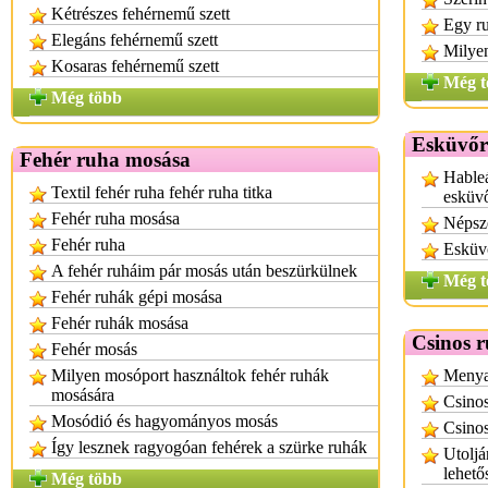
Kétrészes fehérnemű szett
Egy r
Elegáns fehérnemű szett
Milyen
Kosaras fehérnemű szett
Még t
Még több
Esküvőr
Fehér ruha mosása
Hableá
Textil fehér ruha fehér ruha titka
esküv
Fehér ruha mosása
Népsz
Fehér ruha
Esküv
A fehér ruháim pár mosás után beszürkülnek
Még t
Fehér ruhák gépi mosása
Fehér ruhák mosása
Csinos 
Fehér mosás
Milyen mosóport használtok fehér ruhák
Menyas
mosására
Csino
Mosódió és hagyományos mosás
Csinos
Így lesznek ragyogóan fehérek a szürke ruhák
Utoljá
lehető
Még több