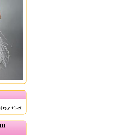
j egy +1-et!
hu