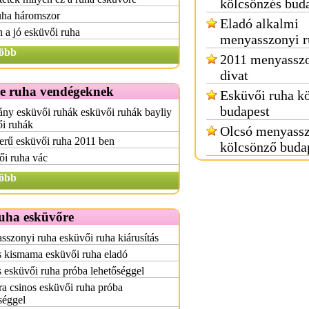
kölcsönzés bud
uha háromszor
Eladó alkalmi
 a jó esküvői ruha
menyasszonyi r
öbb
2011 menyasszo
divat
e ruha vendégeknek
Esküvői ruha k
budapest
ny esküvői ruhák esküvői ruhák bayliy
ői ruhák
Olcsó menyassz
erű esküvői ruha 2011 ben
kölcsönző buda
ői ruha vác
öbb
ruha esküvőre
szonyi ruha esküvői ruha kiárusítás
s kismama esküvői ruha eladó
 esküvői ruha próba lehetőséggel
ra csinos esküvői ruha próba
séggel