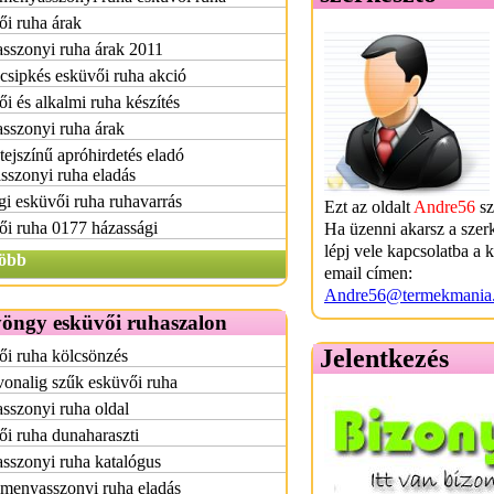
i ruha árak
sszonyi ruha árak 2011
csipkés esküvői ruha akció
i és alkalmi ruha készítés
sszonyi ruha árak
tejszínű apróhirdetés eladó
szonyi ruha eladás
gi esküvői ruha ruhavarrás
Ezt az oldalt
Andre56
sz
i ruha 0177 házassági
Ha üzenni akarsz a szer
lépj vele kapcsolatba a 
öbb
email címen:
Andre56@termekmania
yöngy esküvői ruhaszalon
Jelentkezés
i ruha kölcsönzés
onalig szűk esküvői ruha
sszonyi ruha oldal
i ruha dunaharaszti
sszonyi ruha katalógus
menyasszonyi ruha eladás