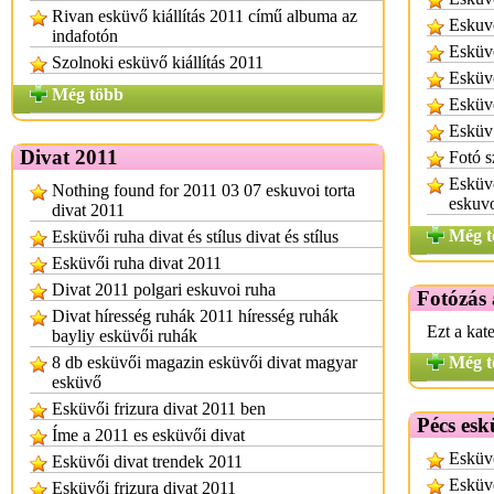
Rivan esküvő kiállítás 2011 című albuma az
Eskuv
indafotón
Esküvő
Szolnoki esküvő kiállítás 2011
Esküvő
Még több
Esküvő
Esküv 
Divat 2011
Fotó s
Esküvő
Nothing found for 2011 03 07 eskuvoi torta
eskuv
divat 2011
Még t
Esküvői ruha divat és stílus divat és stílus
Esküvői ruha divat 2011
Divat 2011 polgari eskuvoi ruha
Fotózás 
Divat híresség ruhák 2011 híresség ruhák
Ezt a kat
bayliy esküvői ruhák
8 db esküvői magazin esküvői divat magyar
Még t
esküvő
Esküvői frizura divat 2011 ben
Pécs esk
Íme a 2011 es esküvői divat
Esküvő
Esküvői divat trendek 2011
Esküvő
Esküvői frizura divat 2011