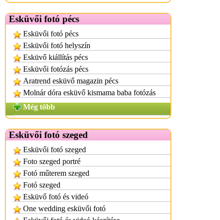
Esküvői fotó pécs
Esküvői fotó pécs
Esküvői fotó helyszín
Esküvő kiállítás pécs
Esküvői fotózás pécs
Aratrend esküvő magazin pécs
Molnár dóra esküvő kismama baba fotózás
Még több
Esküvői fotó szeged
Esküvői fotó szeged
Foto szeged portré
Fotó műterem szeged
Fotó szeged
Esküvő fotó és videó
One wedding esküvői fotó