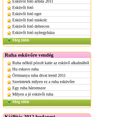
Esküvői fotó árlista 2011
Esküvői fotó
Esküvői fotó eger
Esküvői fotó miskolc
Esküvői fotó debrecen
Esküvői fotó nyíregyháza
Még több
Ruha esküvőre vendég
Ruha nélkül pózolt katie az esküvő alkalmából
Hu eskuvo ruha
Örömanya ruha divat trend 2011
Szerintetek milyen ez a ruha esküvőre
Egy ruha háromszor
Milyen a jó esküvői ruha
Még több
Kiállítás 2012 budapest