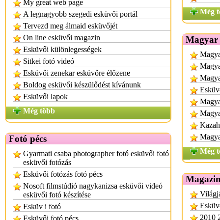
My great web page
Még t
A legnagyobb szegedi esküvői portál
Tervezd meg álmaid esküvőjét
On line esküvői magazin
Magyar 
Esküvői különlegességek
Magyar
Sitkei fotó videó
Magya
Esküvői zenekar esküvőre élőzene
Magya
Boldog esküvői készülődést kívánunk
Esküv
Esküvői lapok
Magya
Még több
Magyar
Kazah
Magya
Fotó pécs
Még t
Gyarmati csaba photographer fotó esküvői fotó
esküvői fotózás
Esküvői fotózás fotó pécs
Magazin
Nosoft filmstúdió nagykanizsa esküvői videó
Világj
esküvői fotó készítése
Esküv
Esküv i fotó
2010 
Esküvői fotó pécs