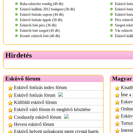
Ruha esküvőre vendég (49 db)
Esküvő fotóz
Esküvő kiállítás 2012 budapest (36 db)
Esküvő fotóz
Esküvő fotózás sopron (44 db)
Esküvő fotóz
Esküvő fotózás tippek (50 db)
Pécs esküvői
Esküvői fotó pécs (36 db)
Szeged esküv
Esküvői fotó szeged (45 db)
Vác esküvői 
Kreatív esküvői fotó (46 db)
Esküvő kiáll
Hirdetés
Esküvő fórum
Magyar 
Esküvő fotózás index fórum
Kisalf
Íme a 
Esküvő fotózás fórum
Eskuvo
Külföldi esküvő fórum
Onlin
Esküvő váró fórum és meghivó készitése
Esküv
Csodaszép esküvő fórum
Turisz
Hevesi esküvő fórum
Inter
Esküvő helyett szórakozni ment crystal harris