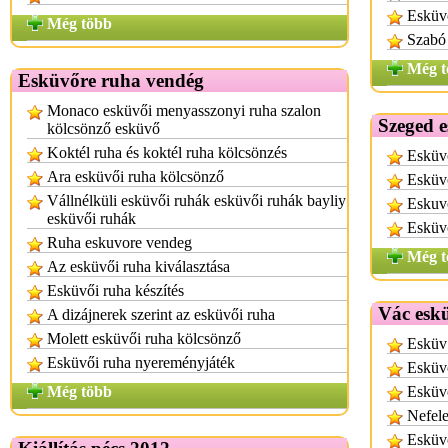
Esküvő
Még több
Szabó 
Még t
Esküvőre ruha vendég
Monaco esküvői menyasszonyi ruha szalon
Szeged e
kölcsönző esküvő
Koktél ruha és koktél ruha kölcsönzés
Esküvő
Ara esküvői ruha kölcsönző
Esküvő
Vállnélküli esküvői ruhák esküvői ruhák bayliy
Eskuvo
esküvői ruhák
Esküv
Ruha eskuvore vendeg
Még t
Az esküvői ruha kiválasztása
Esküvői ruha készítés
Vác eskü
A dizájnerek szerint az esküvői ruha
Molett esküvői ruha kölcsönző
Esküv 
Esküvői ruha nyereményjáték
Esküvő
Még több
Esküv
Nefele
Esküvő