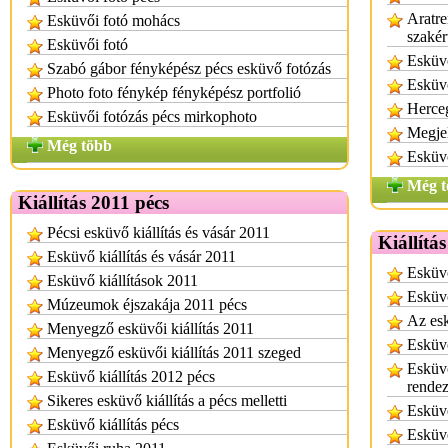
Aratre
Esküvői fotó mohács
szakér
Esküvői fotó
Esküvő
Szabó gábor fényképész pécs esküvő fotózás
Esküvő
Photo foto fénykép fényképész portfolió
Herce
Esküvői fotózás pécs mirkophoto
Megjel
Még több
Esküv
Még t
Kiállítás 2011 pécs
Pécsi esküvő kiállítás és vásár 2011
Kiállítá
Esküvő kiállítás és vásár 2011
Esküvő
Esküvő kiállítások 2011
Esküvő
Múzeumok éjszakája 2011 pécs
Az esk
Menyegző esküvői kiállítás 2011
Esküvő
Menyegző esküvői kiállítás 2011 szeged
Esküvő
Esküvő kiállítás 2012 pécs
rende
Sikeres esküvő kiállítás a pécs melletti
Esküvő
Esküvő kiállítás pécs
Esküvő