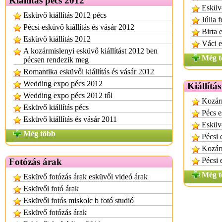
Kiállítás pécs 2012
Esküv
Esküvő kiállítás 2012 pécs
Júlia 
Pécsi esküvő kiállítás és vásár 2012
Birta 
Esküvő kiállítás 2012
Váci e
A kozármislenyi esküvő kiállítást 2012 ben
Még t
pécsen rendezik meg
Romantika esküvői kiállítás és vásár 2012
Wedding expo pécs 2012
Kiállítás
Wedding expo pécs 2012 től
Kozárm
Esküvő kiállítás pécs
Pécs e
Esküvő kiállítás és vásár 2011
Esküvő
Még több
Pécsi 
Kozárm
Pécsi 
Fotózás árak
Még t
Esküvő fotózás árak esküvői videó árak
Esküvői fotó árak
Esküvői fotós miskolc b fotó studió
Esküvő fotózás árak