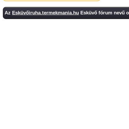
Az
Esküvőiruha.termekmania.hu
Esküvő fórum nevű ol