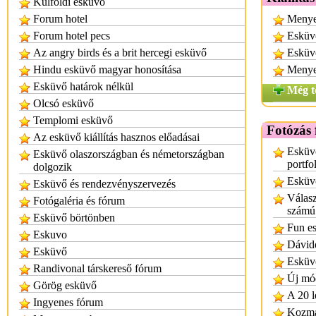
Külföldi esküvő
Forum hotel
Menyeg
Forum hotel pecs
Esküvő
Az angry birds és a brit hercegi esküvő
Esküv
Hindu esküvő magyar honosítása
Menyeg
Esküvő határok nélkül
Még t
Olcsó esküvő
Templomi esküvő
Fotózás
Az esküvő kiállítás hasznos előadásai
Esküvő
Esküvő olaszországban és németországban
portfo
dolgozik
Esküvő
Esküvő és rendezvényszervezés
Válasz
Fotógaléria és fórum
számú
Esküvő börtönben
Fun es
Eskuvo
Dávide
Esküvő
Esküvő
Randivonal társkereső fórum
Új mód
Görög esküvő
A 20 l
Ingyenes fórum
Kozma 