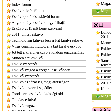
Magazi
Index fórum
Esküvői fotós fórum
Még t
Esküvőportál és esküvői fórum
Angol királyi esküvő nagy felhajtás
2011
Esküvő 2011 mit kéne szervezni
Londo
2011 júniusi esküvő
2011 
Technológiai kihívás lesz a brit királyi esküvő
Mennyi
Vírus cunamit indított el a brit királyi esküvő
Esküvő
Jót tett a királyi esküvő a londoni gazdaságnak
Esküv
Minden ami esküvő
Samsu
Esküv szervezés
felvét
Esküvő szeged a szegedi esküvőportál
Esküvő
Esküvő szervezés
Esküvő
Esküvö és házasság magyarországon
2011 e
Esküvő tervezési segédlet
Kaurad
Csodaszép esküvő közösségi oldala
Még t
Oneday esküvő
Esküvő magazin
Kiállítá