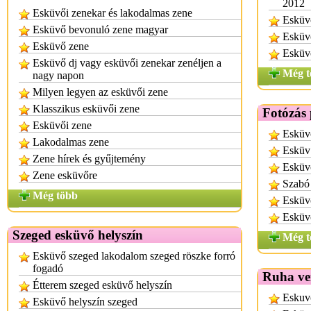
2012
Esküvői zenekar és lakodalmas zene
Esküvő
Esküvő bevonuló zene magyar
Esküvő
Esküvő zene
Esküvő
Esküvő dj vagy esküvői zenekar zenéljen a
Még t
nagy napon
Milyen legyen az esküvői zene
Klasszikus esküvői zene
Fotózás 
Esküvői zene
Esküvő
Lakodalmas zene
Esküv 
Zene hírek és gyűjtemény
Esküvő
Zene esküvőre
Szabó 
Még több
Esküvő
Esküvő
Szeged esküvő helyszín
Még t
Esküvő szeged lakodalom szeged röszke forró
fogadó
Ruha ve
Étterem szeged esküvő helyszín
Eskuv
Esküvő helyszín szeged