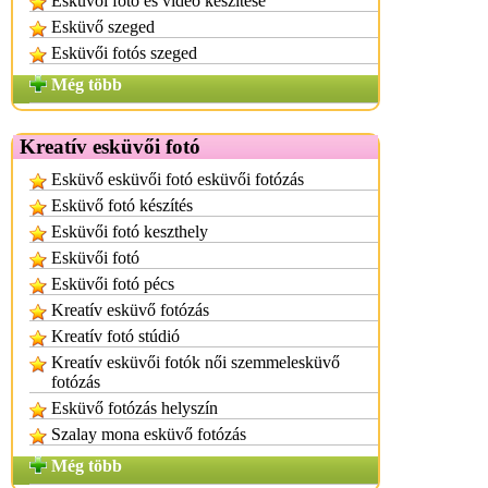
Esküvői fotó és videó készítése
Esküvő szeged
Esküvői fotós szeged
Még több
Kreatív esküvői fotó
Esküvő esküvői fotó esküvői fotózás
Esküvő fotó készítés
Esküvői fotó keszthely
Esküvői fotó
Esküvői fotó pécs
Kreatív esküvő fotózás
Kreatív fotó stúdió
Kreatív esküvői fotók női szemmelesküvő
fotózás
Esküvő fotózás helyszín
Szalay mona esküvő fotózás
Még több