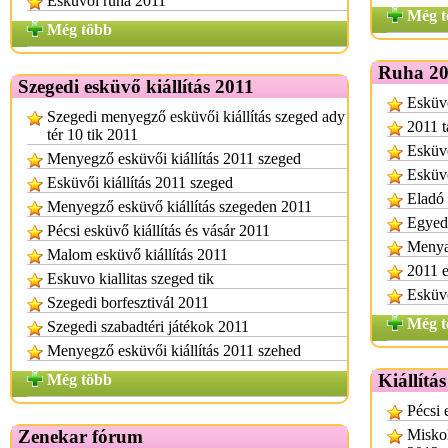
Esküvői ruha 2011
Még t
Még több
Ruha 20
Szegedi esküvő kiállítás 2011
Esküvő
Szegedi menyegző esküvői kiállítás szeged ady
2011 t
tér 10 tik 2011
Esküvő
Menyegző esküvői kiállítás 2011 szeged
Esküvő
Esküvői kiállítás 2011 szeged
Eladó 
Menyegző esküvő kiállítás szegeden 2011
Egyedi
Pécsi esküvő kiállítás és vásár 2011
Menya
Malom esküvő kiállítás 2011
2011 e
Eskuvo kiallitas szeged tik
Esküv
Szegedi borfesztivál 2011
Még t
Szegedi szabadtéri játékok 2011
Menyegző esküvői kiállítás 2011 szehed
Kiállítá
Még több
Pécsi 
Zenekar fórum
Miskol