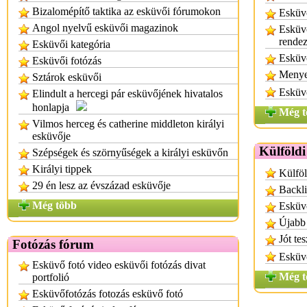
Bizalomépítő taktika az esküvői fórumokon
Esküvő
Angol nyelvű esküvői magazinok
Esküvő
rende
Esküvői kategória
Esküvő
Esküvői fotózás
Menyeg
Sztárok esküvői
Esküvő
Elindult a hercegi pár esküvőjének hivatalos
honlapja
Még t
Vilmos herceg és catherine middleton királyi
esküvője
Külföld
Szépségek és szörnyűségek a királyi esküvőn
Királyi tippek
Külfö
29 én lesz az évszázad esküvője
Backli
Még több
Esküvő
Újabb 
Jót te
Fotózás fórum
Esküvő
Esküvő fotó video esküvői fotózás divat
Még t
portfolió
Esküvőfotózás fotozás esküvő fotó