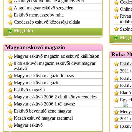
A királyi esküvő ihlette a gumióvszert
Cegléd
Angol magyar esküvő szegeden
Online
Esküvő menyasszoby ruha
Rivan 
indafo
Csodaszép esküvő közösségi oldala
Szolno
Még több
Még t
Magyar esküvő magazin
Ruha 20
Magyar esküvő magazin az esküvő kiállításon
8 db esküvői magazin esküvői divat magyar
Esküvő
esküvő
2011 t
Magyar esküvő magazin fotózás
Esküvő
Magyar esküvő magazin
Esküvő
Esküvő magazin
Eladó 
Magyar esküvő 2006 2 című könyv rendelés
Egyedi
Magyar esküvő 2006 1 tél tavasz
Esküvő bevonuló zene magyar
Menya
Kazah esküvő magyar szemmel
2011 e
Magyar esküvő
Esküv