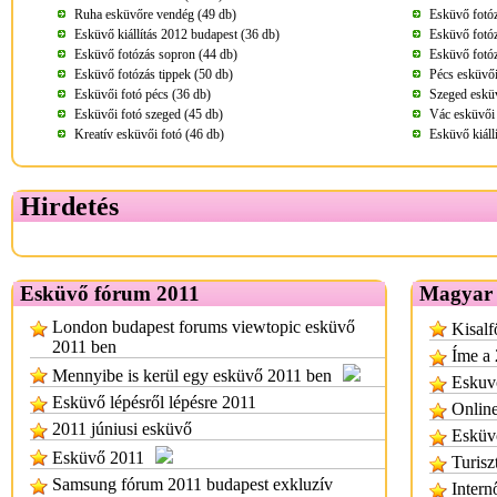
Ruha esküvőre vendég (49 db)
Esküvő fotóz
Esküvő kiállítás 2012 budapest (36 db)
Esküvő fotóz
Esküvő fotózás sopron (44 db)
Esküvő fotóz
Esküvő fotózás tippek (50 db)
Pécs esküvői
Esküvői fotó pécs (36 db)
Szeged esküv
Esküvői fotó szeged (45 db)
Vác esküvői 
Kreatív esküvői fotó (46 db)
Esküvő kiáll
Hirdetés
Esküvő fórum 2011
Magyar 
London budapest forums viewtopic esküvő
Kisalf
2011 ben
Íme a 
Mennyibe is kerül egy esküvő 2011 ben
Eskuvo
Esküvő lépésről lépésre 2011
Onlin
2011 júniusi esküvő
Esküv
Esküvő 2011
Turisz
Samsung fórum 2011 budapest exkluzív
Inter