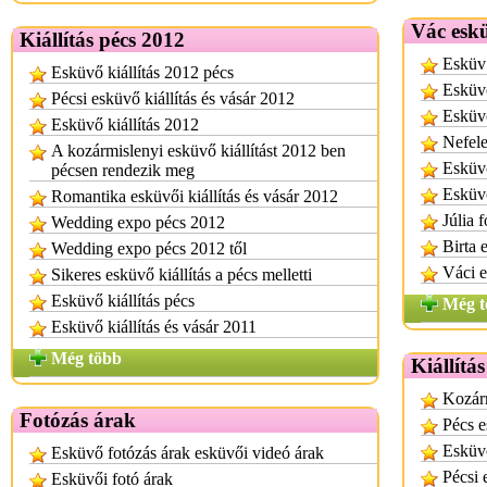
Vác eskü
Kiállítás pécs 2012
Esküv 
Esküvő kiállítás 2012 pécs
Esküvő
Pécsi esküvő kiállítás és vásár 2012
Esküv
Esküvő kiállítás 2012
Nefele
A kozármislenyi esküvő kiállítást 2012 ben
Esküvő
pécsen rendezik meg
Esküv
Romantika esküvői kiállítás és vásár 2012
Júlia 
Wedding expo pécs 2012
Birta 
Wedding expo pécs 2012 től
Váci e
Sikeres esküvő kiállítás a pécs melletti
Esküvő kiállítás pécs
Még t
Esküvő kiállítás és vásár 2011
Még több
Kiállítás
Kozárm
Fotózás árak
Pécs e
Esküvő
Esküvő fotózás árak esküvői videó árak
Pécsi 
Esküvői fotó árak