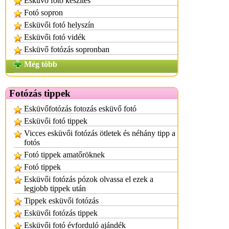
Esküvő fotó készítés
Fotó sopron
Esküvői fotó helyszín
Esküvői fotó vidék
Esküvő fotózás sopronban
Még több
Fotózás tippek
Esküvőfotózás fotozás esküvő fotó
Esküvői fotó tippek
Vicces esküvői fotózás ötletek és néhány tipp a
fotós
Fotó tippek amatőröknek
Fotó tippek
Esküvői fotózás pózok olvassa el ezek a
legjobb tippek után
Tippek esküvői fotózás
Esküvői fotózás tippek
Esküvői fotó évforduló ajándék