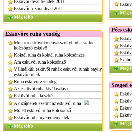
Esküvői divat trendek 2011
Esküvő
Esküvői frizura divat 2011
Még t
Még több
Pécs esk
Esküvőre ruha vendég
Esküvő
Monaco esküvői menyasszonyi ruha szalon
Esküvő
kölcsönző esküvő
Esküvő
Koktél ruha és koktél ruha kölcsönzés
Szabó 
Ara esküvői ruha kölcsönző
Még t
Vállnélküli esküvői ruhák esküvői ruhák bayliy
esküvői ruhák
Ruha eskuvore vendeg
Szeged e
Az esküvői ruha kiválasztása
Esküvő
Esküvői ruha készítés
Esküvő
A dizájnerek szerint az esküvői ruha
Eskuvo
Molett esküvői ruha kölcsönző
Esküv
Esküvői ruha nyereményjáték
Még t
Még több