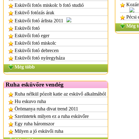
Kozárm
Esküvői fotós miskolc b fotó studió
Esküvő fotózás árak
Pécsi 
Esküvői fotó árlista 2011
Még t
Esküvői fotó
Esküvői fotó eger
Esküvői fotó miskolc
Esküvői fotó debrecen
Esküvői fotó nyíregyháza
Még több
Ruha esküvőre vendég
Ruha nélkül pózolt katie az esküvő alkalmából
Hu eskuvo ruha
Örömanya ruha divat trend 2011
Szerintetek milyen ez a ruha esküvőre
Egy ruha háromszor
Milyen a jó esküvői ruha