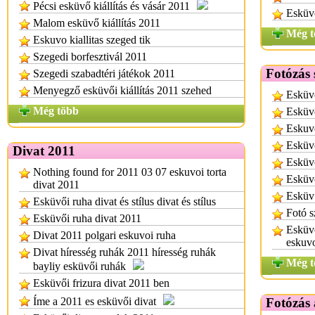
Pécsi esküvő kiállítás és vásár 2011
Esküvő
Malom esküvő kiállítás 2011
Még t
Eskuvo kiallitas szeged tik
Szegedi borfesztivál 2011
Fotózás 
Szegedi szabadtéri játékok 2011
Menyegző esküvői kiállítás 2011 szehed
Esküvő
Még több
Esküvő
Eskuv
Esküvő
Divat 2011
Esküvő
Nothing found for 2011 03 07 eskuvoi torta
Esküvő
divat 2011
Esküv 
Esküvői ruha divat és stílus divat és stílus
Fotó s
Esküvői ruha divat 2011
Esküvő
Divat 2011 polgari eskuvoi ruha
eskuv
Divat híresség ruhák 2011 híresség ruhák
Még t
bayliy esküvői ruhák
Esküvői frizura divat 2011 ben
Íme a 2011 es esküvői divat
Fotózás 