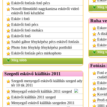
Esküvő
Esküvői fotózás fotó pécs
Még t
Nosoft filmstúdió nagykanizsa esküvői videó
esküvői fotó készítése
Esküv i fotó
Ruha ve
Esküvői fotó pécs
Eskuv
Esküvői fotó mohács
A dizá
Esküvői fotó
Esküv
Szabó gábor fényképész pécs esküvő fotózás
Esküvő
Photo foto fénykép fényképész portfolió
Még t
Esküvői fotózás pécs mirkophoto
Még több
Fotózás 
Fotó e
Szegedi esküvő kiállítás 2011
család
Szegedi menyegző esküvői kiállítás szeged ady
Esküvő
tér 10 tik 2011
Esküvő
Menyegző esküvői kiállítás 2011 szeged
Kovide
Esküvői kiállítás 2011 szeged
Profi 
Menyegző esküvő kiállítás szegeden 2011
1001 e