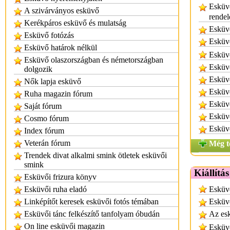
Esküvő
A szivárványos esküvő
rendel
Kerékpáros esküvő és mulatság
Esküvő
Esküvő fotózás
Esküvő
Esküvő határok nélkül
Esküvő
Esküvő olaszországban és németországban
Esküvő
dolgozik
Esküvő
Nők lapja esküvő
Esküvő
Ruha magazin fórum
Esküvő
Saját fórum
Esküvő
Cosmo fórum
Esküvő
Index fórum
Veterán fórum
Még t
Trendek divat alkalmi smink ötletek esküvői
smink
Kiállítá
Esküvői frizura könyv
Esküvői ruha eladó
Esküvő
Linképítőt keresek esküvői fotós témában
Esküvő
Esküvői tánc felkészítő tanfolyam óbudán
Az esk
On line esküvői magazin
Esküvő