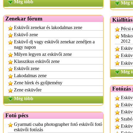
Még több
Még t
Zenekar fórum
Kiállítá
Esküvői zenekar és lakodalmas zene
Pécsi 
Esküvő zene
Miskol
2012
Esküvő dj vagy esküvői zenekar zenéljen a
nagy napon
Esküvő
Milyen legyen az esküvői zene
Esküvő
Klasszikus esküvői zene
Esküvő
Esküvői zene
Még t
Lakodalmas zene
Zene hírek és gyűjtemény
Fotózás 
Zene esküvőre
Esküvő
Még több
Esküv 
Esküvő
Fotó pécs
Szabó 
Gyarmati csaba photographer fotó esküvői fotó
Esküvő
esküvői fotózás