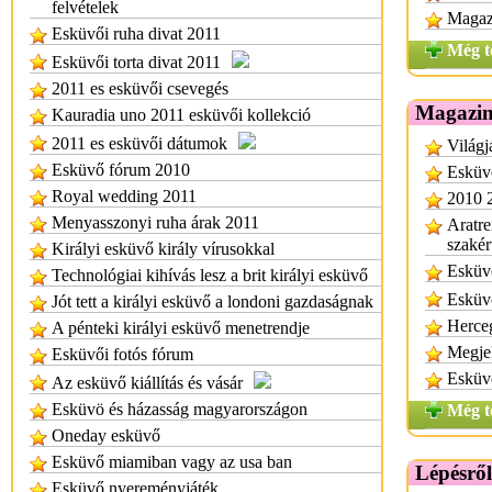
felvételek
Magazi
Esküvői ruha divat 2011
Még t
Esküvői torta divat 2011
2011 es esküvői csevegés
Magazin
Kauradia uno 2011 esküvői kollekció
2011 es esküvői dátumok
Világj
Esküvő fórum 2010
Esküv
Royal wedding 2011
2010 
Menyasszonyi ruha árak 2011
Aratre
szakér
Királyi esküvő király vírusokkal
Esküvő
Technológiai kihívás lesz a brit királyi esküvő
Esküvő
Jót tett a királyi esküvő a londoni gazdaságnak
Herce
A pénteki királyi esküvő menetrendje
Megjel
Esküvői fotós fórum
Esküv
Az esküvő kiállítás és vásár
Esküvö és házasság magyarországon
Még t
Oneday esküvő
Esküvő miamiban vagy az usa ban
Lépésről
Esküvő nyereményjáték