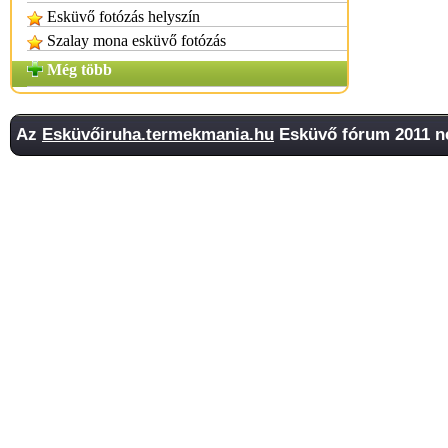
Esküvő fotózás helyszín
Szalay mona esküvő fotózás
Még több
Az
Esküvőiruha.termekmania.hu
Esküvő fórum 2011 ne