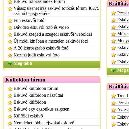
Esküvő fotózás index fórum
Kiállítá
Válasz üzenet írás esküvő fotózás fórum 40275
Pécsi 
számú bejegyzésére
Esküvő
Fun esküvői fotó
Esküvő
Dávideo esküvői fotó és videó
Múzeu
Esküvő szeged a szegedi esküvői weboldal
Menyeg
Új módi kínában a meztelen esküvői fotó
Esküvő
A 20 legrosszabb esküvői fotó
Esküvő
Kozma judit eskuvoi foto
Esküv
Még több
Még t
Külföldön fórum
Kiállítá
Esküvő külföldön fórum
Esküvő külföldön nászúttal
Trend 
Esküvő külföldön
Pécsi 
Esküvő egy egzotikus szigeten
Az esk
Külföldi esküvő
Esküvő
Nem lehet többet éjszakai esküvő
Esküvő