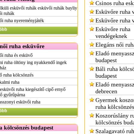
Csinos ruha es
lküli esküvői ruhák esküvői ruhák bayliy
Esküvőre ruha 
ői ruhák
Esküvőre ruha 
ői ruha nyereményjáték
Esküvőre ruha
öbb
vendégeknek
Elegáns női ruh
női ruha esküvőre
Eladó menyassz
i ruha és esküvő
budapest
i ruha öltöny ing nyakkendő ingek
yház
Báli ruha kölcs
ő ruha kölcsönzés
budapest
kalmi ruha
Eladó menyassz
esküvői ruha kiegészítő cipő ernyő
debrecen
ző gyűrűpárna
Gyermek koszo
sszonyi esküvői ruha
ruha kölcsönzé
öbb
Koszorúslány r
kölcsönzés bud
a kölcsönzés budapest
Szalagavató ru