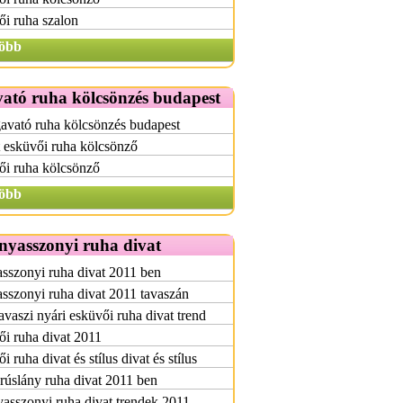
i ruha szalon
öbb
ató ruha kölcsönzés budapest
avató ruha kölcsönzés budapest
 esküvői ruha kölcsönző
ői ruha kölcsönző
öbb
nyasszonyi ruha divat
sszonyi ruha divat 2011 ben
szonyi ruha divat 2011 tavaszán
avaszi nyári esküvői ruha divat trend
i ruha divat 2011
i ruha divat és stílus divat és stílus
úslány ruha divat 2011 ben
sszonyi ruha divat trendek 2011