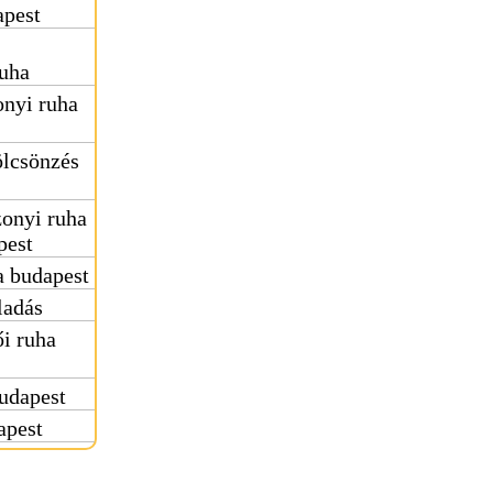
apest
uha
nyi ruha
ölcsönzés
onyi ruha
pest
 budapest
ladás
i ruha
udapest
apest