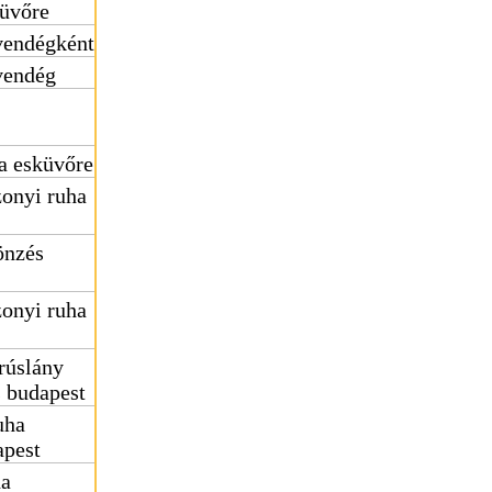
küvőre
vendégként
vendég
a esküvőre
onyi ruha
önzés
onyi ruha
rúslány
s budapest
uha
apest
ha