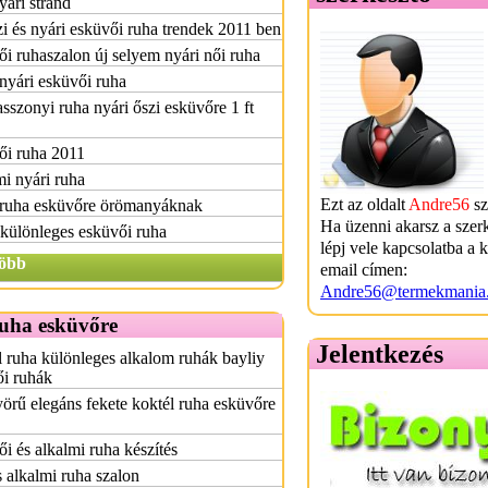
yári strand
i és nyári esküvői ruha trendek 2011 ben
i ruhaszalon új selyem nyári női ruha
 nyári esküvői ruha
szonyi ruha nyári őszi esküvőre 1 ft
ői ruha 2011
i nyári ruha
Ezt az oldalt
Andre56
sz
 ruha esküvőre örömanyáknak
Ha üzenni akarsz a szer
különleges esküvői ruha
lépj vele kapcsolatba a 
öbb
email címen:
Andre56@termekmania
ruha esküvőre
Jelentkezés
 ruha különleges alkalom ruhák bayliy
ői ruhák
rű elegáns fekete koktél ruha esküvőre
i és alkalmi ruha készítés
s alkalmi ruha szalon