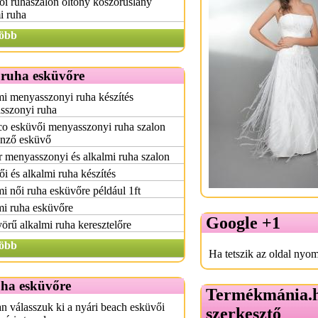
i ruhaszalon öltöny koszorúslány
i ruha
öbb
 ruha esküvőre
i menyasszonyi ruha készítés
sszonyi ruha
o esküvői menyasszonyi ruha szalon
önző esküvő
 menyasszonyi és alkalmi ruha szalon
i és alkalmi ruha készítés
i női ruha esküvőre például 1ft
mi ruha esküvőre
Google +1
rű alkalmi ruha keresztelőre
öbb
Ha tetszik az oldal nyom
uha esküvőre
Termékmánia.
 válasszuk ki a nyári beach esküvői
szerkesztő