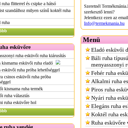
 ruha flitterrel és csipke a hátsó
Szeretnél Termékmánia.
st szandálhoz milyen színű koktél ruha
szerkesztő lenni?
Jelentkezz ezen az emai
 ruha
Info@termekmania.hu
öbb
Menü
ruha esküvőre
Eladó esküvői 
szonyi ruha esküvői ruha kiárusítás
Báli ruha típus
s kismama esküvői ruha eladó
menyasszonyi r
 esküvői ruha próba lehetőséggel
Fehér ruha esk
ra csinos esküvői ruha próba
Alkalmi ruha e
séggel
ői kismama ruha termék
Piros ruha eskü
i ruha választás
Nyári ruha esk
i ruha esküvőre hol
Elegáns ruha e
öbb
Koktél ruha es
Ruha esküvőre 
e ruha vendég