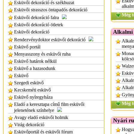
Esküvő
Esküvői dekoráció és székhuzat
alkalm
Esküvői strasszos öntapadós dekoráció
Még t
Esküvői dekoráció falra
Esküvői dekoráció ötletek
Alkalmi
Esküvői dekoráció
Rendezvénydoktor esküvői dekoráció
Alkalm
menya
Esküvő portál
Monac
Menyasszony és esküvői ruha
kölcs
Esküvő határok nélkül
Walzer
Esküvő a hazasodunk
Esküvő
Esküvő
Alkalm
Szegedi esküvő
Alkal
Kecskeméti esküvő
Gyönyö
Esküvő nyíregyháza
Még t
Eladó a keresztapa című film esküvői
jelenetének színhelye
Avagy eladó esküvői holmik
Nyári r
Virág dekoráció
Hogyan
Esküvőportál és esküvői fórum