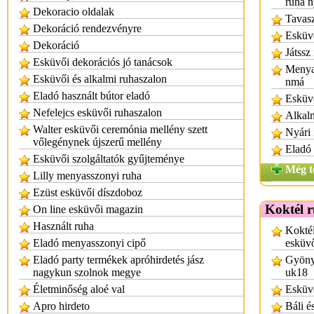
ruha n
Dekoracio oldalak
Tavasz
Dekoráció rendezvényre
Esküvő
Dekoráció
Játssz
Esküvői dekorációs jó tanácsok
Menyas
Esküvői és alkalmi ruhaszalon
nmá
Eladó használt bútor eladó
Esküv
Nefelejcs esküvői ruhaszalon
Alkalm
Walter esküvői ceremónia mellény szett
Nyári
vőlegénynek újszerű mellény
Eladó 
Esküvői szolgáltatók gyűjteménye
Még t
Lilly menyasszonyi ruha
Ezüst esküvői díszdoboz
Koktél 
On line esküvői magazin
Használt ruha
Koktél
Eladó menyasszonyi cipő
esküv
Eladó party termékek apróhirdetés jász
Gyönyö
nagykun szolnok megye
uk18
Életminőség aloé val
Esküvő
Apro hirdeto
Báli é