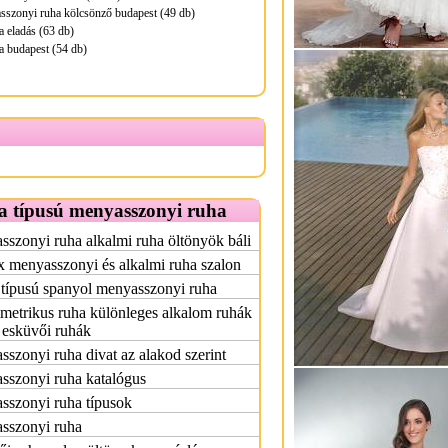
sszonyi ruha kölcsönző budapest (49 db)
a eladás (63 db)
a budapest (54 db)
a típusú menyasszonyi ruha
szonyi ruha alkalmi ruha öltönyök báli
x menyasszonyi és alkalmi ruha szalon
 típusú spanyol menyasszonyi ruha
etrikus ruha különleges alkalom ruhák
 esküvői ruhák
szonyi ruha divat az alakod szerint
sszonyi ruha katalógus
sszonyi ruha típusok
sszonyi ruha