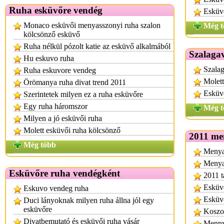
Ruha esküvőre vendég
Esküvő
Monaco esküvői menyasszonyi ruha szalon
Még t
kölcsönző esküvő
Ruha nélkül pózolt katie az esküvő alkalmából
Szalagav
Hu eskuvo ruha
Szalag
Ruha eskuvore vendeg
Molett
Örömanya ruha divat trend 2011
Esküv
Szerintetek milyen ez a ruha esküvőre
Egy ruha háromszor
Még t
Milyen a jó esküvői ruha
Molett esküvői ruha kölcsönző
2011 me
Még több
Menya
Menyas
Esküvőre ruha vendégként
2011 t
Esküvő
Eskuvo vendeg ruha
Esküvő
Duci lányoknak milyen ruha állna jól egy
esküvőre
Koszor
Divatbemutató és esküvői ruha vásár
Mennya