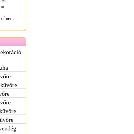
hu
l címen:
dekoráció
ú
uha
üvőre
sküvőre
vőre
üvőre
sküvőre
küvőre
vendég