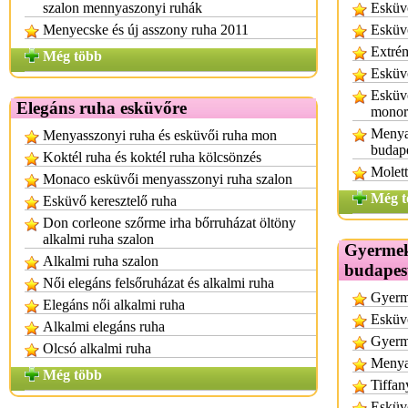
szalon mennyaszonyi ruhák
Esküvő
Menyecske és új asszony ruha 2011
Esküvő
Extrém
Még több
Esküvő
Esküvő
Elegáns ruha esküvőre
monor
Menyas
Menyasszonyi ruha és esküvői ruha mon
budap
Koktél ruha és koktél ruha kölcsönzés
Molett
Monaco esküvői menyasszonyi ruha szalon
Még t
Esküvő keresztelő ruha
Don corleone szőrme irha bőrruházat öltöny
alkalmi ruha szalon
Gyermek
Alkalmi ruha szalon
budapes
Női elegáns felsőruházat és alkalmi ruha
Gyerm
Elegáns női alkalmi ruha
Esküvő
Alkalmi elegáns ruha
Gyerm
Olcsó alkalmi ruha
Menya
Még több
Tiffan
Esküv