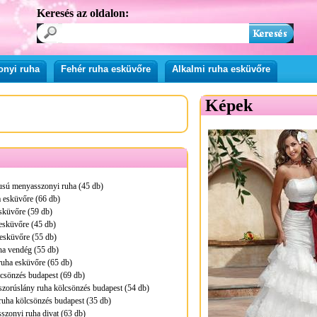
Keresés az oldalon:
onyi ruha
Fehér ruha esküvőre
Alkalmi ruha esküvőre
Képek
pusú menyasszonyi ruha (45 db)
 esküvőre (66 db)
sküvőre (59 db)
esküvőre (45 db)
esküvőre (55 db)
ha vendég (55 db)
ruha esküvőre (65 db)
lcsönzés budapest (69 db)
zorúslány ruha kölcsönzés budapest (54 db)
ruha kölcsönzés budapest (35 db)
zonyi ruha divat (63 db)