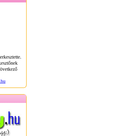
erkesztette.
kesztőnek
következő
.hu