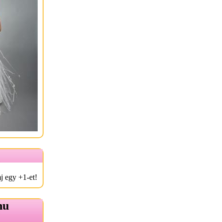
j egy +1-et!
hu