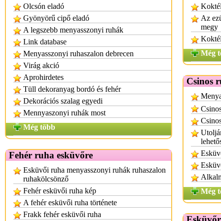
Olcsón eladó
Koktél
Gyönyörű cipő eladó
Az ezü
megy
A legszebb menyasszonyi ruhák
Koktél
Link database
Még t
Menyasszonyi ruhaszalon debrecen
Virág akció
Aprohirdetes
Csinos 
Tüll dekoranyag bordó és fehér
Menyas
Dekorációs szalag egyedi
Csino
Mennyaszonyi ruhák most
Csinos
Még több
Utoljá
lehető
Esküv
Fehér ruha esküvőre
Esküvő
Esküvői ruha menyasszonyi ruhák ruhaszalon
Alkalm
ruhakölcsönző
Fehér esküvői ruha kép
Még t
A fehér esküvői ruha története
Frakk fehér esküvői ruha
Esküvőr