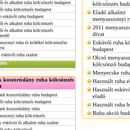
i és alkalmi ruha kölcsönzés budapest
kölcsönzés bud
i ruha kölcsönzés budapest
Eladó alkalmi
 esküvői ruha budapest
menyasszonyi r
i és alkalmi ruha kölcsönzés
2011 menyasszo
i és alkalmi ruha kölcsönzés
divat
ierdő
Esküvői ruha k
szonyi ruha és kellékei kölcsönzése
est
budapest
 esküvői ruha szalon
Olcsó menyassz
öbb
kölcsönző buda
Menyecske ruha
 koszorúslány ruha kölcsönzés
Használt ruha e
t
Használt esküvő
ek koszorúslány ruha budapest
eladó
i ruha kölcsönzés budapest
Használt ruha b
ek koszorúslány ruha
Ruha akció bud
sszonyi ruha kölcsönzés
y esküvöi és alkalmi ruha szalon
ői ruha kölcsönző