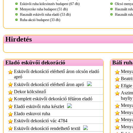
Esküvői ruha kölcsönzés budapest (67 db)
Olcsó menya
Menyecske ruha budapest (51 db)
Használt ruh
Használt esküvői ruha eladó (53 db)
Használt ruh
Ruha akció budapest (33 db)
Hirdetés
Eladó esküvői dekoráció
Báli ruh
Esküvői dekoráció elérhető áron olcsón eladó
Menyas
apró
Beatri
Esküvői dekoráció elérhető áron apró
Efigie
Dekor kölcsönző
Aszimm
bayliy
Komplett esküvői dekoráció féláron eladó
Menyas
Eladó esküvői ruha készlet
Menya
Elado eskuvoi ruha
Menya
Esküvői dekoráció vác 4784
Menya
Esküvői dekoráció rendelhető textil