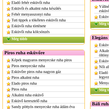
Eladó fehér esküvői ruha
Vállné
Esküvői és alkalmi ruha készítés
esküv
Fehér menyasszonyi ruha
Esküv
Tuti tippek a tökéletes esküvői ruha
Még t
Esküvői ruha története
Esküvői ruha kölcsönzés
Elegáns 
Még több
Esküvő
Alkalm
Piros ruha esküvőre
öltön
Képek magyaros menyecske ruha piros
Esküv
Piros menyecske ruha
Női al
Esküvőre piros ruha nagyon gáz
Eladó 
legye
Piros alkalmi ruha
Menya
Elado piros ruha
Piros ruha
Még t
Alkalmi ruha esküvő
Esküvő keresztelő ruha
Báli ruh
Sandy pöttyös menyecske ruha ádám éva