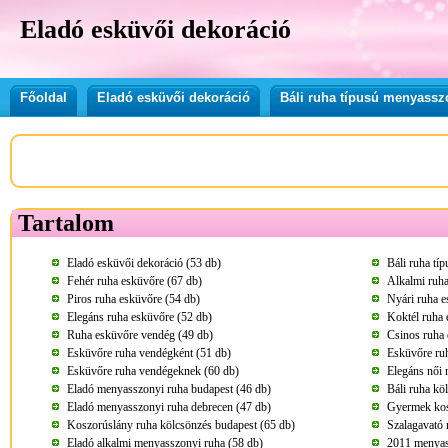
Eladó esküvői dekoráció
Főoldal
Eladó esküvői dekoráció
Báli ruha típusú menyassz
Tartalom
Eladó esküvői dekoráció (53 db)
Báli ruha tí
Fehér ruha esküvőre (67 db)
Alkalmi ruha
Piros ruha esküvőre (54 db)
Nyári ruha e
Elegáns ruha esküvőre (52 db)
Koktél ruha 
Ruha esküvőre vendég (49 db)
Csinos ruha 
Esküvőre ruha vendégként (51 db)
Esküvőre ru
Esküvőre ruha vendégeknek (60 db)
Elegáns női 
Eladó menyasszonyi ruha budapest (46 db)
Báli ruha kö
Eladó menyasszonyi ruha debrecen (47 db)
Gyermek kos
Koszorúslány ruha kölcsönzés budapest (65 db)
Szalagavató 
Eladó alkalmi menyasszonyi ruha (58 db)
2011 menyass