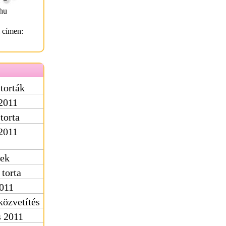
hu
l címen:
torták
 2011
torta
 2011
zek
torta
011
közvetítés
s 2011