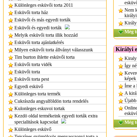
esküv
Különleges esküvői torta 2011
Nem le
Esküvői torta ház
királyi
Esküvői és más egyedi torták
Király
Esküvői és egyedi torták
Még t
Melyik esküvői torta illik hozzád
Esküvői torta ajánlatkérés
Királyi 
Milyen esküvői torta állványt válasszunk
Tim burton ihlette esküvői torta
Kiraly
Esküvői torta vidék
Így né
Esküvői torta
Kevere
képek
Esküvői torta pest
Íme a 
Egyedi esküvő
A kirá
Különleges torta termék
Újabb 
Cukrászda angyalföldön torta rendelés
Online
Kulonleges eskuvoi tortak
esküv
Kezdö oldal termékeink egyedi torták extra
specialitások kapcsolat
Még t
Különleges esküvő
Tejszínes gyümölcsös menyasszonyi torta a