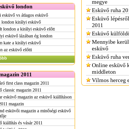
megye
esküvő london
Esküvő ruha 20
i esküvő vs átlagos esküvő
Esküvő lépésről
london királyi esküvő
2011
t london a királyi esküvő előtt
Esküvő külföld
lyi esküvő lázában ég london
Mennyibe kerül
m kate a királyi esküvő
esküvő
 az esküvő előtti
Esküvő ruha ve
öbb
Online esküvő 
middleton
magazin 2011
Vilmos herceg 
áró first class magazin 2011
ő classic magazin 2011
 esküvő magazin az esküvő kiállításon
2011 magazin
nd esküvői magazin a minőségi esküvő
tője
 kiállítás és vásár 2011