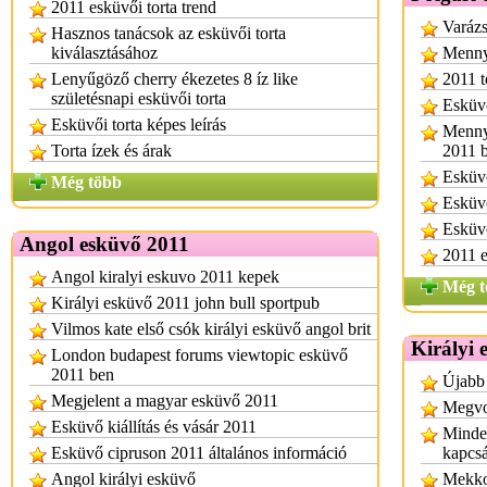
2011 esküvői torta trend
Varázs
Hasznos tanácsok az esküvői torta
kiválasztásához
Mennyi
Lenyűgöző cherry ékezetes 8 íz like
2011 t
születésnapi esküvői torta
Esküv
Esküvői torta képes leírás
Mennyi
Torta ízek és árak
2011 
Esküvő
Még több
Esküv
Esküvő
Angol esküvő 2011
2011 e
Angol kiralyi eskuvo 2011 kepek
Még t
Királyi esküvő 2011 john bull sportpub
Vilmos kate első csók királyi esküvő angol brit
Királyi 
London budapest forums viewtopic esküvő
2011 ben
Újabb 
Megjelent a magyar esküvő 2011
Megvol
Esküvő kiállítás és vásár 2011
Minden
Esküvő cipruson 2011 általános információ
kapcs
Angol királyi esküvő
Mekkor