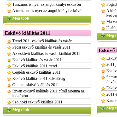
Turizmus is nyer az angol királyi esküvőn
Fogadá
A turizmus is nyer az angol királyi esküvőn
A kirá
kedve
Még több
Ma van
Újabb 
Esküvő kiállítás 2011
Még t
Trend 2011 esküvő kiállítás és vásár
Pécsi esküvő kiállítás és vásár 2011
Esküvő 
Az esküvő kiállítás és vásár kiállítói 2011
Esküvő
Esküvő kiállítás és vásár 2011
2011 j
Esküvő kiállítás 2011 trend
Esküv
Ceglédi esküvő kiállítás 2011
Samsu
Esküvő kiállítás 2011 3dvalóság
felvét
Online esküvő kiállítás 2011
Esküvő
Rivan esküvő kiállítás 2011 című albuma az
2011 e
indafotón
Kaurad
Szolnoki esküvő kiállítás 2011
Még t
Még több