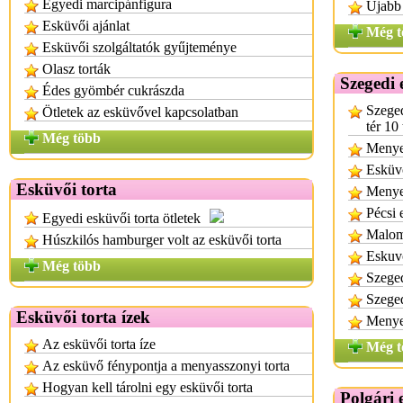
Egyedi marcipánfigura
Újabb 
Esküvői ajánlat
Még t
Esküvői szolgáltatók gyűjteménye
Olasz torták
Szegedi 
Édes gyömbér cukrászda
Szeged
Ötletek az esküvővel kapcsolatban
tér 10
Még több
Menyeg
Esküvő
Esküvői torta
Menyeg
Pécsi 
Egyedi esküvői torta ötletek
Malom 
Húszkilós hamburger volt az esküvői torta
Eskuvo
Még több
Szeged
Szeged
Esküvői torta ízek
Menyeg
Az esküvői torta íze
Még t
Az esküvő fénypontja a menyasszonyi torta
Hogyan kell tárolni egy esküvői torta
Polgári 