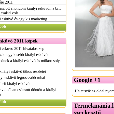
ője 2011
sz ott a londoni királyi esküvőn a brit
 család volt
i esküvő és egy kis marketing
öbb
esküvő 2011 képek
i eskuvo 2011 hivatalos kep
z ki egy kisebb királyi esküvő
dnek a királyi esküvő és műkorcsolya
királyi esküvő titkos részletei
lyi esküvő legrosszabb ruhái
Google +1
brit királyi esküvő
 videóban csúcsott döntött a királyi
Ha tetszik az oldal nyom
ő
öbb
Termékmánia.
szerkesztő