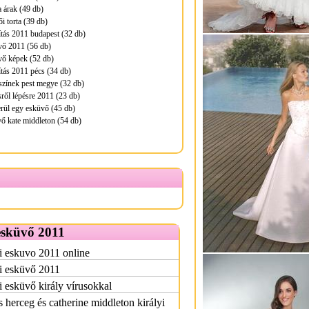
a árak (49 db)
i torta (39 db)
ítás 2011 budapest (32 db)
vő 2011 (56 db)
vő képek (52 db)
ítás 2011 pécs (34 db)
zínek pest megye (32 db)
ről lépésre 2011 (23 db)
rül egy esküvő (45 db)
ő kate middleton (54 db)
esküvő 2011
i eskuvo 2011 online
i esküvő 2011
i esküvő király vírusokkal
 herceg és catherine middleton királyi