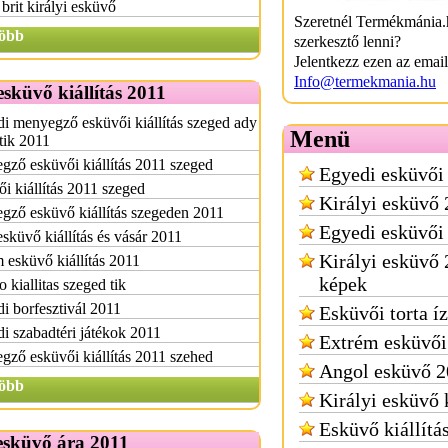
brit királyi esküvő
Szeretnél Termékmánia.
öbb
szerkesztő lenni?
Jelentkezz ezen az emai
Info@termekmania.hu
esküvő kiállítás 2011
i menyegző esküvői kiállítás szeged ady
Menü
 tik 2011
ző esküvői kiállítás 2011 szeged
Egyedi esküvői 
i kiállítás 2011 szeged
Királyi esküvő
ző esküvő kiállítás szegeden 2011
Egyedi esküvői 
esküvő kiállítás és vásár 2011
Királyi esküvő
esküvő kiállítás 2011
képek
 kiallitas szeged tik
i borfesztivál 2011
Esküvői torta í
i szabadtéri játékok 2011
Extrém esküvői 
ző esküvői kiállítás 2011 szehed
Angol esküvő 2
öbb
Királyi esküvő 
Esküvő kiállítá
esküvő ára 2011