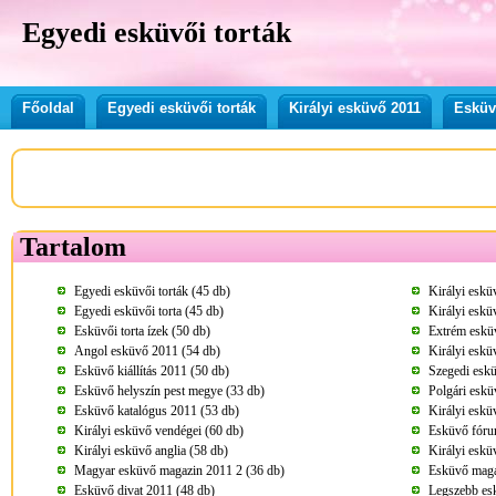
Egyedi esküvői torták
Főoldal
Egyedi esküvői torták
Királyi esküvő 2011
Esküvő
Tartalom
Egyedi esküvői torták (45 db)
Királyi eskü
Egyedi esküvői torta (45 db)
Királyi eskü
Esküvői torta ízek (50 db)
Extrém esküv
Angol esküvő 2011 (54 db)
Királyi eskü
Esküvő kiállítás 2011 (50 db)
Szegedi eskü
Esküvő helyszín pest megye (33 db)
Polgári eskü
Esküvő katalógus 2011 (53 db)
Királyi eskü
Királyi esküvő vendégei (60 db)
Esküvő fóru
Királyi esküvő anglia (58 db)
Királyi eskü
Magyar esküvő magazin 2011 2 (36 db)
Esküvő maga
Esküvő divat 2011 (48 db)
Legszebb esk