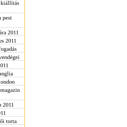
kiállítás
 pest
ára 2011
us 2011
fogadás
 vendégei
2011
anglia
 london
 magazin
n 2011
011
i torta