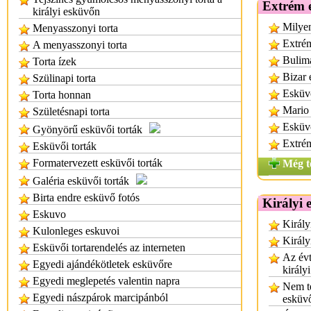
Extrém e
királyi esküvőn
Milyen
Menyasszonyi torta
Extrém
A menyasszonyi torta
Bulima
Torta ízek
Bizar 
Szülinapi torta
Esküvő
Torta honnan
Mario 
Születésnapi torta
Esküvő
Gyönyörű esküvői torták
Extrém
Esküvői torták
Formatervezett esküvői torták
Még t
Galéria esküvői torták
Birta endre esküvő fotós
Királyi 
Eskuvo
Király
Kulonleges eskuvoi
Király
Esküvői tortarendelés az interneten
Az évt
Egyedi ajándékötletek esküvőre
király
Egyedi meglepetés valentin napra
Nem te
Egyedi nászpárok marcipánból
esküv