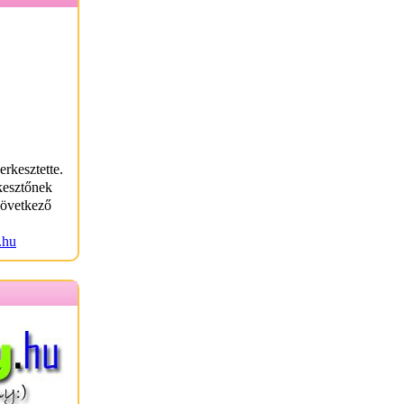
erkesztette.
kesztőnek
következő
.hu