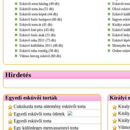
Esküvői torta házilag (49 db)
Esküvői tort
Esküvői torta ára (51 db)
Olcsó esküvő
Esküvői torta képek (44 db)
Esküvő kiáll
Esküvő fotós budapest (60 db)
Ingyen eskü
Esküvői torta ár (41 db)
Királyi eskü
Esküvő fotó pécs (45 db)
Esküvő kiáll
Esküvő fotós árak (51 db)
Esküvő helys
Esküvő ruha 2011 (75 db)
Esküvő lépés
Esküvő külföldön 2011 (48 db)
Mennyibe ke
Esküvő ruha vendég (58 db)
Online esküv
Vilmos herceg esküvő (60 db)
Hirdetés
Egyedi esküvői torták
Királyi 
Cukrászda torta sütemény esküvői torta
Kiraly
Király
Egyedi esküvői torta ötletek
Király
Egyedi esküvői torta
Vilmos
Egy különleges menyasszonyi torta