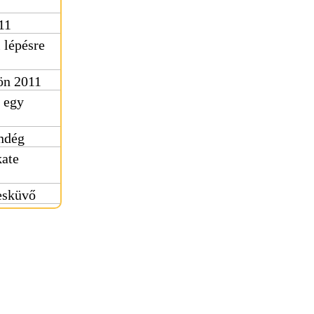
11
 lépésre
ön 2011
 egy
ndég
kate
esküvő