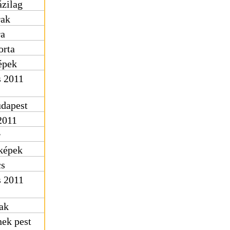
ázilag
rak
ra
orta
épek
s 2011
udapest
2011
r
 képek
cs
s 2011
ak
nek pest