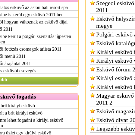
Szegedi esküvő 
latos esküvő az aston bali resort spa
2011
be is kerül egy esküvő 2011 ben
Esküvő helyszín
ől hogyan változnak az esküvő díjai
megye
ő 2011
Polgári esküvő 
be kerül a polgári szertartás újpesten
ben
Esküvő katalóg
i fotózás csomagok árlista 2011
Királyi esküvő 
ői menü 2011
Királyi esküvő
i árajánlat 2011
Esküvő fórum 
s esküvői csevegés
Királyi esküvő 
öbb
Királyi esküvő
Magyar esküvő
esküvő fogadás
2011 2
brit királyi esküvő
Esküvő magazi
t a brit királyi esküvő
Esküvő divat 2
re lehet fogadni a királyi esküvő
án
Legszebb esküvő
a üzlet egy királyi esküvő