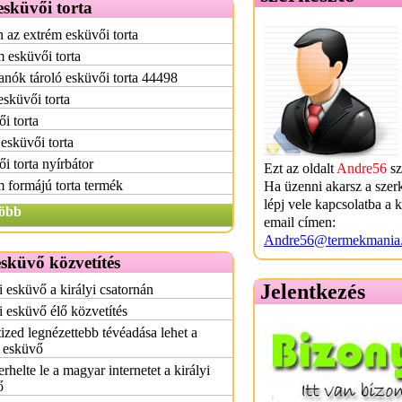
sküvői torta
 az extrém esküvői torta
 esküvői torta
nók tároló esküvői torta 44498
esküvői torta
i torta
esküvői torta
i torta nyírbátor
Ezt az oldalt
Andre56
sz
 formájú torta termék
Ha üzenni akarsz a szer
lépj vele kapcsolatba a 
öbb
email címen:
Andre56@termekmania
esküvő közvetítés
Jelentkezés
i esküvő a királyi csatornán
i esküvő élő közvetítés
ized legnézettebb tévéadása lehet a
i esküvő
rhelte le a magyar internetet a királyi
ő