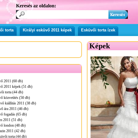
Keresés az oldalon:
i torta
Királyi esküvő 2011 képek
Esküvői torta ízek
Képek
vő 2011 (60 db)
vő 2011 képek (51 db)
ői torta (44 db)
vő közvetítés (50 db)
vő kiállítás 2011 (38 db)
vő ára 2011 (46 db)
vő fogadás (65 db)
m 2011 (51 db)
vő london (48 db)
zin 2011 (42 db)
üvői torta (44 db)