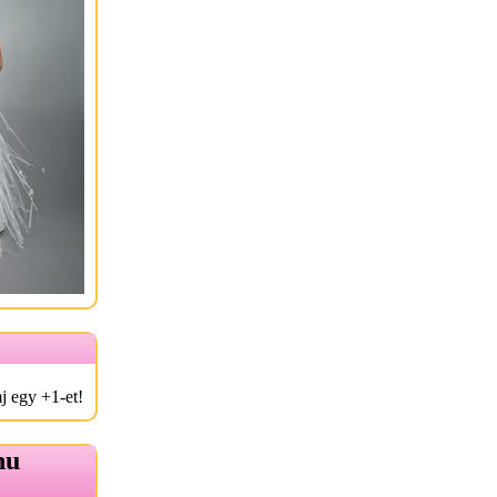
j egy +1-et!
hu