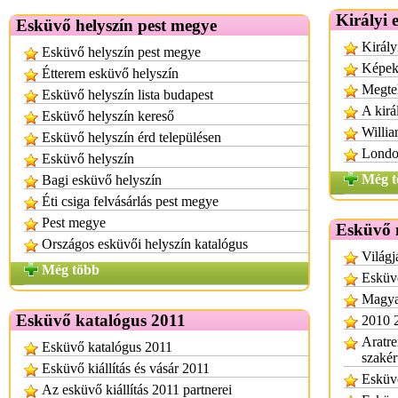
Királyi 
Esküvő helyszín pest megye
Király
Esküvő helyszín pest megye
Képek 
Étterem esküvő helyszín
Megtel
Esküvő helyszín lista budapest
A kirá
Esküvő helyszín kereső
Willia
Esküvő helyszín érd településen
London
Esküvő helyszín
Még t
Bagi esküvő helyszín
Éti csiga felvásárlás pest megye
Pest megye
Esküvő 
Országos esküvői helyszín katalógus
Világj
Még több
Esküv
Magyar
Esküvő katalógus 2011
2010 
Aratre
Esküvő katalógus 2011
szakér
Esküvő kiállítás és vásár 2011
Esküvő
Az esküvő kiállítás 2011 partnerei