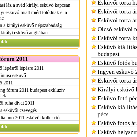
Esküvői torta h
si láz a svéd királyi esküvő kapcsán
Esküvői torta á
lyi esküvő miatt miért tolódnak el a
nc
Esküvői torta á
 a királyi esküvő népszabadság
Olcsó esküvői t
királyi esküvő angliában
Esküvői torta k
öbb
Esküvő kiállítá
budapest
fórum 2011
Esküvő fotós b
 lépésről lépésre 2011
Ingyen esküvő 
úniusi esküvő
Esküvői torta á
ő 2011
Királyi esküvő
ng fórum 2011 budapest exkluzív
elek
Esküvő fotó pé
i ruha divat 2011
Esküvő kiállítá
s esküvői csevegés
pécs
ia uno 2011 esküvői kollekció
Esküvő fotós ár
öbb
Esküvő helyszí