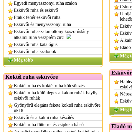
Egyedi menyasszonyi ruha szalon
Csinos
Esküvői ruha és esküvő
Utoljá
Frakk fehér esküvői ruha
lehető
Esküvői és menyasszonyi ruha
Esküv
Esküvői ruhaszalon öltöny koszorúslány
Esküvő
alkalmi ruha veszprém zirc
Alkalm
Esküvői ruha katalógus
Elado
Esküvői ruha szalonok
Még t
Még több
Esküvőr
Koktél ruha esküvőre
Hableá
Koktél ruha és koktél ruha kölcsönzés
esküv
Koktél ruha különleges alkalom ruhák bayliy
Népsz
esküvői ruhák
Esküv
Gyönyörű elegáns fekete koktél ruha esküvőre
Még t
uk18
Esküvői és alkalmi ruha készítés
Koktél ruha flitterrel és csipke a hátsó
Eladó m
Az ezüst szandálhoz milyen színű koktél ruha