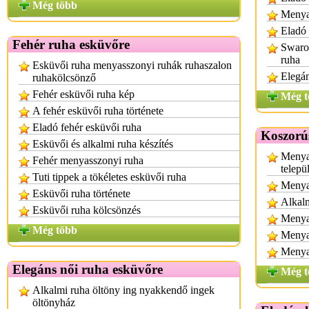
Még több
Menya
Eladó 
Fehér ruha esküvőre
Swarov
ruha
Esküvői ruha menyasszonyi ruhák ruhaszalon
Elegá
ruhakölcsönző
Fehér esküvői ruha kép
Még t
A fehér esküvői ruha története
Eladó fehér esküvői ruha
Koszorú
Esküvői és alkalmi ruha készítés
Menya
Fehér menyasszonyi ruha
telepü
Tuti tippek a tökéletes esküvői ruha
Menya
Esküvői ruha története
Alkalm
Esküvői ruha kölcsönzés
Menyas
Még több
Menya
Menya
Elegáns női ruha esküvőre
Még t
Alkalmi ruha öltöny ing nyakkendő ingek
öltönyház