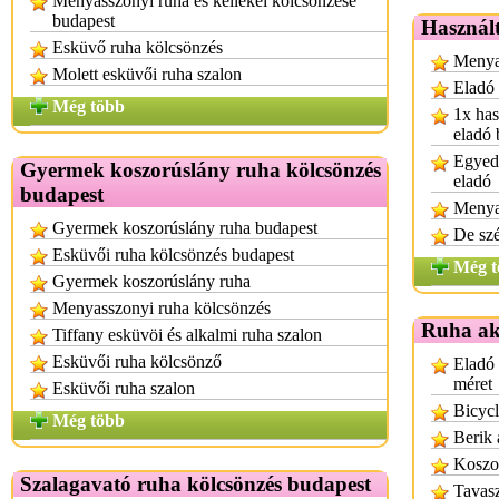
Menyasszonyi ruha és kellékei kölcsönzése
budapest
Használt
Esküvő ruha kölcsönzés
Menyas
Molett esküvői ruha szalon
Eladó
Még több
1x has
eladó 
Egyedi
Gyermek koszorúslány ruha kölcsönzés
eladó
budapest
Menya
Gyermek koszorúslány ruha budapest
De sz
Esküvői ruha kölcsönzés budapest
Még t
Gyermek koszorúslány ruha
Menyasszonyi ruha kölcsönzés
Ruha ak
Tiffany esküvöi és alkalmi ruha szalon
Esküvői ruha kölcsönző
Eladó 
méret
Esküvői ruha szalon
Bicycl
Még több
Berik 
Koszo
Szalagavató ruha kölcsönzés budapest
Tavasz