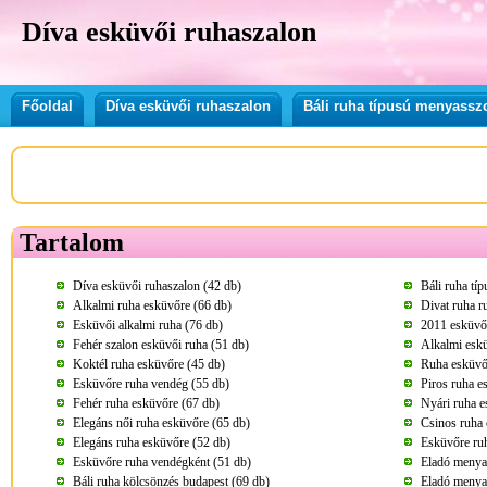
Díva esküvői ruhaszalon
Főoldal
Díva esküvői ruhaszalon
Báli ruha típusú menyassz
Tartalom
Díva esküvői ruhaszalon (42 db)
Báli ruha tí
Alkalmi ruha esküvőre (66 db)
Divat ruha r
Esküvői alkalmi ruha (76 db)
2011 esküvői
Fehér szalon esküvői ruha (51 db)
Alkalmi eskü
Koktél ruha esküvőre (45 db)
Ruha esküvő
Esküvőre ruha vendég (55 db)
Piros ruha e
Fehér ruha esküvőre (67 db)
Nyári ruha e
Elegáns női ruha esküvőre (65 db)
Csinos ruha 
Elegáns ruha esküvőre (52 db)
Esküvőre ru
Esküvőre ruha vendégként (51 db)
Eladó menya
Báli ruha kölcsönzés budapest (69 db)
Eladó menya