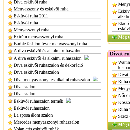
Díva esküvői ruha
Menya
Menyasszony és esküvői ruha
Esküvő
Esküvői ruha 2011
alkalm
Esküvői ruha
Eladó
esküv
Menyasszonyi ruha
Extrém menyasszonyi ruha
Még t
Barbie fashion fever menyasszonyi ruha
A díva esküvői és alkalmi ruhaszalon
Divat r
A diva esküvői és alkalmi ruhaszalon
Waitin
Díva esküvői ruhaszalon és dekoráció
kisma
Díva esküvői ruhaszalon
Divat 
Díva menyasszonyi és alkalmi ruhaszalon
Ruha r
Diva szalon
Menya
Díva szalon
Női di
Esküvői ruhaszalon termék
Koszor
Esküvői ruhaszalon
Ruha 
La sposa álom szalon
Szexi 
Mercedes menyasszonyi ruhaszalon
Még t
Yolan cris esküvői ruhák