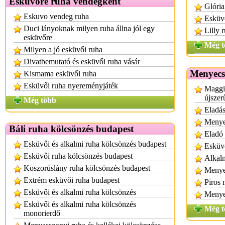
Esküvőre ruha vendégként
Glória
Eskuvo vendeg ruha
Esküvő
Duci lányoknak milyen ruha állna jól egy
Lilly 
esküvőre
Még t
Milyen a jó esküvői ruha
Divatbemutató és esküvői ruha vásár
Menyecs
Kismama esküvői ruha
Esküvői ruha nyereményjáték
Maggi
újszer
Még több
Eladá
Menye
Báli ruha kölcsönzés budapest
Eladó
Esküvői és alkalmi ruha kölcsönzés budapest
Esküvő
Esküvői ruha kölcsönzés budapest
Alkalm
Koszorúslány ruha kölcsönzés budapest
Menye
Extrém esküvői ruha budapest
Piros
Esküvői és alkalmi ruha kölcsönzés
Menye
Esküvői és alkalmi ruha kölcsönzés
Még t
monorierdő