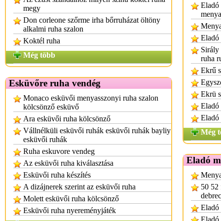
Eladó 
megy
menya
Don corleone szőrme irha bőrruházat öltöny
Menya
alkalmi ruha szalon
Eladó
Koktél ruha
Sirály
Még több
ruha r
Ekrű s
Esküvőre ruha vendég
Egysze
Ekrü s
Monaco esküvői menyasszonyi ruha szalon
Eladó 
kölcsönző esküvő
Eladó
Ara esküvői ruha kölcsönző
Vállnélküli esküvői ruhák esküvői ruhák bayliy
Még t
esküvői ruhák
Ruha eskuvore vendeg
Eladó m
Az esküvői ruha kiválasztása
Esküvői ruha készítés
Menya
A dizájnerek szerint az esküvői ruha
50 52 
debre
Molett esküvői ruha kölcsönző
Eladó 
Esküvői ruha nyereményjáték
Eladó