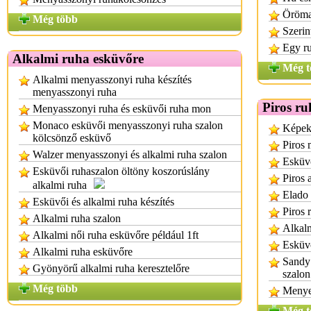
Öröman
Még több
Szerin
Egy r
Alkalmi ruha esküvőre
Még t
Alkalmi menyasszonyi ruha készítés
menyasszonyi ruha
Piros ru
Menyasszonyi ruha és esküvői ruha mon
Monaco esküvői menyasszonyi ruha szalon
Képek
kölcsönző esküvő
Piros
Walzer menyasszonyi és alkalmi ruha szalon
Esküvő
Esküvői ruhaszalon öltöny koszorúslány
Piros 
alkalmi ruha
Elado 
Esküvői és alkalmi ruha készítés
Piros 
Alkalmi ruha szalon
Alkal
Alkalmi női ruha esküvőre például 1ft
Esküvő
Alkalmi ruha esküvőre
Sandy
Gyönyörű alkalmi ruha keresztelőre
szalo
Még több
Menye
Még t