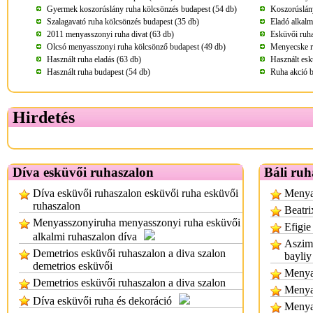
Gyermek koszorúslány ruha kölcsönzés budapest (54 db)
Koszorúslány
Szalagavató ruha kölcsönzés budapest (35 db)
Eladó alkalm
2011 menyasszonyi ruha divat (63 db)
Esküvői ruha
Olcsó menyasszonyi ruha kölcsönző budapest (49 db)
Menyecske r
Használt ruha eladás (63 db)
Használt esk
Használt ruha budapest (54 db)
Ruha akció b
Hirdetés
Díva esküvői ruhaszalon
Báli ruh
Díva esküvői ruhaszalon esküvői ruha esküvői
Menyas
ruhaszalon
Beatri
Menyasszonyiruha menyasszonyi ruha esküvői
Efigie
alkalmi ruhaszalon díva
Aszimm
Demetrios esküvői ruhaszalon a diva szalon
bayliy
demetrios esküvői
Menyas
Demetrios esküvői ruhaszalon a diva szalon
Menya
Díva esküvői ruha és dekoráció
Menya