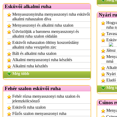
Esküvői alkalmi ruha
Menyasszonyiruha menyasszonyi ruha esküvői
Nyári r
alkalmi ruhaszalon díva
Hogyan
Menyasszonyi és alkalmi ruha szalon
ruha n
Üdvözöljük a baroness menyasszonyi és
Tavasz
alkalmi ruha szalon oldalán
Esküvő
Esküvői ruhaszalon öltöny koszorúslány
alkalmi ruha veszprém zirc
Játssz
Báli és alkalmi ruha szalon
Menyas
Alkalmi menyasszonyi ruha készítés
nmá
Alkalmi ruha készítés
Alkalm
Még több
Nyári
Eladó 
Még t
Fehér szalon esküvői ruha
Fehér rózsa menyasszonyi ruha szalon és
jelemzkölcsönző
Csinos 
Esküvői ruha szalon
Menyas
Fűzős szalon menyasszonyi ruha
Csino