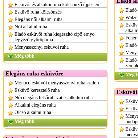
Eladó a
Esküvői és alkalmi ruha kölcsönző újpesten
Eladó
Esküvő ruha kölcsönzés
Walzer
Elegáns női alkalmi ruha
Esküvő
Női alkalmi ruha
alkalm
Eladó esküvői ruha kiegészítő cipő ernyő
Fehér 
legyező gyűrűpárna
Eladó 
Menyasszonyi esküvői ruha
Menya
Még több
Eladó
zempl
Elegáns ruha esküvőre
Még t
Monaco esküvői menyasszonyi ruha szalon
Esküvő keresztelő ruha
Esküvői
Női elegáns felsőruházat és alkalmi ruha
Esküvő
Alkalmi elegáns ruha
Esküv
Olcsó alkalmi ruha
Menyas
Még több
budap
Esküvő
menya