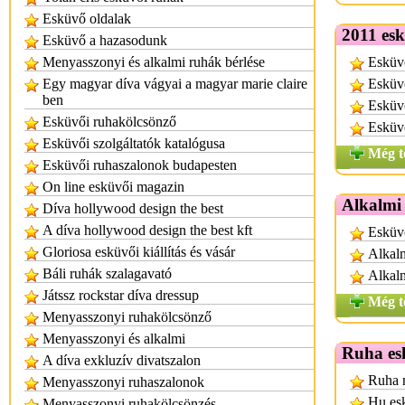
Esküvő oldalak
2011 esk
Esküvő a hazasodunk
Menyasszonyi és alkalmi ruhák bérlése
Esküvő
Egy magyar díva vágyai a magyar marie claire
Esküvő
ben
Esküvő
Esküvői ruhakölcsönző
Esküv
Esküvői szolgáltatók katalógusa
Még t
Esküvői ruhaszalonok budapesten
On line esküvői magazin
Alkalmi
Díva hollywood design the best
A díva hollywood design the best kft
Esküvő
Gloriosa esküvői kiállítás és vásár
Alkal
Báli ruhák szalagavató
Alkalm
Játssz rockstar díva dressup
Még t
Menyasszonyi ruhakölcsönző
Menyasszonyi és alkalmi
Ruha es
A díva exkluzív divatszalon
Ruha n
Menyasszonyi ruhaszalonok
Hu es
Menyasszonyi ruhakölcsönzés