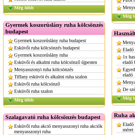
Piros
Menye
Még több
Még t
Gyermek koszorúslány ruha kölcsönzés
budapest
Használt
Gyermek koszorúslány ruha budapest
Menyas
Esküvői ruha kölcsönzés budapest
Eladó
Gyermek koszorúslány ruha
1x has
Esküvői és alkalmi ruha kölcsönző újpesten
eladó 
Menyasszonyi ruha kölcsönzés
Egyedi
eladó
Tiffany esküvöi és alkalmi ruha szalon
Menya
Esküvői ruha kölcsönző
De sz
Esküvői ruha szalon
Még t
Még több
Ruha ak
Szalagavató ruha kölcsönzés budapest
Eladó 
Esküvői ruha akció menyasszonyi ruha akciók
méret
menyasszonyi ruha