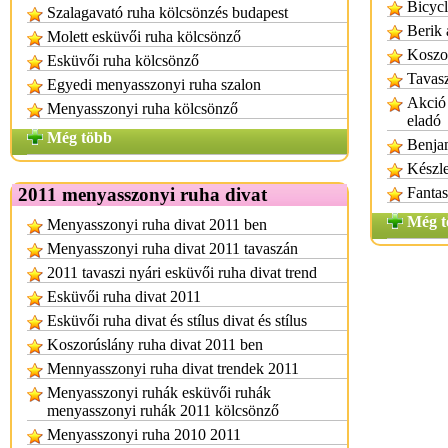
Bicycl
Szalagavató ruha kölcsönzés budapest
Berik 
Molett esküvői ruha kölcsönző
Koszo
Esküvői ruha kölcsönző
Tavasz
Egyedi menyasszonyi ruha szalon
Akció 
Menyasszonyi ruha kölcsönző
eladó
Még több
Benjam
Készle
2011 menyasszonyi ruha divat
Fantas
Még t
Menyasszonyi ruha divat 2011 ben
Menyasszonyi ruha divat 2011 tavaszán
2011 tavaszi nyári esküvői ruha divat trend
Esküvői ruha divat 2011
Esküvői ruha divat és stílus divat és stílus
Koszorúslány ruha divat 2011 ben
Mennyasszonyi ruha divat trendek 2011
Menyasszonyi ruhák esküvői ruhák
menyasszonyi ruhák 2011 kölcsönző
Menyasszonyi ruha 2010 2011