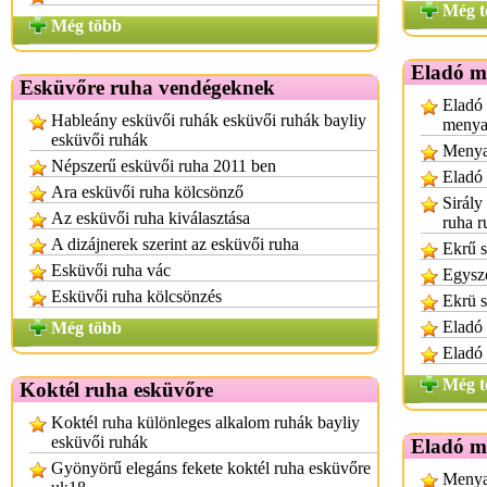
Még t
Még több
Eladó m
Esküvőre ruha vendégeknek
Eladó 
Hableány esküvői ruhák esküvői ruhák bayliy
menya
esküvői ruhák
Menya
Népszerű esküvői ruha 2011 ben
Eladó
Ara esküvői ruha kölcsönző
Sirály
Az esküvői ruha kiválasztása
ruha r
A dizájnerek szerint az esküvői ruha
Ekrű s
Esküvői ruha vác
Egysze
Esküvői ruha kölcsönzés
Ekrü s
Eladó 
Még több
Eladó
Még t
Koktél ruha esküvőre
Koktél ruha különleges alkalom ruhák bayliy
esküvői ruhák
Eladó m
Gyönyörű elegáns fekete koktél ruha esküvőre
Menya