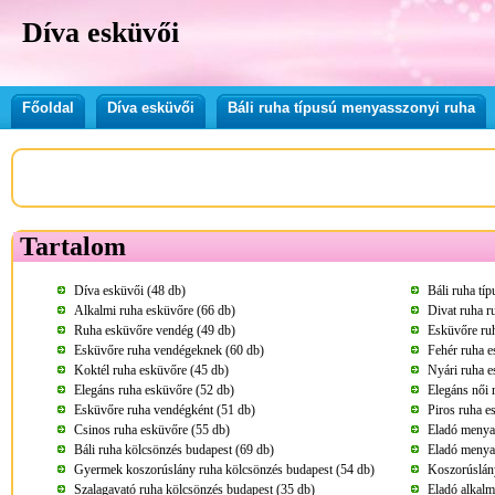
Díva esküvői
Főoldal
Díva esküvői
Báli ruha típusú menyasszonyi ruha
Tartalom
Díva esküvői (48 db)
Báli ruha tí
Alkalmi ruha esküvőre (66 db)
Divat ruha r
Ruha esküvőre vendég (49 db)
Esküvőre ru
Esküvőre ruha vendégeknek (60 db)
Fehér ruha e
Koktél ruha esküvőre (45 db)
Nyári ruha e
Elegáns ruha esküvőre (52 db)
Elegáns női 
Esküvőre ruha vendégként (51 db)
Piros ruha e
Csinos ruha esküvőre (55 db)
Eladó menya
Báli ruha kölcsönzés budapest (69 db)
Eladó menya
Gyermek koszorúslány ruha kölcsönzés budapest (54 db)
Koszorúslány
Szalagavató ruha kölcsönzés budapest (35 db)
Eladó alkalm