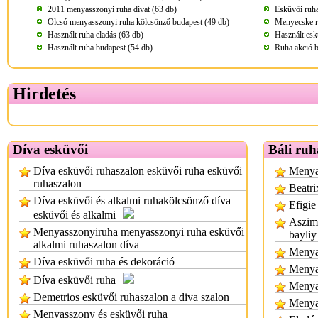
2011 menyasszonyi ruha divat (63 db)
Esküvői ruha
Olcsó menyasszonyi ruha kölcsönző budapest (49 db)
Menyecske r
Használt ruha eladás (63 db)
Használt esk
Használt ruha budapest (54 db)
Ruha akció b
Hirdetés
Díva esküvői
Báli ruh
Díva esküvői ruhaszalon esküvői ruha esküvői
Menyas
ruhaszalon
Beatri
Díva esküvői és alkalmi ruhakölcsönző díva
Efigie
esküvői és alkalmi
Aszimm
Menyasszonyiruha menyasszonyi ruha esküvői
bayliy
alkalmi ruhaszalon díva
Menyas
Díva esküvői ruha és dekoráció
Menya
Díva esküvői ruha
Menya
Demetrios esküvői ruhaszalon a diva szalon
Menya
Menyasszony és esküvői ruha