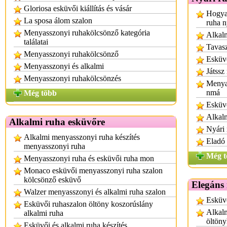
Gloriosa esküvői kiállítás és vásár
Hogyan
La sposa álom szalon
ruha n
Menyasszonyi ruhakölcsönző kategória
Alkal
találatai
Tavasz
Menyasszonyi ruhakölcsönző
Esküvő
Menyasszonyi és alkalmi
Játssz
Menyasszonyi ruhakölcsönzés
Menyas
nmá
Még több
Esküv
Alkalm
Alkalmi ruha esküvőre
Nyári
Alkalmi menyasszonyi ruha készítés
Eladó 
menyasszonyi ruha
Még t
Menyasszonyi ruha és esküvői ruha mon
Monaco esküvői menyasszonyi ruha szalon
kölcsönző esküvő
Elegáns 
Walzer menyasszonyi és alkalmi ruha szalon
Esküvő
Esküvői ruhaszalon öltöny koszorúslány
Alkalm
alkalmi ruha
öltön
Esküvői és alkalmi ruha készítés