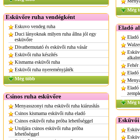
Menya
Még t
Esküvőre ruha vendégként
Eskuvo vendeg ruha
Eladó a
Duci lányoknak milyen ruha állna jól egy
Eladó
esküvőre
Walzer
Divatbemutató és esküvői ruha vásár
Esküvő
Esküvői ruha készítés
alkalm
Kismama esküvői ruha
Fehér 
Esküvői ruha nyereményjáték
Eladó 
Még több
Menya
Eladó
zempl
Csinos ruha esküvőre
Még t
Menyasszonyi ruha esküvői ruha kiárusítás
Csinos kismama esküvői ruha eladó
Esküvői
Csinos esküvői ruha próba lehetőséggel
Utoljára csinos esküvői ruha próba
Esküvő
lehetőséggel
Esküv