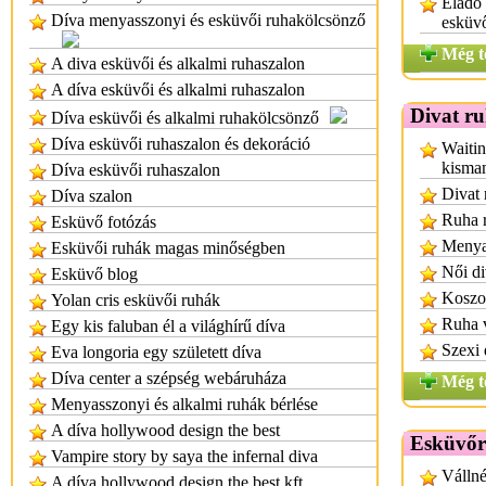
Eladó
Díva menyasszonyi és esküvői ruhakölcsönző
esküv
Még t
A diva esküvői és alkalmi ruhaszalon
A díva esküvői és alkalmi ruhaszalon
Divat r
Díva esküvői és alkalmi ruhakölcsönző
Díva esküvői ruhaszalon és dekoráció
Waitin
kisma
Díva esküvői ruhaszalon
Divat 
Díva szalon
Ruha r
Esküvő fotózás
Menya
Esküvői ruhák magas minőségben
Női di
Esküvő blog
Koszor
Yolan cris esküvői ruhák
Ruha 
Egy kis faluban él a világhírű díva
Szexi 
Eva longoria egy született díva
Díva center a szépség webáruháza
Még t
Menyasszonyi és alkalmi ruhák bérlése
A díva hollywood design the best
Esküvőr
Vampire story by saya the infernal diva
Vállné
A díva hollywood design the best kft