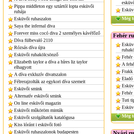
esküv
Pippa middleton egy sztártól lopta esküvői
Esküv
ruhája
Még t
Esküvői ruhaszalon
Saya the infernal diva
Forever miss cocó diva 2 személyes kávéfőző
Fehér r
Díva fülbevaló 2110
Esküv
Rózsás díva újra
ruhak
Esküvői ruhakölcsönző
Fehér 
Elizabeth taylor a díva a híres liz taylor
A fehé
elhagyott
Frakk 
A díva exkluzív divatszalon
Eladó 
Félrerajzolták az egykori díva szemeit
Esküvő
Esküvői smink
Fehér
Alternatív esküvői smink
Tuti t
On line esküvői magazin
Esküvő
Esküvői műköröm minták
Még t
Esküvői szolgáltatók katalógusa
Kiss lóránt i esküvői fotó
Esküvői ruhaszalonok budapesten
Nyári r