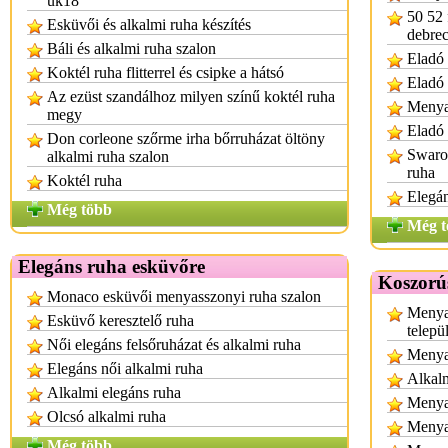
uk18
50 52 
Esküvői és alkalmi ruha készítés
debre
Báli és alkalmi ruha szalon
Eladó 
Koktél ruha flitterrel és csipke a hátsó
Eladó
Az ezüst szandálhoz milyen színű koktél ruha
Menya
megy
Eladó 
Don corleone szőrme irha bőrruházat öltöny
Swarov
alkalmi ruha szalon
ruha
Koktél ruha
Elegá
Még több
Még t
Elegáns ruha esküvőre
Koszorú
Monaco esküvői menyasszonyi ruha szalon
Menya
Esküvő keresztelő ruha
telepü
Női elegáns felsőruházat és alkalmi ruha
Menya
Elegáns női alkalmi ruha
Alkalm
Alkalmi elegáns ruha
Menyas
Olcsó alkalmi ruha
Menya
Még több