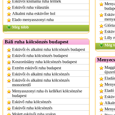
Esküvői kismama ruha termék
Menyas
Esküvői ruha választás
budap
Alkalmi ruha esküvőre hol
Esküvő
menya
Elado menyasszonyi ruha
Glória
Még több
Esküvő
Lilly 
Báli ruha kölcsönzés budapest
Még t
Esküvői és alkalmi ruha kölcsönzés budapest
Esküvői ruha kölcsönzés budapest
Menyecs
Koszorúslány ruha kölcsönzés budapest
Maggi
Extrém esküvői ruha budapest
újszer
Esküvői és alkalmi ruha kölcsönzés
Eladá
Esküvői és alkalmi ruha kölcsönzés
Menye
monorierdő
Eladó
Menyasszonyi ruha és kellékei kölcsönzése
budapest
Esküvő
Esküvő ruha kölcsönzés
Alkalm
Esküvői ruha kölcsönzés
Menye
Molett esküvői ruha szalon