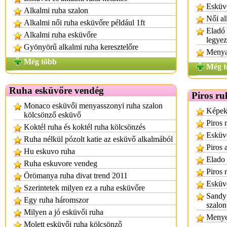
Esküv
Alkalmi ruha szalon
Női al
Alkalmi női ruha esküvőre például 1ft
Eladó 
Alkalmi ruha esküvőre
legye
Gyönyörű alkalmi ruha keresztelőre
Menya
Még több
Még t
Ruha esküvőre vendég
Piros ru
Monaco esküvői menyasszonyi ruha szalon
Képek
kölcsönző esküvő
Piros
Koktél ruha és koktél ruha kölcsönzés
Esküvő
Ruha nélkül pózolt katie az esküvő alkalmából
Piros 
Hu eskuvo ruha
Elado 
Ruha eskuvore vendeg
Piros 
Örömanya ruha divat trend 2011
Esküvő
Szerintetek milyen ez a ruha esküvőre
Sandy
Egy ruha háromszor
szalo
Milyen a jó esküvői ruha
Menye
Molett esküvői ruha kölcsönző