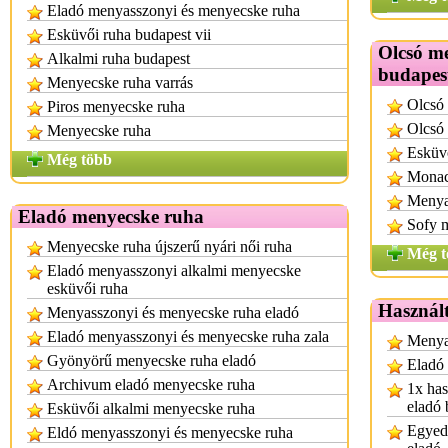
Eladó menyasszonyi és menyecske ruha
Esküvői ruha budapest vii
Olcsó m
Alkalmi ruha budapest
budapes
Menyecske ruha varrás
Olcsó
Piros menyecske ruha
Olcsó 
Menyecske ruha
Esküv
Még több
Monac
Menyas
Eladó menyecske ruha
Sofy 
Menyecske ruha újszerű nyári női ruha
Még t
Eladó menyasszonyi alkalmi menyecske
esküvői ruha
Használt
Menyasszonyi és menyecske ruha eladó
Eladó menyasszonyi és menyecske ruha zala
Menyas
Gyönyörű menyecske ruha eladó
Eladó
Archivum eladó menyecske ruha
1x has
eladó 
Esküvői alkalmi menyecske ruha
Egyedi
Eldó menyasszonyi és menyecske ruha