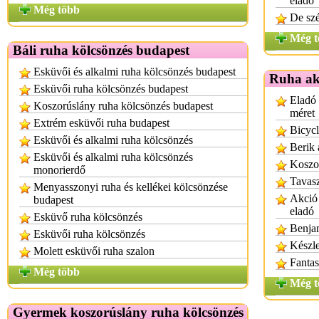
eladó
Még több
De sz
Még t
Báli ruha kölcsönzés budapest
Esküvői és alkalmi ruha kölcsönzés budapest
Ruha ak
Esküvői ruha kölcsönzés budapest
Eladó 
Koszorúslány ruha kölcsönzés budapest
méret
Extrém esküvői ruha budapest
Bicycl
Esküvői és alkalmi ruha kölcsönzés
Berik 
Esküvői és alkalmi ruha kölcsönzés
Koszo
monorierdő
Tavasz
Menyasszonyi ruha és kellékei kölcsönzése
Akció 
budapest
eladó
Esküvő ruha kölcsönzés
Benjam
Esküvői ruha kölcsönzés
Készle
Molett esküvői ruha szalon
Fantas
Még több
Még t
Gyermek koszorúslány ruha kölcsönzés