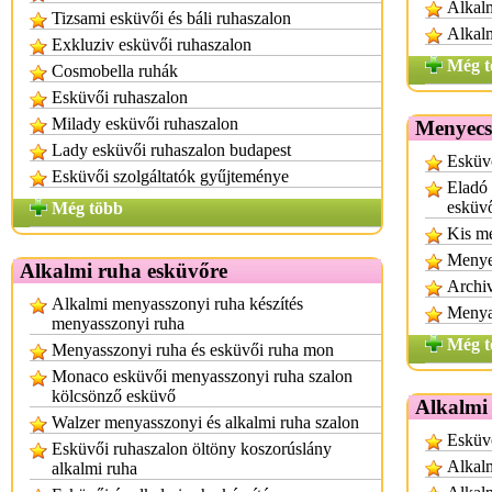
Alkalm
Tizsami esküvői és báli ruhaszalon
Alkalm
Exkluziv esküvői ruhaszalon
Még t
Cosmobella ruhák
Esküvői ruhaszalon
Milady esküvői ruhaszalon
Menyecs
Lady esküvői ruhaszalon budapest
Esküvő
Esküvői szolgáltatók gyűjteménye
Eladó
esküvő
Még több
Kis mé
Menye
Alkalmi ruha esküvőre
Archi
Alkalmi menyasszonyi ruha készítés
Menyas
menyasszonyi ruha
Még t
Menyasszonyi ruha és esküvői ruha mon
Monaco esküvői menyasszonyi ruha szalon
kölcsönző esküvő
Alkalmi
Walzer menyasszonyi és alkalmi ruha szalon
Esküvő
Esküvői ruhaszalon öltöny koszorúslány
Alkal
alkalmi ruha