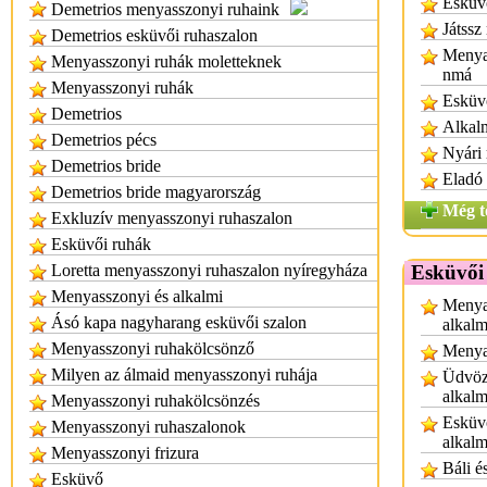
Esküvő
Demetrios menyasszonyi ruhaink
Játssz
Demetrios esküvői ruhaszalon
Menyas
Menyasszonyi ruhák moletteknek
nmá
Menyasszonyi ruhák
Esküv
Demetrios
Alkalm
Demetrios pécs
Nyári
Demetrios bride
Eladó 
Demetrios bride magyarország
Még t
Exkluzív menyasszonyi ruhaszalon
Esküvői ruhák
Loretta menyasszonyi ruhaszalon nyíregyháza
Esküvői
Menyasszonyi és alkalmi
Menya
Ásó kapa nagyharang esküvői szalon
alkalm
Menyasszonyi ruhakölcsönző
Menyas
Milyen az álmaid menyasszonyi ruhája
Üdvöz
alkalm
Menyasszonyi ruhakölcsönzés
Esküvő
Menyasszonyi ruhaszalonok
alkalm
Menyasszonyi frizura
Báli é
Esküvő