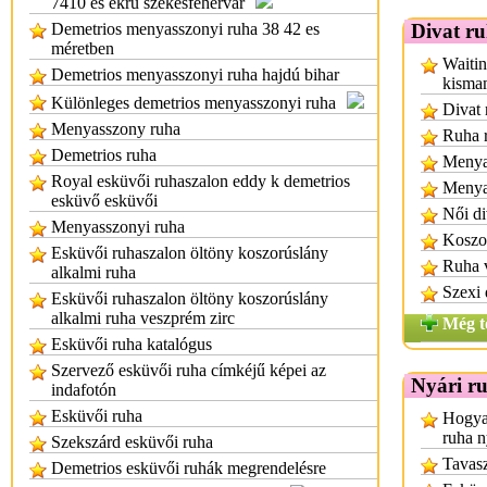
7410 es ekrü székesfehérvár
Demetrios menyasszonyi ruha 38 42 es
Divat r
méretben
Waitin
Demetrios menyasszonyi ruha hajdú bihar
kisma
Különleges demetrios menyasszonyi ruha
Divat 
Menyasszony ruha
Ruha r
Demetrios ruha
Menya
Royal esküvői ruhaszalon eddy k demetrios
Menya
esküvő esküvői
Női di
Menyasszonyi ruha
Koszor
Esküvői ruhaszalon öltöny koszorúslány
Ruha 
alkalmi ruha
Szexi 
Esküvői ruhaszalon öltöny koszorúslány
alkalmi ruha veszprém zirc
Még t
Esküvői ruha katalógus
Szervező esküvői ruha címkéjű képei az
Nyári r
indafotón
Esküvői ruha
Hogyan
ruha n
Szekszárd esküvői ruha
Tavasz
Demetrios esküvői ruhák megrendelésre