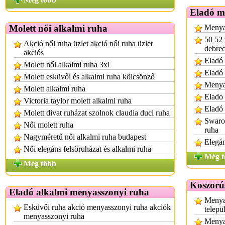
Eladó m
Molett női alkalmi ruha
Menya
50 52 
Akció női ruha üzlet akció női ruha üzlet
debre
akciós
Eladó 
Molett női alkalmi ruha 3xl
Eladó
Molett esküvői és alkalmi ruha kölcsönző
Menya
Molett alkalmi ruha
Elado
Victoria taylor molett alkalmi ruha
Eladó 
Molett divat ruházat szolnok claudia duci ruha
Swarov
Női molett ruha
ruha
Nagyméretű női alkalmi ruha budapest
Elegá
Női elegáns felsőruházat és alkalmi ruha
Még t
Még több
Koszorú
Eladó alkalmi menyasszonyi ruha
Menya
Esküvői ruha akció menyasszonyi ruha akciók
telepü
menyasszonyi ruha
Menya