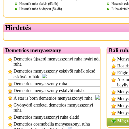
Használt ruha eladás (63 db)
Használt esk
Használt ruha budapest (54 db)
Ruha akció b
Hirdetés
Demetrios menyasszony
Báli ruh
Demetrios újszerű menyasszonyi ruha nyári női
Menyas
ruha
Beatri
Demetrios menyasszony esküvői ruhák olcsó
Efigie
esküvői ruhák
Aszimm
Demetrios menyasszony ruha
bayliy
Demetrios menyasszony esküvői ruhák
Menyas
A star is born demetrios menyasszonyi ruha
Menya
Gyönyörű eredetei demetrios menyasszonyi
Menya
ruha
Menya
Demetrios menyasszonyi ruha eladó
Még t
Demetrios cosmobella menyasszonyi ruha