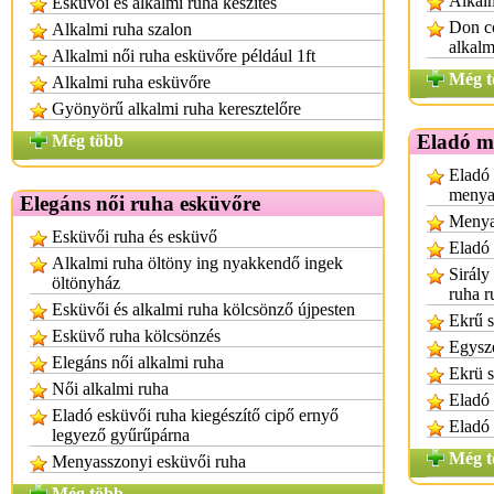
Alkalm
Esküvői és alkalmi ruha készítés
Don co
Alkalmi ruha szalon
alkalm
Alkalmi női ruha esküvőre például 1ft
Még t
Alkalmi ruha esküvőre
Gyönyörű alkalmi ruha keresztelőre
Eladó m
Még több
Eladó 
menya
Elegáns női ruha esküvőre
Menya
Esküvői ruha és esküvő
Eladó
Alkalmi ruha öltöny ing nyakkendő ingek
Sirály
öltönyház
ruha r
Esküvői és alkalmi ruha kölcsönző újpesten
Ekrű s
Esküvő ruha kölcsönzés
Egysze
Elegáns női alkalmi ruha
Ekrü s
Női alkalmi ruha
Eladó 
Eladó esküvői ruha kiegészítő cipő ernyő
Eladó
legyező gyűrűpárna
Még t
Menyasszonyi esküvői ruha
Még több