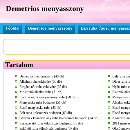
Demetrios menyasszony
Főoldal
Demetrios menyasszony
Báli ruha típusú menyassz
Tartalom
Demetrios menyasszony (48 db)
Báli ruha tí
Alkalmi ruha esküvőre (66 db)
Divat ruha r
Elegáns női ruha esküvőre (65 db)
Nyári ruha e
Molett női alkalmi ruha (51 db)
Esküvői alka
Eladó alkalmi menyasszonyi ruha (58 db)
Menyecske r
Menyecske ruha budapest (51 db)
Alkalmi eskü
Eladó menyecske ruha (43 db)
Eladó menya
Báli ruha kölcsönzés budapest (69 db)
Eladó menya
Gyermek koszorúslány ruha kölcsönzés budapest (54 db)
Koszorúslány
Szalagavató ruha kölcsönzés budapest (35 db)
2011 menyass
Esküvői ruha kölcsönzés budapest (67 db)
Olcsó menya