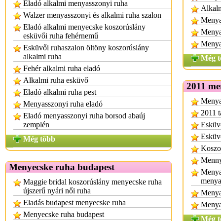
Eladó alkalmi menyasszonyi ruha
Alkalm
Walzer menyasszonyi és alkalmi ruha szalon
Menyas
Eladó alkalmi menyecske koszorúslány
Menya
esküvői ruha fehérnemű
Menya
Esküvői ruhaszalon öltöny koszorúslány
alkalmi ruha
Még t
Fehér alkalmi ruha eladó
Alkalmi ruha esküvő
2011 me
Eladó alkalmi ruha pest
Menyas
Menyasszonyi ruha eladó
2011 t
Eladó menyasszonyi ruha borsod abaúj
zemplén
Esküvő
Esküvő
Még több
Koszor
Mennya
Menyecske ruha budapest
Menya
menya
Maggie bridal koszorúslány menyecske ruha
újszerű nyári női ruha
Menya
Eladás budapest menyecske ruha
Menya
Menyecske ruha budapest
Még t