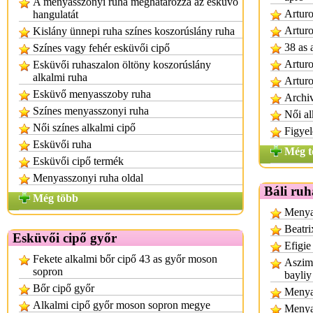
A menyasszonyi ruha meghatározza az esküvő
Arturo
hangulatát
Arturo
Kislány ünnepi ruha színes koszorúslány ruha
38 as 
Színes vagy fehér esküvői cipő
Arturo
Esküvői ruhaszalon öltöny koszorúslány
alkalmi ruha
Arturo
Esküvő menyasszoby ruha
Archiv
Színes menyasszonyi ruha
Női al
Női színes alkalmi cipő
Figyel
Esküvői ruha
Még t
Esküvői cipő termék
Menyasszonyi ruha oldal
Báli ruh
Még több
Menyas
Beatri
Esküvői cipő győr
Efigie
Fekete alkalmi bőr cipő 43 as győr moson
Aszimm
sopron
bayliy
Bőr cipő győr
Menyas
Alkalmi cipő győr moson sopron megye
Menya