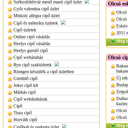
Székesfehérvár menő manó cipő üzlet
Olcsó es
Győr valentina cipő üzlet
Olcsó 
Miskolc allegra cipő üzlet
Olcsó 
Cipő és méteráru üzletek
Esküv
Cipő üzletek
2011 e
Online cipő vásárlás
Még t
Heelys cipő vásárlás
Heelys guruló cipő
Olcsó ci
Cipő webáruház
Ryn cipő szaküzletek
Bakanc
bakan
Röntgen készülék a cipő üzletben
Új nik
Gördülő cipő
Budap
Joker cipő kft
Zetpol
Márkás cipő
Dallas
Cipő webáruházak
kazinc
Cipő
Olcsó
Tisza cipő
Olcsó 
Horváth cipő
Még t
Cipőbolt és parketta üzlet