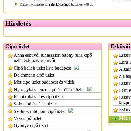
Olcsó menyasszonyi ruha kölcsönző budapest (49 db)
Hirdetés
Cipő üzlet
Esküvői
Anna esküvői ruhaszalon öltöny ruha cipő
Esküvő
üzlet exkluzív esküvői
Ekrü 3
Cipő kellék üzlet lista budapest
Alkalm
Deichmann cipő üzlet
Ne hag
Mbt cipő üzlet budapest és vidék
Esküvő
Nyíregyháza enzo cipő és bőrárű üzlet
Férfi 
Kínai ruházati és cipő üzlet
Esküvő
közpo
Solo cipő és táska üzlet
Esküv
Szolnok mbt pont cipő üzlet
Még t
Vass cipő üzlet
Gyöngy cipő üzlet