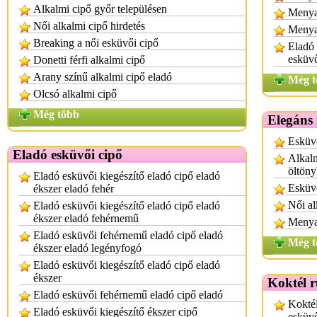
Alkalmi cipő győr településen
Menya
Női alkalmi cipő hirdetés
Menya
Breaking a női esküvői cipő
Eladó
esküv
Donetti férfi alkalmi cipő
Arany színű alkalmi cipő eladó
Még t
Olcsó alkalmi cipő
Még több
Elegáns 
Esküvő
Eladó esküvői cipő
Alkalm
öltön
Eladó esküvői kiegészítő eladó cipő eladó
Esküv
ékszer eladó fehér
Női al
Eladó esküvői kiegészítő eladó cipő eladó
ékszer eladó fehérnemű
Menya
Eladó esküvői fehérnemű eladó cipő eladó
Még t
ékszer eladó legényfogó
Eladó esküvői kiegészítő eladó cipő eladó
ékszer
Koktél 
Eladó esküvői fehérnemű eladó cipő eladó
Koktél
Eladó esküvői kiegészítő ékszer cipő
esküv