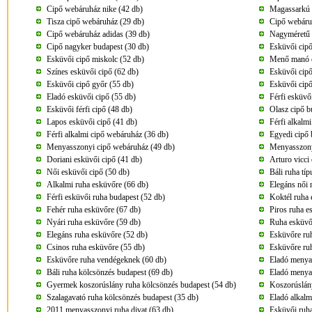
Cipő webáruház nike (42 db)
Magassarkú 
Tisza cipő webáruház (29 db)
Cipő webáruh
Cipő webáruház adidas (39 db)
Nagyméretű n
Cipő nagyker budapest (30 db)
Esküvői cipő
Esküvői cipő miskolc (52 db)
Menő manó c
Színes esküvői cipő (62 db)
Esküvői cipő
Esküvői cipő győr (55 db)
Esküvői cipő
Eladó esküvői cipő (55 db)
Férfi esküvő
Esküvői férfi cipő (48 db)
Olasz cipő b
Lapos esküvői cipő (41 db)
Férfi alkalm
Férfi alkalmi cipő webáruház (36 db)
Egyedi cipő 
Menyasszonyi cipő webáruház (49 db)
Menyasszony
Doriani esküvői cipő (41 db)
Arturo vicci
Női esküvői cipő (50 db)
Báli ruha tí
Alkalmi ruha esküvőre (66 db)
Elegáns női 
Férfi esküvői ruha budapest (52 db)
Koktél ruha 
Fehér ruha esküvőre (67 db)
Piros ruha e
Nyári ruha esküvőre (59 db)
Ruha esküvő
Elegáns ruha esküvőre (52 db)
Esküvőre ru
Csinos ruha esküvőre (55 db)
Esküvőre ru
Esküvőre ruha vendégeknek (60 db)
Eladó menya
Báli ruha kölcsönzés budapest (69 db)
Eladó menya
Gyermek koszorúslány ruha kölcsönzés budapest (54 db)
Koszorúslány
Szalagavató ruha kölcsönzés budapest (35 db)
Eladó alkalm
2011 menyasszonyi ruha divat (63 db)
Esküvői ruha