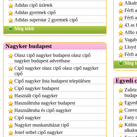
Alkalm
Adidas cipő üzletek
Férfi 
Adidas gyermek cipő
Férfi 
Adidas superstar 2 gyermek cipő
43 as 
Még több
Alfio 
Vagabo
Nagyker budapest
Lloyd 
Férfi 
Olasz cipő nagyker budapest olasz cipő
nagyker budapest advertbase
Még t
Cipő nagyker olasz cipő olasz cipő nagyker
cipő
Egyedi 
Cipő nagyker lista budapest településen
Cipő nagyker budapest
Zsűriz
budap
Használt cipő nagyker
Egyedi
Használtruha nagyker budapest
Conver
Használtruha és cipő nagyker
Fany m
Cipő nagyker
Különl
Nagyker munkaruházat cipő
alkal
Josef seibel cipő nagyker