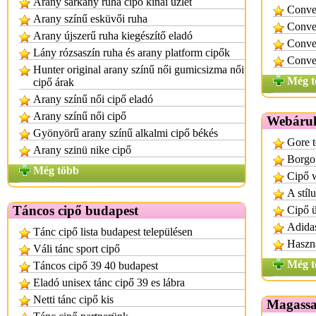
Arany sárkány ruha cipő kínai üzlet
Conver
Arany színű esküvői ruha
Conve
Arany újszerű ruha kiegészítő eladó
Conve
Lány rózsaszín ruha és arany platform cipők
Conve
Hunter original arany színű női gumicsizma női
Még t
cipő árak
Arany színű női cipő eladó
Arany színű női cipő
Webáru
Gyönyörű arany színű alkalmi cipő békés
Gore t
Arany szinü nike cipő
Borgo
Még több
Cipő 
A stílu
Táncos cipő budapest
Cipő ü
Adida
Tánc cipő lista budapest településen
Haszná
Váli tánc sport cipő
Még t
Táncos cipő 39 40 budapest
Eladó unisex tánc cipő 39 es lábra
Netti tánc cipő kis
Magassa