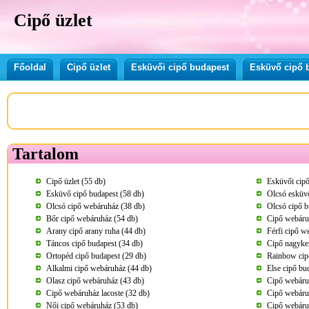
Cipő üzlet
Főoldal
Cipő üzlet
Esküvői cipő budapest
Esküvő cipő 
Tartalom
Cipő üzlet (55 db)
Esküvői cipő
Esküvő cipő budapest (58 db)
Olcsó esküvő
Olcsó cipő webáruház (38 db)
Olcsó cipő b
Bőr cipő webáruház (54 db)
Cipő webáru
Arany cipő arany ruha (44 db)
Férfi cipő w
Táncos cipő budapest (34 db)
Cipő nagyke
Ortopéd cipő budapest (29 db)
Rainbow cip
Alkalmi cipő webáruház (44 db)
Else cipő bu
Olasz cipő webáruház (43 db)
Cipő webáruh
Cipő webáruház lacoste (32 db)
Cipő webáru
Női cipő webáruház (53 db)
Cipő webáru