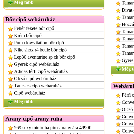
Még több
Tamari
Divat 
Tamar
Bőr cipő webáruház
Hozzás
Fehér fekete bőr cipő
Tamari
Krém bőr cipő
Tamari
Puma lowvitation bőr cipő
Tamari
Nike shox r4 beule bőr cipő
Tamar
Lep30 aventurine sp ck bőr cipő
Gyere
Gyerek cipő webáruház
Még t
Adidas férfi cipő webáruház
Olcsó cipő webáruház
Webáruh
Táncsics cipő webáruház
Cipő webáruház
Férfi 
Még több
Conver
Olcsó 
Conver
Arany cipő arany ruha
Conver
569 sexy miniruha piros arany ára 4990ft
Conver