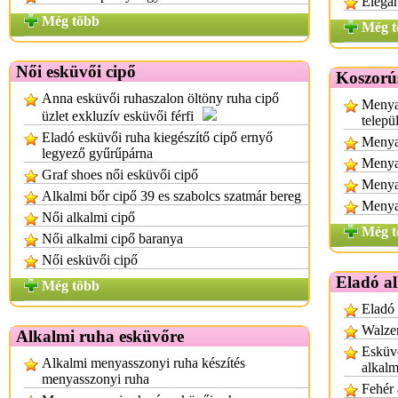
Elegá
Még több
Még t
Női esküvői cipő
Koszorú
Anna esküvői ruhaszalon öltöny ruha cipő
Menya
üzlet exkluzív esküvői férfi
telepü
Eladó esküvői ruha kiegészítő cipő ernyő
Menya
legyező gyűrűpárna
Menyas
Graf shoes női esküvői cipő
Menya
Alkalmi bőr cipő 39 es szabolcs szatmár bereg
Menya
Női alkalmi cipő
Még t
Női alkalmi cipő baranya
Női esküvői cipő
Eladó a
Még több
Eladó
Walzer
Alkalmi ruha esküvőre
Esküvő
Alkalmi menyasszonyi ruha készítés
alkalm
menyasszonyi ruha
Fehér 