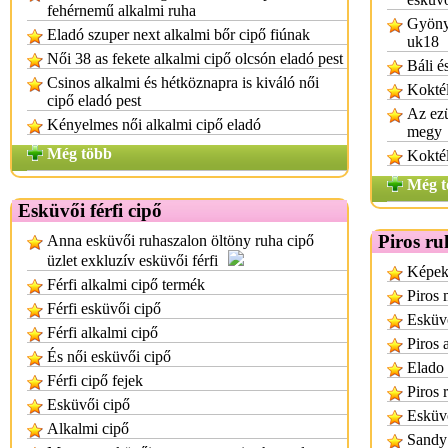
fehérnemű alkalmi ruha
Gyönyö
Eladó szuper next alkalmi bőr cipő fiúnak
uk18
Női 38 as fekete alkalmi cipő olcsón eladó pest
Báli é
Csinos alkalmi és hétköznapra is kiváló női
Koktél
cipő eladó pest
Az ezü
Kényelmes női alkalmi cipő eladó
megy
Még több
Koktél
Még t
Esküvői férfi cipő
Piros ru
Anna esküvői ruhaszalon öltöny ruha cipő
üzlet exkluzív esküvői férfi
Képek
Férfi alkalmi cipő termék
Piros
Férfi esküvői cipő
Esküvő
Férfi alkalmi cipő
Piros 
És női esküvői cipő
Elado 
Férfi cipő fejek
Piros 
Esküvői cipő
Esküvő
Alkalmi cipő
Sandy