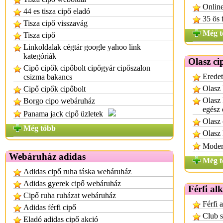
Online
44 es tisza cipő eladó
35 ös 
Tisza cipő visszavág
Még t
Tisza cipő
Linkoldalak cégtár google yahoo link
kategóriák
Olasz ci
Cipő cipők cipőbolt cipőgyár cipőszalon
Eredet
csizma bakancs
Olasz 
Cipő cipők cipőbolt
Olasz 
Borgo cipo webáruház
egész
Panama jack cipő üzletek
Olasz 
Még több
Olasz 
Modern
Webáruház adidas
Még t
Adidas cipő ruha táska webáruház
Adidas gyerek cipő webáruház
Férfi al
Cipő ruha ruházat webáruház
Férfi 
Adidas férfi cipő
Club s
Eladó adidas cipő akció