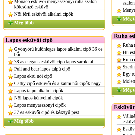
Monaco esküvői menyasszonyi ruha szalon
szalo
kölcsönző esküvő
Menye
Női férfi esküvői alkalmi cipők
Még t
Még több
Ruha es
Lapos esküvői cipő
Ruha n
Gyönyörű különleges lapos alkalmi cipő 36 os
Hu es
bőr
Ruha 
38 as elegáns esküvői cipő lapos sarokkal
Szerin
Pull and bear lapos talpú cipő
Egy r
Lapos ekrü női cipő
Molett
Cathy cipő esküvői és alkalmi női cipők nagy
Még t
Lapos talpu alkalmi cipők
Női lapos kényelmi cipők
Lapos menyasszonyi cipők
Esküvőr
37 es esküvői cipő és késztyű pest
Vállné
Még több
esküv
Esküvő