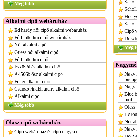
Scholl
Még több
Scholl
Heelys
Alkalmi cipő webáruház
Schol
Ed hardy női cipő alkalmi webáruház
Cipő 
Férfi alkalmi cipő webáruház
Dr sch
Nöi alkalmi cipő
Még t
Guess női alkalmi cipő
Férfi alkalmi cipő
Nagymér
Esküvői és alkalmi cipő
Nagy 
A4566b ősz alkalmi cipő
budap
Fehér alkalmi cipő
Nagy 
Csango rinaldi arany alkalmi cipő
Blue b
Alkalmi cipo
bird h
Még több
Olasz 
Lv lou
Női al
Olasz cipő webáruház
Nagy 
Cipő webáruház és cipő nagyker
Hol ve