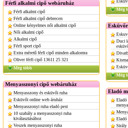
Esküv
Férfi alkalmi cipő webáruház
Még t
Férfi alkalmi cipő
Férfi alkalmi cipő debrecen
Esküvőr
Online kényelmes női alkalmi cipő
Női alkalmi cipő
Eskuv
Alkalmi cipő
Duci l
Férfi sport cipő
esküv
Extra méretű férfi cipő minden alkalomra
Divatb
Oliver férfi cipő 13611 25 321
Kisma
Esküv
Még több
Még t
Menyasszonyi cipő webáruház
Eladó m
Menyasszony és esküvői ruha
Esküvői online web áruház
Eladó 
menya
Menyasszonyi ruha eladó pest
Menya
10 szabály a menyasszonyi ruha
kiválasztásához
Eladó
Veszek menyasszonyi ruha
Sirály