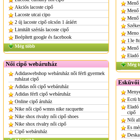
Menő 
Akciós lacoste cipő
Menő 
Lacoste utcai cipo
Menő m
2 új lacoste cipő olcsón 1 áráért
Székes
Limitált szériás lacoste cipő
Meno m
Beépített google és facebook
13e ft
Még több
Menő 
Eladó 
Női cipő webáruház
Még t
Adidaswebshop webáruház női férfi gyermek
ruházat cipő
Esküvői
Adidas női cipő webáruház
Menyec
Adidas férfi cipő webáruház
Ecrü b
Online cipő áruház
Eladó 
Nike női cipő wmns nike racquette
cipő
Nike shox rivalry női cipő shoes
Női al
Nike shox rivalry női cipő
Es mér
Cipő webáruház
Deska 