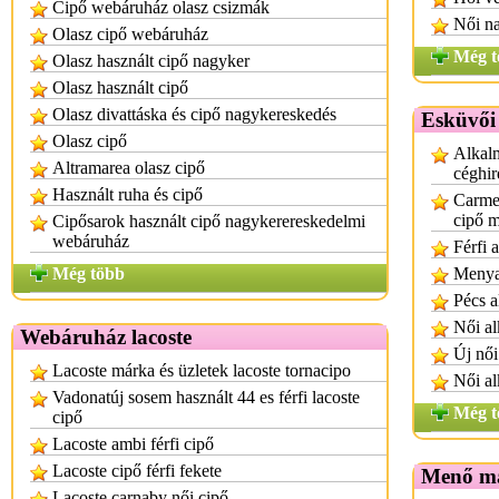
Cipő webáruház olasz csizmák
Női n
Olasz cipő webáruház
Még t
Olasz használt cipő nagyker
Olasz használt cipő
Olasz divattáska és cipő nagykereskedés
Esküvői 
Olasz cipő
Alkalm
Altramarea olasz cipő
céghir
Használt ruha és cipő
Carmen
cipő 
Cipősarok használt cipő nagykerereskedelmi
webáruház
Férfi 
Még több
Menyas
Pécs a
Női al
Webáruház lacoste
Új női
Lacoste márka és üzletek lacoste tornacipo
Női al
Vadonatúj sosem használt 44 es férfi lacoste
Még t
cipő
Lacoste ambi férfi cipő
Lacoste cipő férfi fekete
Menő ma
Lacoste carnaby női cipő