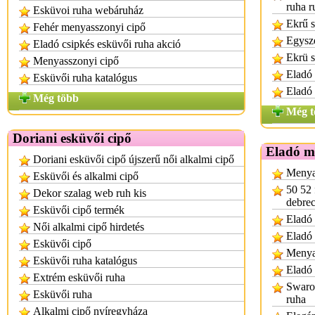
ruha r
Esküvoi ruha webáruház
Ekrű s
Fehér menyasszonyi cipő
Egysze
Eladó csipkés esküvői ruha akció
Ekrü s
Menyasszonyi cipő
Eladó 
Esküvői ruha katalógus
Eladó
Még több
Még t
Doriani esküvői cipő
Eladó m
Doriani esküvői cipő újszerű női alkalmi cipő
Menya
Esküvői és alkalmi cipő
50 52 
Dekor szalag web ruh kis
debre
Esküvői cipő termék
Eladó 
Női alkalmi cipő hirdetés
Eladó
Esküvői cipő
Menya
Esküvői ruha katalógus
Eladó 
Extrém esküvői ruha
Swarov
Esküvői ruha
ruha
Alkalmi cipő nyíregyháza