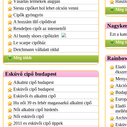
Vásárlás termékek alapján
Haszn
Siesta cipőket hol lehet olcsón venni
Még t
Cipők gyöngyös
A hozzám illő cipődivat
Nagyker
Rendeljen cipőt az internetről
Ezt a kat
Al bundy shoes cipőüzlet
Még t
Le scarpe cipőház
Deichmann vállalati oldal
Még több
Rainbow
Eladó 
ékszer
Esküvő cipő budapest
Menya
Alkalmi cipő budapest
Akció
Esküvői cipő budapest
Budap
Esküvői és alkalmi cipő
Europ
Hu női 39 es fehér magassarkú alkalmi cipő
Eladó 
Női alkalmi cipő hirdetés
mellén
Női esküvői cipő
Archiv
2011 es esküvői cipő tippek
Esküv