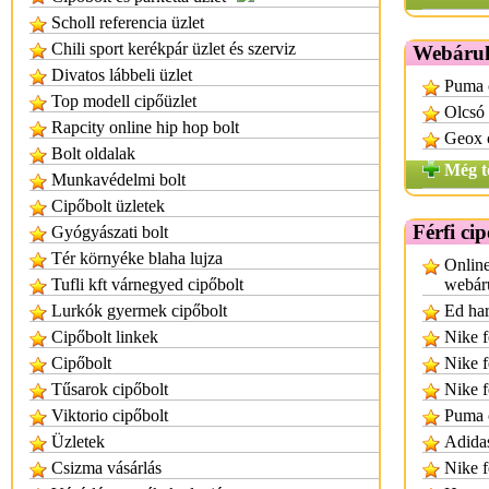
Scholl referencia üzlet
Chili sport kerékpár üzlet és szerviz
Webáruh
Divatos lábbeli üzlet
Puma 
Top modell cipőüzlet
Olcsó
Rapcity online hip hop bolt
Geox 
Bolt oldalak
Még t
Munkavédelmi bolt
Cipőbolt üzletek
Férfi ci
Gyógyászati bolt
Tér környéke blaha lujza
Online
Tufli kft várnegyed cipőbolt
webár
Lurkók gyermek cipőbolt
Ed har
Cipőbolt linkek
Nike fé
Cipőbolt
Nike f
Tűsarok cipőbolt
Nike f
Viktorio cipőbolt
Puma 
Üzletek
Adidas
Csizma vásárlás
Nike fé