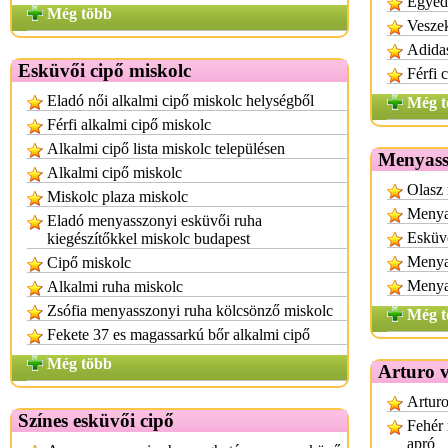
Egyed
Még több
Veszek
Adidas
Esküvői cipő miskolc
Férfi 
Eladó női alkalmi cipő miskolc helységből
Még t
Férfi alkalmi cipő miskolc
Alkalmi cipő lista miskolc településen
Menyass
Alkalmi cipő miskolc
Olasz
Miskolc plaza miskolc
Menya
Eladó menyasszonyi esküvői ruha
Esküvő
kiegészítőkkel miskolc budapest
Menyas
Cipő miskolc
Menya
Alkalmi ruha miskolc
Zsófia menyasszonyi ruha kölcsönző miskolc
Még t
Fekete 37 es magassarkú bőr alkalmi cipő
Még több
Arturo v
Arturo
Színes esküvői cipő
Fehér 
apró