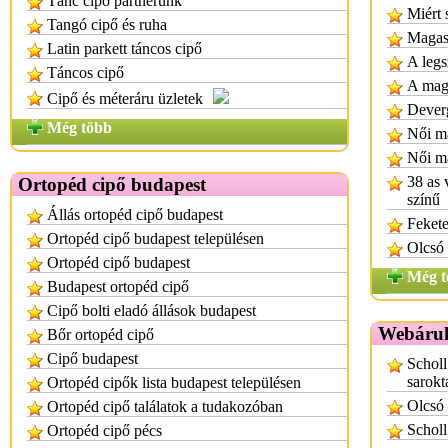
Tánc cipő partnerünk
Miért 
Tangó cipő és ruha
Magas
Latin parkett táncos cipő
A legs
Táncos cipő
A maga
Cipő és méteráru üzletek
Dever
Még több
Női m
Női m
38 as 
Ortopéd cipő budapest
színű
Állás ortopéd cipő budapest
Fekete
Ortopéd cipő budapest településen
Olcsó 
Ortopéd cipő budapest
Még t
Budapest ortopéd cipő
Cipő bolti eladó állások budapest
Webáruh
Bőr ortopéd cipő
Cipő budapest
Scholl
sarokt
Ortopéd cipők lista budapest településen
Olcsó 
Ortopéd cipő találatok a tudakozóban
Scholl
Ortopéd cipő pécs