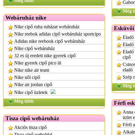
Még több
Gabor 
Még t
Webáruház nike
Nike cipő ruha ruházat webáruház
Esküvői 
Nike reebok adidas cipő webáruház sportcipo
Eladó 
Adidas nike reebook cipő webáruház
Eladó 
Nike cipő webáruház
Eladó 
32 es új eredeti nike gyerek cipő
cipő
Nike gyerek cipő pico iii
Csinos
eladó
Nike nike air team
Szép n
Nike női cipő
Nike air jordan cipő
Még t
Nike cipő üzletek
Még több
Férfi es
Anna e
üzlet 
Tisza cipő webáruház
Férfi 
Akciós tisza cipő
Alkalm
Tisza cipő weboldal