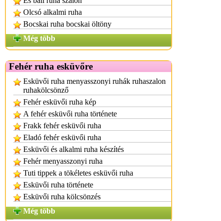
És báli ruha szalon
Olcsó alkalmi ruha
Bocskai ruha bocskai öltöny
Még több
Fehér ruha esküvőre
Esküvői ruha menyasszonyi ruhák ruhaszalon
ruhakölcsönző
Fehér esküvői ruha kép
A fehér esküvői ruha története
Frakk fehér esküvői ruha
Eladó fehér esküvői ruha
Esküvői és alkalmi ruha készítés
Fehér menyasszonyi ruha
Tuti tippek a tökéletes esküvői ruha
Esküvői ruha története
Esküvői ruha kölcsönzés
Még több