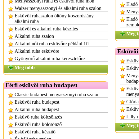
Menyasszonyi ruha és esküvői ruha mon
Eladó 
Walzer menyasszonyi és alkalmi ruha szalon
Menya
Esküvői ruhaszalon öltöny koszorúslány
Eladó
alkalmi ruha
zempl
Esküvői és alkalmi ruha készítés
Még t
Alkalmi ruha szalon
Alkalmi női ruha esküvőre például 1ft
Esküvői
Alkalmi ruha esküvőre
Gyönyörű alkalmi ruha keresztelőre
Esküvő
Még több
Esküv
Menyas
budap
Férfi esküvői ruha budapest
Esküvő
menya
Classic budapest menyasszonyi ruha szalon
Glória
Esküvői ruha budapest
Esküvő
Alkalmi ruha budapest
Lilly 
Esküvő ruha kölcsönzés
Esküvői ruha kölcsönző
Még t
Esküvői ruha készítő