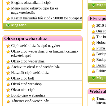
Elegáns olasz alkalmi cipő
Még t
Menő manó esküvői cipő kis és
nagykereskedés
Else cip
Készlet kiárusítás bőr cipők 5000ft tól budapest
Még több
2010 b
Our st
The bu
Olcsó cipő webáruház
Holoc
Cipő webáruház és cipő nagyker
Puma c
Olcsó cipő webáruház új és használt csizmák
Budape
érkeztek apró
Budap
Olcsó cipő webáruház
Budap
Archivum olcsó cipő webáruház
Esküvő
Használt cipő webáruház
Még t
Olcsó cipő bolt
Olcsó cipő webshop
Olcsó nike cipő
Webáruh
Borgo cipo webáruház
Tamari
Táncsics cipő webáruház
intern