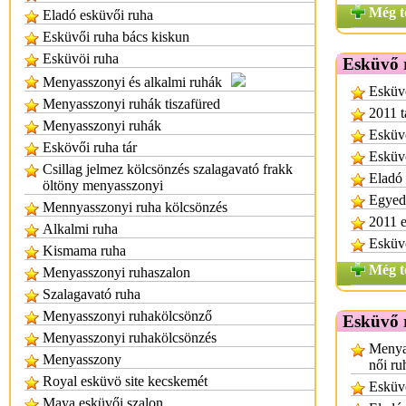
Még t
Eladó esküvői ruha
Esküvői ruha bács kiskun
Esküvöi ruha
Esküvő 
Menyasszonyi és alkalmi ruhák
Esküvő
Menyasszonyi ruhák tiszafüred
2011 t
Menyasszonyi ruhák
Esküvő
Eskövői ruha tár
Esküvő
Csillag jelmez kölcsönzés szalagavató frakk
Eladó 
öltöny menyasszonyi
Egyedi
Mennyasszonyi ruha kölcsönzés
2011 e
Alkalmi ruha
Esküv
Kismama ruha
Még t
Menyasszonyi ruhaszalon
Szalagavató ruha
Menyasszonyi ruhakölcsönző
Esküvő 
Menyasszonyi ruhakölcsönzés
Menyas
Menyasszony
női ru
Royal esküvö site kecskemét
Esküvő
Maya esküvői szalon