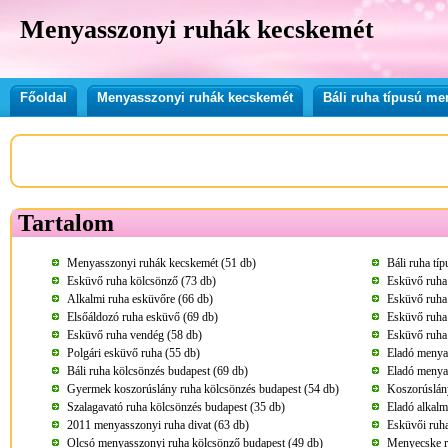
Menyasszonyi ruhák kecskemét
Főoldal
Menyasszonyi ruhák kecskemét
Báli ruha típusú m
Tartalom
Menyasszonyi ruhák kecskemét (51 db)
Báli ruha tí
Esküvő ruha kölcsönző (73 db)
Esküvő ruha
Alkalmi ruha esküvőre (66 db)
Esküvő ruha
Elsőáldozó ruha esküvő (69 db)
Esküvő ruha
Esküvő ruha vendég (58 db)
Esküvő ruha 
Polgári esküvő ruha (55 db)
Eladó menya
Báli ruha kölcsönzés budapest (69 db)
Eladó menya
Gyermek koszorúslány ruha kölcsönzés budapest (54 db)
Koszorúslány
Szalagavató ruha kölcsönzés budapest (35 db)
Eladó alkalm
2011 menyasszonyi ruha divat (63 db)
Esküvői ruha
Olcsó menyasszonyi ruha kölcsönző budapest (49 db)
Menyecske r