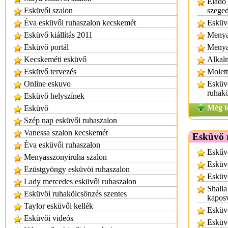
Eladó
Esküvői szalon
szege
Éva esküvői ruhaszalon kecskemét
Esküv
Esküvő kiállítás 2011
Menyas
Esküvő portál
Menya
Kecskeméti esküvő
Alkal
Esküvő tervezés
Molett
Online eskuvo
Esküv
ruhak
Esküvő helyszínek
Még t
Esküvő
Szép nap esküvői ruhaszalon
Vanessa szalon kecskemét
Esküvő 
Éva esküvői ruhaszalon
Eskűv
Menyasszonyiruha szalon
Esküvő
Ezüstgyöngy esküvöi ruhaszalon
Esküvő
Lady mercedes esküvői ruhaszalon
Shalia
Esküvöi ruhakölcsönzés szentes
kapos
Taylor esküvői kellék
Esküv
Esküvői videós
Esküv