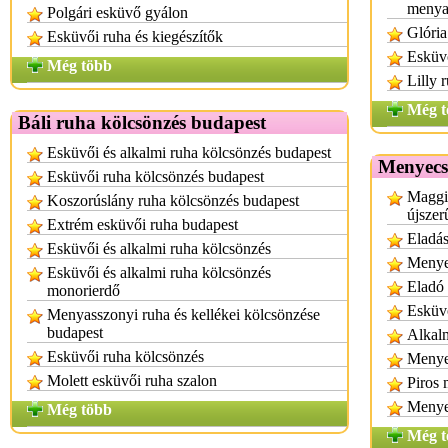
menya
Polgári esküvő gyálon
Glória
Esküvői ruha és kiegészítők
Esküvő
Még több
Lilly 
Még t
Báli ruha kölcsönzés budapest
Esküvői és alkalmi ruha kölcsönzés budapest
Menyecs
Esküvői ruha kölcsönzés budapest
Maggi
Koszorúslány ruha kölcsönzés budapest
újszer
Extrém esküvői ruha budapest
Eladá
Esküvői és alkalmi ruha kölcsönzés
Menye
Esküvői és alkalmi ruha kölcsönzés
Eladó
monorierdő
Esküvő
Menyasszonyi ruha és kellékei kölcsönzése
budapest
Alkalm
Esküvői ruha kölcsönzés
Menye
Molett esküvői ruha szalon
Piros
Menye
Még több
Még t