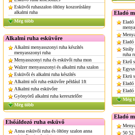
Esküvői ruhaszalon öltöny koszorúslány
alkalmi ruha
Eladó m
Még több
Eladó 
menya
Menya
Alkalmi ruha esküvőre
Eladó
Alkalmi menyasszonyi ruha készítés
Sirály
menyasszonyi ruha
ruha r
Menyasszonyi ruha és esküvői ruha mon
Ekrű s
Walzer menyasszonyi és alkalmi ruha szalon
Egysze
Esküvői és alkalmi ruha készítés
Ekrü s
Alkalmi női ruha esküvőre például 1ft
Eladó 
Alkalmi ruha esküvőre
Eladó
Gyönyörű alkalmi ruha keresztelőre
Még t
Még több
Eladó m
Elsőáldozó ruha esküvő
Menya
Anna esküvői ruha és öltöny szalon anna
50 52 