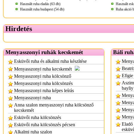
Használt ruha eladás (63 db)
Használt esk
Használt ruha budapest (54 db)
Ruha akció b
Hirdetés
Menyasszonyi ruhák kecskemét
Báli ruh
Esküvői ruha és alkalmi ruha készítése
Menyas
Beatri
Menyasszonyi ruha kecskemét
Efigie
Menyasszonyi ruha kölcsönző
Aszimm
Menyasszonyi ruha kölcsönzés
bayliy
Menyasszonyi ruha képes leírás
Menyas
Menyasszonyi ruha
Menya
Anna szalon menyaszonyi ruha kölcsönző
Menya
kecskemét
Menya
Esküvői ruha kölcsönzés
Eladó
Esküvői ruha kölcsönzés pécsen
esküv
Alkalmi ruha szalon