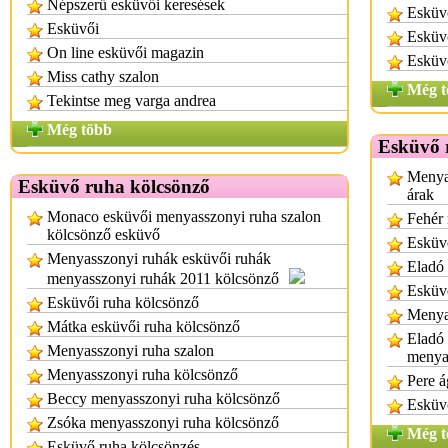
Népszerű esküvői keresések
Esküvő
Esküvői
Esküvő
On line esküvői magazin
Esküv
Miss cathy szalon
Még t
Tekintse meg varga andrea
Még több
Esküvő 
Menya
Esküvő ruha kölcsönző
árak
Monaco esküvői menyasszonyi ruha szalon
Fehér 
kölcsönző esküvő
Esküvő
Menyasszonyi ruhák esküvői ruhák
Eladó 
menyasszonyi ruhák 2011 kölcsönző
Esküvő
Esküvői ruha kölcsönző
Menya
Mátka esküvői ruha kölcsönző
Eladó 
Menyasszonyi ruha szalon
menyas
Menyasszonyi ruha kölcsönző
Pere á
Beccy menyasszonyi ruha kölcsönző
Esküvő
Zsóka menyasszonyi ruha kölcsönző
Még t
Esküvő ruha kölcsönzés