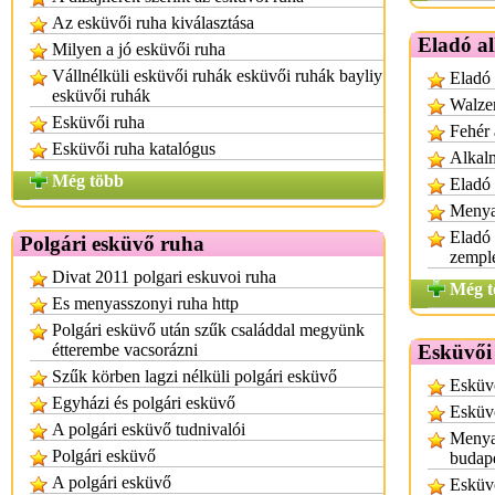
Az esküvői ruha kiválasztása
Eladó a
Milyen a jó esküvői ruha
Vállnélküli esküvői ruhák esküvői ruhák bayliy
Eladó
esküvői ruhák
Walzer
Esküvői ruha
Fehér 
Esküvői ruha katalógus
Alkal
Még több
Eladó 
Menya
Eladó
Polgári esküvő ruha
zempl
Divat 2011 polgari eskuvoi ruha
Még t
Es menyasszonyi ruha http
Polgári esküvő után szűk családdal megyünk
étterembe vacsorázni
Esküvői
Szűk körben lagzi nélküli polgári esküvő
Esküvő
Egyházi és polgári esküvő
Esküv
A polgári esküvő tudnivalói
Menyas
Polgári esküvő
budap
A polgári esküvő
Esküvő