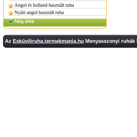
Angol és holland használt ruha
Nyári angol használt ruha
Még több
Az
Esküvőiruha.termekmania.hu
Menyasszonyi ruhák k