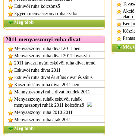
Tavasz
Esküvői ruha kölcsönző
Akció 
Egyedi menyasszonyi ruha szalon
eladó
Még több
Benjam
Készle
Fantas
2011 menyasszonyi ruha divat
Még t
Menyasszonyi ruha divat 2011 ben
Menyasszonyi ruha divat 2011 tavaszán
2011 tavaszi nyári esküvői ruha divat trend
Esküvői ruha divat 2011
Esküvői ruha divat és stílus divat és stílus
Koszorúslány ruha divat 2011 ben
Mennyasszonyi ruha divat trendek 2011
Menyasszonyi ruhák esküvői ruhák
menyasszonyi ruhák 2011 kölcsönző
Menyasszonyi ruha 2010 2011
Menyasszonyi ruha árak 2011
Még több