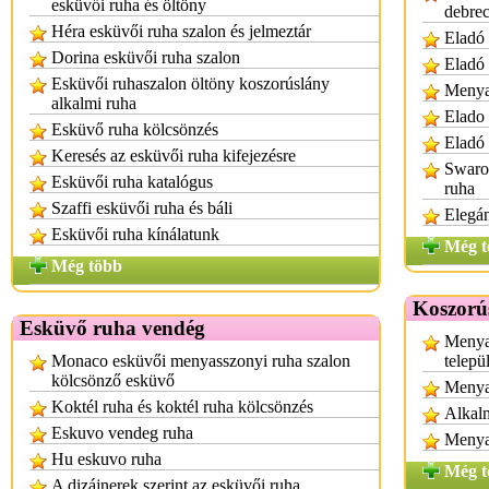
esküvői ruha és öltöny
debre
Héra esküvői ruha szalon és jelmeztár
Eladó 
Dorina esküvői ruha szalon
Eladó
Esküvői ruhaszalon öltöny koszorúslány
Menya
alkalmi ruha
Elado
Esküvő ruha kölcsönzés
Eladó 
Keresés az esküvői ruha kifejezésre
Swarov
Esküvői ruha katalógus
ruha
Szaffi esküvői ruha és báli
Elegá
Esküvői ruha kínálatunk
Még t
Még több
Koszorú
Esküvő ruha vendég
Menya
Monaco esküvői menyasszonyi ruha szalon
telepü
kölcsönző esküvő
Menya
Koktél ruha és koktél ruha kölcsönzés
Alkalm
Eskuvo vendeg ruha
Menyas
Hu eskuvo ruha
Még t
A dizájnerek szerint az esküvői ruha