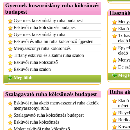
Gyermek koszorúslány ruha kölcsönzés
budapest
Használt
Gyermek koszorúslány ruha budapest
Menyas
Esküvői ruha kölcsönzés budapest
Eladó
Gyermek koszorúslány ruha
1x has
eladó 
Esküvői és alkalmi ruha kölcsönző újpesten
Egyedi
Menyasszonyi ruha kölcsönzés
eladó
Tiffany esküvöi és alkalmi ruha szalon
Menya
Esküvői ruha kölcsönző
De sz
Esküvői ruha szalon
Még t
Még több
Ruha ak
Szalagavató ruha kölcsönzés budapest
Eladó 
Esküvői ruha akció menyasszonyi ruha akciók
méret
menyasszonyi ruha
Bicycl
Szalagavató ruha kölcsönzés budapest
Berik 
Esküvői ruha kölcsönzés
Koszo
Molett esküvői ruha kölcsönző