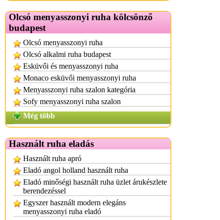
Olcsó menyasszonyi ruha kölcsönző
budapest
Olcsó menyasszonyi ruha
Olcsó alkalmi ruha budapest
Esküvői és menyasszonyi ruha
Monaco esküvői menyasszonyi ruha
Menyasszonyi ruha szalon kategória
Sofy menyasszonyi ruha szalon
Még több
Használt ruha eladás
Használt ruha apró
Eladó angol holland használt ruha
Eladó minőségi használt ruha üzlet árukészlete
berendezéssel
Egyszer használt modern elegáns
menyasszonyi ruha eladó