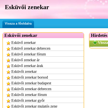
Esküvői zenekar
Vissza a főoldalra
Esküvői zenekar
Hirdetés
Esküvő zenekar
Vissza
Esküvő zenekar debrecen
Esküvő zenekar fórum
Esküvő zenekar ár
Esküvő zenekar árak
Esküvői zenekar
Esküvői zenekar borsod
Esküvői zenekar budapest
Esküvői zenekar debrecen
Esküvői zenekar fórum
Esküvői zenekar győr
Esküvői zenekar mulatós zene