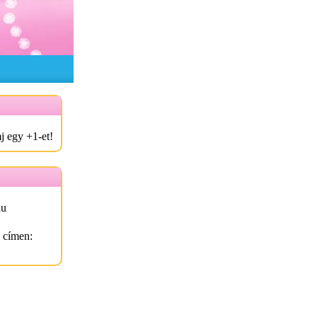
j egy +1-et!
hu
l címen: