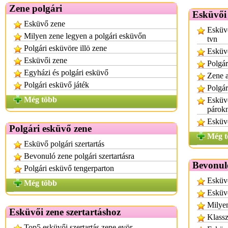
Zene polgári
Esküvői 
Esküvő zene
Esküv
Milyen zene legyen a polgári esküvőn
tvn
Polgári esküvöre illö zene
Esküv
Esküvői zene
Polgár
Egyházi és polgári esküvő
Zene 
Polgári esküvő játék
Polgár
Még több
Esküvő
párok
Esküvő
Polgári esküvő zene
Még t
Esküvő polgári szertartás
Bevonuló zene polgári szertartásra
Bevonul
Polgári esküvő tengerparton
Esküv
Még több
Esküv
Milyen
Esküvői zene szertartáshoz
Klassz
Top5 esküvői szertartás zene evör