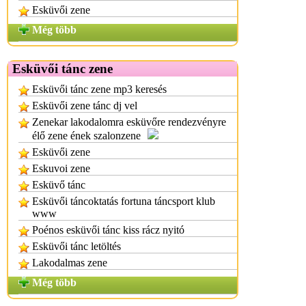
Esküvői zene
Még több
Esküvői tánc zene
Esküvői tánc zene mp3 keresés
Esküvői zene tánc dj vel
Zenekar lakodalomra esküvőre rendezvényre
élő zene ének szalonzene
Esküvői zene
Eskuvoi zene
Esküvő tánc
Esküvői táncoktatás fortuna táncsport klub
www
Poénos esküvői tánc kiss rácz nyitó
Esküvői tánc letöltés
Lakodalmas zene
Még több