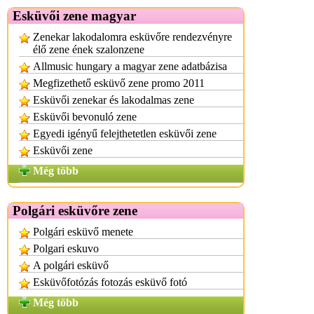
Esküvői zene magyar
Zenekar lakodalomra esküvőre rendezvényre
élő zene ének szalonzene
Allmusic hungary a magyar zene adatbázisa
Megfizethető esküvő zene promo 2011
Esküvői zenekar és lakodalmas zene
Esküvői bevonuló zene
Egyedi igényű felejthetetlen esküvői zene
Esküvői zene
Még több
Polgári esküvőre zene
Polgári esküvő menete
Polgari eskuvo
A polgári esküvő
Esküvőfotózás fotozás esküvő fotó
Még több