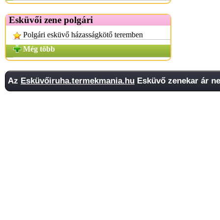
Esküvői zene polgári
Polgári esküvő házasságkötő teremben
Még több
Az
Esküvőiruha.termekmania.hu
Esküvő zenekar ár ne