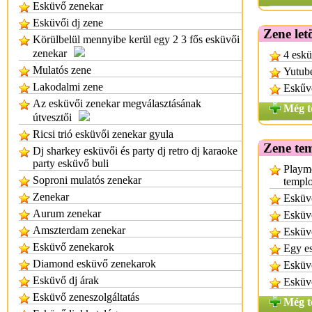
Esküvő zenekar
Esküvői dj zene
Zene letö
Körülbelül mennyibe kerül egy 2 3 fős esküvői
zenekar
4 eskü
Mulatós zene
Yutube
Lakodalmi zene
Eskűvő
Az esküvői zenekar megválasztásának
Még t
útvesztői
Ricsi trió esküvői zenekar gyula
Zene te
Dj sharkey esküvői és party dj retro dj karaoke
party esküvő buli
Playm
Soproni mulatós zenekar
templo
Zenekar
Esküvő
Aurum zenekar
Esküv
Amszterdam zenekar
Esküv
Esküvő zenekarok
Egy e
Diamond esküvő zenekarok
Esküv
Esküvő dj árak
Esküv
Esküvő zeneszolgáltatás
Még t