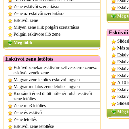
Esküv
Zene esküvői szertartásra
Esküv
Zene az esküvői szertartásra
Még t
Esküvői zene
Milyen zene illik polgári szertartásra
Esküvői 
Polgári esküvöre illö zene
Slides
Még több
Más sz
Esküvő
Esküvői zene letöltés
Esküvő
Esküvő zenekar esküvőre szilveszterre zenész
Esküv
esküvői zenék zene
Esküv
Magyar zene letoltes eskuvoi ingyen
A 10 l
Magyar mulatos zene letoltes ingyen
Esküv
Kocsándi érted öltött hófehér ruhát esküvői
Esküvő
zene letöltés
Slide
Zene mp3 letöltés
Még t
Zene és esküvő
Zene letöltés
Esküvői zene letöltése