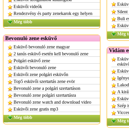
Esküvő
Esküvői videók
Silent
Rendezvény és party zenekarok egy helyen
Buli e
Még több
Esküv
Még t
Bevonuló zene esküvő
Esküvő bevonuló zene magyar
Vidám e
2 tanús esküvő esetén kell bevonuló zene
Esküvő
Polgári esküvő zene
esküvő
Esküvői bevonuló zene
Esküvő
Esküvői zene polgári esküvőn
Igénye
Top5 esküvői szertartás zene evör
Lakod
Bevonuló zene a polgári szertartáson
A kirá
Bevonuló zene polgári szertartásra
Esküvő
Bevonuló zene watch and download video
Szép i
Esküvői zene gratis mp3
Vicces
Még több
Még t