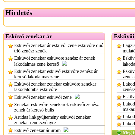
Hirdetés
Esküvő zenekar ár
Esküvői
Esküvői zenekar ár esküvői zene esküvőre duó
Lagzis
trió zenész zenék
mulató
Esküvői zenekar esküvőre zenész ár zenék
Esküvő
lakodalmas zene kereső
lakoda
Esküvői zenekar esküvő esküvőre zenész ár
Esküvő
kereső lakodalmas zene
zenek
Esküvői zenekar zenekar esküvőre zenekar
Lakod
lakodalomba esküvőre
zenés
Esküvő
Esküvői zenekar esküvői zene
Lakoda
Zenekar esküvőre zenekarok esküvői zenész
makar
zenék ár kereső bulis
Lakod
Artidas linkgyűjtemény esküvői zenekar
zenekar rendezvényre
Lakoda
Esküvő zenekar ár üröm
Még t