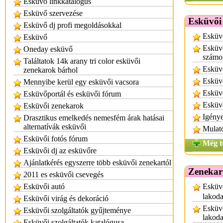
Esküvő linkkatalógus
Esküvő szervezése
Esküvői 
Esküvő dj profi megoldásokkal
Esküv
Esküvő
Esküvő
Oneday esküvő
számo
Találtatok 14k arany tri color esküvői
Esküv
zenekarok bárhol
Esküvő
Mennyibe kerül egy esküvői vacsora
Esküvő
Esküvőportál és esküvői fórum
Esküv
Esküvői zenekarok
Igénye
Drasztikus emelkedés nemesfém árak hatásai
alternatívák esküvői
Mulat
Esküvői fotós fórum
Még t
Esküvői dj az esküvőre
Ajánlatkérés egyszerre több esküvői zenekartól
Zenekar
2011 es esküvői csevegés
Esküvői autó
Esküvő
lakoda
Esküvői virág és dekoráció
Esküvő
Esküvői szolgáltatók gyűjteménye
lakod
Esküvői szolgáltatók katalógusa