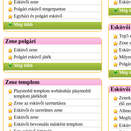
Esküvői zene
Esküvő
Polgári esküvő tengerparton
Még t
Egyházi és polgári esküvő
Még több
Esküvői 
Top5 e
Zene polgári
Zene e
Esküvő zene
Esküv
Polgári esküvő játék
Milyen
Polgár
Még több
Még t
Zene templom
Esküvői
Playmobil templom webáruház playmobil
templom játékbolt
Zenek
Zene az esküvői szertartásra
élő ze
Esküvői és szerelmes zene
Allmus
Esküvői zene
Megfi
Esküvői bevonulás másként templom
Esküvő