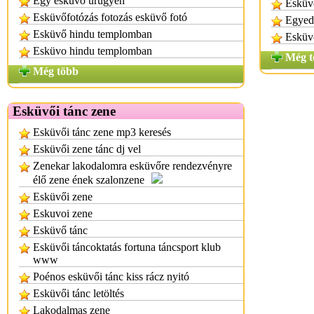
Egy esküvő ürügyén
Esküv
Esküvőfotózás fotozás esküvő fotó
Egyedi
Esküvő hindu templomban
Esküv
Esküvo hindu templomban
Még t
Még több
Esküvői tánc zene
Esküvői tánc zene mp3 keresés
Esküvői zene tánc dj vel
Zenekar lakodalomra esküvőre rendezvényre
élő zene ének szalonzene
Esküvői zene
Eskuvoi zene
Esküvő tánc
Esküvői táncoktatás fortuna táncsport klub
www
Poénos esküvői tánc kiss rácz nyitó
Esküvői tánc letöltés
Lakodalmas zene