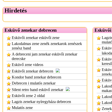
Hirdetés
Esküvő zenekar debrecen
Esküvői
Esküvői zenekar esküvői zene
Lagzis
mulató
Lakodalmas zene zenék zenekarok zenészek
zenész band
Esküvő
lakoda
A debreceni jam zenekar esküvői zenekar
derecske
Esküvő
kereső
Esküvő zene videos
Esküvő
Esküvői zenekar debrecen
zenek
Kondor band zenekar debrecen
Esküvő
Debrecen i mulatós zenekar
Lakoda
Silent retro band esküvő zenekar
makar
Esküvői zene 2 oldal
Lakod
Lagzis zenekar nyíregyháza debrecen
Lakoda
Mulatós zene
Zenek