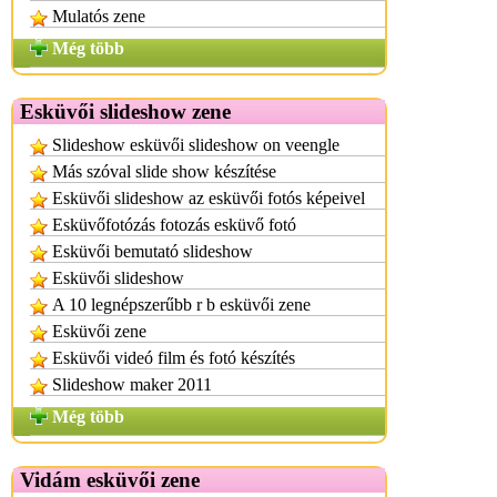
Mulatós zene
Még több
Esküvői slideshow zene
Slideshow esküvői slideshow on veengle
Más szóval slide show készítése
Esküvői slideshow az esküvői fotós képeivel
Esküvőfotózás fotozás esküvő fotó
Esküvői bemutató slideshow
Esküvői slideshow
A 10 legnépszerűbb r b esküvői zene
Esküvői zene
Esküvői videó film és fotó készítés
Slideshow maker 2011
Még több
Vidám esküvői zene