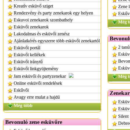
Kreatív esküvő sziget
Zene l
Rendezvény és party zenekarok egy helyen
Eskűvő
Eskuvoi zenekarok szombathely
Még t
Esküvői zenekarok
Lakodalmas és esküvői zenész
Bevonul
Ajánlatkérés egyszerre több esküvői zenekartól
2 tanú
Esküvői portál
Esküv
Esküvői kellékek
Bevon
Esküvői iránytű
Esküvő
Esküvői linkgyüjtemény
Jam esküvői és partyzenekar
Még t
Online esküvői rendelések
Eskűvői
Zenekar
Avagy erre mulat a hajdú
Esküvő
Még több
Esküv
Silent
Bevonuló zene esküvőre
Debrec