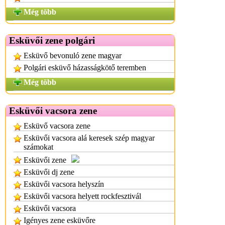
Még több
Esküvői zene polgári
Esküvő bevonuló zene magyar
Polgári esküvő házasságkötő teremben
Még több
Esküvői vacsora zene
Esküvő vacsora zene
Esküvői vacsora alá keresek szép magyar
számokat
Esküvői zene
Esküvői dj zene
Esküvői vacsora helyszín
Esküvői vacsora helyett rockfesztivál
Esküvői vacsora
Igényes zene esküvőre