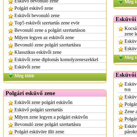
Esküvő bevonuló zene
Még t
Polgári esküvő zene
Esküvői bevonuló zene
Esküvői 
Top5 esküvői szertartás zene evör
Kocsán
Bevonuló zene a polgári szertartáson
zene l
Milyen legyen az esküvői zene
Esküvő
Bevonuló zene polgári szertartásra
Esküv
Klasszikus esküvői zene
Még t
Esküvői zene diplomás komolyzeneszekkel
Esküvői zene
Esküvői 
Még több
Esküv
tvn
Polgári esküvő zene
Esküv
Esküvői zene polgári esküvőn
Polgár
Esküvő polgári szertartás
Zene 
Milyen zene legyen a polgári esküvőn
Polgár
Bevonuló zene polgári szertartásra
Esküvő
Polgári esküvöre illö zene
párok