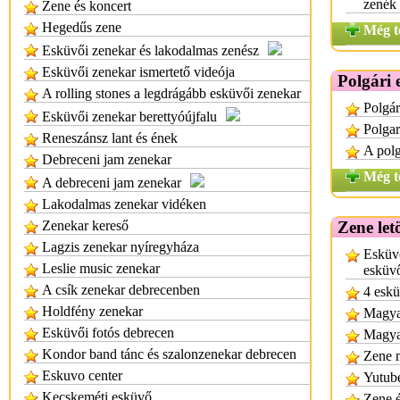
zenék 
Zene és koncert
Hegedűs zene
Még t
Esküvői zenekar és lakodalmas zenész
Esküvői zenekar ismertető videója
Polgári 
A rolling stones a legdrágább esküvői zenekar
Polgár
Esküvői zenekar berettyóújfalu
Polgar
Reneszánsz lant és ének
A polg
Debreceni jam zenekar
Még t
A debreceni jam zenekar
Lakodalmas zenekar vidéken
Zenekar kereső
Zene letö
Lagzis zenekar nyíregyháza
Esküvő
Leslie music zenekar
esküvő
A csík zenekar debrecenben
4 eskü
Holdfény zenekar
Magyar
Esküvői fotós debrecen
Magyar
Kondor band tánc és szalonzenekar debrecen
Zene m
Eskuvo center
Yutube
Kecskeméti esküvő
Zene 