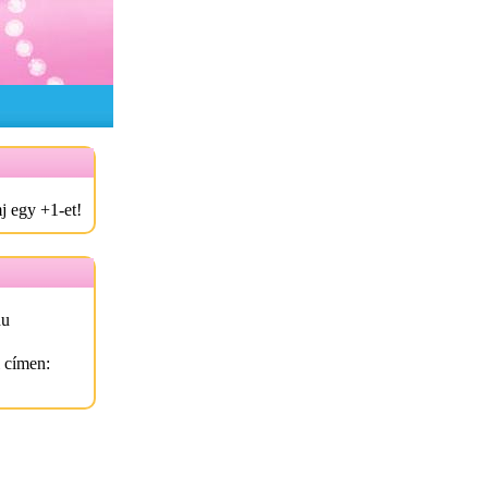
j egy +1-et!
hu
l címen: