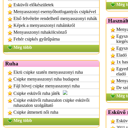
Még t
Esküvői előkészületek
Menyasszonyi esernyőbotfogantyús csipkével
Első felvételre rendelhető menyasszonyi ruhák
Használt
Képek a menyasszonyi ruháinkról
Menyas
Menyasszonyi ruhakölcsönző
Egysze
Fehér csipkés gyűrűpárna
kiegés
Még több
Egysze
Eladó
1x has
Ruha
Egyedi
Ekrü csipke szatén menyasszonyi ruha
eladó
Csipke menyasszonyi ruha budapest
Menya
Fájl hövej csipke menyasszonyi ruha
De sz
Csipke esküvői ruha játék
Még t
Csipke esküvői ruhaszalon csipke esküvői
ruhaszalon szolgáltató
Esküvő 
Csipke átmeneti női ruha
Még több
Esküvő
2011 t