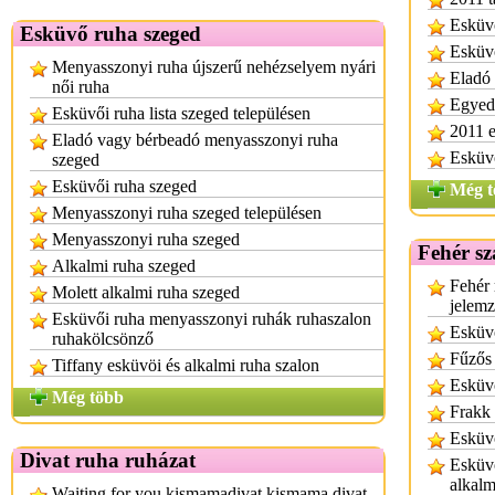
Esküvő
Esküvő ruha szeged
Esküvő
Menyasszonyi ruha újszerű nehézselyem nyári
Eladó 
női ruha
Egyedi
Esküvői ruha lista szeged településen
2011 e
Eladó vagy bérbeadó menyasszonyi ruha
Esküv
szeged
Esküvői ruha szeged
Még t
Menyasszonyi ruha szeged településen
Menyasszonyi ruha szeged
Fehér sz
Alkalmi ruha szeged
Fehér 
Molett alkalmi ruha szeged
jelem
Esküvői ruha menyasszonyi ruhák ruhaszalon
Esküvő
ruhakölcsönző
Fűzős
Tiffany esküvöi és alkalmi ruha szalon
Esküvő
Még több
Frakk 
Esküv
Divat ruha ruházat
Esküvő
alkalm
Waiting for you kismamadivat kismama divat