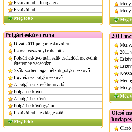
Esküvői ruha fotógaléria
Menyas
Esküvői ruha
Menya
Még több
Még t
Polgári esküvő ruha
2011 me
Divat 2011 polgari eskuvoi ruha
Menyas
Es menyasszonyi ruha http
2011 t
Polgári esküvő után szűk családdal megyünk
Esküvő
étterembe vacsorázni
Esküvő
Szűk körben lagzi nélküli polgári esküvő
Koszor
Egyházi és polgári esküvő
Mennya
A polgári esküvő tudnivalói
Menya
Polgári esküvő
Még t
A polgári esküvő
Polgári esküvő gyálon
Olcsó m
Esküvői ruha és kiegészítők
budapes
Még több
Olcsó