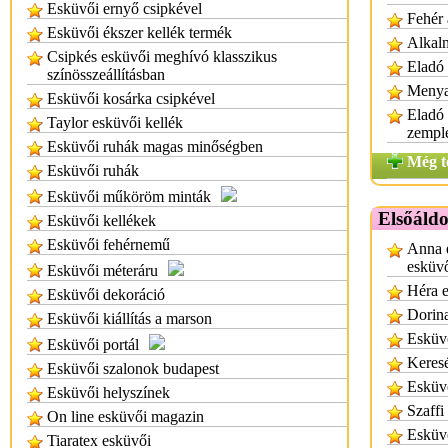
Esküvői ernyő csipkével
Fehér 
Esküvői ékszer kellék termék
Alkal
Csipkés esküvői meghívó klasszikus
Eladó 
színösszeállításban
Menya
Esküvői kosárka csipkével
Eladó
Taylor esküvői kellék
zempl
Esküvői ruhák magas minőségben
Még t
Esküvői ruhák
Esküvői műköröm minták
Elsőáld
Esküvői kellékek
Esküvői fehérnemű
Anna e
esküvő
Esküvői méteráru
Héra e
Esküvői dekoráció
Dorina
Esküvői kiállítás a marson
Esküv
Esküvői portál
Keresé
Esküvői szalonok budapest
Esküvő
Esküvői helyszínek
Szaffi
On line esküvői magazin
Esküvő
Tiaratex esküvői