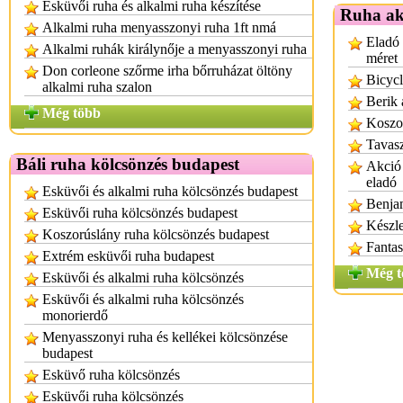
Esküvői ruha és alkalmi ruha készítése
Ruha ak
Alkalmi ruha menyasszonyi ruha 1ft nmá
Eladó 
Alkalmi ruhák királynője a menyasszonyi ruha
méret
Don corleone szőrme irha bőrruházat öltöny
Bicycl
alkalmi ruha szalon
Berik 
Még több
Koszo
Tavasz
Báli ruha kölcsönzés budapest
Akció 
eladó
Esküvői és alkalmi ruha kölcsönzés budapest
Benjam
Esküvői ruha kölcsönzés budapest
Készle
Koszorúslány ruha kölcsönzés budapest
Fantas
Extrém esküvői ruha budapest
Még t
Esküvői és alkalmi ruha kölcsönzés
Esküvői és alkalmi ruha kölcsönzés
monorierdő
Menyasszonyi ruha és kellékei kölcsönzése
budapest
Esküvő ruha kölcsönzés
Esküvői ruha kölcsönzés