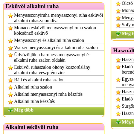
Olcsó 
Esküvői alkalmi ruha
Monac
Menyasszonyiruha menyasszonyi ruha esküvői
Menyas
alkalmi ruhaszalon díva
Sofy 
Monaco esküvői menyasszonyi ruha szalon
kölcsönző esküvő
Még t
Menyasszonyi és alkalmi ruha szalon
Walzer menyasszonyi és alkalmi ruha szalon
Használt
Üdvözöljük a baroness menyasszonyi és
Haszná
alkalmi ruha szalon oldalán
Eladó 
Esküvői ruhaszalon öltöny koszorúslány
berend
alkalmi ruha veszprém zirc
Egysze
Báli és alkalmi ruha szalon
menya
Alkalmi ruha szalon
Haszná
Alkalmi menyasszonyi ruha készítés
Eladó 
Alkalmi ruha készítés
Sürgős
Még több
Haszná
Még t
Alkalmi esküvői ruha