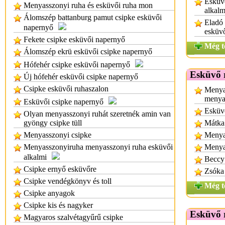
Esküvő
Menyasszonyi ruha és esküvői ruha mon
alkalm
Álomszép battanburg pamut csipke esküvői
Eladó
napernyő
esküv
Fekete csipke esküvői napernyő
Még t
Álomszép ekrü esküvői csipke napernyő
Hófehér csipke esküvői napernyő
Esküvő 
Új hófehér esküvői csipke napernyő
Csipke esküvői ruhaszalon
Menya
menya
Esküvői csipke napernyő
Esküv
Olyan menyasszonyi ruhát szeretnék amin van
gyöngy csipke tüll
Mátka
Menyasszonyi csipke
Menya
Menyasszonyiruha menyasszonyi ruha esküvői
Menya
alkalmi
Beccy
Csipke ernyő esküvőre
Zsóka
Csipke vendégkönyv és toll
Még t
Csipke anyagok
Csipke kis és nagyker
Esküvő 
Magyaros szalvétagyűrű csipke