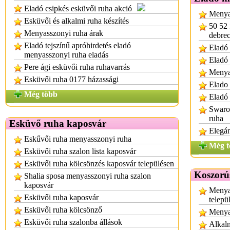
Eladó csipkés esküvői ruha akció
Menya
Esküvői és alkalmi ruha készítés
50 52 
Menyasszonyi ruha árak
debre
Eladó tejszínű apróhirdetés eladó
Eladó 
menyasszonyi ruha eladás
Eladó
Pere ági esküvői ruha ruhavarrás
Menya
Esküvői ruha 0177 házassági
Elado
Még több
Eladó 
Swarov
ruha
Esküvő ruha kaposvár
Elegá
Eskűvői ruha menyasszonyi ruha
Még t
Esküvői ruha szalon lista kaposvár
Esküvői ruha kölcsönzés kaposvár településen
Koszorú
Shalia sposa menyasszonyi ruha szalon
kaposvár
Menya
Esküvői ruha kaposvár
telepü
Esküvői ruha kölcsönző
Menya
Esküvői ruha szalonba állások
Alkalm