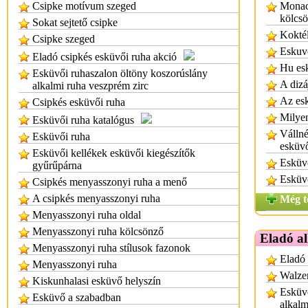
Csipke motívum szeged
Monac
kölcs
Sokat sejtető csipke
Koktél
Csipke szeged
Eskuv
Eladó csipkés esküvői ruha akció
Hu es
Esküvői ruhaszalon öltöny koszorúslány
A dizá
alkalmi ruha veszprém zirc
Az esk
Csipkés esküvői ruha
Milyen
Esküvői ruha katalógus
Vállné
Esküvői ruha
esküv
Esküvői kellékek esküvői kiegészítők
Esküv
gyűrűpárna
Esküvő
Csipkés menyasszonyi ruha a menő
A csipkés menyasszonyi ruha
Még t
Menyasszonyi ruha oldal
Menyasszonyi ruha kölcsönző
Eladó a
Menyasszonyi ruha stílusok fazonok
Eladó
Menyasszonyi ruha
Walzer
Kiskunhalasi esküvő helyszín
Esküvő
Esküvő a szabadban
alkalm