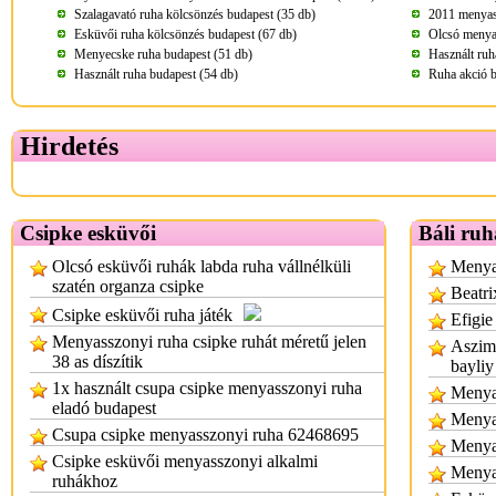
Szalagavató ruha kölcsönzés budapest (35 db)
2011 menyass
Esküvői ruha kölcsönzés budapest (67 db)
Olcsó menya
Menyecske ruha budapest (51 db)
Használt ruh
Használt ruha budapest (54 db)
Ruha akció b
Hirdetés
Csipke esküvői
Báli ruh
Olcsó esküvői ruhák labda ruha vállnélküli
Menyas
szatén organza csipke
Beatri
Csipke esküvői ruha játék
Efigie
Menyasszonyi ruha csipke ruhát méretű jelen
Aszimm
38 as díszítik
bayliy
1x használt csupa csipke menyasszonyi ruha
Menyas
eladó budapest
Menya
Csupa csipke menyasszonyi ruha 62468695
Menya
Csipke esküvői menyasszonyi alkalmi
Menya
ruhákhoz