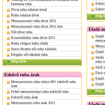
Esküvő
kismama ruha
Esküv
Divat ruha ruházat trend
Ruha ruházat divat
Még t
Menyasszonyi ruha divat 2011
Menyasszonyi ruha divat 2011 ben
Eladó m
Női divat ruha
Eladó 
Koszorúslány ruha divat 2011
menya
Ruha virágos baba ruhák
Menya
Szexi divatos női ruha vásárlás
Eladó
Elegáns női alkalmi ruha
Sirály
Még több
ruha r
Ekrű s
Ekrü s
Esküvő ruha árak
Eladó 
Menyasszonyi ruha rubyn 001 esküvői ruha
Eladó
árak
Még t
Fehér menyasszonyi ruha esküvői ruha
Esküvői ruha árak
Menyasszonyi ruha árak 2011
Eladó m