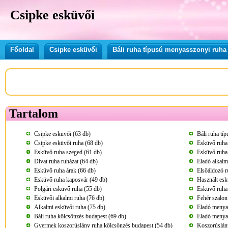
Csipke esküvői
Főoldal
Csipke esküvői
Báli ruha típusú menyasszonyi ruha
Tartalom
Csipke esküvői (63 db)
Báli ruha tí
Csipke esküvői ruha (68 db)
Esküvő ruha
Esküvő ruha szeged (61 db)
Esküvő ruha
Divat ruha ruházat (64 db)
Eladó alkalm
Esküvő ruha árak (66 db)
Elsőáldozó r
Esküvő ruha kaposvár (49 db)
Használt esk
Polgári esküvő ruha (55 db)
Esküvő ruha
Esküvői alkalmi ruha (76 db)
Fehér szalon
Alkalmi esküvői ruha (75 db)
Eladó menya
Báli ruha kölcsönzés budapest (69 db)
Eladó menya
Gyermek koszorúslány ruha kölcsönzés budapest (54 db)
Koszorúslány