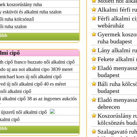
Molett női alka
ek koszorúslány ruha
Alkalmi férfi r
y esküvöi és alkalmi ruha szalon
Férfi alkalmi c
ői ruha kölcsönző
webáruház
i ruha szalon
Gyermek koszo
öbb
ruha budapest
Lány alkalmi r
lmi cipő
Fekete alkalmi 
h cipő franco buzzato női alkalmi cipő
Eladó menyassz
do uj ara noi alkalmi cipo 3839 meret
budapest
michael kors új női alkalmi cipő
Báli ruha kölcs
ed új női alkalmi cipő 40 es méret
budapest
női alkalmi cipő
 alkalmi cipő 38 as az ingyenes aukciós
Eladó menyassz
r
debrecen
újszerű női alkalmi cipő
Koszorúslány r
kalmi cipő
kölcsönzés bud
öbb
Szalagavató ru