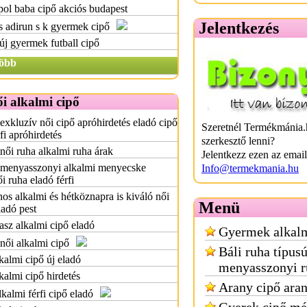
pol baba cipő akciós budapest
Jelentkezés
 adirun s k gyermek cipő
j gyermek futball cipő
öbb
i alkalmi cipő
exkluzív női cipő apróhirdetés eladó cipő
Szeretnél Termékmánia.
rfi apróhirdetés
szerkesztő lenni?
női ruha alkalmi ruha árak
Jelentkezz ezen az emai
 menyasszonyi alkalmi menyecske
Info@termekmania.hu
i ruha eladó férfi
nos alkalmi és hétköznapra is kiváló női
Menü
ladó pest
asz alkalmi cipő eladó
Gyermek alkalm
női alkalmi cipő
Báli ruha típus
kalmi cipő új eladó
menyasszonyi r
kalmi cipő hirdetés
Arany cipő ara
lkalmi férfi cipő eladó