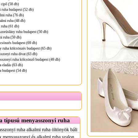
 cipő (58 db)
i ruha budapest (52 db)
lmi ruha (76 db)
almi ruha (48 db)
i ruha (61 db)
zorúslány ruha budapest (50 db)
mi ruha (59 db)
lcsönzés budapest (69 db)
 ruha kölcsönzés budapest (65 db)
zonyi ruha divat (63 db)
sszonyi ruha kölcsönző budapest (49 db)
a eladás (63 db)
a budapest (54 db)
a típusú menyasszonyi ruha
szonyi ruha alkalmi ruha öltönyök báli
x menyasszonyi és alkalmi ruha szalon