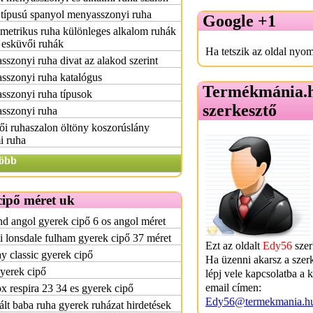
 típusú spanyol menyasszonyi ruha
Google +1
etrikus ruha különleges alkalom ruhák
 esküvői ruhák
Ha tetszik az oldal nyom
szonyi ruha divat az alakod szerint
sszonyi ruha katalógus
Termékmánia.
sszonyi ruha típusok
szerkesztő
sszonyi ruha
i ruhaszalon öltöny koszorúslány
i ruha
öbb
cipő méret uk
d angol gyerek cipő 6 os angol méret
i lonsdale fulham gyerek cipő 37 méret
Ezt az oldalt
Edy56
szer
 classic gyerek cipő
Ha üzenni akarsz a szer
yerek cipő
lépj vele kapcsolatba a 
email címen:
x respira 23 34 es gyerek cipő
Edy56@termekmania.h
lt baba ruha gyerek ruházat hirdetések