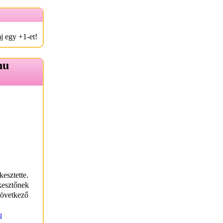
j egy +1-et!
hu
kesztette.
kesztőnek
következő
u