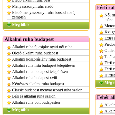
Eladó alkalmi ruha pest
Menyasszonyi ruha eladó
Férfi ru
Eladó menyasszonyi ruha borsod abaúj
Női ru
zemplén
méret
Még több
Motoro
Xxl ge
Extra 
Alkalmi ruha budapest
Piedon
Alkalmi ruha új csipke nyári női ruha
Outlet
Olcsó alkalmi ruha budapest
Talál 
Alkalmi koszorúslány ruha budapest
Férfi 
Alkalmi ruha lista budapest településen
Férfi 
Alkalmi ruha budapest településen
Hirdet
Alkalmi ruha budapest xviii
Még t
Kétrészes alkalmi ruha budapest
Classic budapest menyasszonyi ruha szalon
Báli és alkalmi ruha szalon
Fehér al
Alkalmi ruha bolt budapesten
Alkalm
Még több
Alkalm