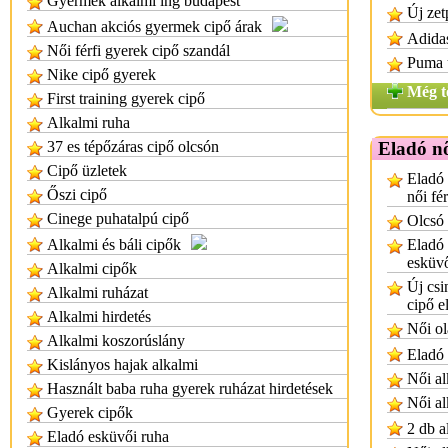
Gyermek alkalmi ing budapest
Új zet
Auchan akciós gyermek cipő árak
Adidas
Női férfi gyerek cipő szandál
Puma ú
Nike cipő gyerek
Még t
First training gyerek cipő
Alkalmi ruha
37 es tépőzáras cipő olcsón
Eladó nő
Cipő üzletek
Eladó 
Őszi cipő
női fé
Cinege puhatalpú cipő
Olcsó 
Alkalmi és báli cipők
Eladó
esküvő
Alkalmi cipők
Új csi
Alkalmi ruházat
cipő e
Alkalmi hirdetés
Női ol
Alkalmi koszorúslány
Eladó 
Kislányos hajak alkalmi
Női al
Használt baba ruha gyerek ruházat hirdetések
Női al
Gyerek cipők
2 db a
Eladó esküvői ruha