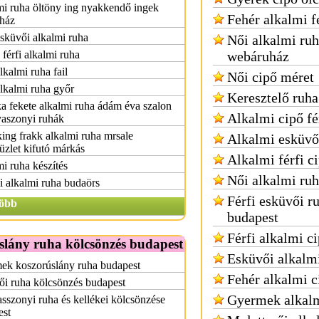
i ruha öltöny ing nyakkendő ingek
Fehér alkalmi f
yház
esküvői alkalmi ruha
Női alkalmi ru
 férfi alkalmi ruha
webáruház
alkalmi ruha fail
Női cipő méret
alkalmi ruha győr
Keresztelő ruha
a fekete alkalmi ruha ádám éva szalon
Alkalmi cipő fé
aszonyi ruhák
ng frakk alkalmi ruha mrsale
Alkalmi esküvő
üzlet kifutó márkás
Alkalmi férfi c
i ruha készítés
Női alkalmi ru
 alkalmi ruha budaörs
Férfi esküvői r
öbb
budapest
Férfi alkalmi c
slány ruha kölcsönzés budapest
Esküvői alkalm
ek koszorúslány ruha budapest
Fehér alkalmi c
i ruha kölcsönzés budapest
Gyermek alkalm
szonyi ruha és kellékei kölcsönzése
est