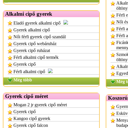
Alkalm
öltön
Alkalmi cipő gyerek
Férfi 
Női és
Eladó gyerek alkalmi cipő
Férfi 
Gyerek alkalmi cipő
Férfi 
Női férfi gyerek cipő szandál
Ficánk
Gyerek cipő webáruház
menny
Gyerek cipő ruházat
Szmoki
Férfi alkalmi cipő termék
öltöny
Gyerek cipő
Alkalm
Férfi alkalmi cipő
Egyedi
Még több
Még t
Gyerek cipő méret
Koszorú
Mogan 2 jr gyerek cipő méret
Gyerm
Gyerek cipő
Esküvő
Kangoo cipő gyerek
Menyas
Gyerek cipő falcon
budap