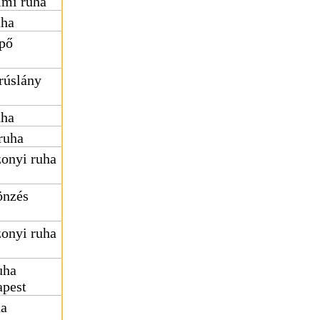
lmi ruha
uha
ipő
rúslány
uha
ruha
onyi ruha
önzés
onyi ruha
uha
apest
ha