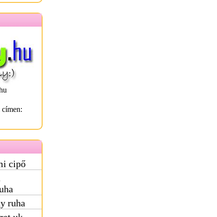
hu
l címen:
i cipő
ú
uha
ny ruha