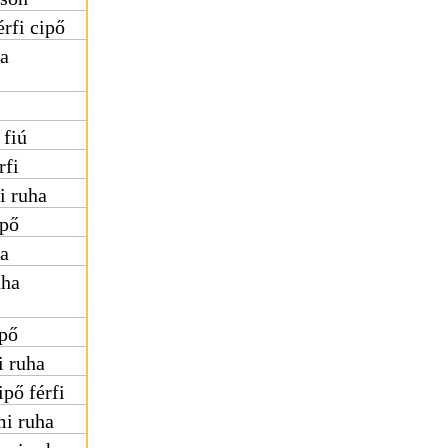
érfi cipő
ha
 fiú
rfi
i ruha
ipő
ha
uha
ipő
i ruha
ipő férfi
i ruha