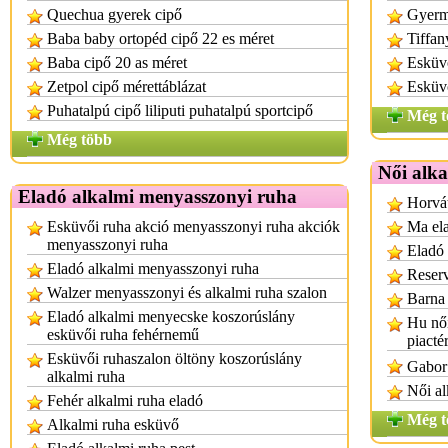
Quechua gyerek cipő
Gyerm
Baba baby ortopéd cipő 22 es méret
Tiffan
Baba cipő 20 as méret
Esküv
Zetpol cipő mérettáblázat
Esküvő
Puhatalpú cipő liliputi puhatalpú sportcipő
Még t
Még több
Női alka
Eladó alkalmi menyasszonyi ruha
Horvát
Esküvői ruha akció menyasszonyi ruha akciók
Ma ela
menyasszonyi ruha
Eladó 
Eladó alkalmi menyasszonyi ruha
Reserv
Walzer menyasszonyi és alkalmi ruha szalon
Barna 
Eladó alkalmi menyecske koszorúslány
Hu női
esküvői ruha fehérnemű
piacté
Esküvői ruhaszalon öltöny koszorúslány
Gabor 
alkalmi ruha
Női al
Fehér alkalmi ruha eladó
Még t
Alkalmi ruha esküvő