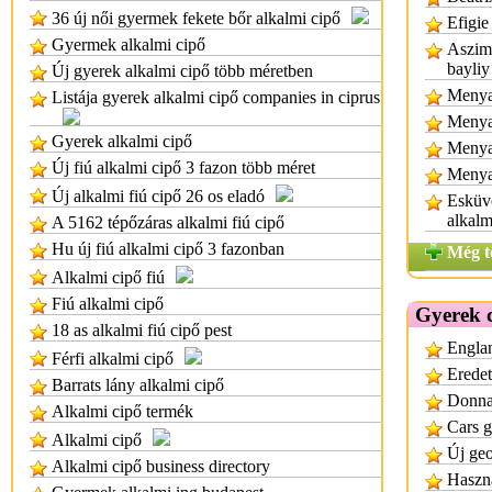
36 új női gyermek fekete bőr alkalmi cipő
Efigie
Gyermek alkalmi cipő
Aszimm
bayliy
Új gyerek alkalmi cipő több méretben
Menyas
Listája gyerek alkalmi cipő companies in ciprus
Menya
Gyerek alkalmi cipő
Menya
Új fiú alkalmi cipő 3 fazon több méret
Menya
Új alkalmi fiú cipő 26 os eladó
Esküvő
alkalm
A 5162 tépőzáras alkalmi fiú cipő
Hu új fiú alkalmi cipő 3 fazonban
Még t
Alkalmi cipő fiú
Fiú alkalmi cipő
Gyerek 
18 as alkalmi fiú cipő pest
Englan
Férfi alkalmi cipő
Eredet
Barrats lány alkalmi cipő
Donnay
Alkalmi cipő termék
Cars g
Alkalmi cipő
Új geo
Alkalmi cipő business directory
Haszná