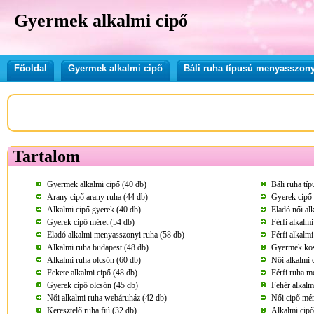
Gyermek alkalmi cipő
Főoldal
Gyermek alkalmi cipő
Báli ruha típusú menyasszony
Tartalom
Gyermek alkalmi cipő (40 db)
Báli ruha tí
Arany cipő arany ruha (44 db)
Gyerek cipő 
Alkalmi cipő gyerek (40 db)
Eladó női al
Gyerek cipő méret (54 db)
Férfi alkalm
Eladó alkalmi menyasszonyi ruha (58 db)
Férfi alkalmi
Alkalmi ruha budapest (48 db)
Gyermek kos
Alkalmi ruha olcsón (60 db)
Női alkalmi 
Fekete alkalmi cipő (48 db)
Férfi ruha m
Gyerek cipő olcsón (45 db)
Fehér alkalmi
Női alkalmi ruha webáruház (42 db)
Női cipő mér
Keresztelő ruha fiú (32 db)
Alkalmi cipő 