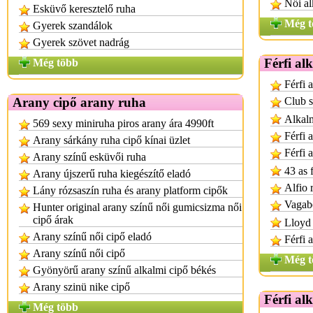
Női al
Esküvő keresztelő ruha
Még t
Gyerek szandálok
Gyerek szövet nadrág
Férfi al
Még több
Férfi 
Arany cipő arany ruha
Club s
Alkalm
569 sexy miniruha piros arany ára 4990ft
Férfi 
Arany sárkány ruha cipő kínai üzlet
Férfi 
Arany színű esküvői ruha
43 as 
Arany újszerű ruha kiegészítő eladó
Alfio 
Lány rózsaszín ruha és arany platform cipők
Vagabo
Hunter original arany színű női gumicsizma női
cipő árak
Lloyd 
Arany színű női cipő eladó
Férfi 
Arany színű női cipő
Még t
Gyönyörű arany színű alkalmi cipő békés
Arany szinü nike cipő
Férfi al
Még több