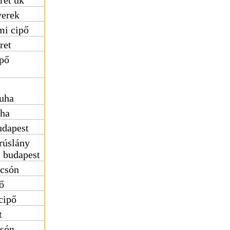
ret uk
yerek
mi cipő
ret
ipő
uha
uha
udapest
rúslány
s budapest
lcsón
ő
cipő
t
csón