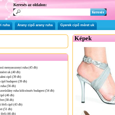
Keresés az oldalon:
i ruha
Arany cipő arany ruha
Gyerek cipő méret uk
Képek
pusú menyasszonyi ruha (45 db)
méret uk (40 db)
kalmi cipő (39 db)
i cipő budapest (39 db)
 ruha (56 db)
zorúslány ruha kölcsönzés budapest (54 db)
cipő (46 db)
éret (38 db)
 férfi cipő (43 db)
et (51 db)
férfi (46 db)