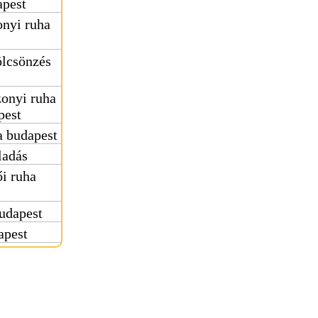
apest
nyi ruha
ölcsönzés
onyi ruha
pest
 budapest
ladás
i ruha
udapest
apest