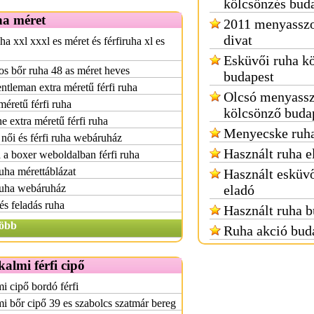
kölcsönzés bud
ha méret
2011 menyasszo
divat
ha xxl xxxl es méret és férfiruha xl es
Esküvői ruha k
s bőr ruha 48 as méret heves
budapest
ntleman extra méretű férfi ruha
Olcsó menyassz
méretű férfi ruha
kölcsönző buda
e extra méretű férfi ruha
Menyecske ruha
 női és férfi ruha webáruház
Használt ruha e
a a boxer weboldalban férfi ruha
ruha mérettáblázat
Használt esküvő
ruha webáruház
eladó
és feladás ruha
Használt ruha b
öbb
Ruha akció bud
kalmi férfi cipő
i cipő bordó férfi
i bőr cipő 39 es szabolcs szatmár bereg