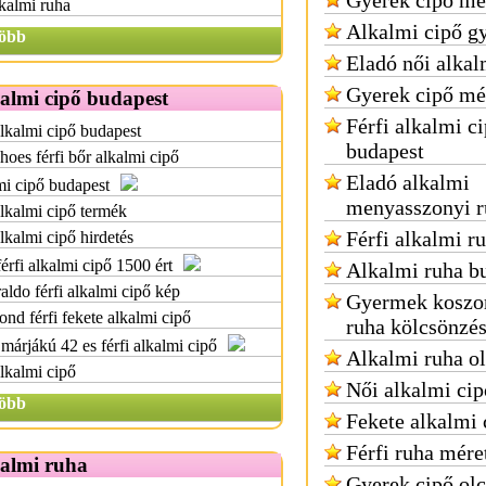
Gyerek cipő mé
kalmi ruha
Alkalmi cipő g
öbb
Eladó női alkal
Gyerek cipő mé
kalmi cipő budapest
Férfi alkalmi c
alkalmi cipő budapest
budapest
hoes férfi bőr alkalmi cipő
Eladó alkalmi
i cipő budapest
menyasszonyi r
alkalmi cipő termék
Férfi alkalmi r
alkalmi cipő hirdetés
férfi alkalmi cipő 1500 ért
Alkalmi ruha b
raldo férfi alkalmi cipő kép
Gyermek koszo
nd férfi fekete alkalmi cipő
ruha kölcsönzé
márjákú 42 es férfi alkalmi cipő
Alkalmi ruha o
alkalmi cipő
Női alkalmi cip
öbb
Fekete alkalmi 
Férfi ruha mére
kalmi ruha
Gyerek cipő ol