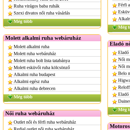
Férfi 
Ruha virágos baba ruhák
Esküvő
Szexi divatos női ruha vásárlás
Alkalm
Még több
Még t
Molett alkalmi ruha webáruház
Eladó n
Molett alkalmi ruha
Eladó 
Molett ruha webáruház
Női mo
Molett ruha bolt lista tatabánya
Női m
Molett esküvői ruha kölcsönző
Belo n
Alkalmi ruha budapest
Higwa
Alkalmi egész ruha
Reloff
Alkalmi ruha debrecen
Eladó
Még több
Daines
Még t
Női ruha webáruház
Outlet női és férfi ruha webáruház
Motoros 
Redial outlet női ruha webáruház