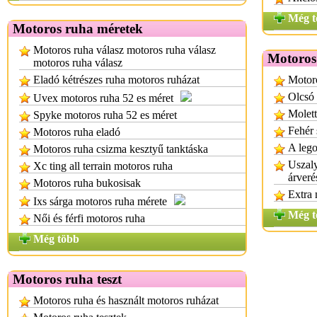
Még t
Motoros ruha méretek
Motoros ruha válasz motoros ruha válasz
Motoros
motoros ruha válasz
Eladó kétrészes ruha motoros ruházat
Motor
Olcsó
Uvex motoros ruha 52 es méret
Molett
Spyke motoros ruha 52 es méret
Fehér 
Motoros ruha eladó
A leg
Motoros ruha csizma kesztyű tanktáska
Uszaly
Xc ting all terrain motoros ruha
árveré
Motoros ruha bukosisak
Extra 
Ixs sárga motoros ruha mérete
Még t
Női és férfi motoros ruha
Még több
Motoros ruha teszt
Motoros ruha és használt motoros ruházat