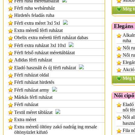
Motoro
Férfi ruha mérettáblázat
Férfi ruha webáruház
Még t
Hirdetés feladás ruha
Férfi extra méret 3xl 5xl
Elegáns
Extra méretű férfi ruházat
Alkalm
Obelix extra méretü férfi ruházat dabas
ruha
Férfi extra ruházat 3xl 10xl
Női ru
Férfi felső ruházat mérettáblázat
Női r
Adidas férfi ruházat
Elegán
Eladó használt és új férfi ruházat
Akció 
Férfi ruházat oldal
Még t
Férfi ruházat hirdetés
Férfi ruházat army
Női cipő
Márkás férfi ruházat
Férfi ruházat
Eladó 
női fé
Textil méret táblázat
Női al
Extra méret
haszná
Extra méretű öltöny zakó nadrág ing mrsale
Fila n
öltönyüzlet kifutó