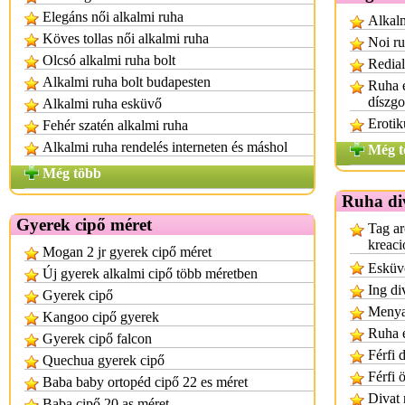
Elegáns női alkalmi ruha
Alkalm
Köves tollas női alkalmi ruha
Noi r
Olcsó alkalmi ruha bolt
Redial
Alkalmi ruha bolt budapesten
Ruha e
díszg
Alkalmi ruha esküvő
Eroti
Fehér szatén alkalmi ruha
Alkalmi ruha rendelés interneten és máshol
Még t
Még több
Ruha di
Gyerek cipő méret
Tag ar
kreaci
Mogan 2 jr gyerek cipő méret
Esküvő
Új gyerek alkalmi cipő több méretben
Ing di
Gyerek cipő
Menya
Kangoo cipő gyerek
Ruha é
Gyerek cipő falcon
Férfi 
Quechua gyerek cipő
Férfi 
Baba baby ortopéd cipő 22 es méret
Divat 
Baba cipő 20 as méret