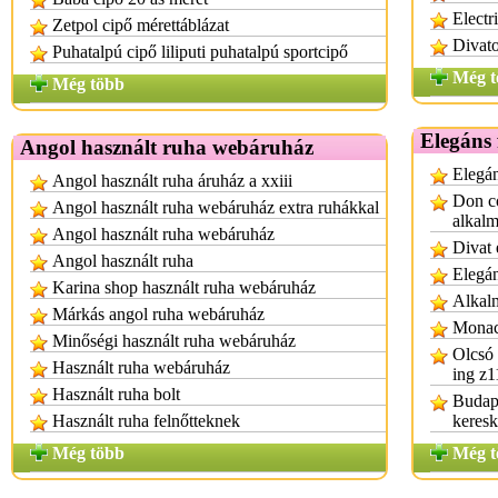
Electr
Zetpol cipő mérettáblázat
Divato
Puhatalpú cipő liliputi puhatalpú sportcipő
Még t
Még több
Elegáns 
Angol használt ruha webáruház
Elegán
Angol használt ruha áruház a xxiii
Don co
Angol használt ruha webáruház extra ruhákkal
alkalm
Angol használt ruha webáruház
Divat 
Angol használt ruha
Elegán
Karina shop használt ruha webáruház
Alkal
Márkás angol ruha webáruház
Monac
Minőségi használt ruha webáruház
Olcsó 
Használt ruha webáruház
ing z
Használt ruha bolt
Budape
Használt ruha felnőtteknek
keres
Még több
Még t