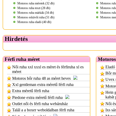
Motoros ruha méretek (32 db)
Motoros ruha
Motoros ruha teszt (28 db)
Motoros ruha
Motoros ruha márkák (34 db)
Motoros ruha
Motoros esküvői ruha (51 db)
Motoros men
Motoros ruha eladó (40 db)
Hirdetés
Férfi ruha méret
Motoros
Női ruha xxl xxxl es méret és férfiruha xl es
Eladó 
méret
Bőr mo
Motoros bőr ruha 48 as méret heves
Uvex m
Xxl gentleman extra méretű férfi ruha
Motoro
Extra méretű férfi ruha
Hein g
kabát 
Piedone extra méretű férfi ruha
Outlet női és férfi ruha webáruház
Női és
Talál a a boxer weboldalban férfi ruha
Ixs sá