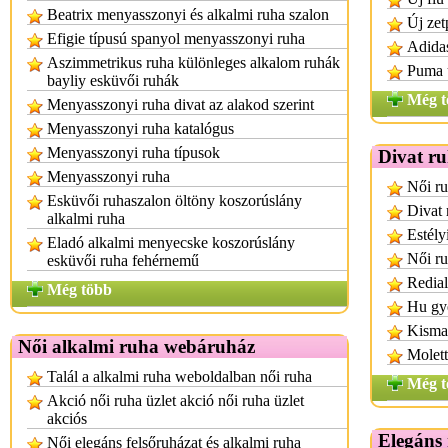
Beatrix menyasszonyi és alkalmi ruha szalon
Új zet
Efigie típusú spanyol menyasszonyi ruha
Adidas
Aszimmetrikus ruha különleges alkalom ruhák
Puma ú
bayliy esküvői ruhák
Még t
Menyasszonyi ruha divat az alakod szerint
Menyasszonyi ruha katalógus
Menyasszonyi ruha típusok
Divat r
Menyasszonyi ruha
Női ru
Esküvői ruhaszalon öltöny koszorúslány
Divat 
alkalmi ruha
Estély
Eladó alkalmi menyecske koszorúslány
Női r
esküvői ruha fehérnemű
Redial
Még több
Hu gy
Kisma
Női alkalmi ruha webáruház
Molet
Talál a alkalmi ruha weboldalban női ruha
Még t
Akció női ruha üzlet akció női ruha üzlet
akciós
Elegáns
Női elegáns felsőruházat és alkalmi ruha