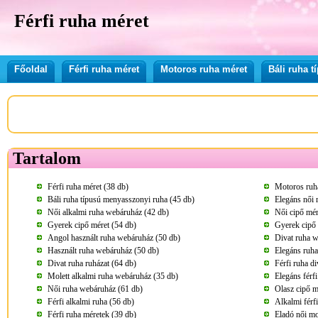
Férfi ruha méret
Főoldal
Férfi ruha méret
Motoros ruha méret
Báli ruha 
Tartalom
Férfi ruha méret (38 db)
Motoros ruha
Báli ruha típusú menyasszonyi ruha (45 db)
Elegáns női 
Női alkalmi ruha webáruház (42 db)
Női cipő mér
Gyerek cipő méret (54 db)
Gyerek cipő 
Angol használt ruha webáruház (50 db)
Divat ruha w
Használt ruha webáruház (50 db)
Elegáns ruh
Divat ruha ruházat (64 db)
Férfi ruha di
Molett alkalmi ruha webáruház (35 db)
Elegáns férfi
Női ruha webáruház (61 db)
Olasz cipő m
Férfi alkalmi ruha (56 db)
Alkalmi férf
Férfi ruha méretek (39 db)
Eladó női mo