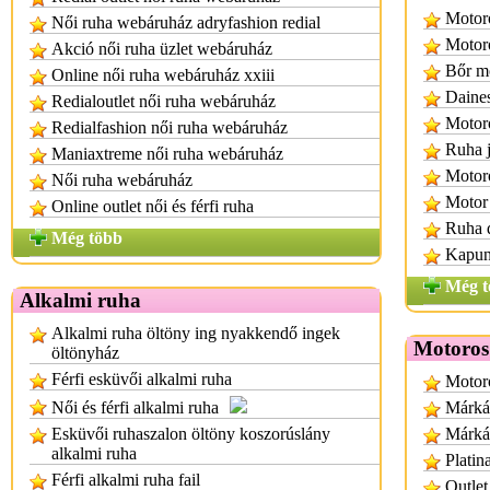
Motoro
Női ruha webáruház adryfashion redial
Motoro
Akció női ruha üzlet webáruház
Bőr m
Online női ruha webáruház xxiii
Daines
Redialoutlet női ruha webáruház
Motor
Redialfashion női ruha webáruház
Ruha j
Maniaxtreme női ruha webáruház
Motoro
Női ruha webáruház
Motor
Online outlet női és férfi ruha
Ruha d
Még több
Kapun
Még t
Alkalmi ruha
Alkalmi ruha öltöny ing nyakkendő ingek
Motoros 
öltönyház
Férfi esküvői alkalmi ruha
Motoro
Női és férfi alkalmi ruha
Márkás
Esküvői ruhaszalon öltöny koszorúslány
Márkás
alkalmi ruha
Platin
Férfi alkalmi ruha fail
Outlet