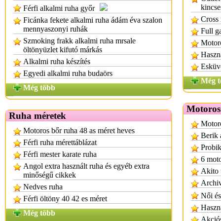
kincse
Férfi alkalmi ruha győr
Cross 
Ficánka fekete alkalmi ruha ádám éva szalon
mennyaszonyi ruhák
Full g
Szmoking frakk alkalmi ruha mrsale
Motoro
öltönyüzlet kifutó márkás
Haszná
Alkalmi ruha készítés
Esküvő
Egyedi alkalmi ruha budaörs
Még t
Még több
Motoros
Ruha méretek
Motoro
Motoros bőr ruha 48 as méret heves
Berik 
Férfi ruha mérettáblázat
Probik
Férfi mester karate ruha
6 moto
Angol extra használt ruha és egyéb extra
Akito 
minőségű cikkek
Archiv
Nedves ruha
Női és
Férfi öltöny 40 42 es méret
Haszná
Még több
Akció