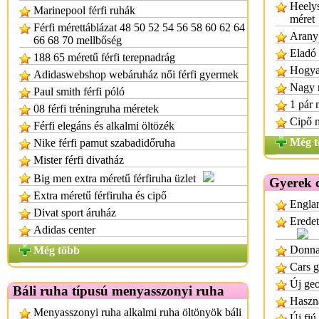
Heelys
Marinepool férfi ruhák
méret
Férfi mérettáblázat 48 50 52 54 56 58 60 62 64
Arany 
66 68 70 mellbőség
Eladó 
188 65 méretű férfi terepnadrág
Hogyan
Adidaswebshop webáruház női férfi gyermek
Nagy 
Paul smith férfi póló
1 pár 
08 férfi tréningruha méretek
Cipő 
Férfi elegáns és alkalmi öltözék
Még t
Nike férfi pamut szabadidőruha
Mister férfi divatház
Big men extra méretű férfiruha üzlet
Gyerek 
Extra méretű férfiruha és cipő
Englan
Divat sport áruház
Eredet
Adidas center
Donnay
Még több
Cars g
Új geo
Báli ruha típusú menyasszonyi ruha
Haszná
Menyasszonyi ruha alkalmi ruha öltönyök báli
Új fiú