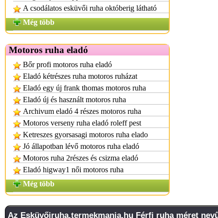
A csodálatos esküvői ruha októberig látható
Még több
Motoros ruha eladó
Bőr profi motoros ruha eladó
Eladó kétrészes ruha motoros ruházat
Eladó egy új frank thomas motoros ruha
Eladó új és használt motoros ruha
Archivum eladó 4 részes motoros ruha
Motoros verseny ruha eladó roleff pest
Ketreszes gyorsasagi motoros ruha elado
Jó állapotban lévő motoros ruha eladó
Motoros ruha 2részes és csizma eladó
Eladó higway1 női motoros ruha
Még több
Az
Esküvőiruha.termekmania.hu
Férfi ruha méret nevű