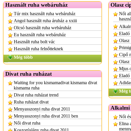
Használt ruha webáruház
Olasz ci
Túr mix használt ruha webáruház
Női al
haszná
Angol használt ruha áruház a xxiii
Alkalm
Olcsó használt ruha webáruház
Eladó 
Eu használt ruha webáruház
Olasz 
Használt ruha bolt vác
Primig
Használt ruha felnőtteknek
Cipő m
Még több
Olasz 
Mjus o
Divat ruha ruházat
Eladó 
Waiting for you kismamadivat kismama divat
Adidas
kismama ruha
Még t
Divat ruha ruházat trend
Ruha ruházat divat
Alkalmi 
Menyasszonyi ruha divat 2011
Menyasszonyi ruha divat 2011 ben
Női és
Női divat ruha
Elina 
menny
Koszorúslány ruha divat 2011