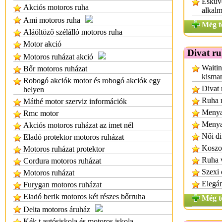
Esküvő
Akciós motoros ruha
alkalm
Ami motoros ruha
Még t
Aláöltöző szélálló motoros ruha
Motor akció
Divat r
Motoros ruházat akció
Waitin
Bőr motoros ruházat
kisma
Robogó akciók motor és robogó akciók egy
Divat 
helyen
Ruha r
Máthé motor szerviz információk
Menya
Rmc motor
Menya
Akciós motoros ruházat az imet nél
Női di
Eladó protektor motoros ruházat
Koszor
Motoros ruházat protektor
Ruha 
Cordura motoros ruházat
Szexi 
Motoros ruházat
Elegán
Furygan motoros ruházat
Eladó berik motoros két részes bőrruha
Még t
Delta motoros áruház
Kék t autósiskola és motoros iskola