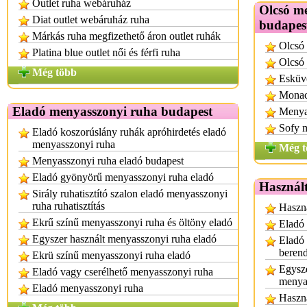
Outlet ruha webáruház
Olcsó m
Diat outlet webáruház ruha
budapes
Márkás ruha megfizethető áron outlet ruhák
Olcsó
Platina blue outlet női és férfi ruha
Olcsó 
Még több
Esküv
Monac
Eladó menyasszonyi ruha budapest
Menyas
Sofy 
Eladó koszorúslány ruhák apróhirdetés eladó
menyasszonyi ruha
Még t
Menyasszonyi ruha eladó budapest
Eladó gyönyörű menyasszonyi ruha eladó
Használt
Sirály ruhatisztító szalon eladó menyasszonyi
ruha ruhatisztítás
Haszná
Ekrű színű menyasszonyi ruha és öltöny eladó
Eladó 
Egyszer használt menyasszonyi ruha eladó
Eladó 
berend
Ekrü színű menyasszonyi ruha eladó
Egysze
Eladó vagy cserélhető menyasszonyi ruha
menya
Eladó menyasszonyi ruha
Haszná