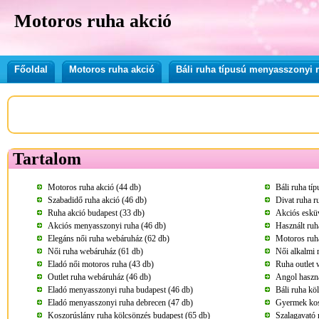
Motoros ruha akció
Főoldal
Motoros ruha akció
Báli ruha típusú menyasszonyi 
Tartalom
Motoros ruha akció (44 db)
Báli ruha tí
Szabadidő ruha akció (46 db)
Divat ruha r
Ruha akció budapest (33 db)
Akciós esküv
Akciós menyasszonyi ruha (46 db)
Használt ruh
Elegáns női ruha webáruház (62 db)
Motoros ruha
Női ruha webáruház (61 db)
Női alkalmi 
Eladó női motoros ruha (43 db)
Ruha outlet 
Outlet ruha webáruház (46 db)
Angol haszná
Eladó menyasszonyi ruha budapest (46 db)
Báli ruha kö
Eladó menyasszonyi ruha debrecen (47 db)
Gyermek kos
Koszorúslány ruha kölcsönzés budapest (65 db)
Szalagavató 