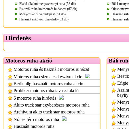
Eladó alkalmi menyasszonyi ruha (58 db)
2011 menyass
Esküvői ruha kölcsönzés budapest (67 db)
Olcsó menya
Menyecske ruha budapest (51 db)
Használt ruh
Használt esküvői ruha eladó (53 db)
Használt ruh
Hirdetés
Motoros ruha akció
Báli ruh
Motoros ruha és használt motoros ruházat
Menyas
Beatri
Motoros ruha csizma es kesztyu akcio
Efigie
Berik alig használt motoros ruha akció
Aszimm
Probiker motoros ruha tavaszi akció
bayliy
6 motoros ruha hirdetés
Menyas
Akito track star egyberészes motoros ruha
Menya
Archivum akito track star motoros ruha
Menya
Női és férfi motoros ruha
Menya
Használt motoros ruha