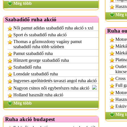
Még több
Haszná
Még t
Szabadidő ruha akció
Női pamut adidas szabadidő ruha akció s xxl
Ruha ou
Sport és szabadidő ruha akció
Motoro
Thomas a gőzmozdony vagány pamut
Márkás
szabadidő ruha több színben
Márkás
Pamut szabadidő ruha
Platin
Hímzett george szabadidő ruha
Outlet
Szabadidő ruha
kincse
Lonsdale szabadidő ruha
Cross 
Ingyenes apróhirdetés tavaszi angol ruha akció
Full g
Nagyon csinos női egyberészes ruha akció
Motoro
Holland használt ruha akció
Haszná
Még több
Esküvő
Még t
Ruha akció budapest