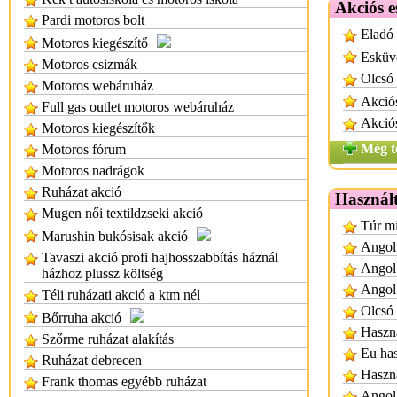
Akciós 
Pardi motoros bolt
Eladó 
Motoros kiegészítő
Esküvő
Motoros csizmák
Olcsó
Motoros webáruház
Akció
Full gas outlet motoros webáruház
Akciós
Motoros kiegészítők
Még t
Motoros fórum
Motoros nadrágok
Ruházat akció
Használ
Mugen női textildzseki akció
Túr mi
Marushin bukósisak akció
Angol 
Tavaszi akció profi hajhosszabbítás háznál
Angol 
házhoz plussz költség
Angol
Téli ruházati akció a ktm nél
Olcsó 
Bőrruha akció
Haszn
Szőrme ruházat alakítás
Eu ha
Ruházat debrecen
Haszná
Frank thomas egyébb ruházat
Angol 