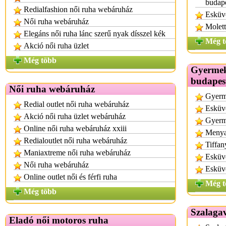
budap
Redialfashion női ruha webáruház
Esküvő
Női ruha webáruház
Molett
Elegáns női ruha lánc szerű nyak dísszel kék
Még t
Akció női ruha üzlet
Még több
Gyermek
budapes
Női ruha webáruház
Gyerm
Redial outlet női ruha webáruház
Esküvő
Akció női ruha üzlet webáruház
Gyerm
Online női ruha webáruház xxiii
Menya
Redialoutlet női ruha webáruház
Tiffan
Maniaxtreme női ruha webáruház
Esküv
Női ruha webáruház
Esküvő
Online outlet női és férfi ruha
Még t
Még több
Szalagav
Eladó női motoros ruha