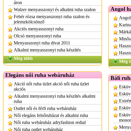
áron
Angol h
Walzer menyasszonyi és alkalmi ruha szalon
Fehér rózsa menyasszonyi ruha szalon és
Angol 
jelemzkölcsönző
Karina
Akciós menyasszonyi ruha
Márká
Olcsó menyasszonyi ruha
Minős
Menyasszonyi ruha divat 2011
Haszná
Alkalmi menyasszonyi ruha készítés
Haszná
Még több
Még t
Elegáns női ruha webáruház
Báli ruh
Akció női ruha üzlet akció női ruha üzlet
Esküvő
akciós
Esküvő
Alkalmi menyasszonyi ruha készítés alkalmi
Extrém
ruha
Esküvő
Outlet női és férfi ruha webáruház
Esküvő
Női elegáns felsőruházat és alkalmi ruha
monor
Női ruha webáruház adryfashion redial
Menyas
Női ruha outlet webáruház