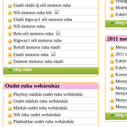
Szalag
Eladó eladó új női motoros ruha
Molett
Női motoros ruha bőr
Esküv
Eladó higway1 női motoros ruha
Még t
Női motoros ruha
Belo női motoros ruha
2011 me
Higway1 női motoros ruha
Reloff motoros ruha eladó
Menyas
2011 t
Eladó motoros ruha
Esküvő
Dainese motoros ruha eladó
Esküvő
Még több
Koszor
Mennya
Outlet ruha webáruház
Menya
menya
Playboy márkás outlet ruha webáruház
Menya
Outlet márkás ruha webáruház
Menya
Márkás outlet ruha webáruház
Női ruha outlet webáruház
Még t
Platinablue outlet ruha webáruház