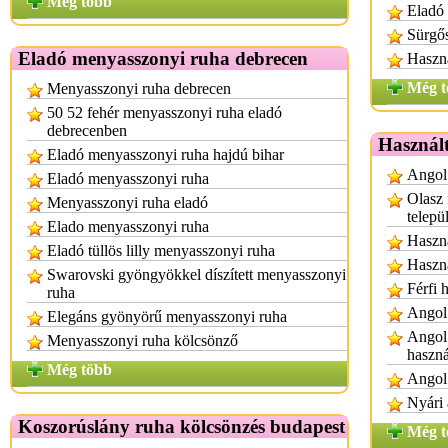
Még több
Eladó 
Sürgős
Eladó menyasszonyi ruha debrecen
Haszná
Még t
Menyasszonyi ruha debrecen
50 52 fehér menyasszonyi ruha eladó
debrecenben
Használ
Eladó menyasszonyi ruha hajdú bihar
Angol 
Eladó menyasszonyi ruha
Olasz 
Menyasszonyi ruha eladó
telepü
Elado menyasszonyi ruha
Haszná
Eladó tüllös lilly menyasszonyi ruha
Haszná
Swarovski gyöngyökkel díszített menyasszonyi
Férfi 
ruha
Angol 
Elegáns gyönyörű menyasszonyi ruha
Angol 
Menyasszonyi ruha kölcsönző
haszná
Még több
Angol 
Nyári 
Koszorúslány ruha kölcsönzés budapest
Még t