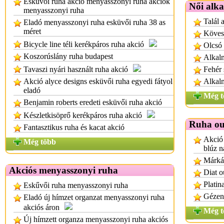
Esküvői ruha akció menyasszonyi ruha akciók
Női alk
menyasszonyi ruha
Talál 
Eladó menyasszonyi ruha esküvői ruha 38 as
méret
Köves 
Bicycle line téli kerékpáros ruha akció
Olcsó 
Koszorúslány ruha budapest
Alkalm
Tavaszi nyári használt ruha akció
Fehér 
Akció alyce designs esküvői ruha egyedi fátyol
Alkalm
eladó
Még t
Benjamin roberts eredeti esküvői ruha akció
Készletkisöprő kerékpáros ruha akció
Ruha ou
Fantasztikus ruha és kacat akció
Akció 
Még több
blúz n
Márkás
Akciós menyasszonyi ruha
Diat o
Platin
Eskűvői ruha menyasszonyi ruha
Gézen
Eladó új hímzet organzat menyasszonyi ruha
akciós áron
Még t
Új hímzett organza menyasszonyi ruha akciós