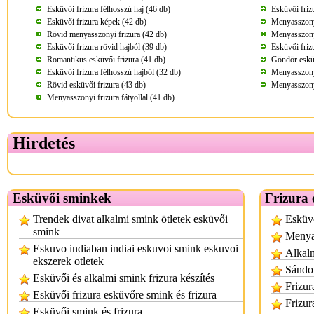
Esküvői frizura félhosszú haj (46 db)
Esküvői friz
Esküvői frizura képek (42 db)
Menyasszonyi
Rövid menyasszonyi frizura (42 db)
Menyasszonyi
Esküvői frizura rövid hajból (39 db)
Esküvői friz
Romantikus esküvői frizura (41 db)
Göndör esküv
Esküvői frizura félhosszú hajból (32 db)
Menyasszonyi
Rövid esküvői frizura (43 db)
Menyasszonyi
Menyasszonyi frizura fátyollal (41 db)
Hirdetés
Esküvői sminkek
Frizura 
Trendek divat alkalmi smink ötletek esküvői
Esküvő
smink
Menyas
Eskuvo indiaban indiai eskuvoi smink eskuvoi
Alkalm
ekszerek otletek
Sándor
Esküvői és alkalmi smink frizura készítés
Frizur
Esküvői frizura esküvőre smink és frizura
Frizur
Esküvői smink és frizura