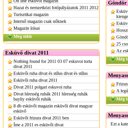
On line esküvői magazin
Göndör 
Hazai és nemzetközi fotópályázatok 2011 2012
Esküvő
Turisztikai magazin
kieng
Internő magazin csak nőknek
Esküvő
Magazin írásai
Hosszú
Még több
Göndör
25 cso
Az esk
Esküvő divat 2011
Még t
Nothing found for 2011 03 07 eskuvoi torta
divat 2011
Esküvői ruha divat és stílus divat és stílus
Menyassz
Esküvői ruha divat 2011
Frizur
Divat 2011 polgari eskuvoi ruha
A legú
Divat híresség ruhák 2011 híresség ruhák
bayliy esküvői ruhák
Még t
8 db esküvői magazin esküvői divat magyar
esküvő
Menyassz
Esküvői frizura divat 2011 ben
Ezt a kat
Íme a 2011 es esküvői divat