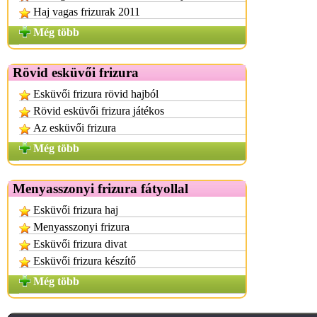
Haj vagas frizurak 2011
Még több
Rövid esküvői frizura
Esküvői frizura rövid hajból
Rövid esküvői frizura játékos
Az esküvői frizura
Még több
Menyasszonyi frizura fátyollal
Esküvői frizura haj
Menyasszonyi frizura
Esküvői frizura divat
Esküvői frizura készítő
Még több