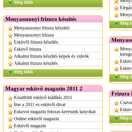
Menya
Még több
Elegán
Menyas
Menyasszonyi frizura készítés
Még t
Menyasszonyi frizura készítés
Menyasszonyi frizura
Menyassz
Esküvői frizura készítés
Menyas
Esküvő frizura
kieng
Alkalmi frizura készítés képek és videók
Esküvő
Alkalmi frizura készítés
Esküvő
Még több
Még t
Magyar esküvő magazin 2011 2
Frizura 
Kisalföldi esküvő kiállítás 2011
Csavar
Íme a 2011 es esküvői divat
Esküvő
Eskuvoi magazin fotozas keresunk lanyokat
Még t
Online esküvői magazin
Esküvői magazin