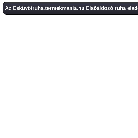
Az
Esküvőiruha.termekmania.hu
Elsőáldozó ruha eladó