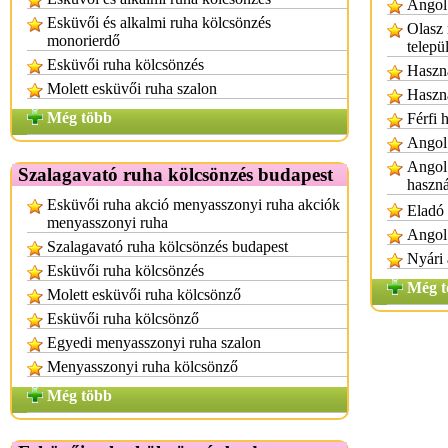
Angol 
Esküvői és alkalmi ruha kölcsönzés
Olasz 
monorierdő
telepü
Esküvői ruha kölcsönzés
Haszná
Molett esküvői ruha szalon
Haszná
Még több
Férfi 
Angol 
Angol 
Szalagavató ruha kölcsönzés budapest
haszná
Esküvői ruha akció menyasszonyi ruha akciók
Eladó 
menyasszonyi ruha
Angol 
Szalagavató ruha kölcsönzés budapest
Nyári 
Esküvői ruha kölcsönzés
Még t
Molett esküvői ruha kölcsönző
Esküvői ruha kölcsönző
Egyedi menyasszonyi ruha szalon
Menyasszonyi ruha kölcsönző
Még több