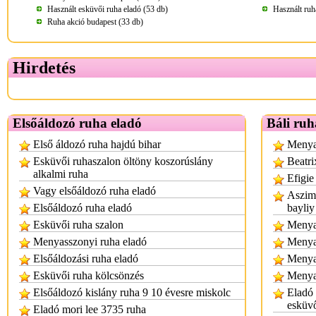
Használt esküvői ruha eladó (53 db)
Használt ruh
Ruha akció budapest (33 db)
Hirdetés
Elsőáldozó ruha eladó
Báli ruh
Első áldozó ruha hajdú bihar
Menyas
Esküvői ruhaszalon öltöny koszorúslány
Beatri
alkalmi ruha
Efigie
Vagy elsőáldozó ruha eladó
Aszimm
Elsőáldozó ruha eladó
bayliy
Esküvői ruha szalon
Menyas
Menyasszonyi ruha eladó
Menya
Elsőáldozási ruha eladó
Menya
Esküvői ruha kölcsönzés
Menya
Elsőáldozó kislány ruha 9 10 évesre miskolc
Eladó
esküv
Eladó mori lee 3735 ruha