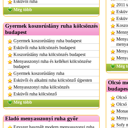
Esküvői ruha
2011 t
Még több
Esküvő
Esküvő
Gyermek koszorúslány ruha kölcsönzés
Koszor
budapest
Mennya
Menya
Gyermek koszorúslány ruha budapest
menya
Esküvői ruha kölcsönzés budapest
Menya
Koszorúslány ruha kölcsönzés budapest
Menya
Menyasszonyi ruha és kellékei kölcsönzése
Még t
budapest
Gyermek koszorúslány ruha
Esküvői és alkalmi ruha kölcsönző újpesten
Olcsó m
Menyasszonyi ruha kölcsönzés
budapes
Esküvői ruha kölcsönző
Olcsó
Még több
Olcsó 
Monac
Eladó menyasszonyi ruha győr
Menyas
Sofy 
Egyszer használt modern menyasszonyi ruha