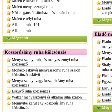
Molett esküvői ruha kölcsönző
Menya
Molett menyasszonyi ruha
Eladó
Női elegáns felsőruházat és alkalmi ruha
zempl
Molett estélyi ruha
Még t
Alkalmi ruha 101
Alkalmi ruha
Eladó m
Még több
Eladó 
menya
Koszorúslány ruha kölcsönzés
Menya
Eladó
Menyasszonyi ruha és menyasszonyi ruha
kölcsönző
Sirály
ruha r
Monaco esküvői menyasszonyi ruha szalon
kölcsönző esküvő
Ekrű s
Menyasszonyi vagy koszorúslány ruha
Egysze
kölcsönzés
Ekrü s
Esküvő ruha kölcsönzés
Eladó 
Walzer menyasszonyi és alkalmi ruha szalon
Eladó
Mennyibe kerül egy koszorúslány ruha
Még t
kölcsönzés