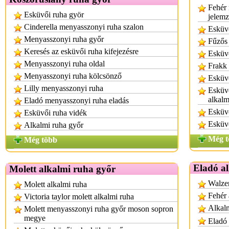
Fehér 
Esküvői ruha györ
jelem
Cinderella menyasszonyi ruha szalon
Esküvő
Menyasszonyi ruha győr
Fűzős
Keresés az esküvői ruha kifejezésre
Esküvő
Menyasszonyi ruha oldal
Frakk 
Menyasszonyi ruha kölcsönző
Esküv
Lilly menyasszonyi ruha
Esküvő
alkalm
Eladó menyasszonyi ruha eladás
Esküvő
Esküvői ruha vidék
Esküv
Alkalmi ruha győr
Még t
Még több
Eladó a
Molett alkalmi ruha győr
Walzer
Molett alkalmi ruha
Fehér 
Victoria taylor molett alkalmi ruha
Alkal
Molett menyasszonyi ruha győr moson sopron
megye
Eladó 