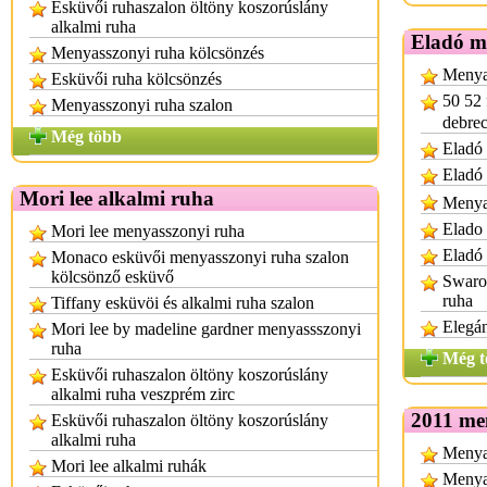
Esküvői ruhaszalon öltöny koszorúslány
alkalmi ruha
Eladó m
Menyasszonyi ruha kölcsönzés
Menya
Esküvői ruha kölcsönzés
50 52 
Menyasszonyi ruha szalon
debre
Még több
Eladó 
Eladó
Mori lee alkalmi ruha
Menya
Elado
Mori lee menyasszonyi ruha
Eladó 
Monaco esküvői menyasszonyi ruha szalon
kölcsönző esküvő
Swarov
ruha
Tiffany esküvöi és alkalmi ruha szalon
Elegá
Mori lee by madeline gardner menyassszonyi
ruha
Még t
Esküvői ruhaszalon öltöny koszorúslány
alkalmi ruha veszprém zirc
2011 me
Esküvői ruhaszalon öltöny koszorúslány
alkalmi ruha
Menya
Mori lee alkalmi ruhák
Menyas