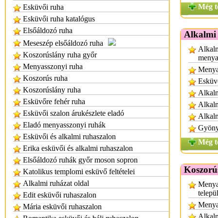
Még t
Esküvői ruha
Esküvői ruha katalógus
Elsőáldozó ruha
Alkalmi
Meseszép elsőáldozó ruha
Alkalm
Koszorúslány ruha győr
menya
Menyasszonyi ruha
Menya
Koszorús ruha
Esküvő
Koszorúslány ruha
Alkalm
Esküvőre fehér ruha
Alkalm
Esküvői szalon árukészlete eladó
Alkal
Eladó menyasszonyi ruhák
Gyönyö
Esküvői és alkalmi ruhaszalon
Még t
Erika esküvői és alkalmi ruhaszalon
Elsőáldozó ruhák győr moson sopron
Koszorú
Katolikus templomi esküvő feltételei
Alkalmi ruházat oldal
Menya
telepü
Edit esküvői ruhaszalon
Menya
Mária esküvői ruhaszalon
Alkalm