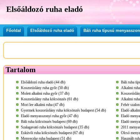
Elsőáldozó ruha eladó
Főoldal
Elsőáldozó ruha eladó
Báli ruha típusú menyasszon
Tartalom
Elsőáldozó ruha eladó (44 db)
Báli ruha tí
Koszorúslány ruha győr (50 db)
Alkalmi ruha
Molett alkalmi ruha győr (37 db)
Koszorúslány
Koszorúslány ruha kölcsönzés (61 db)
Alkalmi ruha
Mori lee alkalmi ruha (47 db)
Fehér szalon
Gyermek koszorúslány ruha kölcsönzés budapest (54 db)
Eladó alkalm
Eladó menyasszonyi ruha győr (47 db)
Eladó menya
Báli ruha kölcsönzés budapest (69 db)
Eladó menya
Szalagavató ruha kölcsönzés budapest (35 db)
2011 menyass
Esküvői ruha kölcsönzés budapest (67 db)
Olcsó menya
Menyecske ruha budapest (51 db)
Használt ruh