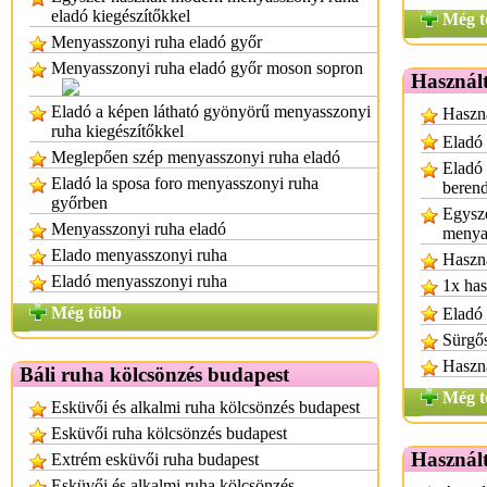
eladó kiegészítőkkel
Még t
Menyasszonyi ruha eladó győr
Menyasszonyi ruha eladó győr moson sopron
Használt
Eladó a képen látható gyönyörű menyasszonyi
Haszná
ruha kiegészítőkkel
Eladó 
Meglepően szép menyasszonyi ruha eladó
Eladó 
Eladó la sposa foro menyasszonyi ruha
berend
győrben
Egysze
Menyasszonyi ruha eladó
menya
Elado menyasszonyi ruha
Haszná
Eladó menyasszonyi ruha
1x has
Még több
Eladó 
Sürgős
Haszná
Báli ruha kölcsönzés budapest
Még t
Esküvői és alkalmi ruha kölcsönzés budapest
Esküvői ruha kölcsönzés budapest
Használ
Extrém esküvői ruha budapest
Esküvői és alkalmi ruha kölcsönzés