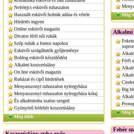
Romantika esküvői és báli ruhaszalon
Menyas
Nefelejcs esküvői ruhaszalon
Használt esküvői holmik adása és vétele
Még t
Hirdetés ingyen
Online esküvői magazin
Alkalmi
Divatos férfi női ruhák
Fekete
Szép ruhák a fontos napokra
sopro
Esküvői szolgáltatók gyűjteménye
Alkal
Boldog esküvői készülődést
Férfi 
Alkalmi koszorúslány
Alkalm
On line esküvői magazin
Alkalm
Ruházat és cipő hirdetések
Cinder
Menyasszonyi ruhaszalon nyíregyháza
Big bl
Menyasszonyi ruhaszalon nyíregyháza kótaj
Alkal
És alkalmiruha szalon szeged
Pronup
Gyönyörű hófehér koszorúslány
Még t
Még több
Fehér sz
Koszorúslány ruha győr