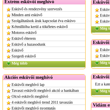
Extrém esküvői meghívó
Esküvői
Esküvő és rendezvény szervezés
Esküv
Minden ami esküvő
Esküvő
Szolgáltatások árak kapcsolat éva esküvo
Esküv
Kétmillióba kerül a tökéletes esküvő
Még t
Motoros esküvő
Esküvő étterem
Esküvői
Esküvő a hazasodunk
Esküvő
Esküvő
Esküv
Szegedi esküvő
Még t
Még több
Esküvői
Akciós esküvői meghívó
Ezt a kat
Esküvői meghívó lap
Tavaszi esküvői meghívó akció a hankában
Még t
Olcsó esküvői meghívó
4 esküvői meghívó trend 2011 tavaszán
Vidám e
Esküvői meghívó nyomtatás