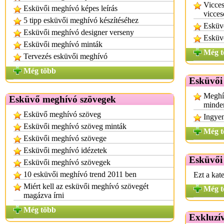
Vicce
Esküvői meghívó képes leírás
vicce
5 tipp esküvői meghívó készítéséhez
Esküvő
Esküvői meghívó designer verseny
Esküvő
Esküvői meghívó minták
Még t
Tervezés esküvői meghívó
Még több
Esküvői
Meghí
Esküvő meghívó szövegek
minde
Esküvő meghívó szöveg
Ingye
Esküvői meghívó szöveg minták
Még t
Esküvői meghívó szövege
Esküvői meghívó idézetek
Esküvői
Esküvői meghívó szövegek
10 esküvői meghívó trend 2011 ben
Ezt a kat
Miért kell az esküvői meghívó szövegét
Még t
magázva írni
Még több
Exkluzí