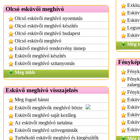
Exklu
Olcsó esküvői meghívó
Esküvő
Olcsó esküvői meghívó nyomtatás
Esküv
Olcsó esküvői meghívó készítés
Legsz
Olcsó esküvői meghívó budapest
Esküv
Olcsó esküvői meghívó
Még t
Esküvő meghívó rendezvény ünnep
Esküvői meghívó készítés
Fénykép
Esküvői meghívó szitanyomás
Fényk
Még több
Fényk
zalaeg
Esküvő meghívó visszajelzés
Fényké
Meg fogod bánni
Esküvő
Esküv
Esküvői meghívók meghívó börze
Esküv
Esküvői meghívó saját kezűleg
Esküv
Az esküvői meghívó tartalma
Esküv
Esküvői meghívó szövegminták
Turbékoló esküvői meghívó és kiegészítők
Még t