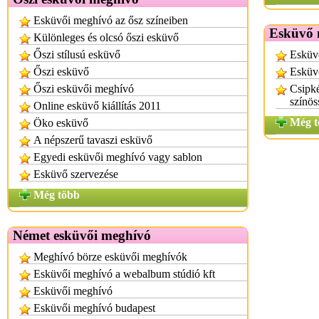
Esküvői meghívó az ősz színeiben
Esküvő 
Különleges és olcsó őszi esküvő
Őszi stílusú esküvő
Esküv
Őszi esküvő
Esküv
Őszi esküvői meghívó
Csipké
színös
Online esküvő kiállítás 2011
Még t
Öko esküvő
A népszerű tavaszi esküvő
Egyedi esküvői meghívó vagy sablon
Esküvő szervezése
Még több
Német esküvői meghívó
Meghívó börze esküvői meghívók
Esküvői meghívó a webalbum stúdió kft
Esküvői meghívó
Esküvői meghívó budapest