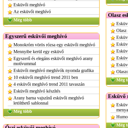
Esküvői meghívó
Az esküvői meghívó
Olasz e
Még több
Esküv
Olasz 
Egyszerű esküvői meghívó
Esküv
Esküv
Monokróm vörös rózsa egy esküvői meghívó
Esküv
Mennyibe kerül egy esküvő
Esküv
Egyszerű és elegáns esküvői meghívó arany
motívummal
Esküv
Esküvői meghívó meghívók nyomda grafika
Olaszo
10 esküvői meghívó trend 2011 ben
Még t
4 esküvői meghívó trend 2011 tavaszán
Esküvői meghívó készítés
Esküvő 
Arany barna vajszínű esküvői meghívó
letölthető sablonnal
Esküv
menya
Még több
Humor
Még t
Őszi esküvői meghívó