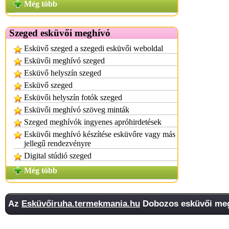
Még több
Szeged esküvői meghívó
Esküvő szeged a szegedi esküvői weboldal
Esküvői meghívó szeged
Esküvő helyszín szeged
Esküvő szeged
Esküvői helyszín fotók szeged
Esküvői meghívó szöveg minták
Szeged meghívók ingyenes apróhirdetések
Esküvői meghívó készítése esküvőre vagy más
jellegű rendezvényre
Digital stúdió szeged
Még több
Az
Esküvőiruha.termekmania.hu
Dobozos esküvői megh