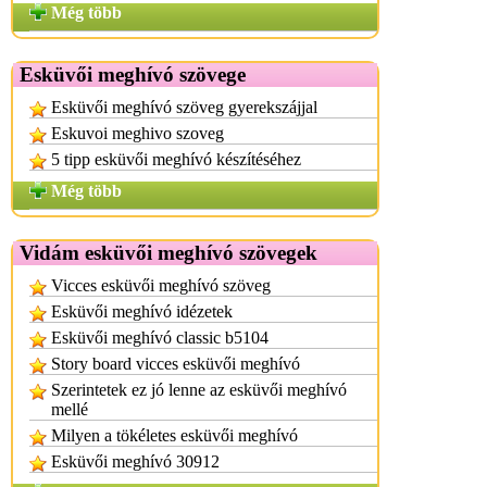
Még több
Esküvői meghívó szövege
Esküvői meghívó szöveg gyerekszájjal
Eskuvoi meghivo szoveg
5 tipp esküvői meghívó készítéséhez
Még több
Vidám esküvői meghívó szövegek
Vicces esküvői meghívó szöveg
Esküvői meghívó idézetek
Esküvői meghívó classic b5104
Story board vicces esküvői meghívó
Szerintetek ez jó lenne az esküvői meghívó
mellé
Milyen a tökéletes esküvői meghívó
Esküvői meghívó 30912