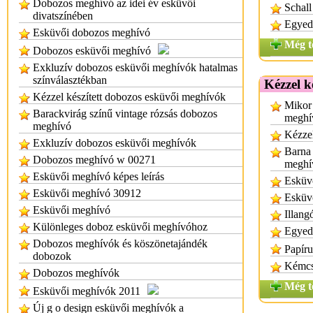
Dobozos meghívó az idei év esküvői
Schall
divatszínében
Egyed
Esküvői dobozos meghívó
Még t
Dobozos esküvői meghívó
Exkluzív dobozos esküvői meghívók hatalmas
színválasztékban
Kézzel k
Kézzel készített dobozos esküvői meghívók
Mikor 
Barackvirág színű vintage rózsás dobozos
meghí
meghívó
Kézzel
Exkluzív dobozos esküvői meghívók
Barna 
Dobozos meghívó w 00271
meghí
Esküvői meghívó képes leírás
Esküv
Esküvői meghívó 30912
Esküv
Esküvői meghívó
Illang
Különleges doboz esküvői meghívóhoz
Egyed
Dobozos meghívók és köszönetajándék
Papíru
dobozok
Kémcs
Dobozos meghívók
Még t
Esküvői meghívók 2011
Új g o design esküvői meghívók a