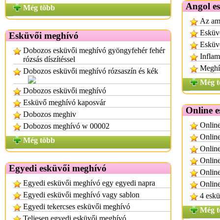
Angol e
Még több
Az ame
Esküvő
Esküvői meghívó
Esküv
Dobozos esküvői meghívó gyöngyfehér fehér
Inflam
rózsás díszítéssel
Meghí
Dobozos esküvői meghívó rózsaszín és kék
Még t
Dobozos esküvői meghívó
Esküvő meghívó kaposvár
Online 
Dobozos meghiv
Onlin
Dobozos meghívó w 00002
Online
Még több
Online
Onlin
Egyedi esküvői meghívó
Online
Egyedi esküvői meghívó egy egyedi napra
Onlin
Egyedi esküvői meghívó vagy sablon
4 eskü
Egyedi tekercses esküvői meghívó
Még t
Teljesen egyedi esküvői meghívó