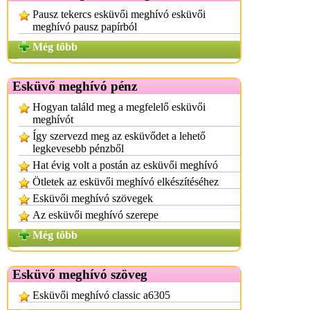
Pausz tekercs esküvői meghívó esküvői
meghívó pausz papírból
Még több
Esküvő meghívó pénz
Hogyan találd meg a megfelelő esküvői
meghívót
Így szervezd meg az esküvődet a lehető
legkevesebb pénzből
Hat évig volt a postán az esküvői meghívó
Ötletek az esküvői meghívó elkészítéséhez
Esküvői meghívó szövegek
Az esküvői meghívó szerepe
Még több
Esküvő meghívó szöveg
Esküvői meghívó classic a6305