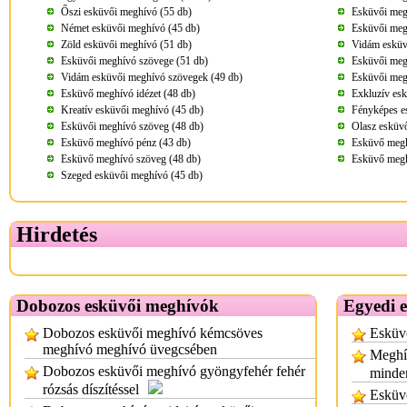
Őszi esküvői meghívó (55 db)
Esküvői meg
Német esküvői meghívó (45 db)
Esküvői megh
Zöld esküvői meghívó (51 db)
Vidám esküv
Esküvői meghívó szövege (51 db)
Esküvői meg
Vidám esküvői meghívó szövegek (49 db)
Esküvői meg
Esküvő meghívó idézet (48 db)
Exkluzív es
Kreatív esküvői meghívó (45 db)
Fényképes e
Esküvői meghívó szöveg (48 db)
Olasz esküv
Esküvő meghívó pénz (43 db)
Esküvő megh
Esküvő meghívó szöveg (48 db)
Esküvő megh
Szeged esküvői meghívó (45 db)
Hirdetés
Dobozos esküvői meghívók
Egyedi e
Dobozos esküvői meghívó kémcsöves
Esküv
meghívó meghívó üvegcsében
Meghí
Dobozos esküvői meghívó gyöngyfehér fehér
minde
rózsás díszítéssel
Esküvő