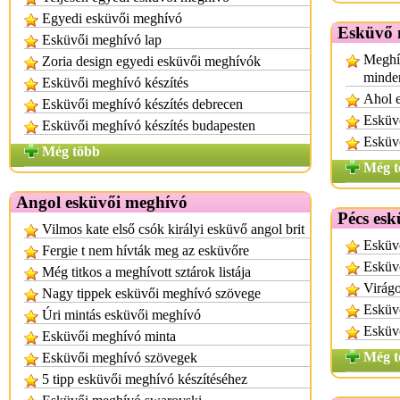
Egyedi esküvői meghívó
Esküvő 
Esküvői meghívó lap
Meghí
Zoria design egyedi esküvői meghívók
minde
Esküvői meghívó készítés
Ahol 
Esküvői meghívó készítés debrecen
Esküv
Esküvői meghívó készítés budapesten
Esküv
Még több
Még t
Angol esküvői meghívó
Pécs es
Vilmos kate első csók királyi esküvő angol brit
Esküv
Fergie t nem hívták meg az esküvőre
Esküvő
Még titkos a meghívott sztárok listája
Virágo
Nagy tippek esküvői meghívó szövege
Esküv
Úri mintás esküvői meghívó
Esküv
Esküvői meghívó minta
Még t
Esküvői meghívó szövegek
5 tipp esküvői meghívó készítéséhez