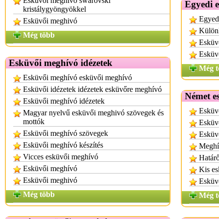
Esküvői meghívó swarovski
Egyedi 
kristálygyöngyökkel
Egyed
Esküvői meghivó
Külön
Még több
Esküv
Esküvő
Esküvői meghívó idézetek
Még t
Esküvői meghívó esküvői meghívó
Esküvői idézetek idézetek esküvőre meghívó
Német e
Esküvői meghívó idézetek
Esküv
Magyar nyelvű esküvői meghivó szövegek és
mottók
Esküv
Esküvői meghívó szövegek
Esküvő
Esküvői meghívó készítés
Meghí
Vicces esküvői meghívó
Határő
Esküvői meghívó
Kis es
Esküvői meghivó
Esküvő
Még több
Még t