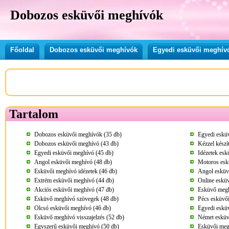
Dobozos esküvői meghívók
Főoldal
Dobozos esküvői meghívók
Egyedi esküvői meghívó
Tartalom
Dobozos esküvői meghívók (35 db)
Egyedi esküv
Dobozos esküvői meghívó (43 db)
Kézzel készí
Egyedi esküvői meghívó (45 db)
Idézetek esk
Angol esküvői meghívó (48 db)
Motoros esk
Esküvői meghívó idézetek (46 db)
Angol esküv
Extrém esküvői meghívó (44 db)
Online eskü
Akciós esküvői meghívó (47 db)
Esküvő megh
Esküvő meghívó szövegek (48 db)
Pécs esküvő
Olcsó esküvői meghívó (46 db)
Egyedi eskü
Esküvő meghívó visszajelzés (52 db)
Német esküv
Egyszerű esküvői meghívó (50 db)
Esküvői megh