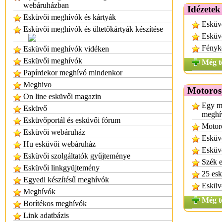
webáruházban
Idézetek
Esküvői meghívók és kártyák
Esküvő
Esküvői meghívók és ültetőkártyák készítése
Esküvő
Fényk
Esküvői meghívók vidéken
Esküvői meghívók
Még t
Papírdekor meghívó mindenkor
Meghivo
Motoros
On line esküvői magazin
Egy mo
Esküvő
meghív
Esküvőportál és esküvői fórum
Motor
Esküvői webáruház
Esküv
Hu esküvői webáruház
Esküv
Esküvői szolgáltatók gyűjteménye
Szék 
Esküvői linkgyüjtemény
25 es
Egyedi készítésű meghívók
Esküv
Meghívók
Még t
Borítékos meghívók
Link adatbázis