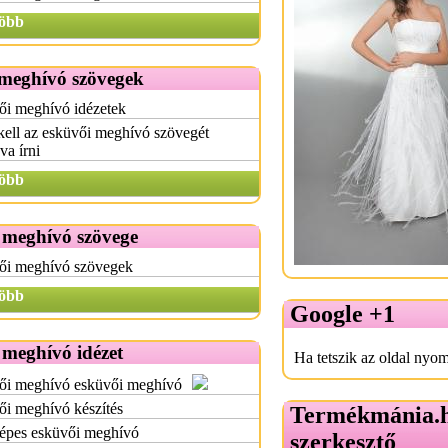
öbb
meghívó szövegek
ői meghívó idézetek
kell az esküvői meghívó szövegét
a írni
öbb
 meghívó szövege
ői meghívó szövegek
öbb
Google +1
 meghívó idézet
Ha tetszik az oldal nyom
ői meghívó esküvői meghívó
i meghívó készítés
Termékmánia.
épes esküvői meghívó
szerkesztő