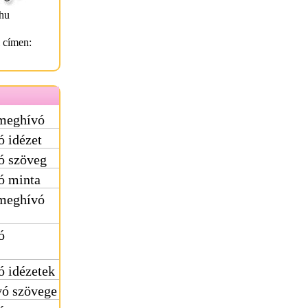
hu
l címen:
 meghívó
 idézet
ó szöveg
ó minta
 meghívó
ó
 idézetek
vó szövege