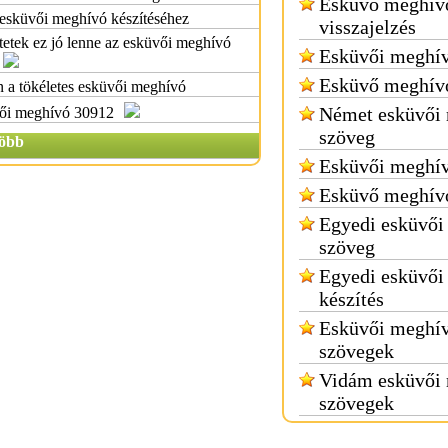
Esküvő meghív
 esküvői meghívó készítéséhez
visszajelzés
tetek ez jó lenne az esküvői meghívó
Esküvői meghív
Esküvő meghív
 a tökéletes esküvői meghívó
Német esküvői
ői meghívó 30912
szöveg
öbb
Esküvői meghí
Esküvő meghívó
Egyedi esküvői
szöveg
Egyedi esküvői
készítés
Esküvői meghí
szövegek
Vidám esküvői
szövegek