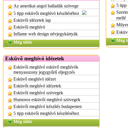
5 tipp
Az amerikai angol balladák szövege
Szerin
5 tipp esküvői meghívó készítéséhez
mellé
Esküvői idézetek lap
Milyen
Esküvői meghívó
Esküv
Inflame web design névjegykártyák
Még t
Még több
Esküvő meghívó idézetek
Esküvői meghívó esküvő meghívók
menyasszony jegygyűrű eljegyzés
Esküvő meghívó idézet
Esküvői meghívó idézetek
Esküvői meghívó szövegek
Humoros esküvői meghívó szövegek
Esküvői meghívó készítés budapesten
5 tipp esküvői meghívó készítéséhez
Még több