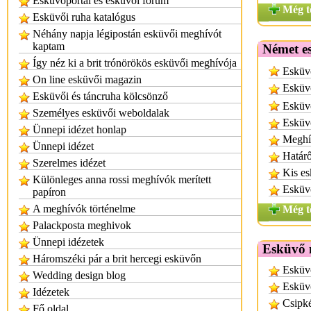
Esküvőportál és esküvői fórum
Még t
Esküvői ruha katalógus
Néhány napja légipostán esküvői meghívót
kaptam
Német e
Így néz ki a brit trónörökös esküvői meghívója
Esküv
On line esküvői magazin
Esküv
Esküvői és táncruha kölcsönző
Esküv
Személyes esküvői weboldalak
Esküvő
Ünnepi idézet honlap
Meghí
Ünnepi idézet
Határő
Szerelmes idézet
Kis es
Különleges anna rossi meghívók merített
Esküvő
papíron
A meghívók történelme
Még t
Palackposta meghivok
Ünnepi idézetek
Esküvő 
Háromszéki pár a brit hercegi esküvőn
Esküv
Wedding design blog
Esküv
Idézetek
Csipké
Fő oldal