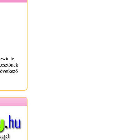
sztette.
kesztőnek
következő