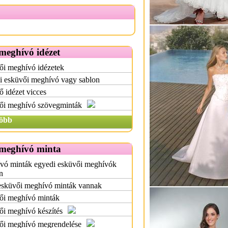
meghívó idézet
ői meghívó idézetek
i esküvői meghívó vagy sablon
 idézet vicces
ői meghívó szövegminták
öbb
meghívó minta
vó minták egyedi esküvői meghívók
n
esküvői meghívó minták vannak
ői meghívó minták
i meghívó készítés
ői meghívó megrendelése