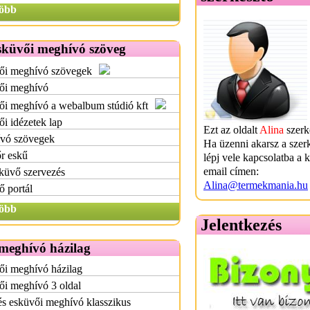
öbb
sküvői meghívó szöveg
ői meghívó szövegek
ői meghívó
ői meghívó a webalbum stúdió kft
i idézetek lap
Ezt az oldalt
Alina
szerke
vó szövegek
Ha üzenni akarsz a szer
r eskű
lépj vele kapcsolatba a 
email címen:
küvő szervezés
Alina@termekmania.hu
 portál
öbb
Jelentkezés
meghívó házilag
ői meghívó házilag
ői meghívó 3 oldal
s esküvői meghívó klasszikus