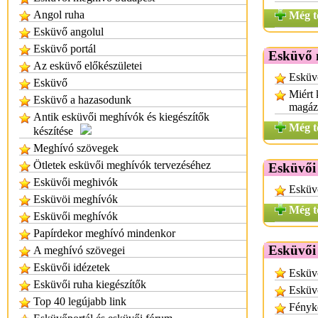
Angol ruha
Még t
Esküvő angolul
Esküvő portál
Esküvő 
Az esküvő előkészületei
Esküv
Esküvő
Miért 
Esküvő a hazasodunk
magázv
Antik esküvői meghívók és kiegészítők
Még t
készítése
Meghívó szövegek
Ötletek esküvői meghívók tervezéséhez
Esküvői
Esküvői meghivók
Esküv
Esküvöi meghívók
Még t
Esküvői meghívók
Papírdekor meghívó mindenkor
Esküvői
A meghívó szövegei
Esküvői idézetek
Esküv
Esküvői ruha kiegészítők
Esküvő
Top 40 legújabb link
Fényk