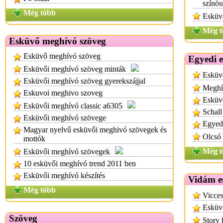
színös
Még több
Esküv
Még t
Esküvő meghívó szöveg
Esküvő meghívó szöveg
Egyedi e
Esküvői meghívó szöveg minták
Esküv
Esküvői meghívó szöveg gyerekszájjal
Meghí
Eskuvoi meghivo szoveg
Esküvő
Esküvői meghívó classic a6305
Schall
Esküvői meghívó szövege
Egyed
Magyar nyelvű esküvői meghivó szövegek és
Olcsó
mottók
Még t
Esküvői meghívó szövegek
10 esküvői meghívó trend 2011 ben
Esküvői meghívó készítés
Vidám e
Még több
Vicce
Esküv
Szöveg
Story 