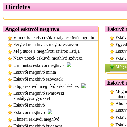
Hirdetés
Angol esküvői meghívó
Esküvő 
Vilmos kate első csók királyi esküvő angol brit
Esküv
Fergie t nem hívták meg az esküvőre
Egyed
Még titkos a meghívott sztárok listája
Esküvő
Nagy tippek esküvői meghívó szövege
Esküv
Úri mintás esküvői meghívó
Még t
Esküvői meghívó minta
Esküvői meghívó szövegek
Esküvő 
5 tipp esküvői meghívó készítéséhez
Meghí
Esküvői meghívó swarovski
minde
kristálygyöngyökkel
Ahol 
Esküvői meghivó
Esküv
Esküvői meghívó
Esküvő
Hímzett esküvői meghívó
Esküv
Esküvői meghívó budapest