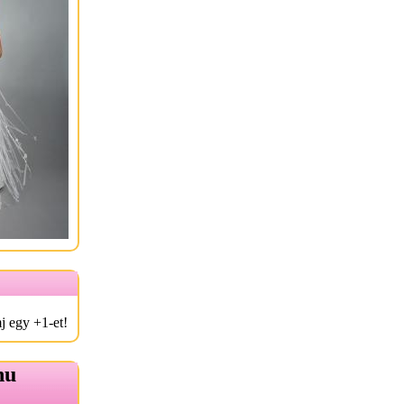
j egy +1-et!
hu