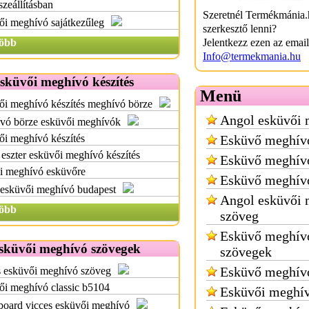
szeállításban
Szeretnél Termékmánia.
ői meghívó sajátkezűleg
szerkesztő lenni?
öbb
Jelentkezz ezen az emai
Info@termekmania.hu
sküvői meghívó készítés
Menü
ői meghívó készítés meghívó börze
Angol esküvői
vó börze esküvői meghívók
i meghívó készítés
Esküvő meghívó
 eszter esküvői meghívó készítés
Esküvő meghív
i meghívó esküvőre
Esküvő meghív
 esküvői meghívó budapest
Angol esküvői
öbb
szöveg
Esküvő meghív
sküvői meghívó szövegek
szövegek
Esküvő meghívó
s esküvői meghívó szöveg
ői meghívó classic b5104
Esküvői meghí
board vicces esküvői meghívó