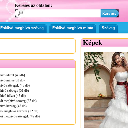
Keresés az oldalon:
Esküvő meghívó szöveg
Esküvő meghívó minta
Szöveg
Képek
ívó idézet (48 db)
ívó minta (53 db)
ívó szövegek (48 db)
hívó szövege (51 db)
ívó idézet (47 db)
ői meghívó szöveg (37 db)
ívó házilag (47 db)
ői meghívó készítés (52 db)
ői meghívó szövegek (49 db)