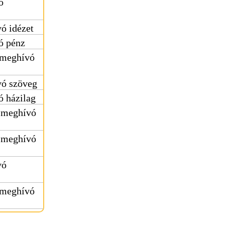
ó
ó idézet
ó pénz
 meghívó
vó szöveg
 házilag
 meghívó
 meghívó
vó
 meghívó