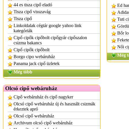
44 es tisza cipő eladó
Ed ha
Tisza cipő visszavág
Adida
Tisza cipő
Tuti 
Linkoldalak cégtár google yahoo link
Gördül
kategóriák
Bőr lo
Cipő cipők cipőbolt cipőgyár cipőszalon
Fekete
csizma bakancs
Női ci
Cipő cipők cipőbolt
Még t
Borgo cipo webáruház
Panama jack cipő üzletek
Még több
Olcsó cipő webáruház
Cipő webáruház és cipő nagyker
Olcsó cipő webáruház új és használt csizmák
érkeztek apró
Olcsó cipő webáruház
Archivum olcsó cipő webáruház