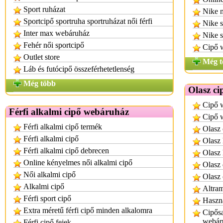
Sport ruházat
Nike n
Sportcipő sportruha sportruházat női férfi
Nike s
Inter max webáruház
Nike s
Fehér női sportcipő
Cipő 
Outlet store
Még t
Láb és futócipő összeférhetetlenség
Még több
Olasz c
Cipő 
Férfi alkalmi cipő webáruház
Cipő 
Férfi alkalmi cipő termék
Olasz
Férfi alkalmi cipő
Olasz 
Férfi alkalmi cipő debrecen
Olasz 
Online kényelmes női alkalmi cipő
Olasz 
Női alkalmi cipő
Olasz 
Alkalmi cipő
Altram
Férfi sport cipő
Haszná
Extra méretű férfi cipő minden alkalomra
Cipősa
webár
Férfi cipő fejek