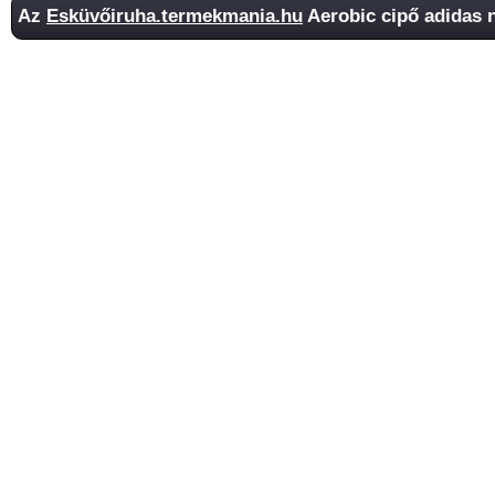
Az
Esküvőiruha.termekmania.hu
Aerobic cipő adidas n