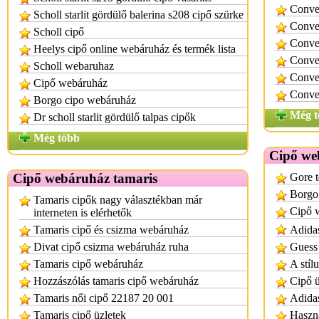
Conver
Scholl starlit gördülő balerina s208 cipő szürke
Conver
Scholl cipő
Conver
Heelys cipő online webáruház és termék lista
Conve
Scholl webaruhaz
Conve
Cipő webáruház
Conve
Borgo cipo webáruház
Még t
Dr scholl starlit gördülő talpas cipők
Még több
Cipő we
Cipő webáruház tamaris
Gore t
Borgo
Tamaris cipők nagy választékban már
Cipő 
interneten is elérhetők
Tamaris cipő és csizma webáruház
Adidas
Divat cipő csizma webáruház ruha
Guess 
Tamaris cipő webáruház
A stílu
Hozzászólás tamaris cipő webáruház
Cipő ü
Tamaris női cipő 22187 20 001
Adida
Tamaris cipő üzletek
Haszná