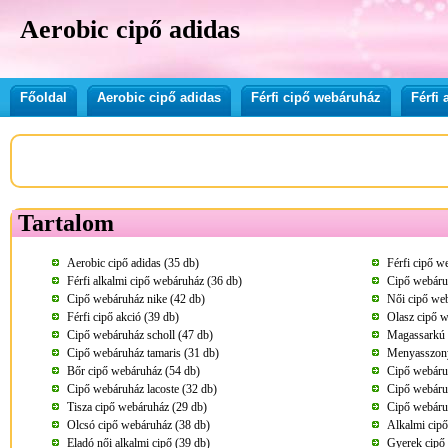
Aerobic cipő adidas
Főoldal
Aerobic cipő adidas
Férfi cipő webáruház
Férfi
Tartalom
Aerobic cipő adidas (35 db)
Férfi cipő w
Férfi alkalmi cipő webáruház (36 db)
Cipő webáru
Cipő webáruház nike (42 db)
Női cipő we
Férfi cipő akció (39 db)
Olasz cipő w
Cipő webáruház scholl (47 db)
Magassarkú 
Cipő webáruház tamaris (31 db)
Menyasszony
Bőr cipő webáruház (54 db)
Cipő webáru
Cipő webáruház lacoste (32 db)
Cipő webáru
Tisza cipő webáruház (29 db)
Cipő webáru
Olcsó cipő webáruház (38 db)
Alkalmi cip
Eladó női alkalmi cipő (39 db)
Gyerek cipő 