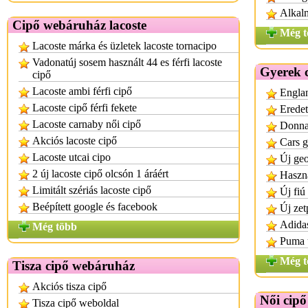
Alkalm
Cipő webáruház lacoste
Még t
Lacoste márka és üzletek lacoste tornacipo
Vadonatúj sosem használt 44 es férfi lacoste
Gyerek 
cipő
Lacoste ambi férfi cipő
Englan
Lacoste cipő férfi fekete
Eredet
Lacoste carnaby női cipő
Donnay
Akciós lacoste cipő
Cars g
Lacoste utcai cipo
Új geo
2 új lacoste cipő olcsón 1 áráért
Haszná
Limitált szériás lacoste cipő
Új fiú
Beépített google és facebook
Új zet
Adidas
Még több
Puma ú
Még t
Tisza cipő webáruház
Akciós tisza cipő
Női cip
Tisza cipő weboldal