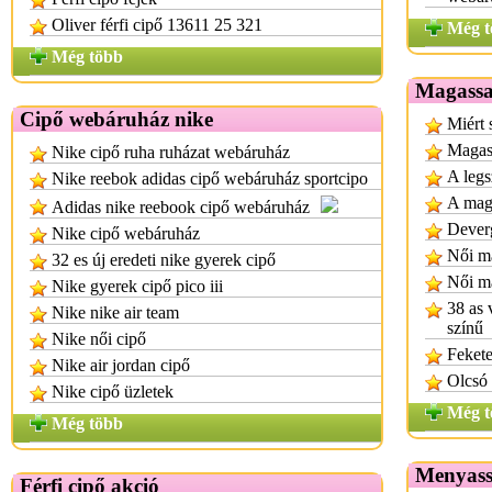
Oliver férfi cipő 13611 25 321
Még t
Még több
Magassa
Cipő webáruház nike
Miért 
Magas
Nike cipő ruha ruházat webáruház
A legs
Nike reebok adidas cipő webáruház sportcipo
A maga
Adidas nike reebook cipő webáruház
Dever
Nike cipő webáruház
Női m
32 es új eredeti nike gyerek cipő
Női m
Nike gyerek cipő pico iii
38 as 
Nike nike air team
színű
Nike női cipő
Fekete
Nike air jordan cipő
Olcsó 
Nike cipő üzletek
Még t
Még több
Menyass
Férfi cipő akció