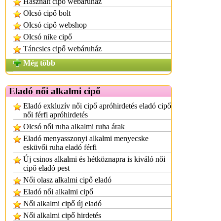
Használt cipő webáruház
Olcsó cipő bolt
Olcsó cipő webshop
Olcsó nike cipő
Táncsics cipő webáruház
Még több
Eladó női alkalmi cipő
Eladó exkluzív női cipő apróhirdetés eladó cipő
női férfi apróhirdetés
Olcsó női ruha alkalmi ruha árak
Eladó menyasszonyi alkalmi menyecske
esküvői ruha eladó férfi
Új csinos alkalmi és hétköznapra is kiváló női
cipő eladó pest
Női olasz alkalmi cipő eladó
Eladó női alkalmi cipő
Női alkalmi cipő új eladó
Női alkalmi cipő hirdetés