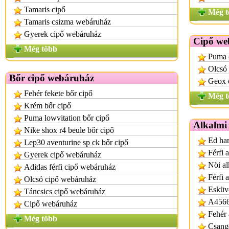
Tamaris cipő
Még t
Tamaris csizma webáruház
Gyerek cipő webáruház
Cipő we
Még több
Puma 
Olcsó
Bőr cipő webáruház
Geox 
Fehér fekete bőr cipő
Még t
Krém bőr cipő
Puma lowvitation bőr cipő
Alkalmi
Nike shox r4 beule bőr cipő
Ed har
Lep30 aventurine sp ck bőr cipő
Férfi 
Gyerek cipő webáruház
Nöi al
Adidas férfi cipő webáruház
Férfi 
Olcsó cipő webáruház
Esküvő
Táncsics cipő webáruház
A4566
Cipő webáruház
Fehér 
Még több
Csango