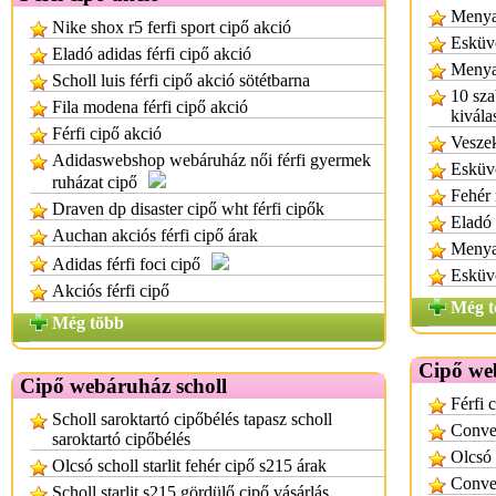
Menya
Nike shox r5 ferfi sport cipő akció
Esküv
Eladó adidas férfi cipő akció
Menyas
Scholl luis férfi cipő akció sötétbarna
10 sza
Fila modena férfi cipő akció
kivála
Férfi cipő akció
Vesze
Adidaswebshop webáruház női férfi gyermek
Esküv
ruházat cipő
Fehér
Draven dp disaster cipő wht férfi cipők
Eladó 
Auchan akciós férfi cipő árak
Menya
Adidas férfi foci cipő
Esküvő
Akciós férfi cipő
Még t
Még több
Cipő we
Cipő webáruház scholl
Férfi 
Scholl saroktartó cipőbélés tapasz scholl
Conver
saroktartó cipőbélés
Olcsó 
Olcsó scholl starlit fehér cipő s215 árak
Conver
Scholl starlit s215 gördülő cipő vásárlás