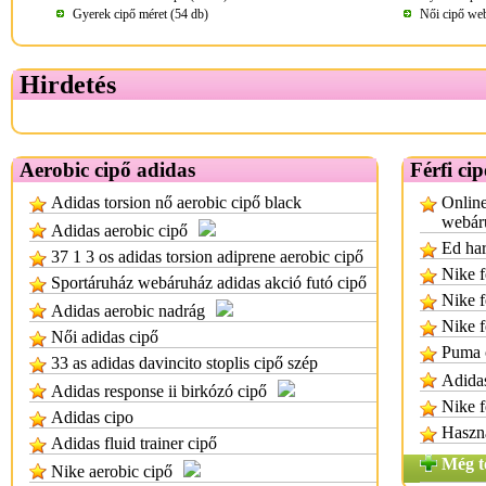
Gyerek cipő méret (54 db)
Női cipő we
Hirdetés
Aerobic cipő adidas
Férfi ci
Adidas torsion nő aerobic cipő black
Online
webár
Adidas aerobic cipő
Ed har
37 1 3 os adidas torsion adiprene aerobic cipő
Nike fé
Sportáruház webáruház adidas akció futó cipő
Nike f
Adidas aerobic nadrág
Nike f
Női adidas cipő
Puma 
33 as adidas davincito stoplis cipő szép
Adidas
Adidas response ii birkózó cipő
Nike fé
Adidas cipo
Haszn
Adidas fluid trainer cipő
Még t
Nike aerobic cipő