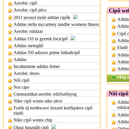
Aerobic cipő
Aerobic cipő pécs
Cipő we
2011 tavaszi nyári adidas cipők
Adidas
Adidas stella mccartney tandlie womens fitness
Adida
Aerobic ruházat
Cipő 
Adidas f10 in gyerek focicipő
Adidas
Adidas melegítő
Eladó 
Adidas f50 adizero prime futballcipő
Adidas
Adidas
Adida
Incaltaminte adidas femei
Adidas
Aerobic shoes
Még t
Női cipő
Noi cipo
Női cip
Gimnasztikai aerobic edzőszőnyeg
Nike cipő wmns nike alexi
Adida
ruháza
Fotók új northwave lizzard kerékpáros cipő
eladó
Adida
Nike cipő wmns chip
Adidas
Olasz használt cipő
Online