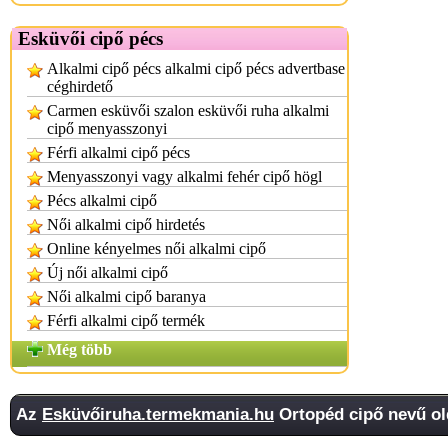
Esküvői cipő pécs
Alkalmi cipő pécs alkalmi cipő pécs advertbase
céghirdető
Carmen esküvői szalon esküvői ruha alkalmi
cipő menyasszonyi
Férfi alkalmi cipő pécs
Menyasszonyi vagy alkalmi fehér cipő högl
Pécs alkalmi cipő
Női alkalmi cipő hirdetés
Online kényelmes női alkalmi cipő
Új női alkalmi cipő
Női alkalmi cipő baranya
Férfi alkalmi cipő termék
Még több
Az
Esküvőiruha.termekmania.hu
Ortopéd cipő nevű ol