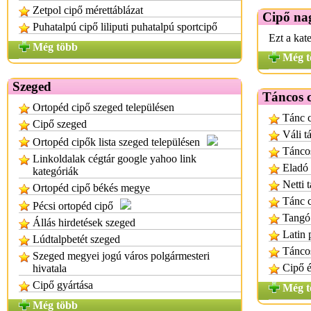
Zetpol cipő mérettáblázat
Cipő na
Puhatalpú cipő liliputi puhatalpú sportcipő
Ezt a kat
Még több
Még t
Szeged
Táncos 
Ortopéd cipő szeged településen
Tánc c
Cipő szeged
Váli t
Ortopéd cipők lista szeged településen
Táncos
Linkoldalak cégtár google yahoo link
Eladó 
kategóriák
Netti 
Ortopéd cipő békés megye
Tánc c
Pécsi ortopéd cipő
Tangó 
Állás hirdetések szeged
Latin 
Lúdtalpbetét szeged
Tánco
Szeged megyei jogú város polgármesteri
Cipő é
hivatala
Cipő gyártása
Még t
Még több