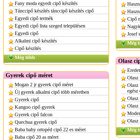
Fany moda egyedi cipő készítés
Haszná
Tánccipő készítés tánccipő készítés cipő
Haszná
Egyedi cipő termék
Cipő 
Egyedi cipő lista szeged településen
Nagyk
Egyedi cipő
Josef 
Alkalmi cipő készítés
Még t
Cipő készítés
Még több
Olasz ci
Eredet
Gyerek cipő méret
Olasz 
Mogan 2 jr gyerek cipő méret
Olasz 
egész
Új gyerek alkalmi cipő több méretben
Olasz 
Gyerek cipő
Olasz 
Kangoo cipő gyerek
Modern
Gyerek cipő falcon
Olasz 
Quechua gyerek cipő
Baba baby ortopéd cipő 22 es méret
Még t
Baba cipő 20 as méret