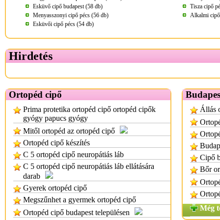
Esküvő cipő budapest (58 db)
Tisza cipő p
Menyasszonyi cipő pécs (56 db)
Alkalmi cipő
Esküvői cipő pécs (54 db)
Hirdetés
Ortopéd cipő
Budapes
Prima protetika ortopéd cipő ortopéd cipők
Állás 
gyógy papucs gyógy
Ortopé
Mitől ortopéd az ortopéd cipő
Ortopé
Ortopéd cipő készítés
Budape
C 5 ortopéd cipő neuropátiás láb
Cipő b
C 5 ortopéd cipő neuropátiás láb ellátására
Bőr or
darab
Ortopé
Gyerek ortopéd cipő
Ortopé
Megszűnhet a gyermek ortopéd cipő
Még t
Ortopéd cipő budapest településen