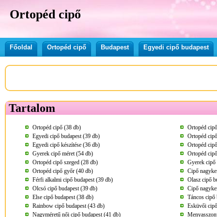
Ortopéd cipő
Főoldal
Ortopéd cipő
Budapest
Egyedi cipő budapest
Tartalom
Ortopéd cipő (38 db)
Ortopéd cipő
Egyedi cipő budapest (39 db)
Ortopéd cipő
Egyedi cipő készítése (36 db)
Ortopéd cipő
Gyerek cipő méret (54 db)
Ortopéd cipő
Ortopéd cipő szeged (28 db)
Gyerek cipő 
Ortopéd cipő győr (40 db)
Cipő nagyker
Férfi alkalmi cipő budapest (39 db)
Olasz cipő b
Olcsó cipő budapest (39 db)
Cipő nagyke
Else cipő budapest (38 db)
Táncos cipő 
Rainbow cipő budapest (43 db)
Esküvői cipő
Nagyméretű női cipő budapest (41 db)
Menyasszony