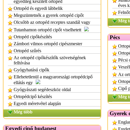
Miskol
egyedileg készített ortopéd
éves k
Ortopéd és egyedi lábbelik
Felnőt
Megszüntetnék a gyerek ortopéd cipőt
Még t
Olcsóbb az ortopéd receptes szandál vagy
Tutanhamon ortopéd cipőt viselhetett
Ortopéd cipőkészítés
Pécs
Zámbori vilmos ortopéd cipészmester
Ortopé
Ortopéd szűrés
Ortopé
Az ortopéd cipőkészítők szövetségének
Pécsi 
felhívása
Veszél
Gyógyhatású cipők
Az or
Ellehetetlenül a magyarországi ortopédcipő
Ortop
ellátás egy
Cipő 
Gyógyászati segédeszköz oldal
Ortopédcipő készítés
Még t
Egyedi méretvétel alapján
Még több
Gyerek 
Englan
Egyedi cipő budapest
Eredet