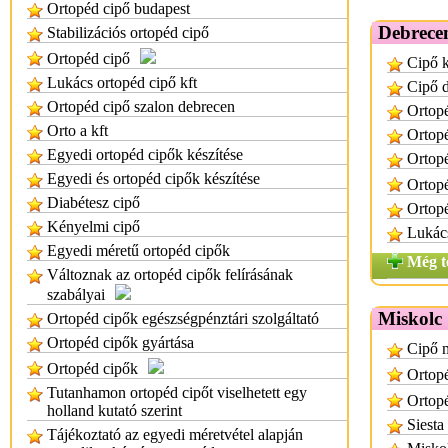
Ortopéd cipő budapest
Debrece
Stabilizációs ortopéd cipő
Ortopéd cipő
Cipő k
Lukács ortopéd cipő kft
Cipő 
Ortopéd cipő szalon debrecen
Ortopé
Orto a kft
Ortop
Egyedi ortopéd cipők készítése
Ortopé
Egyedi és ortopéd cipők készítése
Ortop
Diabétesz cipő
Ortopé
Kényelmi cipő
Lukács
Egyedi méretű ortopéd cipők
Még t
Változnak az ortopéd cipők felírásának
szabályai
Miskolc
Ortopéd cipők egészségpénztári szolgáltató
Ortopéd cipők gyártása
Cipő 
Ortopéd cipők
Ortopé
Tutanhamon ortopéd cipőt viselhetett egy
Ortop
holland kutató szerint
Siesta
Tájékoztató az egyedi méretvétel alapján