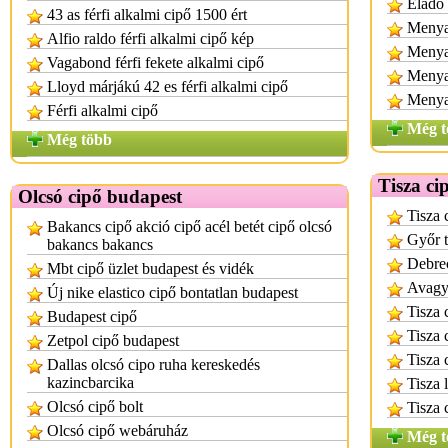
Elado
43 as férfi alkalmi cipő 1500 ért
Menya
Alfio raldo férfi alkalmi cipő kép
Menya
Vagabond férfi fekete alkalmi cipő
Menyas
Lloyd márjákú 42 es férfi alkalmi cipő
Menya
Férfi alkalmi cipő
Még t
Még több
Tisza ci
Olcsó cipő budapest
Tisza 
Bakancs cipő akció cipő acél betét cipő olcsó
Győr t
bakancs bakancs
Debrec
Mbt cipő üzlet budapest és vidék
Avagy 
Új nike elastico cipő bontatlan budapest
Tisza 
Budapest cipő
Tisza 
Zetpol cipő budapest
Tisza 
Dallas olcsó cipo ruha kereskedés
kazincbarcika
Tisza 
Olcsó cipő bolt
Tisza 
Olcsó cipő webáruház
Még t