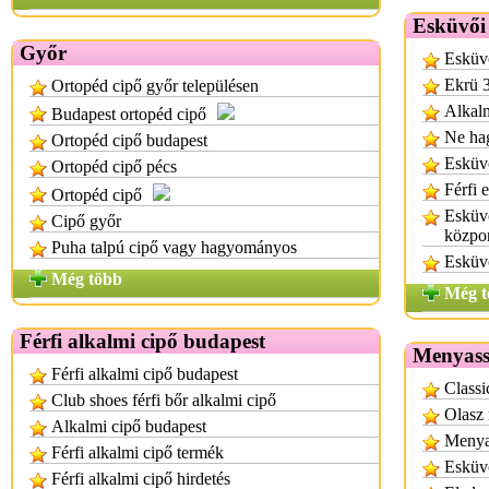
Esküvői
Győr
Esküvő
Ekrü 3
Ortopéd cipő győr településen
Alkalm
Budapest ortopéd cipő
Ne hag
Ortopéd cipő budapest
Esküvő
Ortopéd cipő pécs
Férfi 
Ortopéd cipő
Esküvő
Cipő győr
közpo
Puha talpú cipő vagy hagyományos
Esküv
Még több
Még t
Férfi alkalmi cipő budapest
Menyass
Férfi alkalmi cipő budapest
Classi
Club shoes férfi bőr alkalmi cipő
Olasz
Alkalmi cipő budapest
Menya
Férfi alkalmi cipő termék
Esküvő
Férfi alkalmi cipő hirdetés