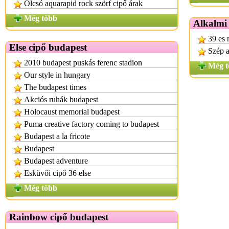
Olcsó aquarapid rock szörf cipő árak
Még több
Alkalmi 
39 es 
Else cipő budapest
Szép a
2010 budapest puskás ferenc stadion
Még t
Our style in hungary
The budapest times
Akciós ruhák budapest
Holocaust memorial budapest
Puma creative factory coming to budapest
Budapest a la fricote
Budapest
Budapest adventure
Esküvői cipő 36 else
Még több
Rainbow cipő budapest