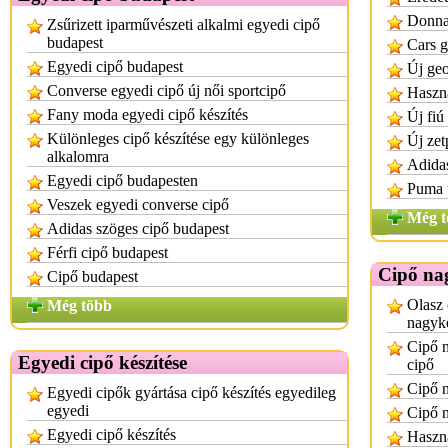
Donnay
Zsűrizett iparművészeti alkalmi egyedi cipő
budapest
Cars g
Egyedi cipő budapest
Új geo
Converse egyedi cipő új női sportcipő
Haszná
Fany moda egyedi cipő készítés
Új fiú
Különleges cipő készítése egy különleges
Új zet
alkalomra
Adidas
Egyedi cipő budapesten
Puma ú
Veszek egyedi converse cipő
Még t
Adidas szöges cipő budapest
Férfi cipő budapest
Cipő na
Cipő budapest
Olasz 
Még több
nagyke
Cipő n
Egyedi cipő készítése
cipő
Cipő n
Egyedi cipők gyártása cipő készítés egyedileg
egyedi
Cipő 
Egyedi cipő készítés
Haszná