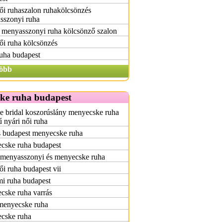
i ruhaszalon ruhakölcsönzés
sszonyi ruha
 menyasszonyi ruha kölcsönző szalon
i ruha kölcsönzés
ruha budapest
öbb
ke ruha budapest
e bridal koszorúslány menyecske ruha
ű nyári női ruha
s budapest menyecske ruha
cske ruha budapest
 menyasszonyi és menyecske ruha
i ruha budapest vii
i ruha budapest
cske ruha varrás
 menyecske ruha
cske ruha