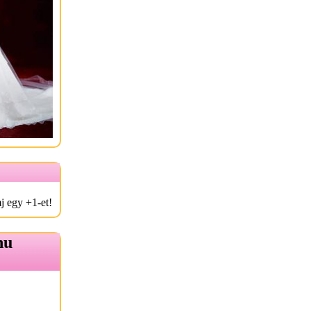
j egy +1-et!
hu