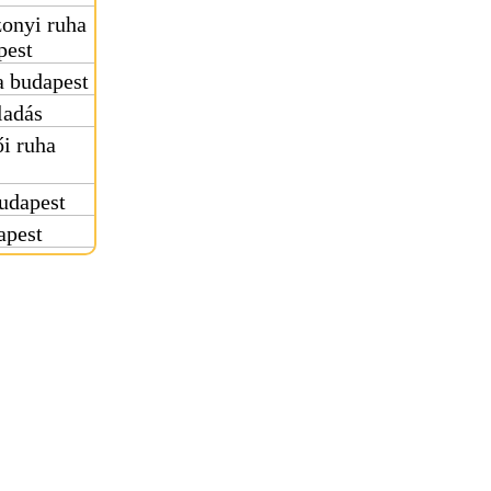
onyi ruha
pest
 budapest
ladás
i ruha
udapest
apest