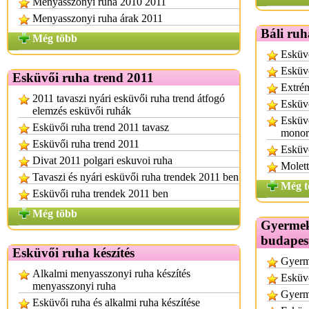
Menyasszonyi ruha 2010 2011
Menyasszonyi ruha árak 2011
Báli ruh
Még több
Esküvő
Esküvő
Esküvői ruha trend 2011
Extrém
2011 tavaszi nyári esküvői ruha trend átfogó
Esküvő
elemzés esküvői ruhák
Esküvő
Esküvői ruha trend 2011 tavasz
monor
Esküvői ruha trend 2011
Esküvő
Divat 2011 polgari eskuvoi ruha
Molett
Tavaszi és nyári esküvői ruha trendek 2011 ben
Még t
Esküvői ruha trendek 2011 ben
Még több
Gyermek
budapes
Esküvői ruha készítés
Gyerm
Alkalmi menyasszonyi ruha készítés
Esküvő
menyasszonyi ruha
Gyerm
Esküvői ruha és alkalmi ruha készítése