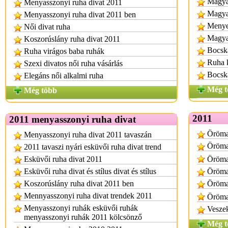
Magya
Menyasszonyi ruha divat 2011
Magya
Menyasszonyi ruha divat 2011 ben
Menye
Női divat ruha
Magya
Koszorúslány ruha divat 2011
Bocska
Ruha virágos baba ruhák
Ruha k
Szexi divatos női ruha vásárlás
Bocsk
Elegáns női alkalmi ruha
Még t
Még több
2011
2011 menyasszonyi ruha divat
Öröman
Menyasszonyi ruha divat 2011 tavaszán
Öröma
2011 tavaszi nyári esküvői ruha divat trend
Esküvői ruha divat 2011
Öröma
Esküvői ruha divat és stílus divat és stílus
Öröma
Koszorúslány ruha divat 2011 ben
Öröman
Mennyasszonyi ruha divat trendek 2011
Öröma
Menyasszonyi ruhák esküvői ruhák
Vesze
menyasszonyi ruhák 2011 kölcsönző
Még t