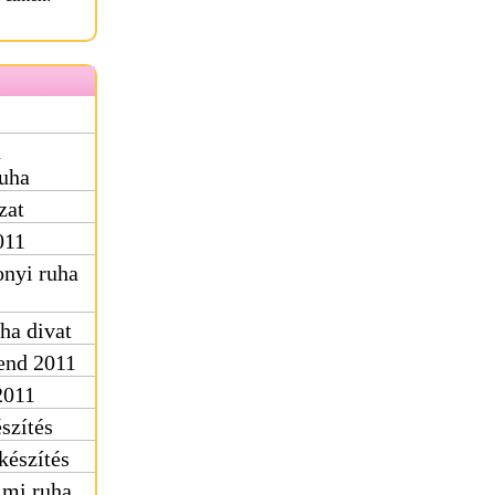
ú
uha
zat
011
nyi ruha
ha divat
rend 2011
2011
szítés
készítés
lmi ruha