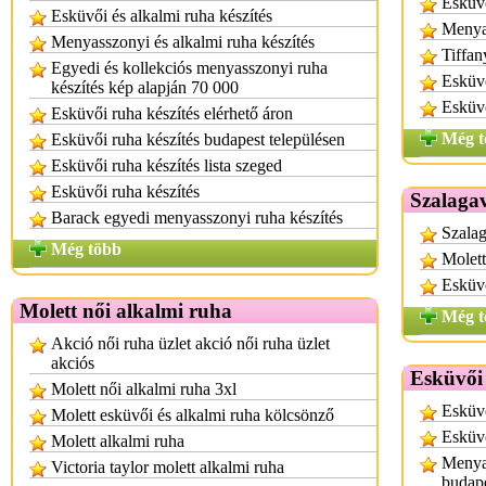
Esküvő
Esküvői és alkalmi ruha készítés
Menya
Menyasszonyi és alkalmi ruha készítés
Tiffan
Egyedi és kollekciós menyasszonyi ruha
Esküv
készítés kép alapján 70 000
Esküvő
Esküvői ruha készítés elérhető áron
Még t
Esküvői ruha készítés budapest településen
Esküvői ruha készítés lista szeged
Esküvői ruha készítés
Szalagav
Barack egyedi menyasszonyi ruha készítés
Szalag
Még több
Molett
Esküv
Molett női alkalmi ruha
Még t
Akció női ruha üzlet akció női ruha üzlet
akciós
Esküvői
Molett női alkalmi ruha 3xl
Esküvő
Molett esküvői és alkalmi ruha kölcsönző
Esküv
Molett alkalmi ruha
Menyas
Victoria taylor molett alkalmi ruha
budap