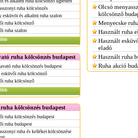
i és alkalmi ruha kölcsönző újpesten
Olcsó menyassz
sszonyi ruha kölcsönzés
kölcsönző buda
y esküvöi és alkalmi ruha szalon
Menyecske ruha
ői ruha kölcsönző
i ruha szalon
Használt ruha e
öbb
Használt esküvő
eladó
Használt ruha b
ató ruha kölcsönzés budapest
Ruha akció bud
avató ruha kölcsönzés budapest
 esküvői ruha kölcsönző
ői ruha kölcsönző
öbb
 ruha kölcsönzés budapest
i ruha kölcsönzés budapest
ői ruha budapest
szonyi ruha és kellékei kölcsönzése
est