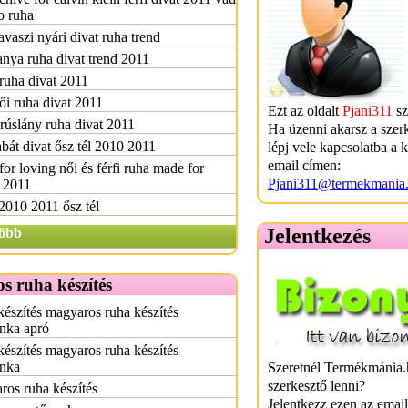
o ruha
avaszi nyári divat ruha trend
ya ruha divat trend 2011
ruha divat 2011
i ruha divat 2011
Ezt az oldalt
Pjani311
sz
úslány ruha divat 2011
Ha üzenni akarsz a szer
bát divat ősz tél 2010 2011
lépj vele kapcsolatba a 
email címen:
or loving női és férfi ruha made for
Pjani311@termekmania
 2011
2010 2011 ősz tél
Jelentkezés
öbb
s ruha készítés
észítés magyaros ruha készítés
nka apró
észítés magyaros ruha készítés
nka
Szeretnél Termékmánia.
szerkesztő lenni?
os ruha készítés
Jelentkezz ezen az emai