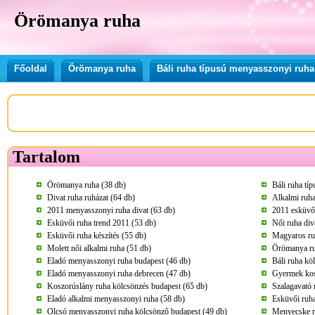
Örömanya ruha
Főoldal
Örömanya ruha
Báli ruha típusú menyasszonyi ruha
Tartalom
Örömanya ruha (38 db)
Báli ruha tí
Divat ruha ruházat (64 db)
Alkalmi ruha
2011 menyasszonyi ruha divat (63 db)
2011 esküvői
Esküvői ruha trend 2011 (53 db)
Női ruha div
Esküvői ruha készítés (55 db)
Magyaros ruh
Molett női alkalmi ruha (51 db)
Örömanya ru
Eladó menyasszonyi ruha budapest (46 db)
Báli ruha kö
Eladó menyasszonyi ruha debrecen (47 db)
Gyermek kos
Koszorúslány ruha kölcsönzés budapest (65 db)
Szalagavató 
Eladó alkalmi menyasszonyi ruha (58 db)
Esküvői ruha
Olcsó menyasszonyi ruha kölcsönző budapest (49 db)
Menyecske r