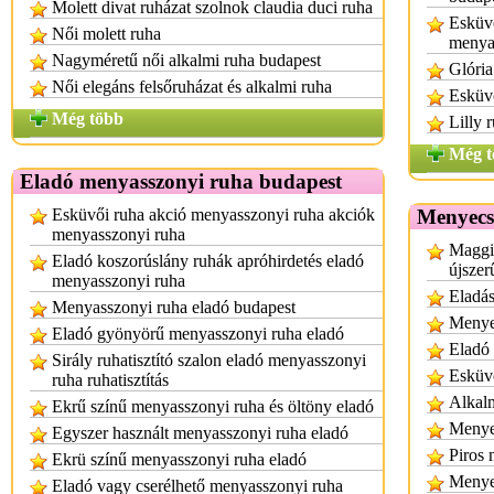
Molett divat ruházat szolnok claudia duci ruha
Esküvő
Női molett ruha
menya
Nagyméretű női alkalmi ruha budapest
Glória
Női elegáns felsőruházat és alkalmi ruha
Esküvő
Még több
Lilly 
Még t
Eladó menyasszonyi ruha budapest
Esküvői ruha akció menyasszonyi ruha akciók
Menyecs
menyasszonyi ruha
Maggi
Eladó koszorúslány ruhák apróhirdetés eladó
újszer
menyasszonyi ruha
Eladá
Menyasszonyi ruha eladó budapest
Menye
Eladó gyönyörű menyasszonyi ruha eladó
Eladó
Sirály ruhatisztító szalon eladó menyasszonyi
Esküvő
ruha ruhatisztítás
Alkalm
Ekrű színű menyasszonyi ruha és öltöny eladó
Menye
Egyszer használt menyasszonyi ruha eladó
Piros
Ekrü színű menyasszonyi ruha eladó
Menye
Eladó vagy cserélhető menyasszonyi ruha