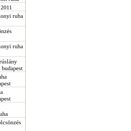
 2011
onyi ruha
önzés
onyi ruha
rúslány
s budapest
uha
apest
ha
apest
uha
ölcsönzés