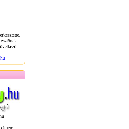
erkesztette.
kesztőnek
következő
.hu
hu
l címen: