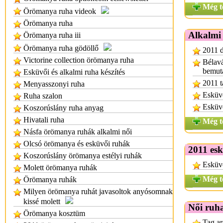
Még t
Örömanya ruha videok
Örömanya ruha
Alkalmi
Örömanya ruha iii
Örömanya ruha gödöllő
2011 d
Victorine collection örömanya ruha
Bélavá
bemut
Esküvői és alkalmi ruha készítés
2011 t
Menyasszonyi ruha
Esküvő
Ruha szalon
Esküv
Koszorúslány ruha anyag
Hivatali ruha
Még t
Násfa örömanya ruhák alkalmi női
Olcsó örömanya és esküvői ruhák
2011 esk
Koszorúslány örömanya estélyi ruhák
Esküvő
Molett örömanya ruhák
Még t
Örömanya ruhák
Milyen örömanya ruhát javasoltok anyósomnak
kissé molett
Női ruha
Örömanya kosztüm
Tag ar