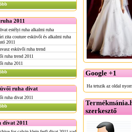
öbb
 ruha 2011
ivat estélyi ruha alkalmi ruha
ri zita couture esküvői és alkalmi ruha
ató 2011
avasz esküvői ruha trend
i ruha trend 2011
ői ruha 2011
öbb
Google +1
Ha tetszik az oldal nyom
üvői ruha divat
i ruha divat 2011
Termékmánia.
öbb
szerkesztő
 divat 2011
chive for calvin klein ferfi divat 2011 vad