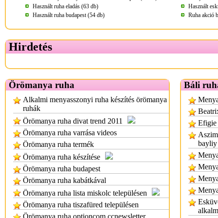
Használt ruha eladás (63 db)
Használt esk
Használt ruha budapest (54 db)
Ruha akció b
Hirdetés
Örömanya ruha
Báli ruh
Alkalmi menyasszonyi ruha készítés örömanya
Menyas
ruhák
Beatri
Örömanya ruha divat trend 2011
Efigie
Örömanya ruha varrása videos
Aszimm
bayliy
Örömanya ruha termék
Menyas
Örömanya ruha készítése
Menya
Örömanya ruha budapest
Menya
Örömanya ruha kabátkával
Menya
Örömanya ruha lista miskolc településen
Esküvő
Örömanya ruha tiszafüred településen
alkalm
Örömanya ruha optioncom ccnewsletter