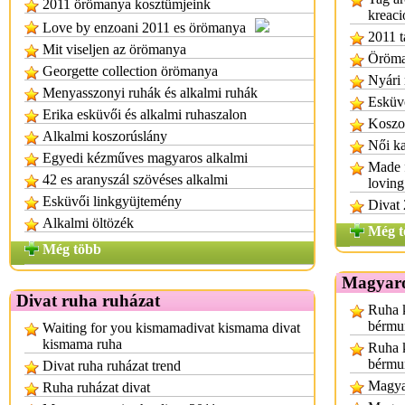
2011 örömanya kosztümjeink
kreaci
Love by enzoani 2011 es örömanya
2011 t
Mit viseljen az örömanya
Öröman
Georgette collection örömanya
Nyári 
Menyasszonyi ruhák és alkalmi ruhák
Esküvő
Erika esküvői és alkalmi ruhaszalon
Koszor
Alkalmi koszorúslány
Női ka
Egyedi kézműves magyaros alkalmi
Made f
42 es aranyszál szövéses alkalmi
loving
Esküvői linkgyüjtemény
Divat 
Alkalmi öltözék
Még t
Még több
Magyaro
Divat ruha ruházat
Ruha k
bérmu
Waiting for you kismamadivat kismama divat
kismama ruha
Ruha k
bérmu
Divat ruha ruházat trend
Magyar
Ruha ruházat divat