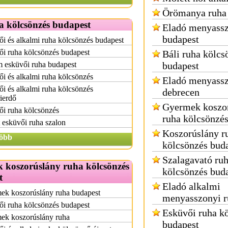
Örömanya ruha
a kölcsönzés budapest
Eladó menyassz
budapest
i és alkalmi ruha kölcsönzés budapest
i ruha kölcsönzés budapest
Báli ruha kölcs
 esküvői ruha budapest
budapest
i és alkalmi ruha kölcsönzés
Eladó menyassz
i és alkalmi ruha kölcsönzés
debrecen
ierdő
Gyermek koszo
i ruha kölcsönzés
ruha kölcsönzé
 esküvői ruha szalon
Koszorúslány r
öbb
kölcsönzés bud
Szalagavató ru
 koszorúslány ruha kölcsönzés
kölcsönzés bud
t
Eladó alkalmi
ek koszorúslány ruha budapest
menyasszonyi r
i ruha kölcsönzés budapest
Esküvői ruha k
ek koszorúslány ruha
budapest