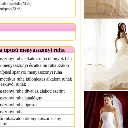
üvői ruha eladó (53 db)
udapest (33 db)
a típusú menyasszonyi ruha
szonyi ruha alkalmi ruha öltönyök báli
x menyasszonyi és alkalmi ruha szalon
 típusú spanyol menyasszonyi ruha
etrikus ruha különleges alkalom ruhák
 esküvői ruhák
szonyi ruha divat az alakod szerint
sszonyi ruha katalógus
sszonyi ruha típusok
sszonyi ruha
i ruhaszalon öltöny koszorúslány
i ruha