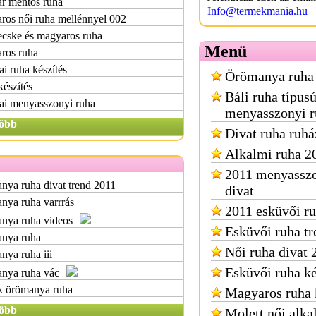
r mentős ruha
Info@termekmania.hu
ros női ruha mellénnyel 002
cske és magyaros ruha
Menü
ros ruha
i ruha készítés
Örömanya ruha
észítés
Báli ruha típus
ai menyasszonyi ruha
menyasszonyi r
öbb
Divat ruha ruhá
Alkalmi ruha 2
2011 menyasszo
ya ruha divat trend 2011
divat
nya ruha varrrás
2011 esküvői ru
nya ruha videos
Esküvői ruha t
nya ruha
Női ruha divat 
ya ruha iii
Esküvői ruha ké
nya ruha vác
k örömanya ruha
Magyaros ruha 
öbb
Molett női alka